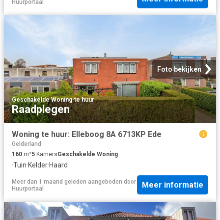
Huurportaal
Foto bekijken
Geschakelde Woning
·
te huur
Raadplegen
Woning te huur: Elleboog 8A 6713KP Ede
Gelderland
160
m²
5
Kamers
Geschakelde Woning
·
Tuin
·
Kelder
·
Haard
Meer dan 1 maand geleden
aangeboden door
Meer informatie
Huurportaal