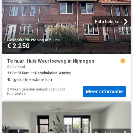
Foto bekijken
Geschakelde Woning
·
te huur
€ 2.250
Te huur: Huis Weurtseweg in Nijmegen
Gelderland
119
m²
3
Kamers
Geschakelde Woning
·
IUitgeruste keuken
·
Tuin
2 weken geleden
aangeboden door
Meer informatie
Huurportaal