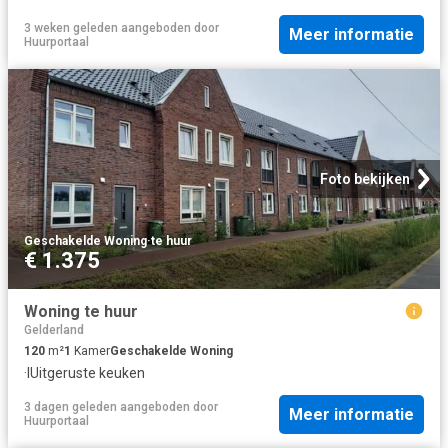
3 weken geleden
aangeboden door
Meer informatie
Huurportaal
Foto bekijken
Geschakelde Woning
·
te huur
€ 1.375
Woning te huur
Gelderland
120
m²
1
Kamer
Geschakelde Woning
·
IUitgeruste keuken
3 dagen geleden
aangeboden door
Meer informatie
Huurportaal