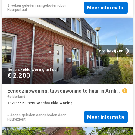
2 weken geleden
aangeboden door
Meer informatie
Huurportaal
Foto bekijken
Geschakelde Woning
·
te huur
€ 2.200
Eengezinswoning, tussenwoning te huur in Arnhem
Gelderland
132
m²
6
Kamers
Geschakelde Woning
6 dagen geleden
aangeboden door
Meer informatie
Huurexpert