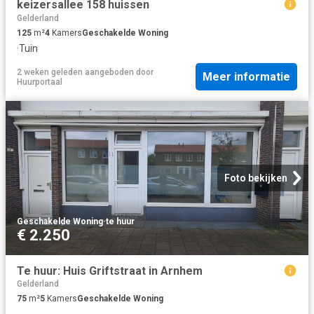
keizersallee 158 huissen
Gelderland
125
m²
4
Kamers
Geschakelde Woning
·
Tuin
2 weken geleden
aangeboden door
Meer informatie
Huurportaal
Foto bekijken
Geschakelde Woning
·
te huur
€ 2.250
Te huur: Huis Griftstraat in Arnhem
Gelderland
75
m²
5
Kamers
Geschakelde Woning