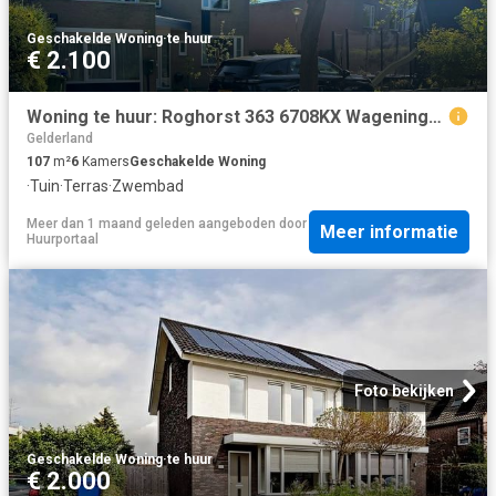
Geschakelde Woning
·
te huur
€ 2.100
Woning te huur: Roghorst 363 6708KX Wageningen
Gelderland
107
m²
6
Kamers
Geschakelde Woning
·
Tuin
·
Terras
·
Zwembad
Meer dan 1 maand geleden
aangeboden door
Meer informatie
Huurportaal
Foto bekijken
Geschakelde Woning
·
te huur
€ 2.000