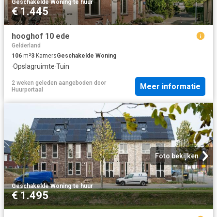
Geschakelde Woning
·
te huur
€ 1.445
hooghof 10 ede
Gelderland
106
m²
3
Kamers
Geschakelde Woning
·
Opslagruimte
·
Tuin
2 weken geleden
aangeboden door
Meer informatie
Huurportaal
Foto bekijken
Geschakelde Woning
·
te huur
€ 1.495