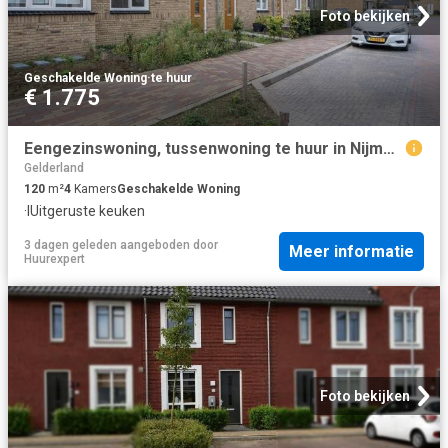
Foto bekijken
Geschakelde Woning
·
te huur
€ 1.775
Eengezinswoning, tussenwoning te huur in Nijmegen
Gelderland
120
m²
4
Kamers
Geschakelde Woning
·
IUitgeruste keuken
3 dagen geleden
aangeboden door
Meer informatie
Huurexpert
Foto bekijken