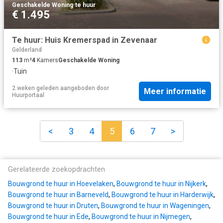
Geschakelde Woning
·
te huur
€ 1.495
Te huur: Huis Kremerspad in Zevenaar
Gelderland
113
m²
4
Kamers
Geschakelde Woning
·
Tuin
2 weken geleden
aangeboden door
Meer informatie
Huurportaal
<
3
4
5
6
7
>
Gerelateerde zoekopdrachten
Bouwgrond te huur in Hoevelaken
,
Bouwgrond te huur in Nijkerk
,
Bouwgrond te huur in Barneveld
,
Bouwgrond te huur in Harderwijk
,
Bouwgrond te huur in Druten
,
Bouwgrond te huur in Wageningen
,
Bouwgrond te huur in Ede
,
Bouwgrond te huur in Nijmegen
,