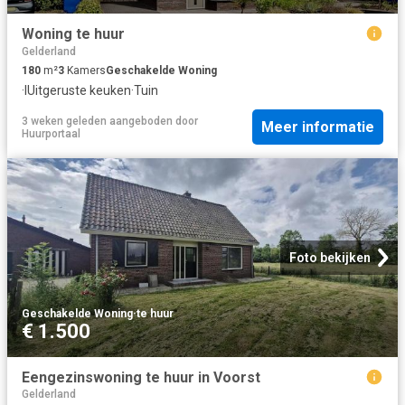
Woning te huur
Gelderland
180
m²
3
Kamers
Geschakelde Woning
·
IUitgeruste keuken
·
Tuin
3 weken geleden
aangeboden door
Meer informatie
Huurportaal
Foto bekijken
Geschakelde Woning
·
te huur
€ 1.500
Eengezinswoning te huur in Voorst
Gelderland