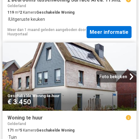
Gelderland
119
m²
2
Kamers
Geschakelde Woning
·
IUitgeruste keuken
Meer dan 1 maand geleden
aangeboden door
Meer informatie
Huurportaal
Foto bekijken
Geschakelde Woning
·
te huur
€ 3.450
Woning te huur
Gelderland
171
m²
5
Kamers
Geschakelde Woning
·
Tuin