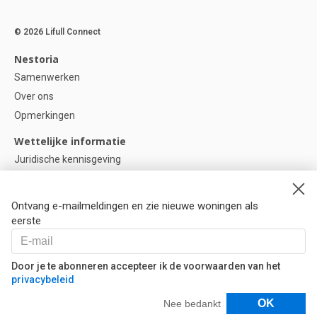
© 2026 Lifull Connect
Nestoria
Samenwerken
Over ons
Opmerkingen
Wettelijke informatie
Juridische kennisgeving
Privacybeleid
Cookie-beleid
Ontvang e-mailmeldingen en zie nieuwe woningen als
Cookie instellingen
eerste
Help
Vragen
Door je te abonneren accepteer ik de voorwaarden van het
privacybeleid
Onze partners
Filters
OK
Nee bedankt