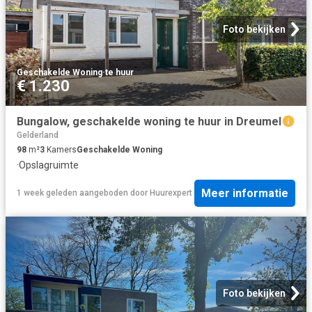
Foto bekijken
Geschakelde Woning
·
te huur
€ 1.230
Bungalow, geschakelde woning te huur in Dreumel
Gelderland
98
m²
3
Kamers
Geschakelde Woning
·
Opslagruimte
Meer informatie
1 week geleden
aangeboden door
Huurexpert
Foto bekijken