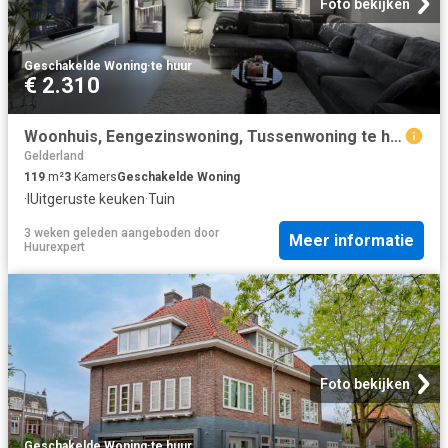
Foto bekijken
Geschakelde Woning
·
te huur
€ 2.310
Woonhuis, Eengezinswoning, Tussenwoning te huur in Nijmegen
Gelderland
119
m²
3
Kamers
Geschakelde Woning
·
IUitgeruste keuken
·
Tuin
3 weken geleden
aangeboden door
Meer informatie
Huurexpert
Foto bekijken
Geschakelde Woning
·
te huur