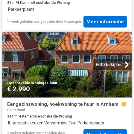
87
m²
4
Kamers
Geschakelde Woning
·
Parkeerplaats
Meer informatie
1 week geleden
aangeboden door
Huurexpert
Foto bekijken
Geschakelde Woning
·
te huur
€ 2.990
Eengezinswoning, hoekwoning te huur in Arnhem
Gelderland
144
m²
4
Kamers
Geschakelde Woning
·
IUitgeruste keuken
·
Verwarming
·
Tuin
·
Parkeerplaats
3 weken geleden
aangeboden door