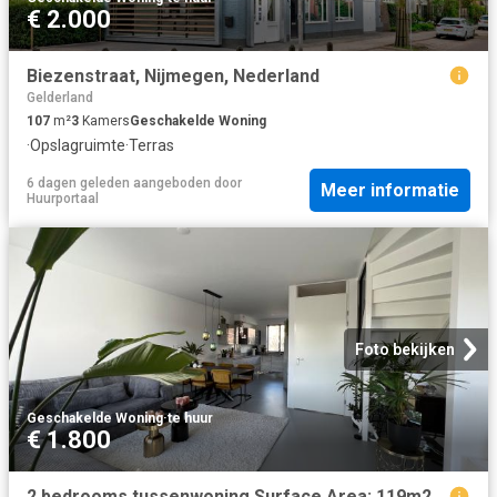
€ 2.000
Biezenstraat, Nijmegen, Nederland
Gelderland
107
m²
3
Kamers
Geschakelde Woning
·
Opslagruimte
·
Terras
6 dagen geleden
aangeboden door
Meer informatie
Huurportaal
Foto bekijken
Geschakelde Woning
·
te huur
€ 1.800
2 bedrooms tussenwoning Surface Area: 119m2