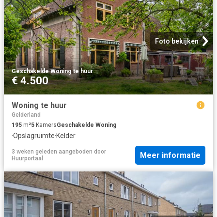
Foto bekijken
Geschakelde Woning
·
te huur
€ 4.500
Woning te huur
Gelderland
195
m²
5
Kamers
Geschakelde Woning
·
Opslagruimte
·
Kelder
3 weken geleden
aangeboden door
Meer informatie
Huurportaal