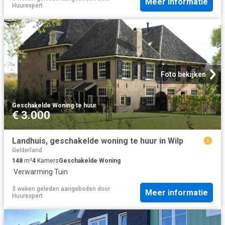
Meer informatie
Huurexpert
Foto bekijken
Geschakelde Woning
·
te huur
€ 3.000
Landhuis, geschakelde woning te huur in Wilp
Gelderland
148
m²
4
Kamers
Geschakelde Woning
·
Verwarming
·
Tuin
3 weken geleden
aangeboden door
Meer informatie
Huurexpert