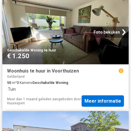
Foto bekijken
Geschakelde Woning
·
te huur
€ 1.250
Woonhuis te huur in Voorthuizen
Gelderland
50
m²
3
Kamers
Geschakelde Woning
·
Tuin
Meer dan 1 maand geleden
aangeboden door
Meer informatie
Huurexpert