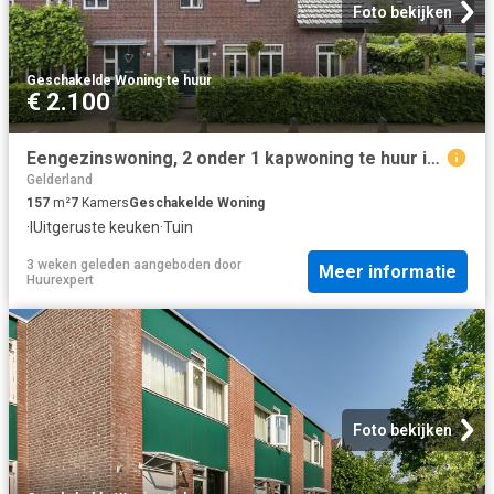
Foto bekijken
Geschakelde Woning
·
te huur
€ 2.100
Eengezinswoning, 2 onder 1 kapwoning te huur in Arnhem
Gelderland
157
m²
7
Kamers
Geschakelde Woning
·
IUitgeruste keuken
·
Tuin
3 weken geleden
aangeboden door
Meer informatie
Huurexpert
Foto bekijken