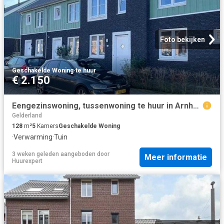
Foto bekijken
Geschakelde Woning
·
te huur
€ 2.150
Eengezinswoning, tussenwoning te huur in Arnhem
Gelderland
128
m²
5
Kamers
Geschakelde Woning
·
Verwarming
·
Tuin
3 weken geleden
aangeboden door
Meer informatie
Huurexpert