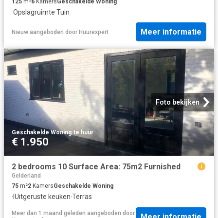
125
m²
6
Kamers
Geschakelde Woning
·
Opslagruimte
·
Tuin
Meer informatie
Nieuw
aangeboden door
Huurexpert
Foto bekijken
Geschakelde Woning
·
te huur
€ 1.950
2 bedrooms 10 Surface Area: 75m2 Furnished
Gelderland
75
m²
2
Kamers
Geschakelde Woning
·
IUitgeruste keuken
·
Terras
Meer dan 1 maand geleden
aangeboden door
Meer informatie