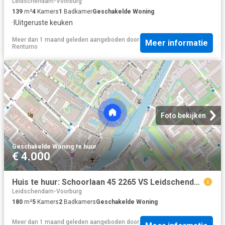
Leidschendam-Voorburg
139
m²
4
Kamers
1
Badkamer
Geschakelde Woning
·
IUitgeruste keuken
Meer dan 1 maand geleden
aangeboden door
Meer informatie
Rentumo
Foto bekijken
Geschakelde Woning
·
te huur
€ 4.000
Huis te huur: Schoorlaan 45 2265 VS Leidschendam
Leidschendam-Voorburg
180
m²
5
Kamers
2
Badkamers
Geschakelde Woning
Meer dan 1 maand geleden
aangeboden door