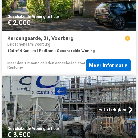
Geschakelde Woning
·
te huur
€ 2.000
Kersengaarde, 21, Voorburg
Leidschendam-Voorburg
136
m²
4
Kamers
1
Badkamer
Geschakelde Woning
Meer dan 1 maand geleden
aangeboden door
Meer informatie
Rentumo
Foto bekijken
Geschakelde Woning
·
te huur
€ 3.500