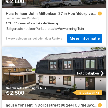
€ 2.800
Huis te huur John Miltonlaan 37 in Hoofddorp voor € 2.800
Leidschendam-Voorburg
153
m²
6
Kamers
Geschakelde Woning
·
IUitgeruste keuken
·
Parkeerplaats
·
Verwarming
·
Tuin
Meer informatie
1 week geleden
aangeboden door
Rentola
Foto bekijken
Geschakelde Woning
·
te huur
€ 2.500
BIJGEWERKT
house for rent in Dorpsstraat 90 2441CJ Nieuwkoop Nieuwveen Nieuwveen