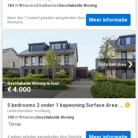
183
m²
8
Kamers
2
Badkamers
Geschakelde Woning
Meer dan 1 maand geleden
aangeboden door
Meer informatie
Rentumo
Foto bekijken
Geschakelde Woning
·
te huur
€ 4.000
5 bedrooms 2 onder 1 kapwoning Surface Area: 190m2
Leidschendam-Voorburg
190
m²
5
Kamers
Geschakelde Woning
·
Terras
Meer informatie
3 weken geleden
aangeboden door
Rentola