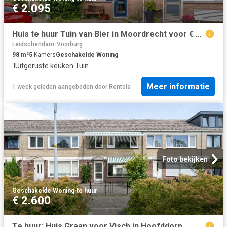
€ 2.095
Huis te huur Tuin van Bier in Moordrecht voor € 2.095
Leidschendam-Voorburg
98
m²
5
Kamers
Geschakelde Woning
·
IUitgeruste keuken
·
Tuin
Meer informatie
1 week geleden
aangeboden door
Rentola
Foto bekijken
Geschakelde Woning
·
te huur
€ 2.600
Te huur: Huis Graan voor Visch in Hoofddorp