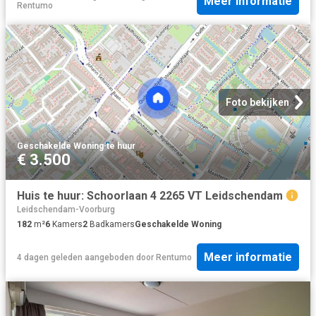
Meer informatie
Rentumo
Foto bekijken
Geschakelde Woning
·
te huur
€ 3.500
Huis te huur: Schoorlaan 4 2265 VT Leidschendam
Leidschendam-Voorburg
182
m²
6
Kamers
2
Badkamers
Geschakelde Woning
Meer informatie
4 dagen geleden
aangeboden door
Rentumo