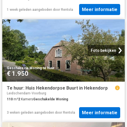
Meer informatie
1 week geleden
aangeboden door
Rentola
Foto bekijken
Geschakelde Woning
·
te huur
€ 1.950
Te huur: Huis Hekendorpse Buurt in Hekendorp
Leidschendam-Voorburg
110
m²
2
Kamers
Geschakelde Woning
Meer informatie
3 weken geleden
aangeboden door
Rentola