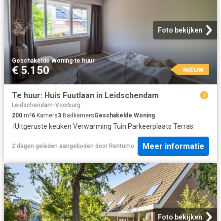
Foto bekijken
Geschakelde Woning
·
te huur
€ 5.150
NIEUW
Te huur: Huis Fuutlaan in Leidschendam
Leidschendam-Voorburg
200
m²
6
Kamers
3
Badkamers
Geschakelde Woning
·
IUitgeruste keuken
·
Verwarming
·
Tuin
·
Parkeerplaats
·
Terras
Meer informatie
2 dagen geleden
aangeboden door
Rentumo
Foto bekijken