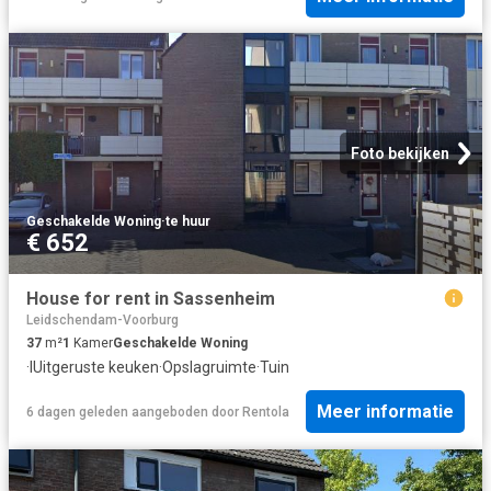
Foto bekijken
Geschakelde Woning
·
te huur
€ 652
House for rent in Sassenheim
Leidschendam-Voorburg
37
m²
1
Kamer
Geschakelde Woning
·
IUitgeruste keuken
·
Opslagruimte
·
Tuin
Meer informatie
6 dagen geleden
aangeboden door
Rentola