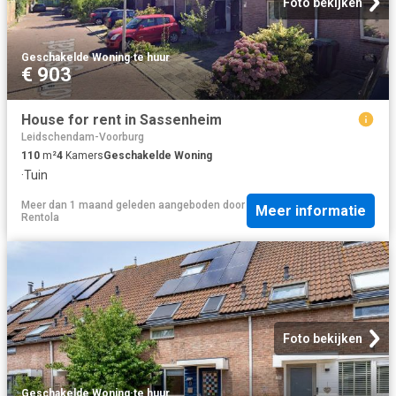
Foto bekijken
Geschakelde Woning
·
te huur
€ 903
House for rent in Sassenheim
Leidschendam-Voorburg
110
m²
4
Kamers
Geschakelde Woning
·
Tuin
Meer dan 1 maand geleden
aangeboden door
Meer informatie
Rentola
Foto bekijken
Geschakelde Woning
·
te huur