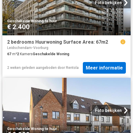
Foto bekijken
Geschakelde Woning
·
te huur
€ 2.400
2 bedrooms Huurwoning Surface Area: 67m2
Leidschendam-Voorburg
67
m²
2
Kamers
Geschakelde Woning
Meer informatie
2 weken geleden
aangeboden door
Rentola
Foto bekijken
Geschakelde Woning
·
te huur