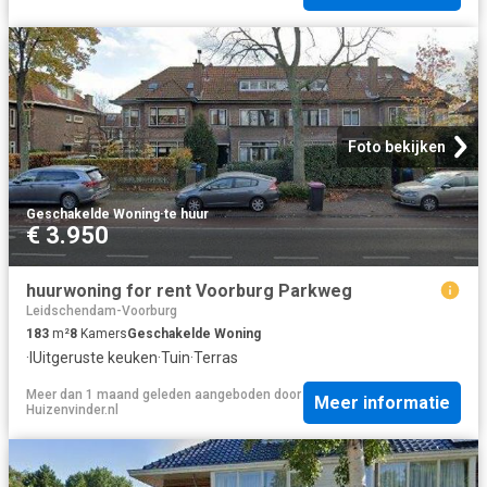
Foto bekijken
Geschakelde Woning
·
te huur
€ 3.950
huurwoning for rent Voorburg Parkweg
Leidschendam-Voorburg
183
m²
8
Kamers
Geschakelde Woning
·
IUitgeruste keuken
·
Tuin
·
Terras
Meer dan 1 maand geleden
aangeboden door
Meer informatie
Huizenvinder.nl