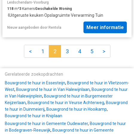
Leidschendam-Voorburg
118
m²
3
Kamers
Geschakelde Woning
·
IUitgeruste keuken
·
Opslagruimte
·
Verwarming
·
Tuin
Meer informatie
Nieuw
aangeboden door
Rentola
<
1
2
3
4
5
>
Gerelateerde zoekopdrachten
Bouwgrond te huur in Essesteijn
,
Bouwgrond te huur in Vlietzoom-
West
,
Bouwgrond te huur in Van Halewijnlaan
,
Bouwgrond te huur
in Van Halewijnplein
,
Bouwgrond te huur in Burgemeester
Keijzerlaan
,
Bouwgrond te huur in Veurse Achterweg
,
Bouwgrond
te huur in Duinmeierij
,
Bouwgrond te huur in Hooikamp
,
Bouwgrond te huur in Kniplaan
Bouwgrond te huur in Gemeente Oudewater
,
Bouwgrond te huur
in Bodegraven-Reeuwijk
,
Bouwgrond te huur in Gemeente