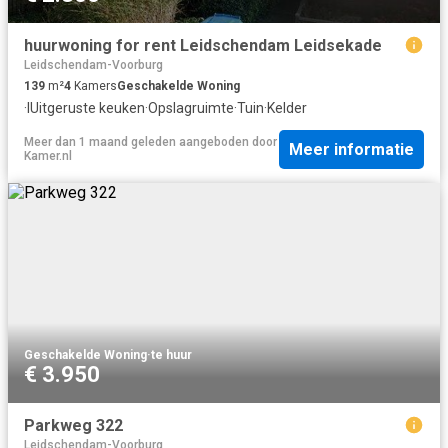
huurwoning for rent Leidschendam Leidsekade
Leidschendam-Voorburg
139
m²
4
Kamers
Geschakelde Woning
·
IUitgeruste keuken
·
Opslagruimte
·
Tuin
·
Kelder
Meer dan 1 maand geleden
aangeboden door
Meer informatie
Kamer.nl
Geschakelde Woning
·
te huur
€ 3.950
Parkweg 322
Leidschendam-Voorburg