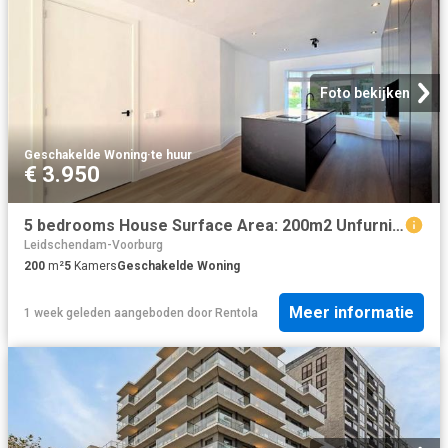
Foto bekijken
Geschakelde Woning
·
te huur
€ 3.950
5 bedrooms House Surface Area: 200m2 Unfurnished
Leidschendam-Voorburg
200
m²
5
Kamers
Geschakelde Woning
Meer informatie
1 week geleden
aangeboden door
Rentola