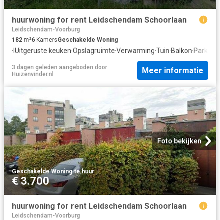
huurwoning for rent Leidschendam Schoorlaan
Leidschendam-Voorburg
182
m²
6
Kamers
Geschakelde Woning
·
IUitgeruste keuken
·
Opslagruimte
·
Verwarming
·
Tuin
·
Balkon
·
Parkeer
3 dagen geleden
aangeboden door
Meer informatie
Huizenvinder.nl
Foto bekijken
Geschakelde Woning
·
te huur
€ 3.700
huurwoning for rent Leidschendam Schoorlaan
Leidschendam-Voorburg