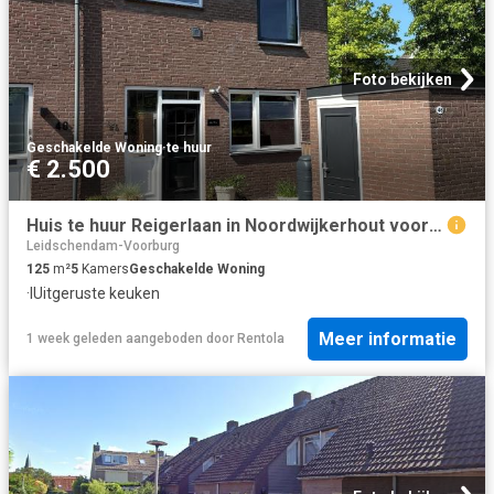
Foto bekijken
Geschakelde Woning
·
te huur
€ 2.500
Huis te huur Reigerlaan in Noordwijkerhout voor € 2.500
Leidschendam-Voorburg
125
m²
5
Kamers
Geschakelde Woning
·
IUitgeruste keuken
Meer informatie
1 week geleden
aangeboden door
Rentola