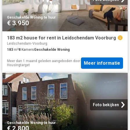
Geschakelde Woning
·
te huur
€ 3.950
183 m2 house for rent in Leidschendam Voorburg
Leidschendam-Voorburg
183
m²
8
Kamers
Geschakelde Woning
Meer dan 1 maand geleden
aangeboden door
Meer informatie
Housingtarget
Foto bekijken
Geschakelde Woning
·
te huur
€ 2.800