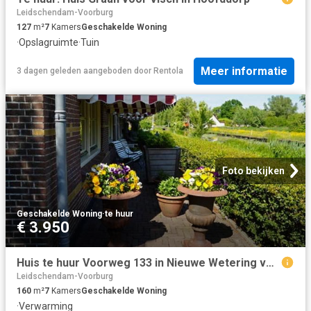
Leidschendam-Voorburg
127
m²
7
Kamers
Geschakelde Woning
·
Opslagruimte
·
Tuin
Meer informatie
3 dagen geleden
aangeboden door
Rentola
Foto bekijken
Geschakelde Woning
·
te huur
€ 3.950
Huis te huur Voorweg 133 in Nieuwe Wetering voor € 3.950
Leidschendam-Voorburg
160
m²
7
Kamers
Geschakelde Woning
·
Verwarming