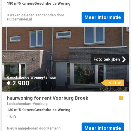
180
m²
5
Kamers
Geschakelde Woning
3 weken geleden
aangeboden door
Meer informatie
Huizenvinder.nl
Foto bekijken
Geschakelde Woning
·
te huur
€ 2.900
NIEUW
huurwoning for rent Voorburg Broek
Leidschendam-Voorburg
130
m²
5
Kamers
Geschakelde Woning
·
Tuin
Meer informatie
Nieuw
aangeboden door
Kamer.nl