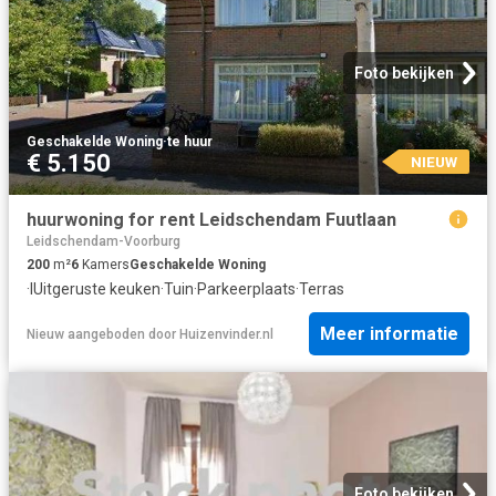
Foto bekijken
Geschakelde Woning
·
te huur
€ 5.150
NIEUW
huurwoning for rent Leidschendam Fuutlaan
Leidschendam-Voorburg
200
m²
6
Kamers
Geschakelde Woning
·
IUitgeruste keuken
·
Tuin
·
Parkeerplaats
·
Terras
Meer informatie
Nieuw
aangeboden door
Huizenvinder.nl
Foto bekijken