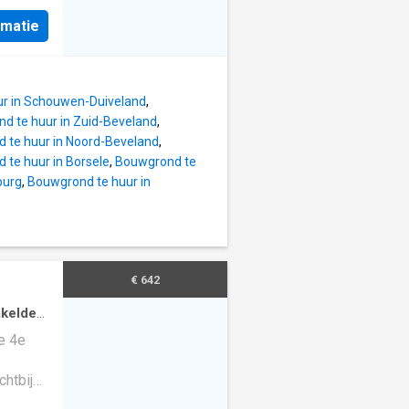
:
 grond,
rmatie
ket and
amer op
cal
euken:
vard
.
r in Schouwen-Duiveland
,
lway.
xe
d te huur in Zuid-Beveland
,
ing
 te huur in Noord-Beveland
,
provides
 te huur in Borsele
,
Bouwgrond te
 with an
burg
,
Bouwgrond te huur in
nd the
ating
und
athroom
or,
€ 642
ilt-in
e.
kelde
e 4e
chtbij
r en