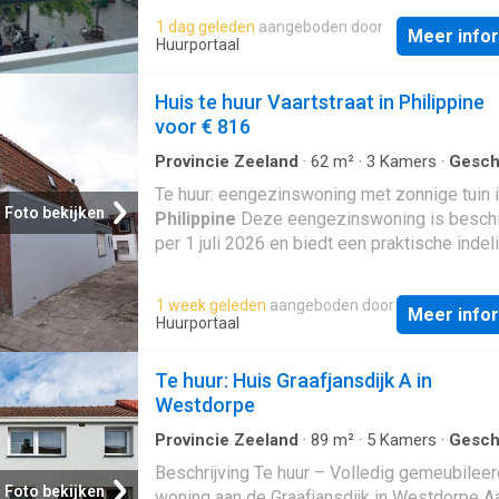
keuken. Om rekening mee te houden:Parkere
1 dag geleden
aangeboden door
Meer info
omgeving is met een parkeervergunning;Elek
Huurportaal
koken. * Disclaimer * Deze advertentie is m
grootst mogelijk zorg opgesteld. Ondanks al
Huis te huur Vaartstraat in Philippine
zorgvuldigheid die we hebben nagestreefd, 
voor € 816
de informatie in deze advertentie geen rech
worden ontleend
Provincie Zeeland
·
62
m²
·
3
Kamers
·
Gesch
Woning
·
Tuin
Te huur: eengezinswoning met zonnige tuin 
Foto bekijken
Philippine
Deze eengezinswoning is besch
per 1 juli 2026 en biedt een praktische indel
natuurlijk licht en een fijne buitenruimte. De
beschikt over twee slaapkamers, een lichte
1 week geleden
aangeboden door
Meer info
woonkamer en een zonnige achtertuin op he
Huurportaal
westen. Indeling Begane grond Via de entre
u in de hal met trapopgang naar de eerste
Te huur: Huis Graafjansdijk A in
verdieping, een praktische trapkast en toega
Westdorpe
de woonkamer. De woonkamer is aangenaam 
en afgewerkt met een plavuizen vloer. Vanui
Provincie Zeeland
·
89
m²
·
5
Kamers
·
Gesch
Woning
·
Tuin
·
Kelder
woonkamer heeft u toegang tot zowel de k
Beschrijving Te huur – Volledig gemeubilee
als de achtertuin. De keuken is voorzien van
Foto bekijken
woning aan de Graafjansdijk in Westdorpe A