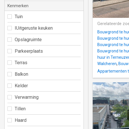
Kenmerken
Tuin
Gerelateerde zo
IUitgeruste keuken
Bouwgrond te huu
Bouwgrond te hu
Opslagruimte
Bouwgrond te hu
Parkeerplaats
Bouwgrond te hu
huur in Terneuze
Terras
Walcheren
,
Bouwg
Appartementen te
Balkon
Kelder
Verwarming
Tillen
Haard