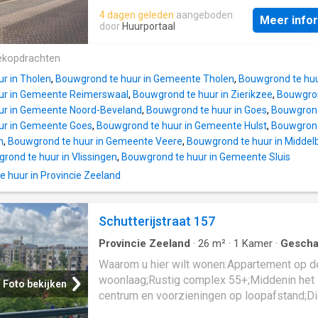
de Kreekrug) • Levensloopbestendig wonen
accessibility to Terneuzen, Hulst, Ghent, and
4 dagen geleden
aangeboden
Slaapkamer en luxe badkamer op de begane
Meer info
Antwerp. In Westdorpe, there is a supermar
door
Huurportaal
met de mogelijkheid om een tweede slaapk
various facilities available. It is also a practi
de eerste verdieping te realiseren. • Luxe k
living location for those working in Zeeuws-
ekopdrachten
Moderne keuken, aangekocht bij Woonboule
Vlaanderen or just across the Belgian border
Poortvliet, voorzien van hoogwaardige
r in Tholen
,
Bouwgrond te huur in Gemeente Tholen
,
Bouwgrond te huu
*Layout* You enter the house through the hal
inbouwapparatuur. • Complete badkamer: Lu
ur in Gemeente Reimerswaal
,
Bouwgrond te huur in Zierikzee
,
Bouwgron
From the hallway, you have access to the liv
afgewerkt en aangekocht bij BMN Etten
ur in Gemeente Noord-Beveland
,
Bouwgrond te huur in Goes
,
Bouwgrond
room and the kitchen. The living room also 
ur in Gemeente Goes
,
Bouwgrond te huur in Gemeente Hulst
,
Bouwgrond
access to the cellar. The kitchen is equipped
n
,
Bouwgrond te huur in Gemeente Veere
,
Bouwgrond te huur in Middel
oven, a gas hob, and an extractor hood. Behi
rond te huur in Vlissingen
,
Bouwgrond te huur in Gemeente Sluis
kitchen is the utility room with the central he
 huur in Provincie Zeeland
system and a door to the garden. On the gro
floor, there is also a separate toilet and a b
with a shower and washbasin. On the first flo
Schutterijstraat 157
there are three bedrooms. The landing has bu
cupboards that offer additional storage spac
Provincie Zeeland
·
26
m²
·
1
Kamer
·
Gescha
Woning
Waarom u hier wilt wonen:Appartement op d
woonlaag;Rustig complex 55+;Middenin het
Foto bekijken
centrum en voorzieningen op loopafstand;Di
de boulevard en het strand;Nieuwe badkame