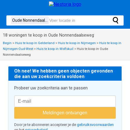
18 woningen te koop in Oude Nonnendaalseweg
Begin
>
Huis te koop in Gelderland
>
Huis te koop in Nijmegen
>
Huis te koop in
Nijmegen-Oud-West
>
Huis te koop in Wolfskuil
>
Huis te koop in Oude
Nonnendaalseweg
Oh nee! We hebben geen objecten gevonden
die aan uw zoekcriteria voldoen
Probeer uw zoekcriteria aan te passen
Meldingen ontvangen
Door je te abonneren accepteer je de
gebruiksvoorwaarden
en het
privacybeleid