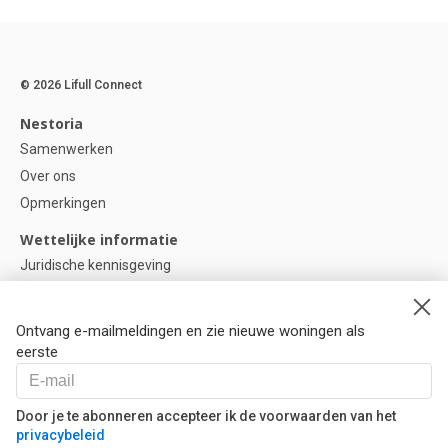
© 2026 Lifull Connect
Nestoria
Samenwerken
Over ons
Opmerkingen
Wettelijke informatie
Juridische kennisgeving
Privacybeleid
Cookie-beleid
Ontvang e-mailmeldingen en zie nieuwe woningen als
Cookie instellingen
eerste
Help
Vragen
Door je te abonneren accepteer ik de voorwaarden van het
privacybeleid
Onze partners