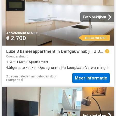
Foto bekijken
Appartement
·
te huur
€ 2.700
BIJGEWERKT
Luxe 3 kamerappartment in Delfgauw nabij TU Delft
Coendersbuurt
113
m²
1
Kamer
Appartement
·
IUitgeruste keuken
·
Opslagruimte
·
Parkeerplaats
·
Verwarming
·
Terra
2 dagen geleden
aangeboden door
Meer informatie
Huurportaal
Foto bekijken