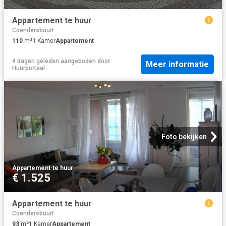
Appartement te huur
Coendersbuurt
110
m²
1
Kamer
Appartement
4 dagen geleden
aangeboden door
Meer informatie
Huurportaal
Foto bekijken
Appartement
·
te huur
€ 1.525
Appartement te huur
Coendersbuurt
93
m²
1
Kamer
Appartement