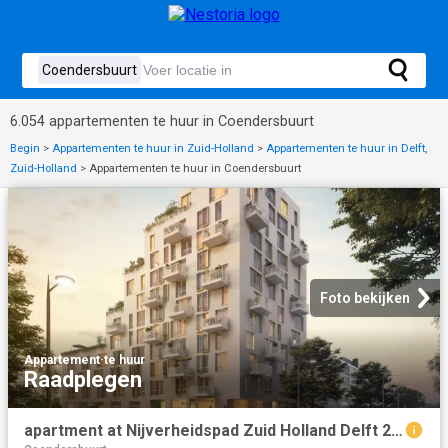
6.054 appartementen te huur in Coendersbuurt
Begin
>
Appartementen te huur in Zuid-Holland
>
Appartementen te huur in Delft,
Zuid-Holland
>
Appartementen te huur in Coendersbuurt
Foto bekijken
Appartement
·
te huur
Raadplegen
apartment at Nijverheidspad Zuid Holland Delft 2624 MR