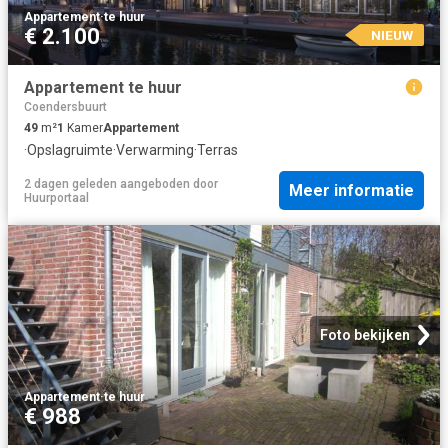
Appartement
·
te huur
€ 2.100
NIEUW
Appartement te huur
Coendersbuurt
49
m²
1
Kamer
Appartement
·
Opslagruimte
·
Verwarming
·
Terras
2 dagen geleden
aangeboden door
Meer informatie
Huurportaal
Foto bekijken
Appartement
·
te huur
€ 988