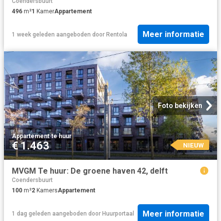
Coendersbuurt
496
m²
1
Kamer
Appartement
Meer informatie
1 week geleden
aangeboden door
Rentola
Foto bekijken
Appartement
·
te huur
€ 1.463
NIEUW
MVGM Te huur: De groene haven 42, delft
Coendersbuurt
100
m²
2
Kamers
Appartement
Meer informatie
1 dag geleden
aangeboden door
Huurportaal