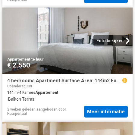
Foto bekijken
Appartement
·
te huur
€ 2.550
4 bedrooms Apartment Surface Area: 144m2 Furnished
Coendersbuurt
144
m²
4
Kamers
Appartement
·
Balkon
·
Terras
2 weken geleden
aangeboden door
Meer informatie
Huurportaal