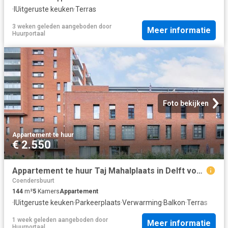
·
IUitgeruste keuken
·
Terras
3 weken geleden
aangeboden door
Meer informatie
Huurportaal
Foto bekijken
Appartement
·
te huur
€ 2.550
Appartement te huur Taj Mahalplaats in Delft voor € 2.550
Coendersbuurt
144
m²
5
Kamers
Appartement
·
IUitgeruste keuken
·
Parkeerplaats
·
Verwarming
·
Balkon
·
Terras
1 week geleden
aangeboden door
Meer informatie
Huurportaal