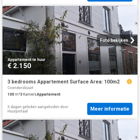
Foto bekijken
Appartement
·
te huur
€ 2.150
3 bedrooms Appartement Surface Area: 100m2
Coendersbuurt
100
m²
3
Kamers
Appartement
5 dagen geleden
aangeboden door
Meer informatie
Huurportaal