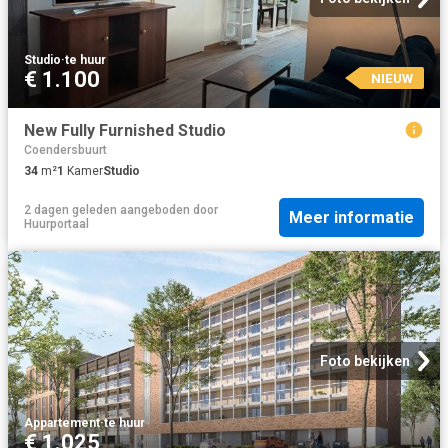
Studio
·
te huur
€ 1.100
NIEUW
New Fully Furnished Studio
Coendersbuurt
34
m²
1
Kamer
Studio
2 dagen geleden
aangeboden door
Meer informatie
Huurportaal
Foto bekijken
Appartement
·
te huur
€ 1.025