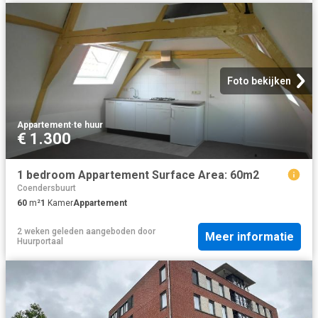
Foto bekijken
Appartement
·
te huur
€ 1.300
1 bedroom Appartement Surface Area: 60m2
Coendersbuurt
60
m²
1
Kamer
Appartement
2 weken geleden
aangeboden door
Meer informatie
Huurportaal