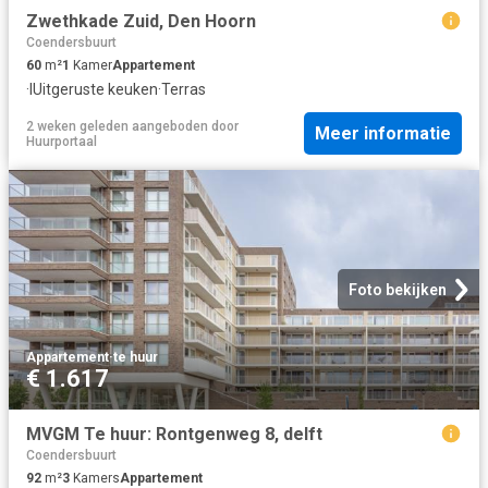
Zwethkade Zuid, Den Hoorn
Coendersbuurt
60
m²
1
Kamer
Appartement
·
IUitgeruste keuken
·
Terras
2 weken geleden
aangeboden door
Meer informatie
Huurportaal
Foto bekijken
Appartement
·
te huur
€ 1.617
MVGM Te huur: Rontgenweg 8, delft
Coendersbuurt
92
m²
3
Kamers
Appartement