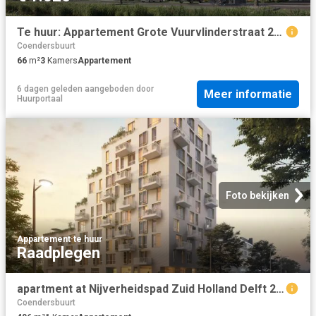
Te huur: Appartement Grote Vuurvlinderstraat 255 in Rijswijk
Coendersbuurt
66
m²
3
Kamers
Appartement
6 dagen geleden
aangeboden door
Meer informatie
Huurportaal
Foto bekijken
Appartement
·
te huur
Raadplegen
apartment at Nijverheidspad Zuid Holland Delft 2624 MR
Coendersbuurt