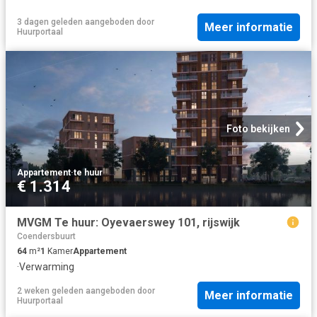
3 dagen geleden
aangeboden door
Meer informatie
Huurportaal
Foto bekijken
Appartement
·
te huur
€ 1.314
MVGM Te huur: Oyevaerswey 101, rijswijk
Coendersbuurt
64
m²
1
Kamer
Appartement
·
Verwarming
2 weken geleden
aangeboden door
Meer informatie
Huurportaal