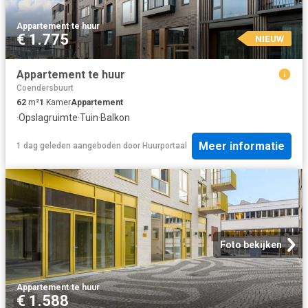
Appartement
·
te huur
€ 1.775
NIEUW
Appartement te huur
Coendersbuurt
62
m²
1
Kamer
Appartement
·
Opslagruimte
·
Tuin
·
Balkon
Meer informatie
1 dag geleden
aangeboden door
Huurportaal
Foto bekijken
Appartement
·
te huur
€ 1.588