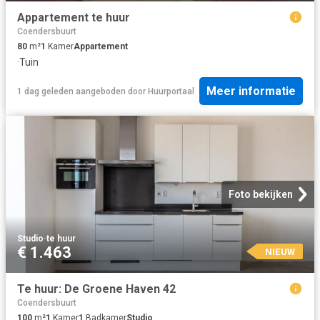
Appartement te huur
Coendersbuurt
80
m²
1
Kamer
Appartement
·
Tuin
Meer informatie
1 dag geleden
aangeboden door
Huurportaal
Foto bekijken
Studio
·
te huur
€ 1.463
NIEUW
Te huur: De Groene Haven 42
Coendersbuurt
100
m²
1
Kamer
1
Badkamer
Studio