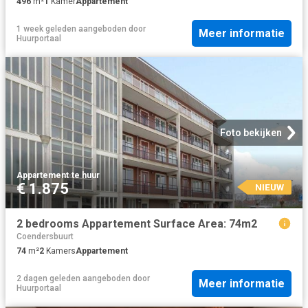
496
m²
1
Kamer
Appartement
1 week geleden
aangeboden door
Meer informatie
Huurportaal
Foto bekijken
Appartement
·
te huur
€ 1.875
NIEUW
2 bedrooms Appartement Surface Area: 74m2
Coendersbuurt
74
m²
2
Kamers
Appartement
2 dagen geleden
aangeboden door
Meer informatie
Huurportaal