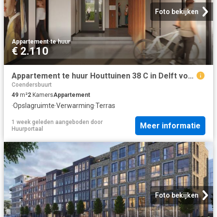
Foto bekijken
Appartement
·
te huur
€ 2.110
Appartement te huur Houttuinen 38 C in Delft voor € 2.110
Coendersbuurt
49
m²
2
Kamers
Appartement
·
Opslagruimte
·
Verwarming
·
Terras
1 week geleden
aangeboden door
Meer informatie
Huurportaal
Foto bekijken