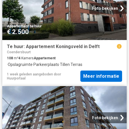
Foto bekijken
Appartement
·
te huur
€ 2.500
Te huur: Appartement Koningsveld in Delft
Coendersbuurt
108
m²
4
Kamers
Appartement
·
Opslagruimte
·
Parkeerplaats
·
Tillen
·
Terras
1 week geleden
aangeboden door
Meer informatie
Huurportaal
Foto bekijken