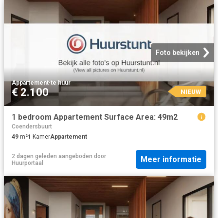
Foto bekijken
Appartement
·
te huur
€ 2.100
NIEUW
1 bedroom Appartement Surface Area: 49m2
Coendersbuurt
49
m²
1
Kamer
Appartement
2 dagen geleden
aangeboden door
Meer informatie
Huurportaal