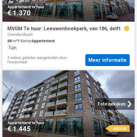
Appartement
·
te huur
€ 1.370
MVGM Te huur: Leeuwenhoekpark, van 186, delft
Coendersbuurt
68
m²
1
Kamer
Appartement
·
Tuin
3 weken geleden
aangeboden door
Meer informatie
Huurportaal
Foto bekijken
Appartement
·
te huur
€ 1.445
NIEUW