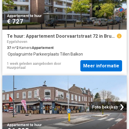
Appartement
·
te huur
€ 727
Te huur: Appartement Doorvaartstraat 72 in Brunssum
Eygelshoven
37
m²
2
Kamers
Appartement
·
Opslagruimte
·
Parkeerplaats
·
Tillen
·
Balkon
1 week geleden
aangeboden door
Meer informatie
Huurportaal
Foto bekijken
Appartement
·
te huur