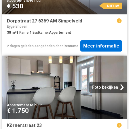
Appartement
·
te huur
€ 530
NIEUW
Dorpstraat 27 6369 AM Simpelveld
Eygelshoven
38
m²
1
Kamer
1
Badkamer
Appartement
Meer informatie
2 dagen geleden
aangeboden door
Rentumo
Foto bekijken
Appartement
·
te huur
€ 1.750
Körnerstraat 23