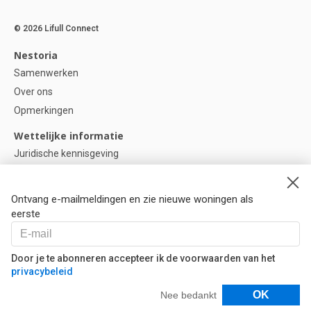
© 2026 Lifull Connect
Nestoria
Samenwerken
Over ons
Opmerkingen
Wettelijke informatie
Juridische kennisgeving
Privacybeleid
Cookie-beleid
Ontvang e-mailmeldingen en zie nieuwe woningen als
Cookie instellingen
eerste
Help
Vragen
Door je te abonneren accepteer ik de voorwaarden van het
privacybeleid
Onze partners
Filters
OK
Nee bedankt