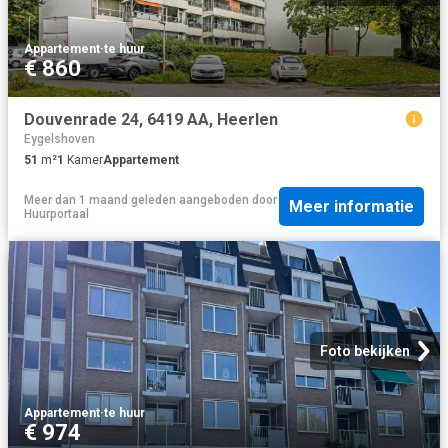
Appartement
·
te huur
€ 860
Douvenrade 24, 6419 AA, Heerlen
Eygelshoven
51
m²
1
Kamer
Appartement
Meer dan 1 maand geleden
aangeboden door
Meer informatie
Huurportaal
Foto bekijken
Appartement
·
te huur
€ 974