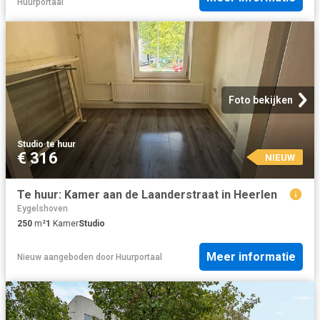
Huurportaal
Foto bekijken
Studio
·
te huur
€ 316
NIEUW
Te huur: Kamer aan de Laanderstraat in Heerlen
Eygelshoven
250
m²
1
Kamer
Studio
Meer informatie
Nieuw
aangeboden door
Huurportaal