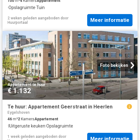
100
m²
4
Kamers
Appartement
·
Opslagruimte
·
Tuin
2 weken geleden
aangeboden door
Meer informatie
Huurportaal
Foto bekijken
Appartement
·
te huur
€ 1.132
Te huur: Appartement Geerstraat in Heerlen
Eygelshoven
46
m²
2
Kamers
Appartement
·
IUitgeruste keuken
·
Opslagruimte
1 week geleden
aangeboden door
Meer informatie