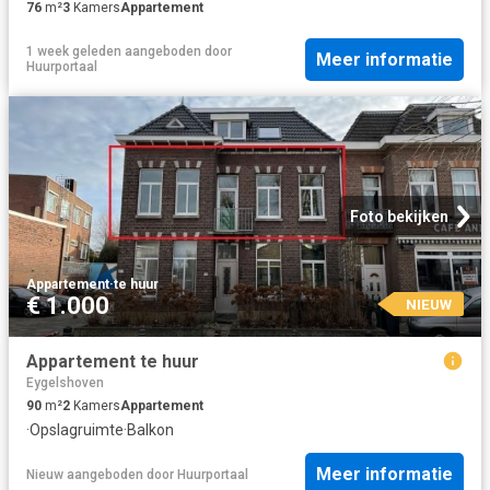
76
m²
3
Kamers
Appartement
1 week geleden
aangeboden door
Meer informatie
Huurportaal
Foto bekijken
Appartement
·
te huur
€ 1.000
NIEUW
Appartement te huur
Eygelshoven
90
m²
2
Kamers
Appartement
·
Opslagruimte
·
Balkon
Meer informatie
Nieuw
aangeboden door
Huurportaal