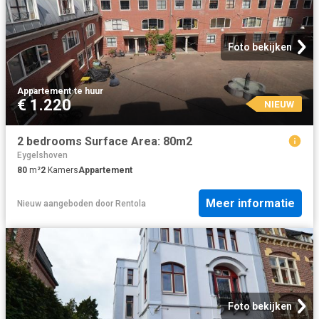
Foto bekijken
Appartement
·
te huur
€ 1.220
NIEUW
2 bedrooms Surface Area: 80m2
Eygelshoven
80
m²
2
Kamers
Appartement
Meer informatie
Nieuw
aangeboden door
Rentola
Foto bekijken