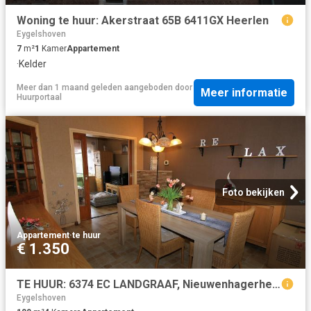
Woning te huur: Akerstraat 65B 6411GX Heerlen
Eygelshoven
7
m²
1
Kamer
Appartement
·
Kelder
Meer dan 1 maand geleden
aangeboden door
Meer informatie
Huurportaal
Foto bekijken
Appartement
·
te huur
€ 1.350
TE HUUR: 6374 EC LANDGRAAF, Nieuwenhagerheidestraat 64
Eygelshoven