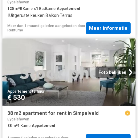
Eygelshoven
125
m²
8
Kamers
1
Badkamer
Appartement
·
IUitgeruste keuken
·
Balkon
·
Terras
Meer dan 1 maand geleden
aangeboden door
Meer informatie
Rentumo
Foto bekijken
Appartement
·
te huur
€ 530
38 m2 apartment for rent in Simpelveld
Eygelshoven
38
m²
1
Kamer
Appartement
1 maand geleden
aangeboden door