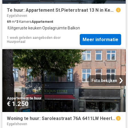
Te huur: Appartement St.Pieterstraat 13 N in Kerkrade
Eygelshoven
69
m²
3
Kamers
Appartement
·
IUitgeruste keuken
·
Opslagruimte
·
Balkon
1 week geleden
aangeboden door
Meer informatie
Huurportaal
Foto bekijken
Appartement
·
te huur
€ 1.250
Woning te huur: Saroleastraat 76A 6411LW Heerlen
Eygelshoven