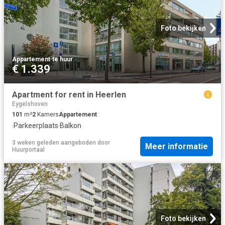
Foto bekijken
Appartement
·
te huur
€ 1.339
Apartment for rent in Heerlen
Eygelshoven
101
m²
2
Kamers
Appartement
·
Parkeerplaats
·
Balkon
3 weken geleden
aangeboden door
Meer informatie
Huurportaal
Foto bekijken