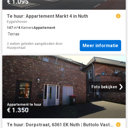
€ 1.095
Te huur: Appartement Markt 4 in Nuth
Eygelshoven
147
m²
4
Kamers
Appartement
·
Terras
2 weken geleden
aangeboden door
Meer informatie
Huurportaal
Foto bekijken
Appartement
·
te huur
€ 1.350
Te huur: Dorpstraat, 6361 EK Nuth | Buttolo Vastgoed