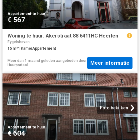
Appartement
·
te huur
€ 567
Woning te huur: Akerstraat 88 6411HC Heerlen
Eygelshoven
15
m²
1
Kamer
Appartement
Meer dan 1 maand geleden
aangeboden door
Meer informatie
Huurportaal
Foto bekijken
Appartement
·
te huur
€ 604