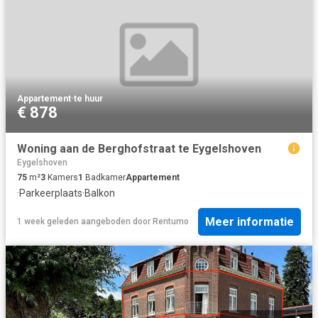
Appartement
·
te huur
€ 878
Woning aan de Berghofstraat te Eygelshoven
Eygelshoven
75
m²
3
Kamers
1
Badkamer
Appartement
·
Parkeerplaats
·
Balkon
Meer informatie
1 week geleden
aangeboden door
Rentumo