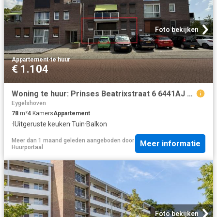
Foto bekijken
Appartement
·
te huur
€ 1.104
Woning te huur: Prinses Beatrixstraat 6 6441AJ Brunssum
Eygelshoven
78
m²
4
Kamers
Appartement
·
IUitgeruste keuken
·
Tuin
·
Balkon
Meer dan 1 maand geleden
aangeboden door
Meer informatie
Huurportaal
Foto bekijken