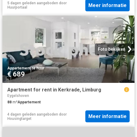
5 dagen geleden
aangeboden door
Meer informatie
Huurportaal
Foto bekijken
Appartement
·
te huur
€ 689
Apartment for rent in Kerkrade, Limburg
Eygelshoven
88
m²
Appartement
4 dagen geleden
aangeboden door
Meer informatie
Housingtarget