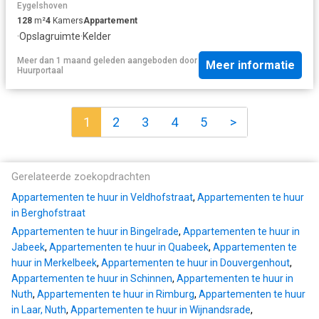
Eygelshoven
128
m²
4
Kamers
Appartement
·
Opslagruimte
·
Kelder
Meer dan 1 maand geleden
aangeboden door
Meer informatie
Huurportaal
1
2
3
4
5
>
Gerelateerde zoekopdrachten
Appartementen te huur in Veldhofstraat
,
Appartementen te huur
in Berghofstraat
Appartementen te huur in Bingelrade
,
Appartementen te huur in
Jabeek
,
Appartementen te huur in Quabeek
,
Appartementen te
huur in Merkelbeek
,
Appartementen te huur in Douvergenhout
,
Appartementen te huur in Schinnen
,
Appartementen te huur in
Nuth
,
Appartementen te huur in Rimburg
,
Appartementen te huur
in Laar, Nuth
,
Appartementen te huur in Wijnandsrade
,