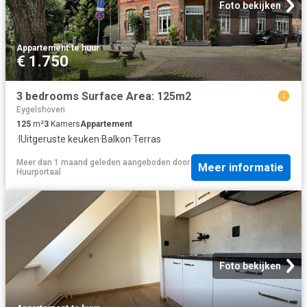
Foto bekijken
Appartement
·
te huur
€ 1.750
3 bedrooms Surface Area: 125m2
Eygelshoven
125
m²
3
Kamers
Appartement
·
IUitgeruste keuken
·
Balkon
·
Terras
Meer dan 1 maand geleden
aangeboden door
Meer informatie
Huurportaal
Foto bekijken