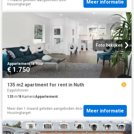
Meer informatie
Housingtarget
Foto bekijken
Appartement
·
te huur
€ 1.750
135 m2 apartment for rent in Nuth
Eygelshoven
135
m²
8
Kamers
Appartement
Meer dan 1 maand geleden
aangeboden door
Meer informatie
Housingtarget