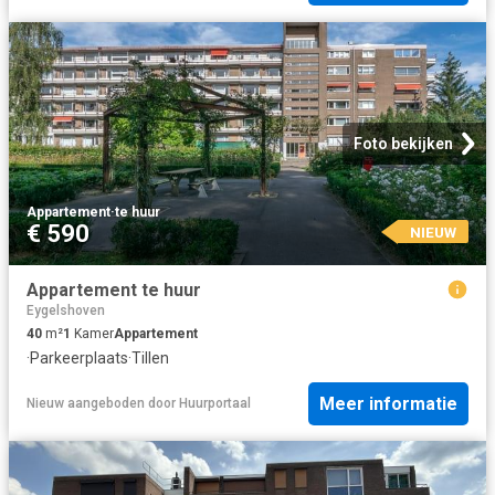
Foto bekijken
Appartement
·
te huur
€ 590
NIEUW
Appartement te huur
Eygelshoven
40
m²
1
Kamer
Appartement
·
Parkeerplaats
·
Tillen
Meer informatie
Nieuw
aangeboden door
Huurportaal