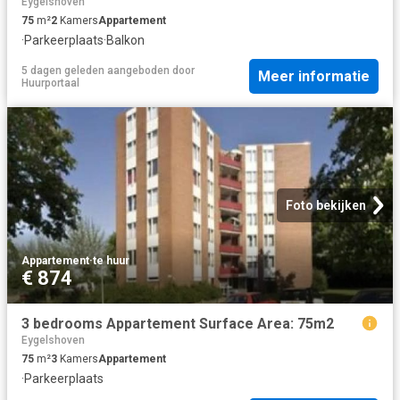
Eygelshoven
75
m²
2
Kamers
Appartement
·
Parkeerplaats
·
Balkon
5 dagen geleden
aangeboden door
Meer informatie
Huurportaal
Foto bekijken
Appartement
·
te huur
€ 874
3 bedrooms Appartement Surface Area: 75m2
Eygelshoven
75
m²
3
Kamers
Appartement
·
Parkeerplaats