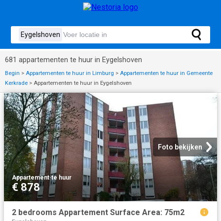
681 appartementen te huur in Eygelshoven
Begin
>
Appartementen te huur in Limburg
>
Appartementen te huur in Gemeente
Kerkrade
>
Appartementen te huur in Eygelshoven
Foto bekijken
Appartement
·
te huur
€ 878
2 bedrooms Appartement Surface Area: 75m2