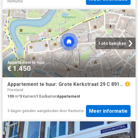
Rentumo
Foto bekijken
Appartement
·
te huur
€ 1.450
Appartement te huur: Grote Kerkstraat 29 C 8911 DZ Leeuwarden
Friesland
109
m²
3
Kamers
1
Badkamer
Appartement
Meer informatie
3 dagen geleden
aangeboden door
Rentumo