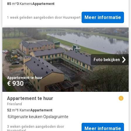
85
m²
3
Kamers
Appartement
Meer informatie
1 week geleden
aangeboden door
Huurexpert
Foto bekijken
Appartement
·
te huur
€ 930
Appartement te huur
Friesland
52
m²
1
Kamer
Appartement
·
IUitgeruste keuken
·
Opslagruimte
3 weken geleden
aangeboden door
Meer informatie
Huurportaal