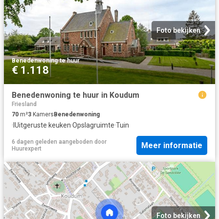
Foto bekijken
Benedenwoning
·
te huur
€ 1.118
Benedenwoning te huur in Koudum
Friesland
70
m²
3
Kamers
Benedenwoning
·
IUitgeruste keuken
·
Opslagruimte
·
Tuin
6 dagen geleden
aangeboden door
Meer informatie
Huurexpert
Foto bekijken