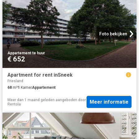
Foto bekijken
Appartement
·
te huur
€ 652
Apartment for rent inSneek
Friesland
68
m²
1
Kamer
Appartement
Meer dan 1 maand geleden
aangeboden door
Meer informatie
Rentola