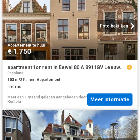
Foto bekijken
Appartement
·
te huur
€ 1.750
apartment for rent in Eewal 80 A 8911GV Leeuwarden De Waag Leeuwarden
Friesland
103
m²
2
Kamers
Appartement
·
Terras
Meer dan 1 maand geleden
aangeboden door
Meer informatie
Rentola