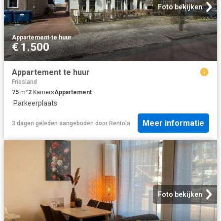
Foto bekijken
Appartement
·
te huur
€ 1.500
Appartement te huur
Friesland
75
m²
2
Kamers
Appartement
·
Parkeerplaats
Meer informatie
3 dagen geleden
aangeboden door
Rentola
Foto bekijken