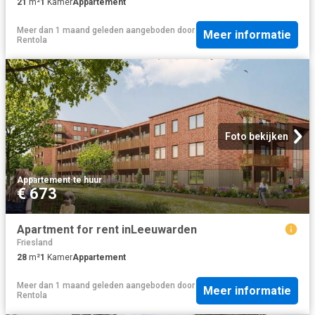
21
m²
1
Kamer
Appartement
Meer dan 1 maand geleden
aangeboden door
Meer informatie
Rentola
Foto bekijken
Appartement
·
te huur
€ 673
Apartment for rent inLeeuwarden
Friesland
28
m²
1
Kamer
Appartement
Meer dan 1 maand geleden
aangeboden door
Meer informatie
Rentola