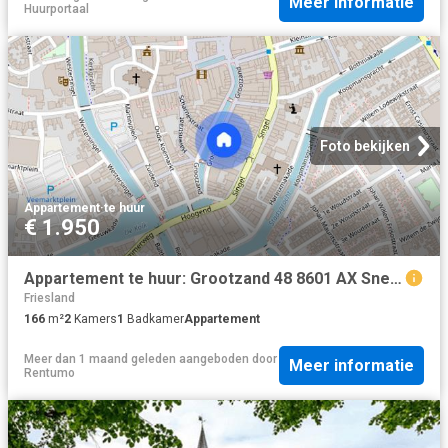
Meer informatie
Huurportaal
Foto bekijken
Appartement
·
te huur
€ 1.950
Appartement te huur: Grootzand 48 8601 AX Sneek
Friesland
166
m²
2
Kamers
1
Badkamer
Appartement
Meer dan 1 maand geleden
aangeboden door
Meer informatie
Rentumo