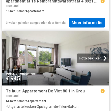
apartment at 1e Rembrandtdwarsstraat 4 8921EC Leeuwarden
Friesland
15
m²
1
Kamer
Appartement
Meer informatie
3 weken geleden
aangeboden door
Rentola
Foto bekijken
Appartement
·
te huur
€ 945
Te huur: Appartement De Vlet 80 1 in Grou
Friesland
64
m²
2
Kamers
Appartement
·
IUitgeruste keuken
·
Opslagruimte
·
Tillen
·
Balkon