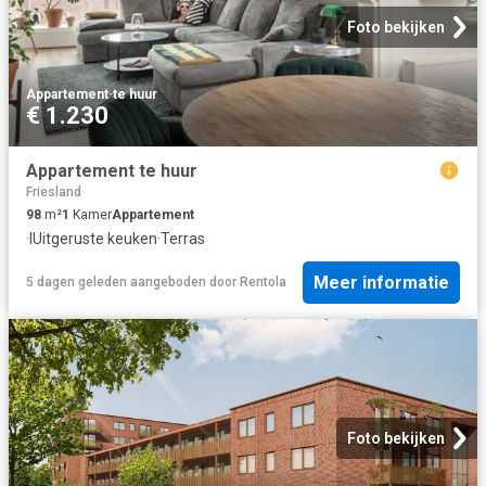
Foto bekijken
Appartement
·
te huur
€ 1.230
Appartement te huur
Friesland
98
m²
1
Kamer
Appartement
·
IUitgeruste keuken
·
Terras
Meer informatie
5 dagen geleden
aangeboden door
Rentola
Foto bekijken