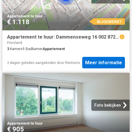
Appartement
·
te huur
€ 1.118
BIJGEWERKT
Appartement te huur: Dammenseweg 16 002 8723 CN Koudum
Friesland
3
Kamers
1
Badkamer
Appartement
Meer informatie
2 dagen geleden
aangeboden door
Rentumo
Foto bekijken
Appartement
·
te huur
€ 905