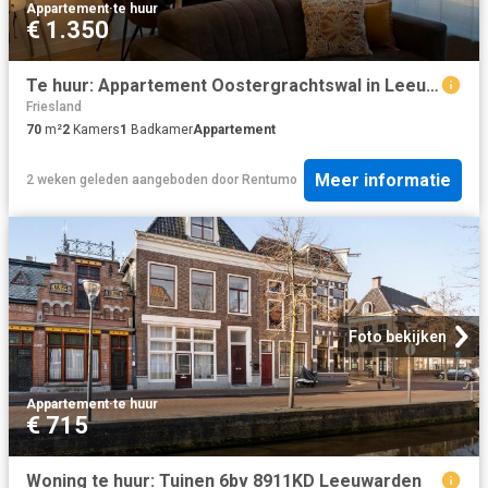
Appartement
·
te huur
€ 1.350
Te huur: Appartement Oostergrachtswal in Leeuwarden
Friesland
70
m²
2
Kamers
1
Badkamer
Appartement
Meer informatie
2 weken geleden
aangeboden door
Rentumo
Foto bekijken
Appartement
·
te huur
€ 715
Woning te huur: Tuinen 6bv 8911KD Leeuwarden