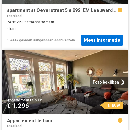
apartment at Oeverstraat 5 a 8921EM Leeuwarden
Friesland
74
m²
2
Kamers
Appartement
·
Tuin
Meer informatie
1 week geleden
aangeboden door
Rentola
Foto bekijken
Appartement
·
te huur
€ 1.296
NIEUW
Appartement te huur
Friesland