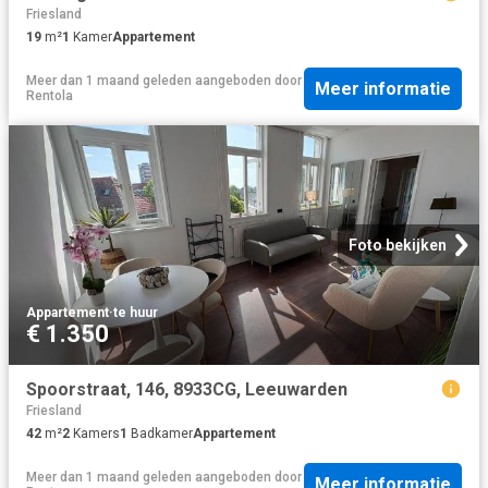
Friesland
19
m²
1
Kamer
Appartement
Meer dan 1 maand geleden
aangeboden door
Meer informatie
Rentola
Foto bekijken
Appartement
·
te huur
€ 1.350
Spoorstraat, 146, 8933CG, Leeuwarden
Friesland
42
m²
2
Kamers
1
Badkamer
Appartement
Meer dan 1 maand geleden
aangeboden door
Meer informatie