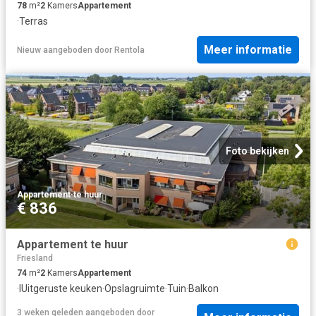
78
m²
2
Kamers
Appartement
·
Terras
Meer informatie
Nieuw
aangeboden door
Rentola
Foto bekijken
Appartement
·
te huur
€ 836
Appartement te huur
Friesland
74
m²
2
Kamers
Appartement
·
IUitgeruste keuken
·
Opslagruimte
·
Tuin
·
Balkon
3 weken geleden
aangeboden door