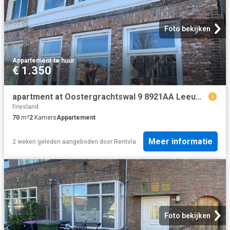
Foto bekijken
Appartement
·
te huur
€ 1.350
apartment at Oostergrachtswal 9 8921AA Leeuwarden
Friesland
70
m²
2
Kamers
Appartement
Meer informatie
2 weken geleden
aangeboden door
Rentola
Foto bekijken