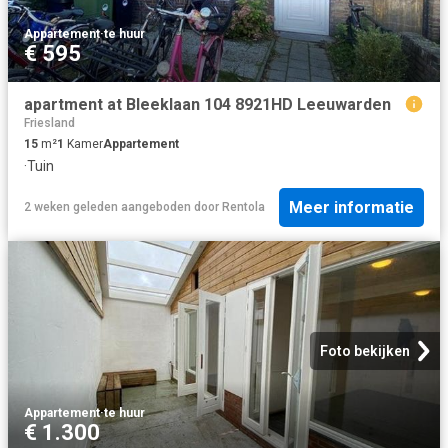
Appartement
·
te huur
€ 595
apartment at Bleeklaan 104 8921HD Leeuwarden
Friesland
15
m²
1
Kamer
Appartement
·
Tuin
Meer informatie
2 weken geleden
aangeboden door
Rentola
Foto bekijken
Appartement
·
te huur
€ 1.300