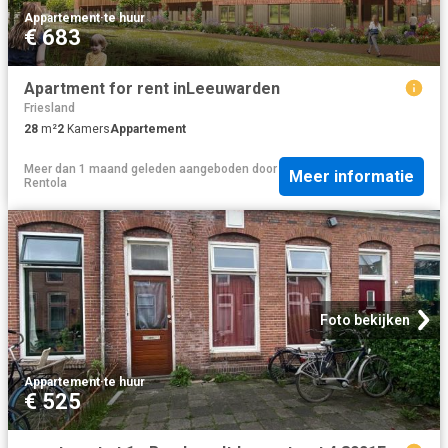
Appartement
·
te huur
€ 683
Apartment for rent inLeeuwarden
Friesland
28
m²
2
Kamers
Appartement
Meer dan 1 maand geleden
aangeboden door
Meer informatie
Rentola
Foto bekijken
Appartement
·
te huur
€ 525