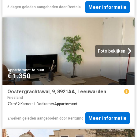
Meer informatie
6 dagen geleden
aangeboden door
Rentola
Foto bekijken
Appartement
·
te huur
€ 1.350
Oostergrachtswal, 9, 8921AA, Leeuwarden
Friesland
70
m²
2
Kamers
1
Badkamer
Appartement
Meer informatie
2 weken geleden
aangeboden door
Rentumo