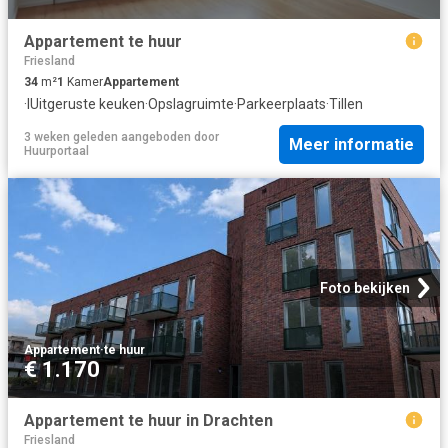
Appartement te huur
Friesland
34
m²
1
Kamer
Appartement
·
IUitgeruste keuken
·
Opslagruimte
·
Parkeerplaats
·
Tillen
3 weken geleden
aangeboden door
Meer informatie
Huurportaal
Foto bekijken
Appartement
·
te huur
€ 1.170
Appartement te huur in Drachten
Friesland