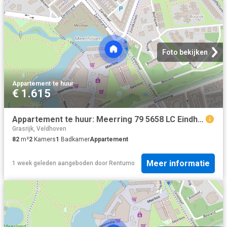
Foto bekijken
Appartement
·
te huur
€ 1.615
Appartement te huur: Meerring 79 5658 LC Eindhoven
Grasrijk, Veldhoven
82
m²
2
Kamers
1
Badkamer
Appartement
Meer informatie
1 week geleden
aangeboden door
Rentumo