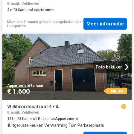
Grasrijk, Veldhoven
2
m²
3
Kamers
Appartement
Meer dan 1 maand geleden
aangeboden door
Meer informatie
Huurportaal
Foto bekijken
Appartement
·
te huur
€ 1.600
NIEUW
Willibrordusstraat 47 A
Grasrijk, Veldhoven
125
m²
3
Kamers
1
Badkamer
Appartement
·
IUitgeruste keuken
·
Verwarming
·
Tuin
·
Parkeerplaats