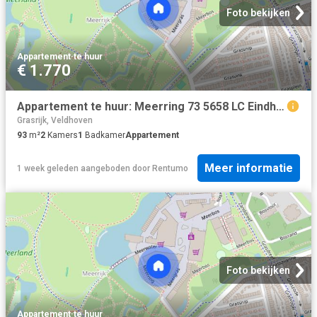
Foto bekijken
Appartement
·
te huur
€ 1.770
Appartement te huur: Meerring 73 5658 LC Eindhoven
Grasrijk, Veldhoven
93
m²
2
Kamers
1
Badkamer
Appartement
Meer informatie
1 week geleden
aangeboden door
Rentumo
Foto bekijken
Appartement
·
te huur