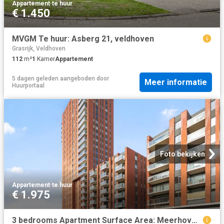
Appartement
·
te huur
€ 1.450
MVGM Te huur: Asberg 21, veldhoven
Grasrijk, Veldhoven
112
m²
1
Kamer
Appartement
5 dagen geleden
aangeboden door
Meer informatie
Huurportaal
Foto bekijken
Appartement
·
te huur
€ 1.975
3 bedrooms Apartment Surface Area: Meerhovenm2 Furnishings: Semi Furnished Available from: immediate