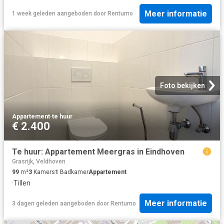
Meer informatie
1 week geleden
aangeboden door
Rentumo
Foto bekijken
Appartement
·
te huur
€ 2.400
Te huur: Appartement Meergras in Eindhoven
Grasrijk, Veldhoven
99
m²
3
Kamers
1
Badkamer
Appartement
·
Tillen
Meer informatie
3 dagen geleden
aangeboden door
Rentumo