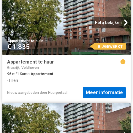
Foto bekijken
Appartement
·
te huur
€ 1.835
BIJGEWERKT
Appartement te huur
Grasrijk, Veldhoven
96
m²
1
Kamer
Appartement
·
Tillen
Meer informatie
Nieuw
aangeboden door
Huurportaal