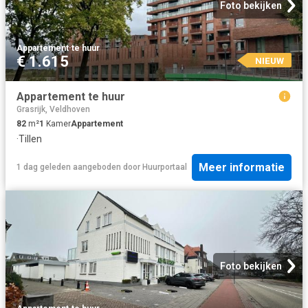
Foto bekijken
Appartement
·
te huur
€ 1.615
NIEUW
Appartement te huur
Grasrijk, Veldhoven
82
m²
1
Kamer
Appartement
·
Tillen
Meer informatie
1 dag geleden
aangeboden door
Huurportaal
Foto bekijken