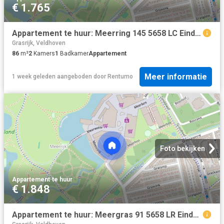
€ 1.765
Appartement te huur: Meerring 145 5658 LC Eindhoven
Grasrijk, Veldhoven
86
m²
2
Kamers
1
Badkamer
Appartement
Meer informatie
1 week geleden
aangeboden door
Rentumo
Foto bekijken
Appartement
·
te huur
€ 1.848
Appartement te huur: Meergras 91 5658 LR Eindhoven