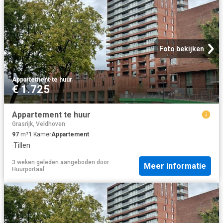
Foto bekijken
Appartement
·
te huur
€ 1.725
Appartement te huur
Grasrijk, Veldhoven
97
m²
1
Kamer
Appartement
·
Tillen
3 weken geleden
aangeboden door
Meer informatie
Huurportaal