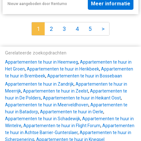
Meer informatie
Nieuw
aangeboden door
Rentumo
1
2
3
4
5
>
Gerelateerde zoekopdrachten
Appartementen te huur in Heemweg
,
Appartementen te huur in
Het Groen
,
Appartementen te huur in Herikbeek
,
Appartementen
te huur in Brembeek
,
Appartementen te huur in Bossebaan
Appartementen te huur in Zandrijk
,
Appartementen te huur in
Meerrijk
,
Appartementen te huur in Zeelst
,
Appartementen te
huur in De Polders
,
Appartementen te huur in Heikant Oost
,
Appartementen te huur in Meerveldhoven
,
Appartementen te
huur in Batadorp
,
Appartementen te huur in Oerle
,
Appartementen te huur in Schadewijk
,
Appartementen te huur in
Wintelre
,
Appartementen te huur in Flight Forum
,
Appartementen
te huur in Achtse Barrier-Gunterslaer
,
Appartementen te huur in
Scherpenering
,
Appartementen te huur in Knegsel