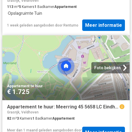
Grasrijk, Veldhoven
113
m²
5
Kamers
1
Badkamer
Appartement
·
Opslagruimte
·
Tuin
Meer informatie
1 week geleden
aangeboden door
Rentumo
Foto bekijken
Appartement
·
te huur
€ 1.725
Appartement te huur: Meerring 45 5658 LC Eindhoven
Grasrijk, Veldhoven
82
m²
3
Kamers
1
Badkamer
Appartement
Meer dan 1 maand geleden
aangeboden door