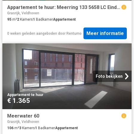
Appartement te huur: Meerring 133 5658 LC Eindhoven
Grasrijk, Veldhoven
95
m²
2
Kamers
1
Badkamer
Appartement
Meer informatie
0 weken geleden
aangeboden door
Rentumo
Foto bekijken
Appartement
·
te huur
€ 1.365
Meerwater 60
Grasrijk, Veldhoven
106
m²
3
Kamers
1
Badkamer
Appartement