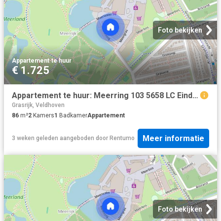
Foto bekijken
Appartement
·
te huur
€ 1.725
Appartement te huur: Meerring 103 5658 LC Eindhoven
Grasrijk, Veldhoven
86
m²
2
Kamers
1
Badkamer
Appartement
Meer informatie
3 weken geleden
aangeboden door
Rentumo
Foto bekijken