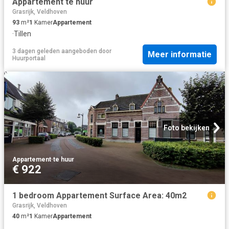
Appartement te huur
Grasrijk, Veldhoven
93
m²
1
Kamer
Appartement
·
Tillen
3 dagen geleden
aangeboden door
Meer informatie
Huurportaal
Foto bekijken
Appartement
·
te huur
€ 922
1 bedroom Appartement Surface Area: 40m2
Grasrijk, Veldhoven
40
m²
1
Kamer
Appartement