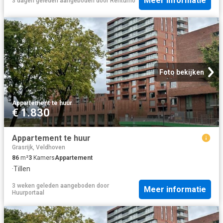
Meer informatie
3 dagen geleden
aangeboden door
Rentumo
Foto bekijken
Appartement
·
te huur
€ 1.830
Appartement te huur
Grasrijk, Veldhoven
86
m²
3
Kamers
Appartement
·
Tillen
3 weken geleden
aangeboden door
Meer informatie
Huurportaal