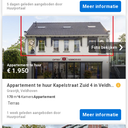
5 dagen geleden
aangeboden door
Meer informatie
Huurportaal
Foto bekijken
Appartement
·
te huur
€ 1.950
Appartement te huur Kapelstraat Zuid 4 in Veldhoven voor € 1.950
Grasrijk, Veldhoven
170
m²
6
Kamers
Appartement
·
Terras
1 week geleden
aangeboden door
Meer informatie
Huurportaal