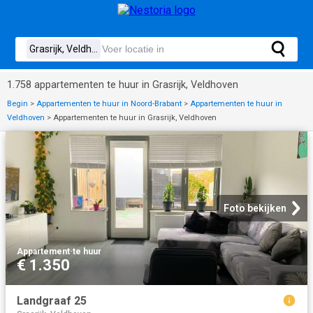
1.758 appartementen te huur in Grasrijk, Veldhoven
Begin
>
Appartementen te huur in Noord-Brabant
>
Appartementen te huur in
Veldhoven
>
Appartementen te huur in Grasrijk, Veldhoven
Foto bekijken
Appartement
·
te huur
€ 1.350
Landgraaf 25