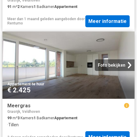
Grasrijk, Veldhoven
91
m²
2
Kamers
1
Badkamer
Appartement
Meer dan 1 maand geleden
aangeboden door
Meer informatie
Rentumo
Foto bekijken
Appartement
·
te huur
€ 2.425
Meergras
Grasrijk, Veldhoven
99
m²
3
Kamers
1
Badkamer
Appartement
·
Tillen