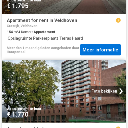
Appartement
·
te huur
€ 1.795
Apartment for rent in Veldhoven
Grasrijk, Veldhoven
154
m²
4
Kamers
Appartement
·
Opslagruimte
·
Parkeerplaats
·
Terras
·
Haard
Meer dan 1 maand geleden
aangeboden door
Meer informatie
Huurportaal
Foto bekijken
Appartement
·
te huur
€ 1.770