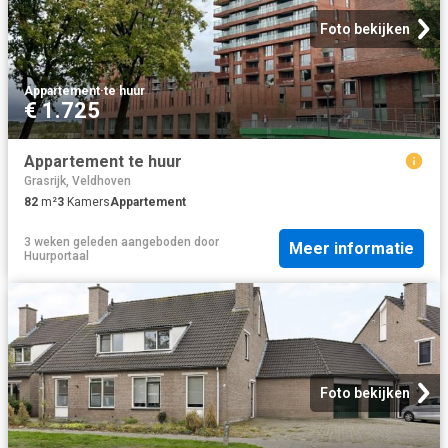
Foto bekijken
Appartement
·
te huur
€ 1.725
Appartement te huur
Grasrijk, Veldhoven
82
m²
3
Kamers
Appartement
3 weken geleden
aangeboden door
Meer informatie
Huurportaal
Foto bekijken