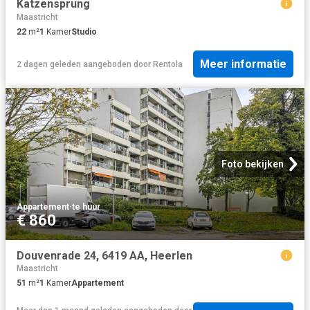
Katzensprung
Maastricht
22
m²
1
Kamer
Studio
Meer informatie
2 dagen geleden
aangeboden door
Rentola
Foto bekijken
Appartement
·
te huur
€ 860
Douvenrade 24, 6419 AA, Heerlen
Maastricht
51
m²
1
Kamer
Appartement