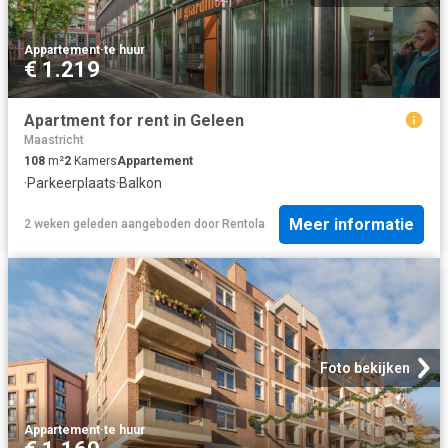
Appartement
·
te huur
€ 1.219
Apartment for rent in Geleen
Maastricht
108
m²
2
Kamers
Appartement
·
Parkeerplaats
·
Balkon
Meer informatie
2 weken geleden
aangeboden door
Rentola
Foto bekijken
Appartement
·
te huur