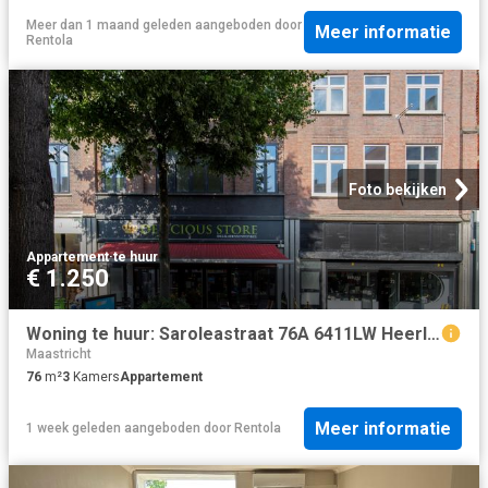
Meer dan 1 maand geleden
aangeboden door
Meer informatie
Rentola
Foto bekijken
Appartement
·
te huur
€ 1.250
Woning te huur: Saroleastraat 76A 6411LW Heerlen
Maastricht
76
m²
3
Kamers
Appartement
Meer informatie
1 week geleden
aangeboden door
Rentola