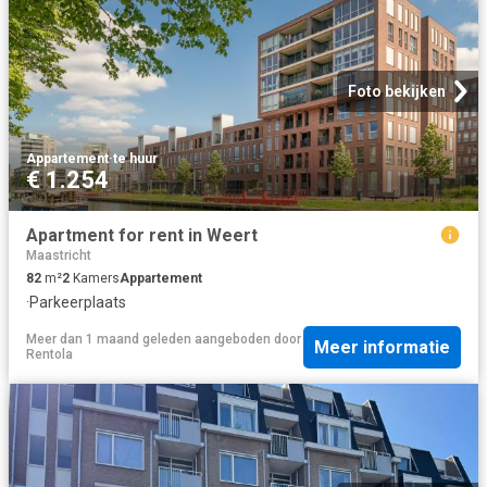
Foto bekijken
Appartement
·
te huur
€ 1.254
Apartment for rent in Weert
Maastricht
82
m²
2
Kamers
Appartement
·
Parkeerplaats
Meer dan 1 maand geleden
aangeboden door
Meer informatie
Rentola