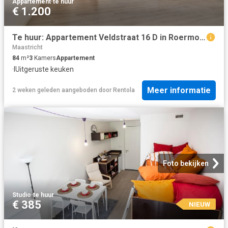
Appartement
·
te huur
€ 1.200
Te huur: Appartement Veldstraat 16 D in Roermond
Maastricht
84
m²
3
Kamers
Appartement
·
IUitgeruste keuken
Meer informatie
2 weken geleden
aangeboden door
Rentola
Foto bekijken
Studio
·
te huur
€ 385
NIEUW