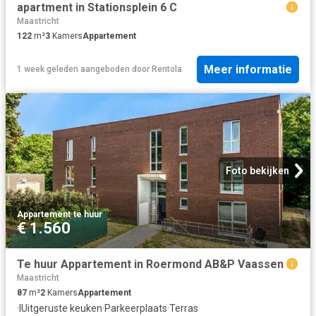
apartment in Stationsplein 6 C
Maastricht
122
m²
3
Kamers
Appartement
Meer informatie
1 week geleden
aangeboden door
Rentola
Foto bekijken
Appartement
·
te huur
€ 1.560
Te huur Appartement in Roermond AB&P Vaassen
Maastricht
87
m²
2
Kamers
Appartement
·
IUitgeruste keuken
·
Parkeerplaats
·
Terras