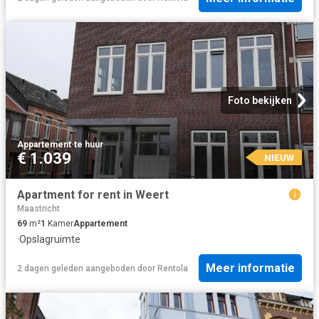
Foto bekijken
Appartement
·
te huur
€ 1.039
NIEUW
Apartment for rent in Weert
Maastricht
69
m²
1
Kamer
Appartement
·
Opslagruimte
Meer informatie
2 dagen geleden
aangeboden door
Rentola