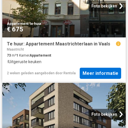
Foto bekijken
Appartement
·
te huur
€ 675
Te huur: Appartement Maastrichterlaan in Vaals
Maastricht
73
m²
1
Kamer
Appartement
·
IUitgeruste keuken
Meer informatie
2 weken geleden
aangeboden door
Rentola
Foto bekijken