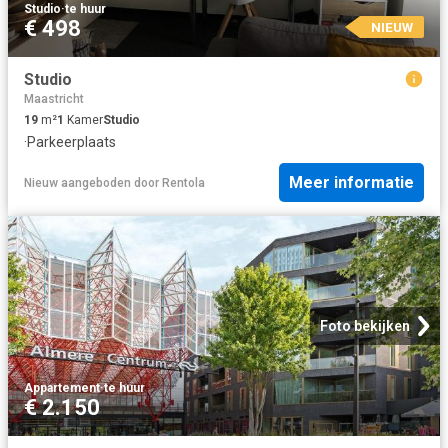
Studio
·
te huur
€ 498
NIEUW
Studio
Maastricht
19
m²
1
Kamer
Studio
·
Parkeerplaats
Meer informatie
Nieuw
aangeboden door
Rentola
Foto bekijken
Appartement
·
te huur
€ 2.150