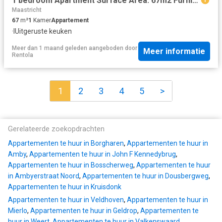
1 bedroom Apartment Surface Area: 67m2 Furnished Available from: 2025 10 01
Maastricht
67
m²
1
Kamer
Appartement
·
IUitgeruste keuken
Meer dan 1 maand geleden
aangeboden door
Meer informatie
Rentola
1
2
3
4
5
>
Gerelateerde zoekopdrachten
Appartementen te huur in Borgharen
,
Appartementen te huur in
Amby
,
Appartementen te huur in John F Kennedybrug
,
Appartementen te huur in Bosscherweg
,
Appartementen te huur
in Ambyerstraat Noord
,
Appartementen te huur in Dousbergweg
,
Appartementen te huur in Kruisdonk
Appartementen te huur in Veldhoven
,
Appartementen te huur in
Mierlo
,
Appartementen te huur in Geldrop
,
Appartementen te
huur in Weert
,
Appartementen te huur in Valkenswaard
,