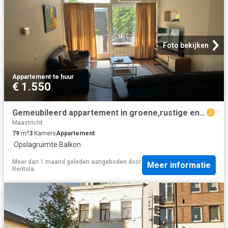
Foto bekijken
Appartement
·
te huur
€ 1.550
Gemeubileerd appartement in groene,rustige en kindvriendelijke buurt
Maastricht
79
m²
3
Kamers
Appartement
·
Opslagruimte
·
Balkon
Meer dan 1 maand geleden
aangeboden door
Meer informatie
Rentola