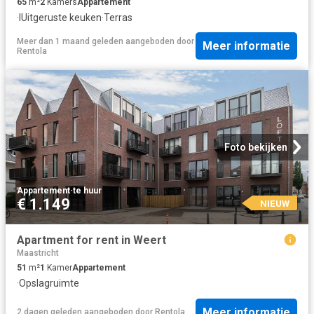
65
m²
2
Kamers
Appartement
·
IUitgeruste keuken
·
Terras
Meer dan 1 maand geleden
aangeboden door
Meer informatie
Rentola
Foto bekijken
Appartement
·
te huur
€ 1.149
NIEUW
Apartment for rent in Weert
Maastricht
51
m²
1
Kamer
Appartement
·
Opslagruimte
Meer informatie
2 dagen geleden
aangeboden door
Rentola