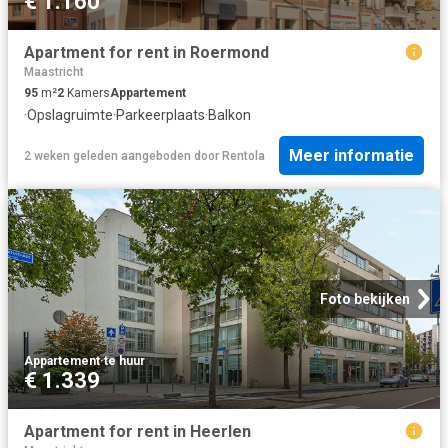
€ 1.160
Apartment for rent in Roermond
Maastricht
95
m²
2
Kamers
Appartement
·
Opslagruimte
·
Parkeerplaats
·
Balkon
Meer informatie
2 weken geleden
aangeboden door
Rentola
Foto bekijken
Appartement
·
te huur
€ 1.339
Apartment for rent in Heerlen