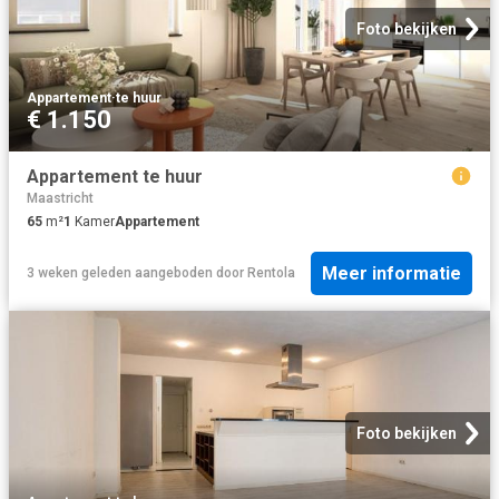
Foto bekijken
Appartement
·
te huur
€ 1.150
Appartement te huur
Maastricht
65
m²
1
Kamer
Appartement
Meer informatie
3 weken geleden
aangeboden door
Rentola
Foto bekijken