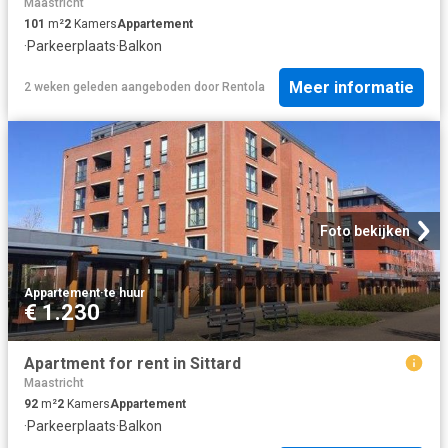
Maastricht
101
m²
2
Kamers
Appartement
·
Parkeerplaats
·
Balkon
Meer informatie
2 weken geleden
aangeboden door
Rentola
Foto bekijken
Appartement
·
te huur
€ 1.230
Apartment for rent in Sittard
Maastricht
92
m²
2
Kamers
Appartement
·
Parkeerplaats
·
Balkon