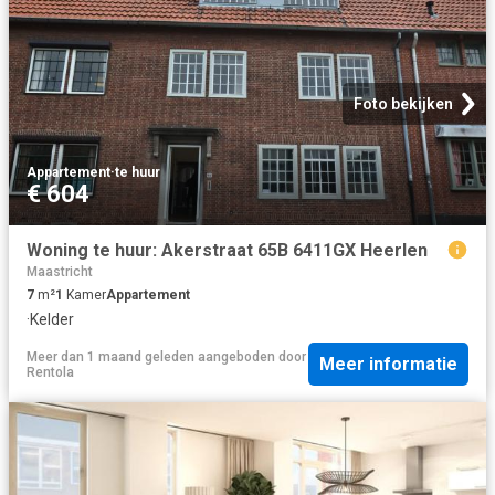
Foto bekijken
Appartement
·
te huur
€ 604
Woning te huur: Akerstraat 65B 6411GX Heerlen
Maastricht
7
m²
1
Kamer
Appartement
·
Kelder
Meer dan 1 maand geleden
aangeboden door
Meer informatie
Rentola