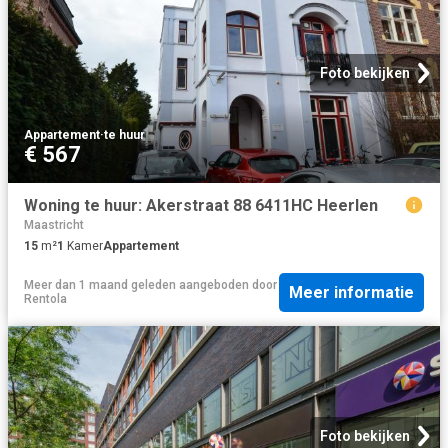
Foto bekijken
Appartement
·
te huur
€ 567
Woning te huur: Akerstraat 88 6411HC Heerlen
Maastricht
15
m²
1
Kamer
Appartement
Meer dan 1 maand geleden
aangeboden door
Meer informatie
Rentola
Foto bekijken