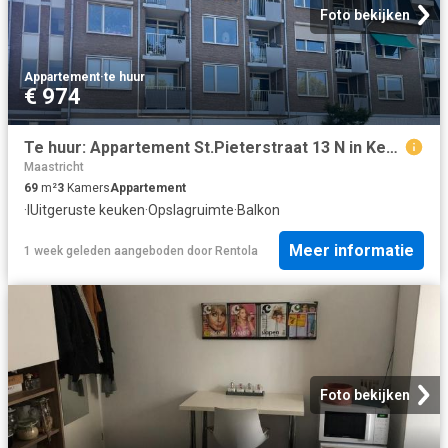
Foto bekijken
Appartement
·
te huur
€ 974
Te huur: Appartement St.Pieterstraat 13 N in Kerkrade
Maastricht
69
m²
3
Kamers
Appartement
·
IUitgeruste keuken
·
Opslagruimte
·
Balkon
Meer informatie
1 week geleden
aangeboden door
Rentola
Foto bekijken