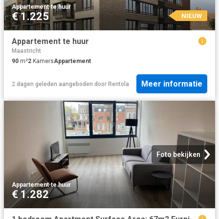
Appartement
·
te huur
€ 1.225
NIEUW
Appartement te huur
Maastricht
90
m²
2
Kamers
Appartement
Meer informatie
2 dagen geleden
aangeboden door
Rentola
Foto bekijken
Appartement
·
te huur
€ 1.282