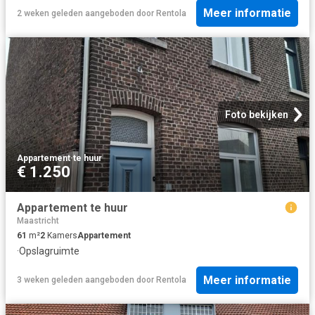
Meer informatie
2 weken geleden
aangeboden door
Rentola
Foto bekijken
Appartement
·
te huur
€ 1.250
Appartement te huur
Maastricht
61
m²
2
Kamers
Appartement
·
Opslagruimte
Meer informatie
3 weken geleden
aangeboden door
Rentola