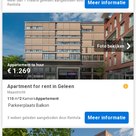
Meer dan 1 maand geleden
aangeboden door
Meer informatie
Rentola
Foto bekijken
Appartement
·
te huur
€ 1.269
Apartment for rent in Geleen
Maastricht
110
m²
2
Kamers
Appartement
·
Parkeerplaats
·
Balkon
Meer informatie
3 weken geleden
aangeboden door
Rentola