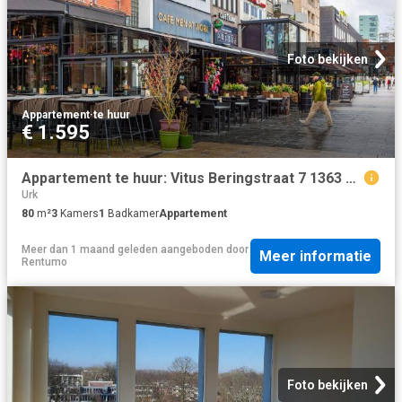
Foto bekijken
Appartement
·
te huur
€ 1.595
Appartement te huur: Vitus Beringstraat 7 1363 LR Almere
Urk
80
m²
3
Kamers
1
Badkamer
Appartement
Meer dan 1 maand geleden
aangeboden door
Meer informatie
Rentumo
Foto bekijken