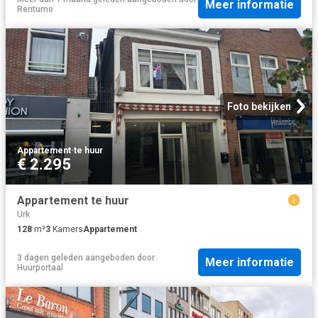
Meer informatie
Rentumo
Foto bekijken
Appartement
·
te huur
€ 2.295
Appartement te huur
Urk
128
m²
3
Kamers
Appartement
3 dagen geleden
aangeboden door
Meer informatie
Huurportaal