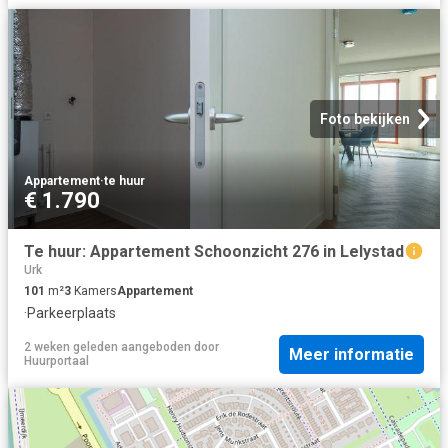
Foto bekijken
Appartement
·
te huur
€ 1.790
Te huur: Appartement Schoonzicht 276 in Lelystad
Urk
101
m²
3
Kamers
Appartement
·
Parkeerplaats
2 weken geleden
aangeboden door
Meer informatie
Huurportaal