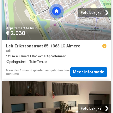
Foto bekijken
Appartement
·
te huur
€ 2.030
Leif Erikssonstraat 85, 1363 LG Almere
Urk
128
m²
6
Kamers
1
Badkamer
Appartement
·
Opslagruimte
·
Tuin
·
Terras
Meer dan 1 maand geleden
aangeboden door
Meer informatie
Rentumo
Foto bekijken