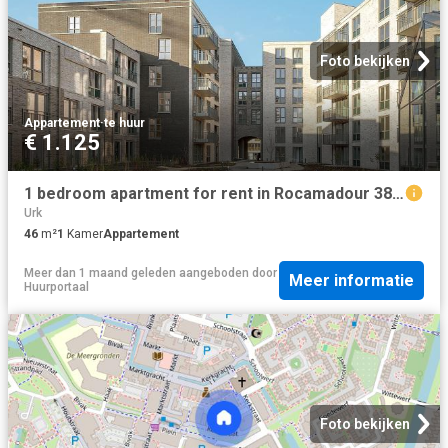
Foto bekijken
Appartement
·
te huur
€ 1.125
1 bedroom apartment for rent in Rocamadour 38 1448 LA Purmerend
Urk
46
m²
1
Kamer
Appartement
Meer dan 1 maand geleden
aangeboden door
Meer informatie
Huurportaal
Foto bekijken