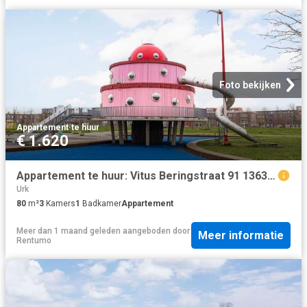
Foto bekijken
Appartement
·
te huur
€ 1.620
Appartement te huur: Vitus Beringstraat 91 1363 LR Almere
Urk
80
m²
3
Kamers
1
Badkamer
Appartement
Meer dan 1 maand geleden
aangeboden door
Meer informatie
Rentumo