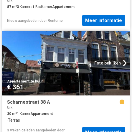
Urk
87
m²
3
Kamers
1
Badkamer
Appartement
Meer informatie
Nieuw
aangeboden door
Rentumo
Foto bekijken
Appartement
·
te huur
€ 361
Scharnestraat 38 A
Urk
30
m²
1
Kamer
Appartement
·
Terras
3 weken geleden
aangeboden door