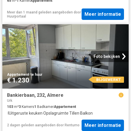
65
m²
1
Kamer
Appartement
Meer dan 1 maand geleden
aangeboden door
Meer informatie
Huurportaal
Foto bekijken
Appartement
·
te huur
€ 1.230
BIJGEWERKT
Bankierbaan, 232, Almere
Urk
103
m²
3
Kamers
1
Badkamer
Appartement
·
IUitgeruste keuken
·
Opslagruimte
·
Tillen
·
Balkon
Meer informatie
2 dagen geleden
aangeboden door
Rentumo