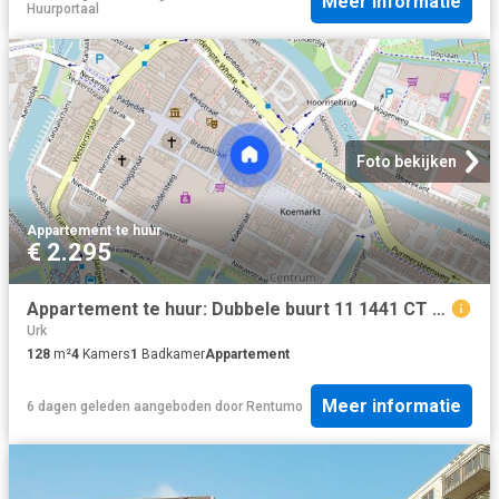
Meer informatie
Huurportaal
Foto bekijken
Appartement
·
te huur
€ 2.295
Appartement te huur: Dubbele buurt 11 1441 CT Purmerend
Urk
128
m²
4
Kamers
1
Badkamer
Appartement
Meer informatie
6 dagen geleden
aangeboden door
Rentumo