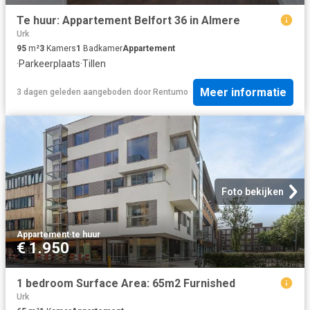
Te huur: Appartement Belfort 36 in Almere
Urk
95
m²
3
Kamers
1
Badkamer
Appartement
·
Parkeerplaats
·
Tillen
Meer informatie
3 dagen geleden
aangeboden door
Rentumo
Foto bekijken
Appartement
·
te huur
€ 1.950
1 bedroom Surface Area: 65m2 Furnished
Urk