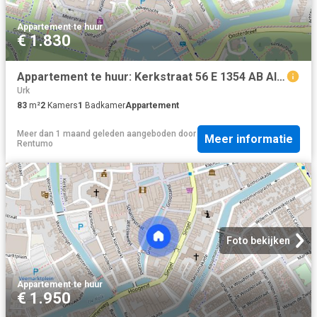
Appartement
·
te huur
€ 1.830
Appartement te huur: Kerkstraat 56 E 1354 AB Almere
Urk
83
m²
2
Kamers
1
Badkamer
Appartement
Meer dan 1 maand geleden
aangeboden door
Meer informatie
Rentumo
Foto bekijken
Appartement
·
te huur
€ 1.950