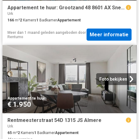
Appartement te huur: Grootzand 48 8601 AX Sneek
Urk
166
m²
2
Kamers
1
Badkamer
Appartement
Meer dan 1 maand geleden
aangeboden door
Meer informatie
Rentumo
Foto bekijken
Appartement
·
te huur
€ 1.950
Rentmeesterstraat 54D 1315 JS Almere
Urk
65
m²
2
Kamers
1
Badkamer
Appartement