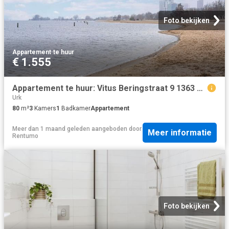
Foto bekijken
Appartement
·
te huur
€ 1.555
Appartement te huur: Vitus Beringstraat 9 1363 LR Almere
Urk
80
m²
3
Kamers
1
Badkamer
Appartement
Meer dan 1 maand geleden
aangeboden door
Meer informatie
Rentumo
Foto bekijken