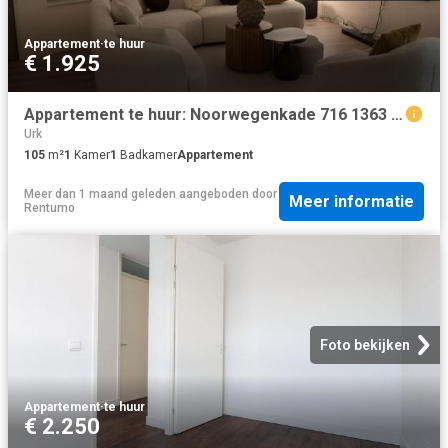
Appartement
·
te huur
€ 1.925
Appartement te huur: Noorwegenkade 716 1363 DS Almere
Urk
105
m²
1
Kamer
1
Badkamer
Appartement
Meer dan 1 maand geleden
aangeboden door
Meer informatie
Rentumo
Foto bekijken
Appartement
·
te huur
€ 2.250