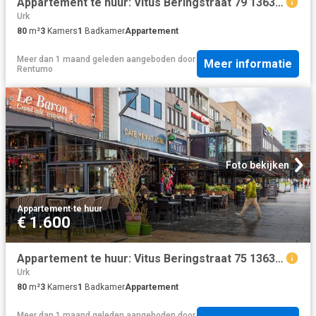
Appartement te huur: Vitus Beringstraat 79 1363 LR Almere
Urk
80
m²
3
Kamers
1
Badkamer
Appartement
Meer dan 1 maand geleden
aangeboden door
Meer informatie
Rentumo
Foto bekijken
Appartement
·
te huur
€ 1.600
Appartement te huur: Vitus Beringstraat 75 1363 LR Almere
Urk
80
m²
3
Kamers
1
Badkamer
Appartement
Meer dan 1 maand geleden
aangeboden door