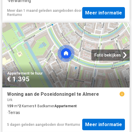
·
Verwarming
Meer dan 1 maand geleden
aangeboden door
Meer informatie
Rentumo
Foto bekijken
Appartement
·
te huur
€ 1.395
Woning aan de Poseidonsingel te Almere
Urk
159
m²
2
Kamers
1
Badkamer
Appartement
·
Terras
Meer informatie
5 dagen geleden
aangeboden door
Rentumo