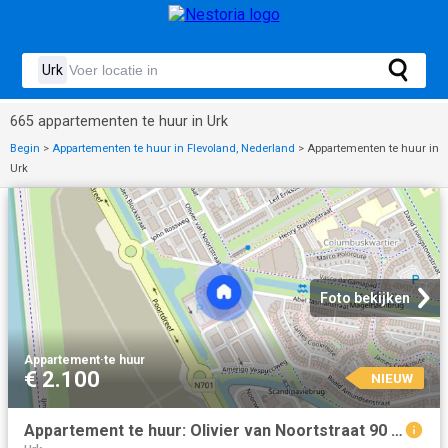
665 appartementen te huur in Urk
Begin
>
Appartementen te huur in Flevoland, Nederland
>
Appartementen te huur in
Urk
Foto bekijken
Appartement
·
te huur
€ 2.100
NIEUW
Appartement te huur: Olivier van Noortstraat 90 1363 LS Almere