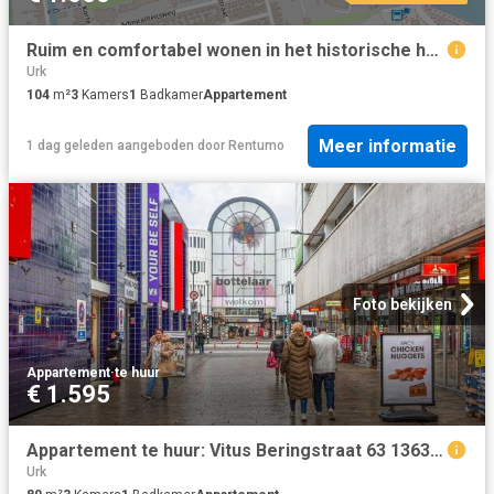
Ruim en comfortabel wonen in het historische hart van Enkhuizen
Urk
104
m²
3
Kamers
1
Badkamer
Appartement
Meer informatie
1 dag geleden
aangeboden door
Rentumo
Foto bekijken
Appartement
·
te huur
€ 1.595
Appartement te huur: Vitus Beringstraat 63 1363 LR Almere
Urk