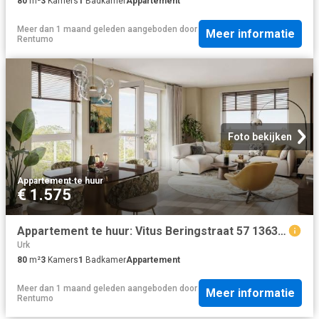
80
m²
3
Kamers
1
Badkamer
Appartement
Meer dan 1 maand geleden
aangeboden door
Meer informatie
Rentumo
Foto bekijken
Appartement
·
te huur
€ 1.575
Appartement te huur: Vitus Beringstraat 57 1363 LR Almere
Urk
80
m²
3
Kamers
1
Badkamer
Appartement
Meer dan 1 maand geleden
aangeboden door
Meer informatie
Rentumo