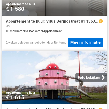
Appartement
·
te huur
€ 1.580
Appartement te huur: Vitus Beringstraat 81 1363 LR Almere
Urk
80
m²
3
Kamers
1
Badkamer
Appartement
Meer informatie
2 weken geleden
aangeboden door
Rentumo
Foto bekijken
Appartement
·
te huur
€ 1.615