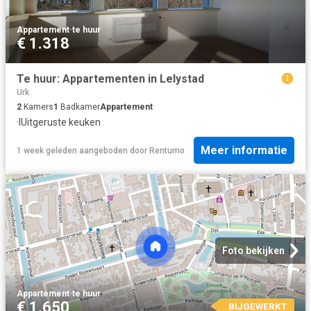
Appartement
·
te huur
€ 1.318
Te huur: Appartementen in Lelystad
Urk
2
Kamers
1
Badkamer
Appartement
·
IUitgeruste keuken
Meer informatie
1 week geleden
aangeboden door
Rentumo
Foto bekijken
Appartement
·
te huur
€ 1.650
BIJGEWERKT