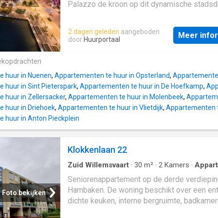
Palazzo de kroon op dit dynamische stadsd
Over het Paleiskwartier Het Paleiskwartier 
levendige en veelzijdige wijk, gelegen direc
2 dagen geleden
aangeboden
Meer info
het Centraal Station en op loopafstand van 
door
Huurportaal
binnenstad van ’s-Hertogenbosch. Deze mo
stadswijk biedt een ideale mix van wonen, 
ekopdrachten
en ontspannen. Geniet van de vele restauran
e huur in Nuenen
,
Appartementen te huur in Opsterland
,
Appartementen
koffiebars en terrassen, of maak een wandel
 huur in Sint Pieterspark
,
Appartementen te huur in De Hoefkamp
,
App
door het aangrenzende natuurgebied de Ge
 huur in Zellersacker
,
Appartementen te huur in Molenbeek
,
Apparteme
wijk staat bekend om haar eigentijdse archite
 huur in Driehoek
,
Appartementen te huur in Vlietdijk
,
Appartementen te
uitstekende bereikbaarheid en hoogwaardig
 huur in Anton Pieckplein
voorzieningen. XL-large: 137 m² woonopper
met 3 slaapkamers, groot balkon en ruime
woonkamer, perfect voor gezinnen of wie g
Klokkenlaan 22
ruim woont Luxe en comfort Het appartemen
instapklaar en tot in de puntjes afgewerkt. *
Zuid Willemsvaart
·
30
m²
·
2
Kamers
·
Appar
Opslagruimte
·
Tillen
·
Balkon
afgewerkte wanden en een hoogwaardige 
Seniorenappartement op de derde verdiepin
vloer * een luxe, volledig uitgeruste keuken
Hambaken. De woning beschikt over een ent
Foto bekijken
kookeiland en downdraft afzuiging * een m
dichte keuken, interne bergruimte, badkame
badkamer
toilet, woonkamer en 2 slaapkamers. Het bal