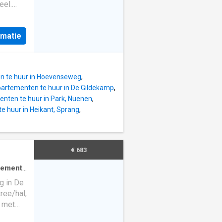
eel.
is een
t naast
rmatie
de
derne
werken
ts,
 te huur in Hoevenseweg
,
ing
artementen te huur in De Gildekamp
,
ment. De
nten te huur in Park, Nuenen
,
ctuur,
 huur in Heikant, Sprang
,
e
vlakte
raag
€ 683
t is
tement
·
PVC-
g in De
 met
ree/hal,
oderne
r met
kon is