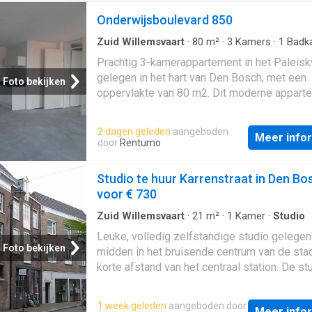
Onderwijsboulevard 850
Zuid Willemsvaart
·
80
m²
·
3
Kamers
·
1
Badk
Appartement
·
Opslagruimte
·
Parkeerplaats
·
Prachtig 3-kamerappartement in het Paleiskw
gelegen in het hart van Den Bosch, met een
Foto bekijken
oppervlakte van 80 m2. Dit moderne appart
biedt een keuken met diverse inbouwapparat
een luxueuze badkamer met douche, bad en
2 dagen geleden
aangeboden
Meer info
dubbele wastafel, 2 slaapkamers, en een ba
door
Rentumo
Geniet van het comfortabele leven in het
Paleiskwartier, een bruisende buurt vlakbij 
Studio te huur Karrenstraat in Den Bo
historische binnenstad, de Hofvijver en de
voor € 730
Paleisbrug. Onderwijsboulevard 850 Dit 3-
kamerappartement beschikt over een lichte
Zuid Willemsvaart
·
21
m²
·
1
Kamer
·
Studio
woonkamer van 35 m2 met directe toegang t
Leuke, volledig zelfstandige studio gelegen
balkon. De twee slaapkamers bieden voldo
Foto bekijken
midden in het bruisende centrum van de sta
ruimte, waarbij één kamer perfect kan dienen
korte afstand van het centraal station. De st
werk- of studeerkamer. De keuken is volled
gelegen op de tweede verdieping in een pa
uitgerust met moderne inbouwapparatuur. D
meerdere vergelijkbare studio's. Er zijn een
1 week geleden
aangeboden door
heeft het appartement een aparte berging m
Meer info