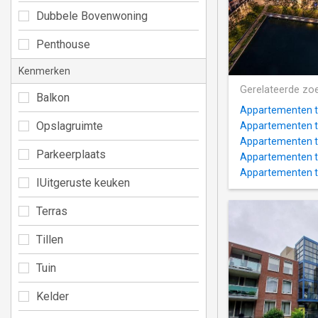
Dubbele Bovenwoning
Penthouse
Kenmerken
Gerelateerde zo
Balkon
Appartementen t
Opslagruimte
Appartementen te
Appartementen te
Parkeerplaats
Appartementen te
Appartementen te
IUitgeruste keuken
Terras
Tillen
Tuin
Kelder