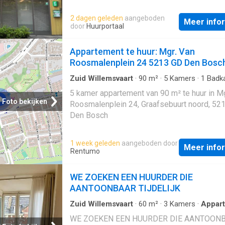
65 jaar en ouder met een niet aangeboren
de bergingen. Indeling: Entree appartement, h
hersenafwijking. Belangrijke kenmerken op 
2 dagen geleden
aangeboden
toilet, berging met aansluiting voor wasmac
Meer info
rij:Complex voor kandidaten met een niet
door
Huurportaal
droger, lichte woonkamer. Vanuit de woonka
aangeboren hersenafwijkingAantal slaapkam
heeft u toegang tot een ruim balkon. Het
2Extra berging onderbouwParkeerplaats voo
Appartement te huur: Mgr. Van
appartement beschikt over 2 slaapkamers.
bewonersOntmoetingsruimte aanwezigBijz
Roosmalenplein 24 5213 GD Den Bosc
Bijzonderheden: Huurprijs: € 1.550,- per maa
voorrang:Indien u een zorgplan of leefplan h
Servicekosten: € 98,- per maand Waarborgs
kunt u voorrang krijgen op deze woning. U di
Zuid Willemsvaart
·
90
m²
·
5
Kamers
·
1
Badk
maximaal 2 maanden. De woning is per 16 a
Appartement
zelf per
5 kamer appartement van 90 m² te huur in Mg
Foto bekijken
Roosmalenplein 24, Graafsebuurt noord, 52
Den Bosch
1 week geleden
aangeboden door
Meer info
Rentumo
WE ZOEKEN EEN HUURDER DIE
AANTOONBAAR TIJDELIJK
Zuid Willemsvaart
·
60
m²
·
3
Kamers
·
Appar
Verwarming
·
Balkon
WE ZOEKEN EEN HUURDER DIE AANTOON