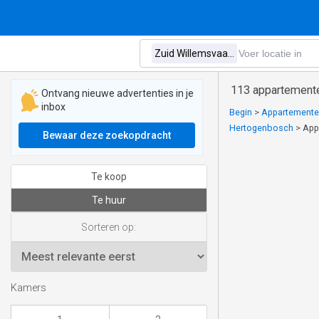
113 appartementen
Ontvang nieuwe advertenties in je
inbox
Begin
>
Appartementen
Hertogenbosch
>
App
Bewaar deze zoekopdracht
Te koop
Te huur
Sorteren op:
Kamers