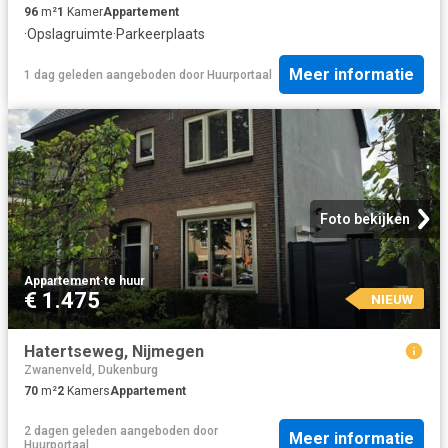
96
m²
1
Kamer
Appartement
·
Opslagruimte
·
Parkeerplaats
Meer informatie
1 dag geleden
aangeboden door
Huurportaal
Foto bekijken
Appartement
·
te huur
€ 1.475
NIEUW
Hatertseweg, Nijmegen
Zwanenveld, Dukenburg
70
m²
2
Kamers
Appartement
2 dagen geleden
aangeboden door
Meer informatie
Huurportaal