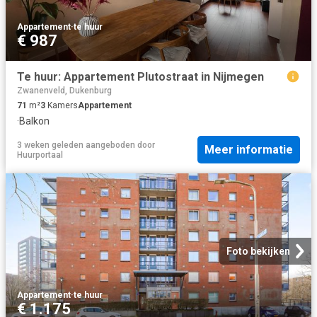
Appartement
·
te huur
€ 987
Te huur: Appartement Plutostraat in Nijmegen
Zwanenveld, Dukenburg
71
m²
3
Kamers
Appartement
·
Balkon
3 weken geleden
aangeboden door
Meer informatie
Huurportaal
Foto bekijken
Appartement
·
te huur
€ 1.175