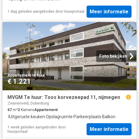
Meer informatie
1 dag geleden
aangeboden door
Huurportaal
Foto bekijken
Appartement
·
te huur
€ 1.221
MVGM Te huur: Toos korvezeepad 11, nijmegen
Zwanenveld, Dukenburg
67
m²
2
Kamers
Appartement
·
IUitgeruste keuken
·
Opslagruimte
·
Parkeerplaats
·
Balkon
1 week geleden
aangeboden door
Meer informatie
Huurportaal