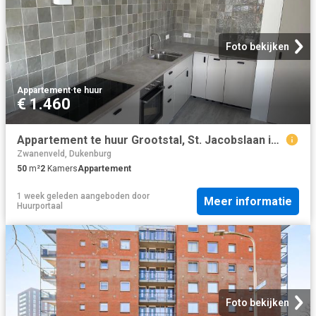
Foto bekijken
Appartement
·
te huur
€ 1.460
Appartement te huur Grootstal, St. Jacobslaan in Nijmegen
Zwanenveld, Dukenburg
50
m²
2
Kamers
Appartement
1 week geleden
aangeboden door
Meer informatie
Huurportaal
Foto bekijken