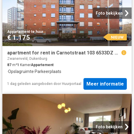
Foto bekijken
Appartement
·
te huur
€ 1.175
NIEUW
apartment for rent in Carnotstraat 103 6533DZ Nijmegen Grootstal Nijmegen
Zwanenveld, Dukenburg
87
m²
1
Kamer
Appartement
·
Opslagruimte
·
Parkeerplaats
Meer informatie
1 dag geleden
aangeboden door
Huurportaal
Foto bekijken