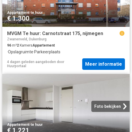
Appartement
·
te huur
€ 1.300
MVGM Te huur: Carnotstraat 175, nijmegen
Zwanenveld, Dukenburg
96
m²
2
Kamers
Appartement
·
Opslagruimte
·
Parkeerplaats
4 dagen geleden
aangeboden door
Meer informatie
Huurportaal
Foto bekijken
Appartement
·
te huur
€ 1.221