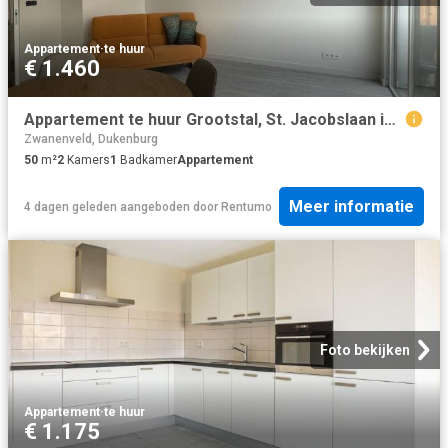
Appartement
·
te huur
€ 1.460
Appartement te huur Grootstal, St. Jacobslaan in Nijmegen
Zwanenveld, Dukenburg
50
m²
2
Kamers
1
Badkamer
Appartement
Meer informatie
4 dagen geleden
aangeboden door
Rentumo
Foto bekijken
Appartement
·
te huur
€ 1.175