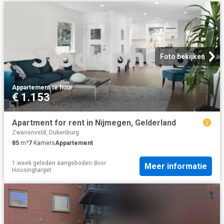
Foto bekijken
Appartement
·
te huur
€ 1.153
Apartment for rent in Nijmegen, Gelderland
Zwanenveld, Dukenburg
85
m²
7
Kamers
Appartement
1 week geleden
aangeboden door
Meer informatie
Housingtarget