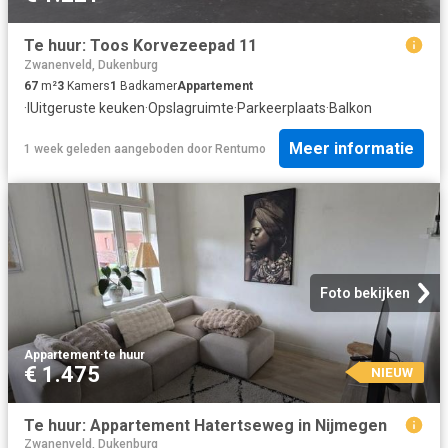
Te huur: Toos Korvezeepad 11
Zwanenveld, Dukenburg
67
m²
3
Kamers
1
Badkamer
Appartement
·
IUitgeruste keuken
·
Opslagruimte
·
Parkeerplaats
·
Balkon
Meer informatie
1 week geleden
aangeboden door
Rentumo
Foto bekijken
Appartement
·
te huur
€ 1.475
NIEUW
Te huur: Appartement Hatertseweg in Nijmegen
Zwanenveld, Dukenburg