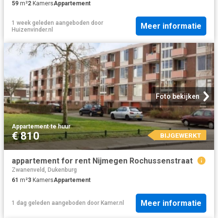
59
m²
2
Kamers
Appartement
1 week geleden
aangeboden door
Meer informatie
Huizenvinder.nl
Foto bekijken
Appartement
·
te huur
€ 810
BIJGEWERKT
appartement for rent Nijmegen Rochussenstraat
Zwanenveld, Dukenburg
61
m²
3
Kamers
Appartement
Meer informatie
1 dag geleden
aangeboden door
Kamer.nl