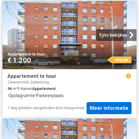
Foto bekijken
Appartement
·
te huur
€ 1.200
NIEUW
Appartement te huur
Zwanenveld, Dukenburg
96
m²
1
Kamer
Appartement
·
Opslagruimte
·
Parkeerplaats
Meer informatie
1 dag geleden
aangeboden door
Huurportaal