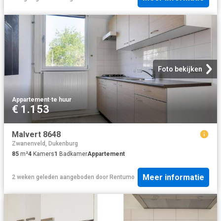
Foto bekijken
Appartement
·
te huur
€ 1.153
Malvert 8648
Zwanenveld, Dukenburg
85
m²
4
Kamers
1
Badkamer
Appartement
Meer informatie
2 weken geleden
aangeboden door
Rentumo