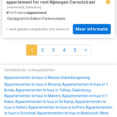
appartement for rent Nijmegen Carnotstraat
Zwanenveld, Dukenburg
87
m²
1
Kamer
Appartement
·
Opslagruimte
·
Balkon
·
Parkeerplaats
Meer informatie
1 week geleden
aangeboden door
Kamer.nl
1
2
3
4
5
>
Gerelateerde zoekopdrachten
Appartementen te huur in Nieuwe Dukenburgseweg
Appartementen te huur in Alverna
,
Appartementen te huur in 't
Broek
,
Appartementen te huur in Tolhuis, Dukenburg
,
Appartementen te huur in Malvert
,
Appartementen te huur in 't
Acker
,
Appartementen te huur in De Kamp
,
Appartementen te
huur in Hatert
,
Appartementen te huur in Goffert
,
Appartementen
te huur in Grootstal
,
Appartementen te huur in Neerbosch-West
,