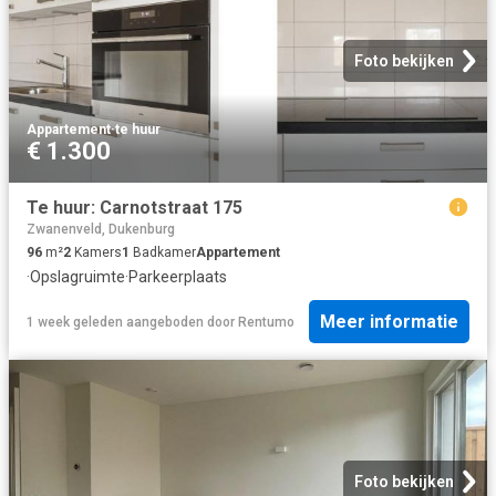
Foto bekijken
Appartement
·
te huur
€ 1.300
Te huur: Carnotstraat 175
Zwanenveld, Dukenburg
96
m²
2
Kamers
1
Badkamer
Appartement
·
Opslagruimte
·
Parkeerplaats
Meer informatie
1 week geleden
aangeboden door
Rentumo
Foto bekijken