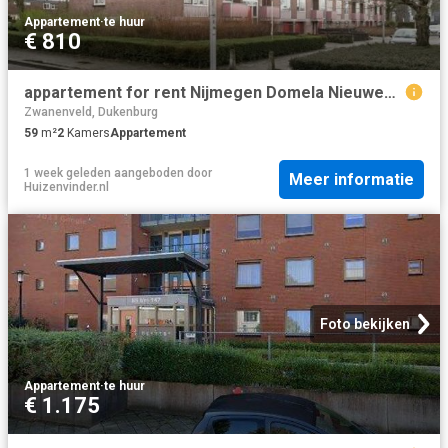
Appartement
·
te huur
€ 810
appartement for rent Nijmegen Domela Nieuwenhuisstraat
Zwanenveld, Dukenburg
59
m²
2
Kamers
Appartement
1 week geleden
aangeboden door
Meer informatie
Huizenvinder.nl
Foto bekijken
Appartement
·
te huur
€ 1.175