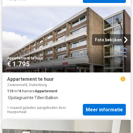
Foto bekijken
Appartement
·
te huur
€ 1.795
Appartement te huur
Zwanenveld, Dukenburg
110
m²
4
Kamers
Appartement
·
Opslagruimte
·
Tillen
·
Balkon
1 maand geleden
aangeboden door
Meer informatie
Huurportaal