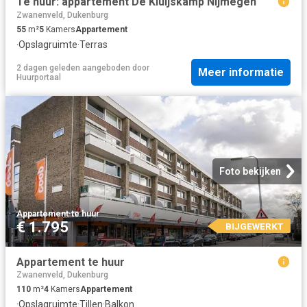
Te huur: appartement De Kluijskamp Nijmegen
Zwanenveld, Dukenburg
55
m²
5
Kamers
Appartement
·
Opslagruimte
·
Terras
2 dagen geleden
aangeboden door
Meer informatie
Huurportaal
Foto bekijken
Appartement
·
te huur
€ 1.795
BIJGEWERKT
Appartement te huur
Zwanenveld, Dukenburg
110
m²
4
Kamers
Appartement
·
Opslagruimte
·
Tillen
·
Balkon