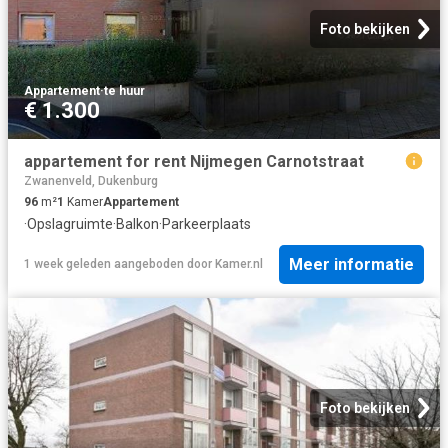
Foto bekijken
Appartement
·
te huur
€ 1.300
appartement for rent Nijmegen Carnotstraat
Zwanenveld, Dukenburg
96
m²
1
Kamer
Appartement
·
Opslagruimte
·
Balkon
·
Parkeerplaats
Meer informatie
1 week geleden
aangeboden door
Kamer.nl
Foto bekijken