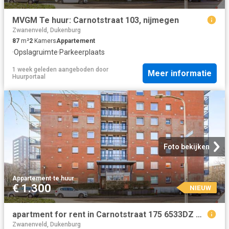
MVGM Te huur: Carnotstraat 103, nijmegen
Zwanenveld, Dukenburg
87
m²
2
Kamers
Appartement
·
Opslagruimte
·
Parkeerplaats
1 week geleden
aangeboden door
Meer informatie
Huurportaal
Foto bekijken
Appartement
·
te huur
€ 1.300
NIEUW
apartment for rent in Carnotstraat 175 6533DZ Nijmegen Grootstal Nijmegen
Zwanenveld, Dukenburg