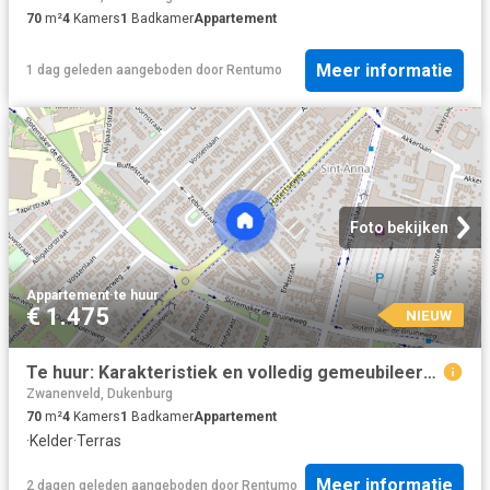
70
m²
4
Kamers
1
Badkamer
Appartement
Meer informatie
1 dag geleden
aangeboden door
Rentumo
Foto bekijken
Appartement
·
te huur
€ 1.475
NIEUW
Te huur: Karakteristiek en volledig gemeubileerd appartement aan de Ha.
Zwanenveld, Dukenburg
70
m²
4
Kamers
1
Badkamer
Appartement
·
Kelder
·
Terras
Meer informatie
2 dagen geleden
aangeboden door
Rentumo