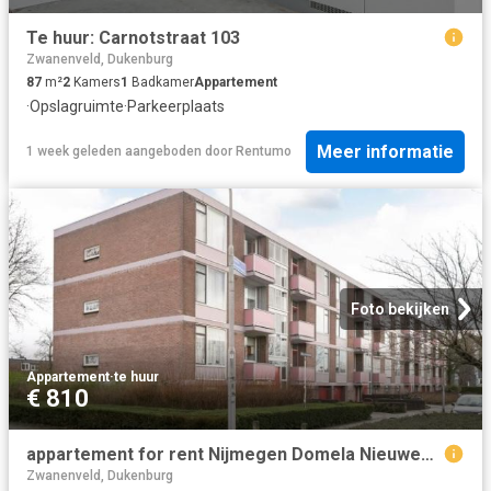
Te huur: Carnotstraat 103
Zwanenveld, Dukenburg
87
m²
2
Kamers
1
Badkamer
Appartement
·
Opslagruimte
·
Parkeerplaats
Meer informatie
1 week geleden
aangeboden door
Rentumo
Foto bekijken
Appartement
·
te huur
€ 810
appartement for rent Nijmegen Domela Nieuwenhuisstraat
Zwanenveld, Dukenburg