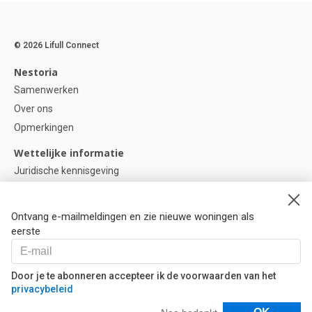
© 2026 Lifull Connect
Nestoria
Samenwerken
Over ons
Opmerkingen
Wettelijke informatie
Juridische kennisgeving
Privacybeleid
Cookie-beleid
Ontvang e-mailmeldingen en zie nieuwe woningen als
Cookie instellingen
eerste
Help
Vragen
Door je te abonneren accepteer ik de voorwaarden van het
privacybeleid
Onze partners
Filters