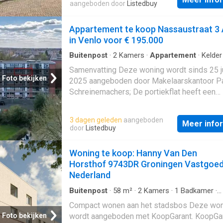
gebouwd In 1995 en ligt in de buurt Binnenst
aangeboden door
Listedbuy
Purmerend; De woning beschikt onder ander
de volgende voorzieningen: Mechanische ven
Appartement te koop Nassaustraat 3
Douche, Bergruimte, Toilet. Beschrijving
in Venlo voor € 195.000
Buitenpost
·
2
Kamers
·
Appartement
·
Kelder
Samenvatting Deze woning wordt sinds 25 j
Foto bekijken
2025 aangeboden door Makelaarskantoor P
Schreinemachers; De portiekflat heeft een
woonoppervlakte van 52 m² en beschikt ove
kamers, waarvan 1 slaapkamer; De woning i
3 dagen geleden
aangeboden
Meer info
gebouwd In 1930 en ligt in de buurt Winkel
door
Listedbuy
in Venlo; De woning beschikt onder andere 
volgende voorzieningen: Kelder, Rioolaanslui
Woning te koop: Hanny Van Den
Toilet. Beschrijving
Horsthof 9743DR Groningen Vastgoe
Nederland
Buitenpost
·
58
m²
·
2
Kamers
·
1
Badkamer
·
Appartement
·
IUitgeruste keuken
·
Terras
Compact wonen aan het stadsbos Deze wo
Foto bekijken
wordt aangeboden met KoopGarant. KoopGa