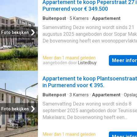
Appartement te koop Peperstraat 27 
Purmerend voor € 349.500
Buitenpost
·
5
Kamers
·
Appartement
Samenvatting Deze woning wordt sinds 21
Foto bekijken
augustus 2025 aangeboden door Sopar Make
De bovenwoning heeft een woonoppervlakt
111 m² en beschikt over 5 kamers, waarvan 
slaapkamers; De woning is gebouwd In 1935
Meer dan 1 maand geleden
Meer info
in de buurt Binnenstad in Purmerend. Beschri
aangeboden door
Listedbuy
Appartement te koop Plantsoenstraat
in Purmerend voor € 395.
Buitenpost
·
3
Kamers
·
Appartement
·
Opsla
Samenvatting Deze woning wordt sinds 8
Foto bekijken
september 2025 aangeboden door Teuniss
Makelaars; De bovenwoning heeft een
woonoppervlakte van 82 m² en beschikt ove
kamers, waarvan 2 slaapkamers; De woning 
Meer dan 1 maand geleden
Meer info