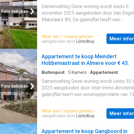
Samenvatting Deze woning wordt sinds 6
Foto bekijken
november 2025 aangeboden door Van Enge
Makelaars BV; De galerijflat heeft een
woonoppervlakte van 80 m² en beschikt ove
kamers, waarvan 2 slaapkamers; De woning 
Meer dan 1 maand geleden
Meer info
gebouwd In 1932 en ligt in de buurt Nachteg
aangeboden door
Listedbuy
in Haarlem. Beschrijving
Appartement te koop Meindert
Hobbemastraat in Almere voor € 43.
Buitenpost
·
5
Kamers
·
Appartement
Samenvatting Deze woning wordt sinds 30 
Foto bekijken
2025 aangeboden door Inter Immo Amsterd
galerijflat heeft een woonoppervlakte van 1
beschikt over 5 kamers, waarvan 4 slaapka
woning is gebouwd In 2000 en ligt in de buu
Meer dan 1 maand geleden
Meer info
Tussen de Vaarten N.- Oost in Almere. Besch
aangeboden door
Listedbuy
Appartement te koop Gangboord in