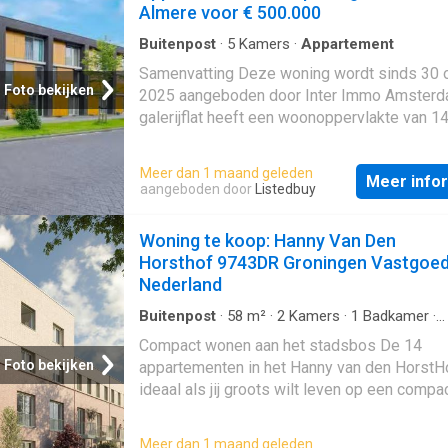
Almere voor € 500.000
Buitenpost
·
5
Kamers
·
Appartement
Samenvatting Deze woning wordt sinds 30 
Foto bekijken
2025 aangeboden door Inter Immo Amsterd
galerijflat heeft een woonoppervlakte van 1
beschikt over 5 kamers, waarvan 4 slaapka
woning is gebouwd In 2007 en ligt in de buu
Meer dan 1 maand geleden
Meer info
Noorderplassen W.-Zuid in Almere. Beschrij
aangeboden door
Listedbuy
Woning te koop: Hanny Van Den
Horsthof 9743DR Groningen Vastgoe
Nederland
Buitenpost
·
58
m²
·
2
Kamers
·
1
Badkamer
·
Appartement
·
IUitgeruste keuken
·
Verwarmin
Compact wonen aan het stadsbos De 14
Terras
Foto bekijken
appartementen in het Hanny van den HorstHo
ideaal als jij groots wilt leven op een compa
woonplek. De appartementen hebben een li
woonkamer met open keuken, één slaapkam
Meer dan 1 maand geleden