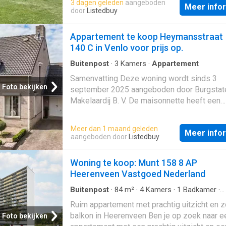
3 dagen geleden
aangeboden
Meer info
Winkelcentrum in Venlo; De woning beschikt
door
Listedbuy
andere over de volgende voorzieningen: Kab
Douche, Bergruimte, Toilet. Beschrijving
Appartement te koop Heymansstraat
140 C in Venlo voor prijs op.
Buitenpost
·
3
Kamers
·
Appartement
Samenvatting Deze woning wordt sinds 3
Foto bekijken
september 2025 aangeboden door Burgstat
Makelaardij B. V. De maisonnette heeft een
woonoppervlakte van 105 m² en beschikt ov
kamers, waarvan 2 slaapkamers; De woning
Meer dan 1 maand geleden
Meer info
In 2026 opgeleverd en ligt in de buurt Kern
aangeboden door
Listedbuy
in Venlo. Beschrijving
Woning te koop: Munt 158 8 AP
Heerenveen Vastgoed Nederland
Buitenpost
·
84
m²
·
4
Kamers
·
1
Badkamer
·
Appartement
·
Opslagruimte
·
Balkon
Ruim appartement met prachtig uitzicht en 
balkon in Heerenveen Ben je op zoek naar e
Foto bekijken