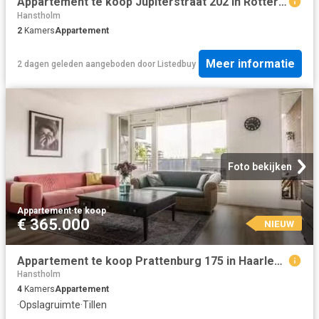
Appartement te koop Jupiterstraat 202 in Rotterdam voor € 390.
Hanstholm
2
Kamers
Appartement
Meer informatie
2 dagen geleden
aangeboden door
Listedbuy
Foto bekijken
Appartement
·
te koop
€ 365.000
NIEUW
Appartement te koop Prattenburg 175 in Haarlem voor € 365.000
Hanstholm
4
Kamers
Appartement
·
Opslagruimte
·
Tillen