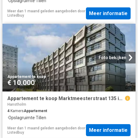
·
Opslagruimte
·
Tillen
Meer dan 1 maand geleden
aangeboden door
Meer informatie
Listedbuy
Foto bekijken
Appartement
·
te koop
€ 10.000
Appartement te koop Marktmeesterstraat 135 in Almere voor € 38.
Hanstholm
4
Kamers
Appartement
·
Opslagruimte
·
Tillen
Meer dan 1 maand geleden
aangeboden door
Meer informatie
Listedbuy