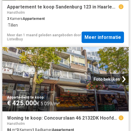
Appartement te koop Sandenburg 123 in Haarlem voor € 325.000
Hanstholm
3
Kamers
Appartement
·
Tillen
Meer dan 1 maand geleden
aangeboden door
Meer informatie
Listedbuy
Foto bekijken
Appartement
·
te koop
€ 425.000
€ 5.059/m²
Woning te koop: Concourslaan 46 2132DK Hoofddorp Vastgoed Nederland
Hanstholm
84
m²
3
Kamers
1
Badkamer
Appartement