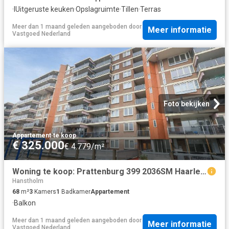
·
IUitgeruste keuken
·
Opslagruimte
·
Tillen
·
Terras
Meer dan 1 maand geleden
aangeboden door
Meer informatie
Vastgoed Nederland
Foto bekijken
Appartement
·
te koop
€ 325.000
€ 4.779/m²
Woning te koop: Prattenburg 399 2036SM Haarlem Vastgoed Nederland
Hanstholm
68
m²
3
Kamers
1
Badkamer
Appartement
·
Balkon
Meer dan 1 maand geleden
aangeboden door
Meer informatie
Vastgoed Nederland