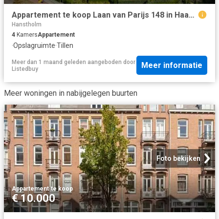
Appartement te koop Laan van Parijs 148 in Haarlem voor € 425.
Hanstholm
4
Kamers
Appartement
·
Opslagruimte
·
Tillen
Meer dan 1 maand geleden
aangeboden door
Meer informatie
Listedbuy
Meer woningen in nabijgelegen buurten
Foto bekijken
Appartement
·
te koop
€ 10.000