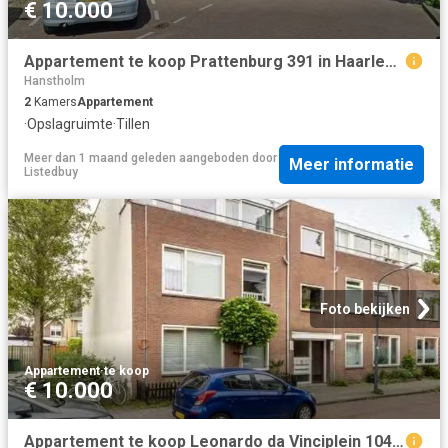
€ 10.000
Appartement te koop Prattenburg 391 in Haarlem voor € 325.000
Hanstholm
2
Kamers
Appartement
·
Opslagruimte
·
Tillen
Meer dan 1 maand geleden
aangeboden door
Meer informatie
Listedbuy
Foto bekijken
Appartement
·
te koop
€ 10.000
Appartement te koop Leonardo da Vinciplein 104 in Haarlem voor.