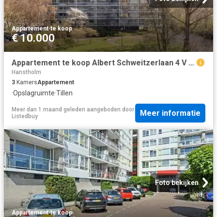
Appartement
·
te koop
€ 10.000
Appartement te koop Albert Schweitzerlaan 4 V in Haarlem voor.
Hanstholm
3
Kamers
Appartement
·
Opslagruimte
·
Tillen
Meer dan 1 maand geleden
aangeboden door
Meer informatie
Listedbuy
Foto bekijken
Appartement
·
te koop