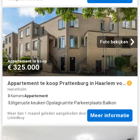
Foto bekijken
Appartement
·
te koop
€ 325.000
Appartement te koop Prattenburg in Haarlem voor € 325.000
Hanstholm
3
Kamers
Appartement
·
IUitgeruste keuken
·
Opslagruimte
·
Parkeerplaats
·
Balkon
Meer dan 1 maand geleden
aangeboden door
Meer informatie
Listedbuy