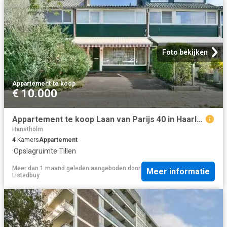
Foto bekijken
Appartement
·
te koop
€ 10.000
Appartement te koop Laan van Parijs 40 in Haarlem voor € 425.000
Hanstholm
4
Kamers
Appartement
·
Opslagruimte
·
Tillen
Meer dan 1 maand geleden
aangeboden door
Meer informatie
Listedbuy