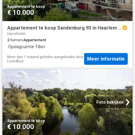
Appartement
·
te koop
€ 10.000
Appartement te koop Sandenburg 93 in Haarlem voor € 300.000
Hanstholm
2
Kamers
Appartement
·
Opslagruimte
·
Tillen
Meer dan 1 maand geleden
aangeboden door
Meer informatie
Listedbuy
Foto bekijken
Appartement
·
te koop
€ 10.000