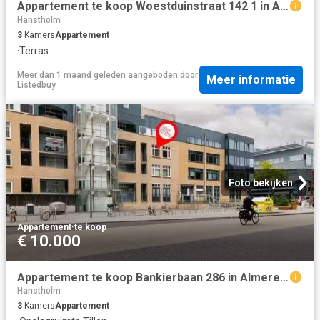
Appartement te koop Woestduinstraat 142 1 in Amsterdam voor €.
Hanstholm
3
Kamers
Appartement
·
Terras
Meer dan 1 maand geleden
aangeboden door
Meer informatie
Listedbuy
Foto bekijken
Appartement
·
te koop
€ 10.000
Appartement te koop Bankierbaan 286 in Almere voor € 295.000
Hanstholm
3
Kamers
Appartement