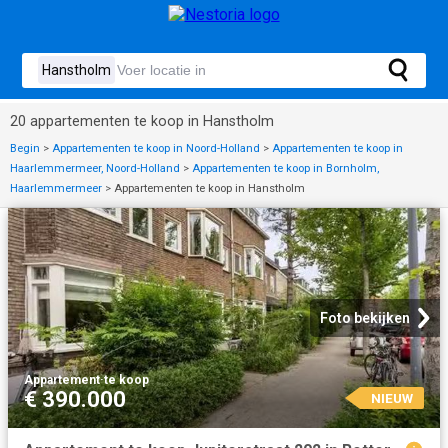
20 appartementen te koop in Hanstholm
Begin
>
Appartementen te koop in Noord-Holland
>
Appartementen te koop in
Haarlemmermeer, Noord-Holland
>
Appartementen te koop in Bornholm,
Haarlemmermeer
>
Appartementen te koop in Hanstholm
Foto bekijken
Appartement
·
te koop
€ 390.000
NIEUW