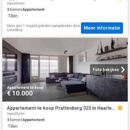
Hanstholm
3
Kamers
Appartement
·
Tillen
Meer dan 1 maand geleden
aangeboden door
Meer informatie
Listedbuy
Foto bekijken
Appartement
·
te koop
€ 10.000
Appartement te koop Prattenburg 323 in Haarlem voor € 325.000
Hanstholm
3
Kamers
Appartement
·
Tillen