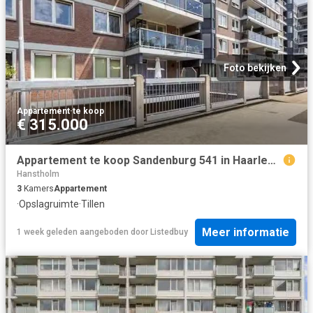
Foto bekijken
Appartement
·
te koop
€ 315.000
Appartement te koop Sandenburg 541 in Haarlem voor € 315.000
Hanstholm
3
Kamers
Appartement
·
Opslagruimte
·
Tillen
Meer informatie
1 week geleden
aangeboden door
Listedbuy