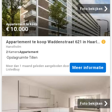
Foto bekijken
Appartement
·
te koop
€ 10.000
Appartement te koop Waddenstraat 621 in Haarlem voor € 285.000
Hanstholm
2
Kamers
Appartement
·
Opslagruimte
·
Tillen
Meer dan 1 maand geleden
aangeboden door
Meer informatie
Listedbuy
Foto bekijken