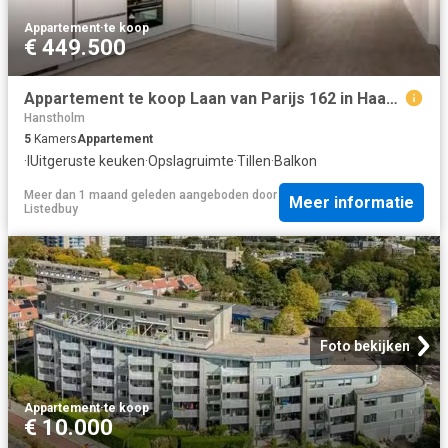
Appartement
·
te koop
€ 449.500
Appartement te koop Laan van Parijs 162 in Haarlem voor € 449.
Hanstholm
5
Kamers
Appartement
·
IUitgeruste keuken
·
Opslagruimte
·
Tillen
·
Balkon
Meer dan 1 maand geleden
aangeboden door
Meer informatie
Listedbuy
Foto bekijken
Appartement
·
te koop
€ 10.000