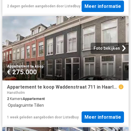
Meer informatie
2 dagen geleden
aangeboden door
Listedbuy
Foto bekijken
Appartement
·
te koop
€ 275.000
Appartement te koop Waddenstraat 711 in Haarlem voor € 275.000
Hanstholm
2
Kamers
Appartement
·
Opslagruimte
·
Tillen
Meer informatie
1 week geleden
aangeboden door
Listedbuy