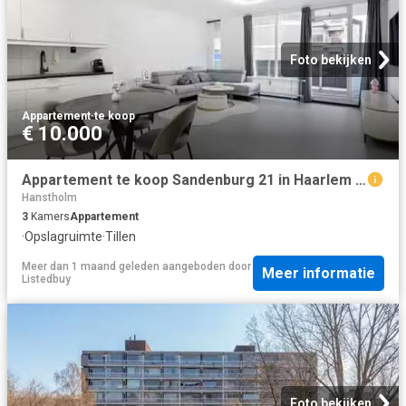
Foto bekijken
Appartement
·
te koop
€ 10.000
Appartement te koop Sandenburg 21 in Haarlem voor € 315.000
Hanstholm
3
Kamers
Appartement
·
Opslagruimte
·
Tillen
Meer dan 1 maand geleden
aangeboden door
Meer informatie
Listedbuy
Foto bekijken