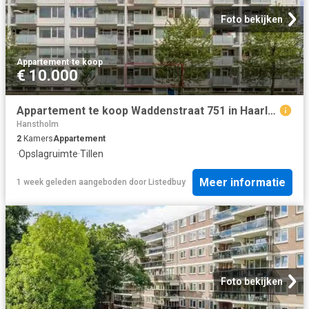
Foto bekijken
Appartement
·
te koop
€ 10.000
Appartement te koop Waddenstraat 751 in Haarlem voor € 275.000
Hanstholm
2
Kamers
Appartement
·
Opslagruimte
·
Tillen
Meer informatie
1 week geleden
aangeboden door
Listedbuy
Foto bekijken