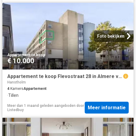
Foto bekijken
Appartement
·
te koop
€ 10.000
Appartement te koop Flevostraat 28 in Almere voor € 298.000
Hanstholm
4
Kamers
Appartement
·
Tillen
Meer dan 1 maand geleden
aangeboden door
Meer informatie
Listedbuy