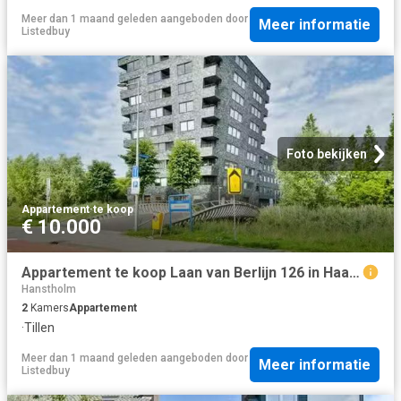
Meer dan 1 maand geleden
aangeboden door
Meer informatie
Listedbuy
Foto bekijken
Appartement
·
te koop
€ 10.000
Appartement te koop Laan van Berlijn 126 in Haarlem voor € 250.
Hanstholm
2
Kamers
Appartement
·
Tillen
Meer dan 1 maand geleden
aangeboden door
Meer informatie
Listedbuy