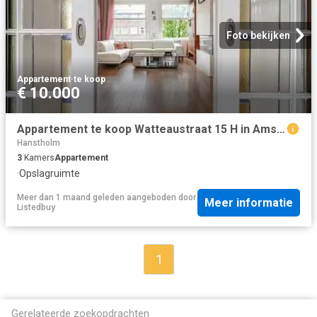
Foto bekijken
Appartement
·
te koop
€ 10.000
Appartement te koop Watteaustraat 15 H in Amsterdam voor € 725.
Hanstholm
3
Kamers
Appartement
·
Opslagruimte
Meer dan 1 maand geleden
aangeboden door
Meer informatie
Listedbuy
1
Gerelateerde zoekopdrachten