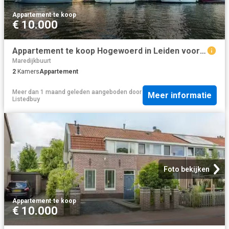
Appartement
·
te koop
€ 10.000
Appartement te koop Hogewoerd in Leiden voor € 365.000
Maredijkbuurt
2
Kamers
Appartement
Meer dan 1 maand geleden
aangeboden door
Meer informatie
Listedbuy
Foto bekijken
Appartement
·
te koop
€ 10.000