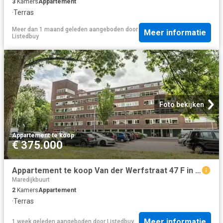
3
Kamers
Appartement
·
Terras
Meer dan 1 maand geleden
aangeboden door
Meer informatie
Listedbuy
Foto bekijken
Appartement
·
te koop
€ 375.000
Appartement te koop Van der Werfstraat 47 F in Leiden voor € 3.
Maredijkbuurt
2
Kamers
Appartement
·
Terras
Meer informatie
1 week geleden
aangeboden door
Listedbuy