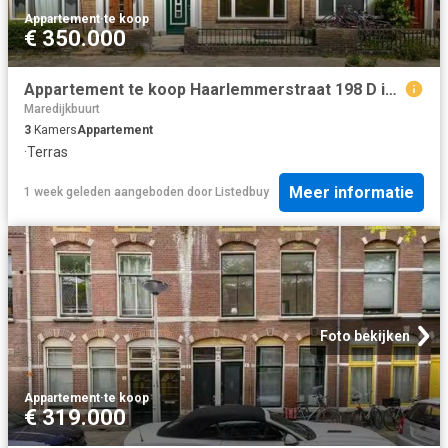
Appartement
·
te koop
€ 350.000
Appartement te koop Haarlemmerstraat 198 D in Leiden voor € 35.
Maredijkbuurt
3
Kamers
Appartement
·
Terras
Meer informatie
1 week geleden
aangeboden door
Listedbuy
Foto bekijken
Appartement
·
te koop
€ 319.000