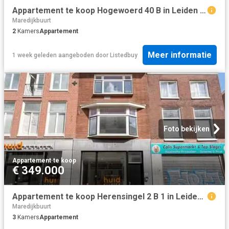
Appartement te koop Hogewoerd 40 B in Leiden voor € 319.000
Maredijkbuurt
2
Kamers
Appartement
Meer informatie
1 week geleden
aangeboden door
Listedbuy
Foto bekijken
Appartement
·
te koop
€ 349.000
Appartement te koop Herensingel 2 B 1 in Leiden voor € 349.000
Maredijkbuurt
3
Kamers
Appartement