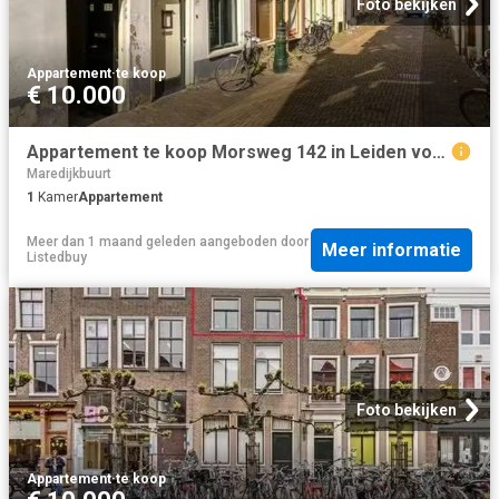
Foto bekijken
Appartement
·
te koop
€ 10.000
Appartement te koop Morsweg 142 in Leiden voor € 305.000
Maredijkbuurt
1
Kamer
Appartement
Meer dan 1 maand geleden
aangeboden door
Meer informatie
Listedbuy
Foto bekijken
Appartement
·
te koop