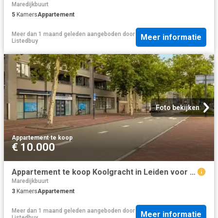
Maredijkbuurt
5
Kamers
Appartement
Meer dan 1 maand geleden
aangeboden door
Meer informatie
Listedbuy
Foto bekijken
Appartement
·
te koop
€ 10.000
Appartement te koop Koolgracht in Leiden voor € 425.000
Maredijkbuurt
3
Kamers
Appartement
Meer dan 1 maand geleden
aangeboden door
Meer informatie
Listedbuy