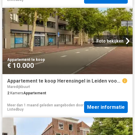
Foto bekijken
Appartement
·
te koop
€ 10.000
Appartement te koop Herensingel in Leiden voor € 475.000
Maredijkbuurt
2
Kamers
Appartement
Meer dan 1 maand geleden
aangeboden door
Meer informatie
Listedbuy