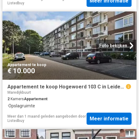
Meer informatie
Listedbuy
Foto bekijken
Appartement
·
te koop
€ 10.000
Appartement te koop Hogewoerd 103 C in Leiden voor € 325.000
Maredijkbuurt
2
Kamers
Appartement
·
Opslagruimte
Meer dan 1 maand geleden
aangeboden door
Meer informatie
Listedbuy