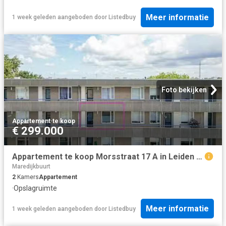
Meer informatie
1 week geleden
aangeboden door
Listedbuy
Foto bekijken
Appartement
·
te koop
€ 299.000
Appartement te koop Morsstraat 17 A in Leiden voor € 299.000
Maredijkbuurt
2
Kamers
Appartement
·
Opslagruimte
Meer informatie
1 week geleden
aangeboden door
Listedbuy