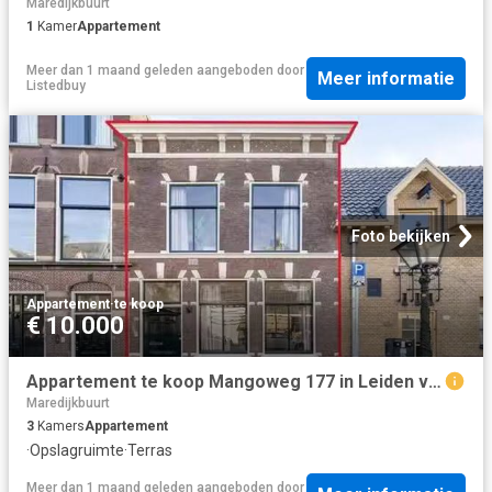
Maredijkbuurt
1
Kamer
Appartement
Meer dan 1 maand geleden
aangeboden door
Meer informatie
Listedbuy
Foto bekijken
Appartement
·
te koop
€ 10.000
Appartement te koop Mangoweg 177 in Leiden voor € 530.000
Maredijkbuurt
3
Kamers
Appartement
·
Opslagruimte
·
Terras
Meer dan 1 maand geleden
aangeboden door