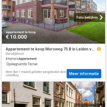
Foto bekijken
Appartement
·
te koop
€ 10.000
Appartement te koop Morsweg 75 B in Leiden voor € 425.000
Maredijkbuurt
3
Kamers
Appartement
·
Opslagruimte
·
Terras
Meer dan 1 maand geleden
aangeboden door
Meer informatie
Listedbuy