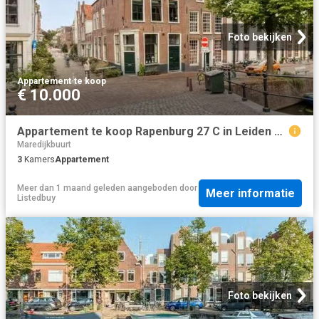
Foto bekijken
Appartement
·
te koop
€ 10.000
Appartement te koop Rapenburg 27 C in Leiden voor € 595.000
Maredijkbuurt
3
Kamers
Appartement
Meer dan 1 maand geleden
aangeboden door
Meer informatie
Listedbuy
Foto bekijken