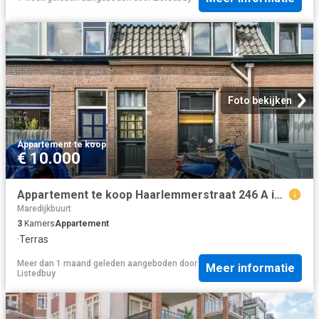
Foto bekijken
Appartement
·
te koop
€ 10.000
Appartement te koop Haarlemmerstraat 246 A in Leiden voor € 39.
Maredijkbuurt
3
Kamers
Appartement
·
Terras
Meer dan 1 maand geleden
aangeboden door
Meer informatie
Listedbuy