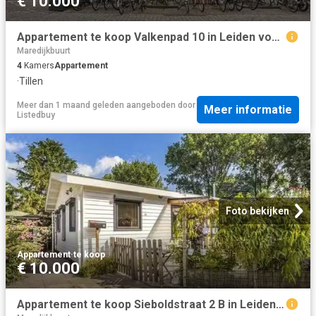
€ 10.000
Appartement te koop Valkenpad 10 in Leiden voor € 375.000
Maredijkbuurt
4
Kamers
Appartement
·
Tillen
Meer dan 1 maand geleden
aangeboden door
Meer informatie
Listedbuy
Foto bekijken
Appartement
·
te koop
€ 10.000
Appartement te koop Sieboldstraat 2 B in Leiden voor € 225.000