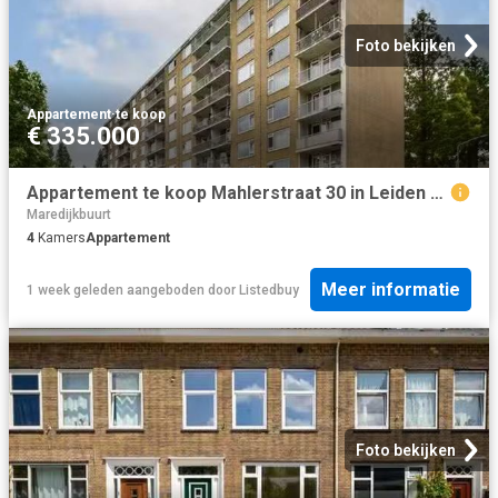
Foto bekijken
Appartement
·
te koop
€ 335.000
Appartement te koop Mahlerstraat 30 in Leiden voor € 335.000
Maredijkbuurt
4
Kamers
Appartement
Meer informatie
1 week geleden
aangeboden door
Listedbuy
Foto bekijken