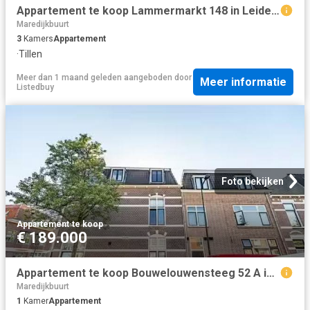
Appartement te koop Lammermarkt 148 in Leiden voor € 455.000
Maredijkbuurt
3
Kamers
Appartement
·
Tillen
Meer dan 1 maand geleden
aangeboden door
Meer informatie
Listedbuy
Foto bekijken
Appartement
·
te koop
€ 189.000
Appartement te koop Bouwelouwensteeg 52 A in Leiden voor € 189.
Maredijkbuurt
1
Kamer
Appartement