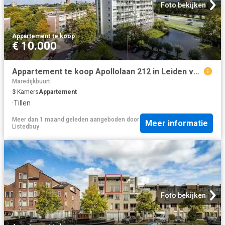
Foto bekijken
Appartement
·
te koop
€ 10.000
Appartement te koop Apollolaan 212 in Leiden voor € 375.000
Maredijkbuurt
3
Kamers
Appartement
·
Tillen
Meer dan 1 maand geleden
aangeboden door
Meer informatie
Listedbuy
Foto bekijken