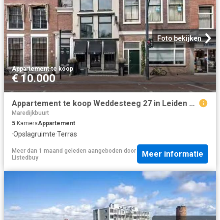
Foto bekijken
Appartement
·
te koop
€ 10.000
Appartement te koop Weddesteeg 27 in Leiden voor € 650.000
Maredijkbuurt
5
Kamers
Appartement
·
Opslagruimte
·
Terras
Meer dan 1 maand geleden
aangeboden door
Meer informatie
Listedbuy