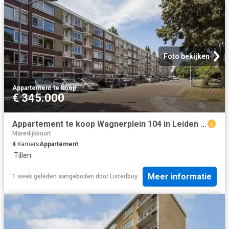
Foto bekijken
Appartement
·
te koop
€ 345.000
Appartement te koop Wagnerplein 104 in Leiden voor € 345.000
Maredijkbuurt
4
Kamers
Appartement
·
Tillen
Meer informatie
1 week geleden
aangeboden door
Listedbuy