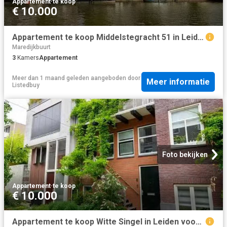
Appartement
·
te koop
€ 10.000
Appartement te koop Middelstegracht 51 in Leiden voor € 400.000
Maredijkbuurt
3
Kamers
Appartement
Meer dan 1 maand geleden
aangeboden door
Meer informatie
Listedbuy
Foto bekijken
Appartement
·
te koop
€ 10.000
Appartement te koop Witte Singel in Leiden voor € 998.000