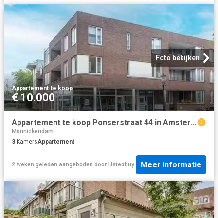
Foto bekijken
Appartement
·
te koop
€ 10.000
Appartement te koop Ponserstraat 44 in Amsterdam voor € 475.000
Monnickendam
3
Kamers
Appartement
Meer informatie
2 weken geleden
aangeboden door
Listedbuy