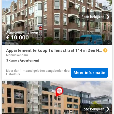
Foto bekijken
Appartement
·
te koop
€ 10.000
Appartement te koop Tollensstraat 114 in Den Haag voor € 290.000
Monnickendam
3
Kamers
Appartement
Meer dan 1 maand geleden
aangeboden door
Meer informatie
Listedbuy
Foto bekijken