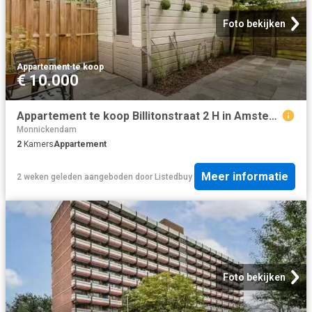
Foto bekijken
Appartement
·
te koop
€ 10.000
Appartement te koop Billitonstraat 2 H in Amsterdam voor € 415.
Monnickendam
2
Kamers
Appartement
Meer informatie
2 weken geleden
aangeboden door
Listedbuy
Foto bekijken