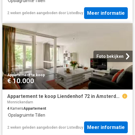
·
Opslagruimte
·
Tillen
Meer informatie
2 weken geleden
aangeboden door
Listedbuy
Foto bekijken
Appartement
·
te koop
€ 10.000
Appartement te koop Liendenhof 72 in Amsterdam voor € 375.000
Monnickendam
4
Kamers
Appartement
·
Opslagruimte
·
Tillen
Meer informatie
2 weken geleden
aangeboden door
Listedbuy