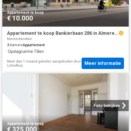
Appartement
·
te koop
€ 10.000
Appartement te koop Bankierbaan 286 in Almere voor € 295.000
Monnickendam
3
Kamers
Appartement
·
Opslagruimte
·
Tillen
Meer dan 1 maand geleden
aangeboden door
Meer informatie
Listedbuy
Foto bekijken
Appartement
·
te koop
€ 325.000