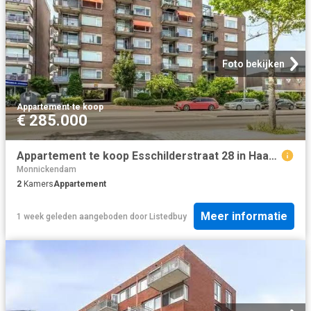
Foto bekijken
Appartement
·
te koop
€ 285.000
Appartement te koop Esschilderstraat 28 in Haarlem voor € 285.
Monnickendam
2
Kamers
Appartement
Meer informatie
1 week geleden
aangeboden door
Listedbuy