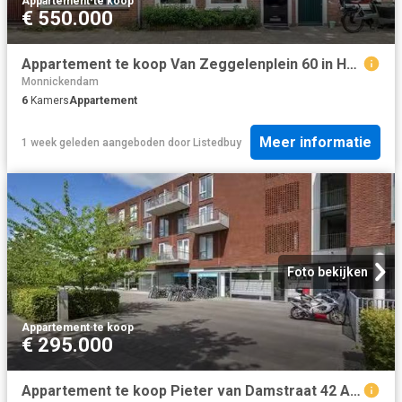
Appartement
·
te koop
€ 550.000
Appartement te koop Van Zeggelenplein 60 in Haarlem voor € 550.
Monnickendam
6
Kamers
Appartement
Meer informatie
1 week geleden
aangeboden door
Listedbuy
Foto bekijken
Appartement
·
te koop
€ 295.000
Appartement te koop Pieter van Damstraat 42 A in Almere voor €.