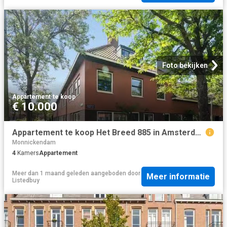
Foto bekijken
Appartement
·
te koop
€ 10.000
Appartement te koop Het Breed 885 in Amsterdam voor € 415.000
Monnickendam
4
Kamers
Appartement
Meer dan 1 maand geleden
aangeboden door
Meer informatie
Listedbuy