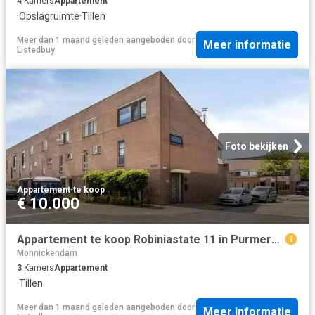
4
Kamers
Appartement
·
Opslagruimte
·
Tillen
Meer dan 1 maand geleden
aangeboden door
Meer informatie
Listedbuy
Foto bekijken
Appartement
·
te koop
€ 10.000
Appartement te koop Robiniastate 11 in Purmerend voor € 545.000
Monnickendam
3
Kamers
Appartement
·
Tillen
Meer dan 1 maand geleden
aangeboden door
Meer informatie