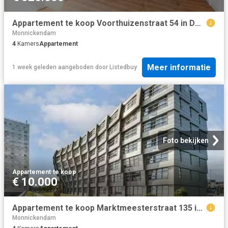
Appartement te koop Voorthuizenstraat 54 in Den Haag voor € 32.
Monnickendam
4
Kamers
Appartement
Meer informatie
1 week geleden
aangeboden door
Listedbuy
Foto bekijken
Appartement
·
te koop
€ 10.000
Appartement te koop Marktmeesterstraat 135 in Almere voor € 38.
Monnickendam