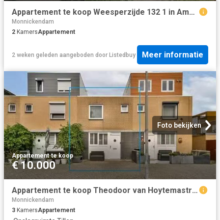
Appartement te koop Weesperzijde 132 1 in Amsterdam voor € 600.
Monnickendam
2
Kamers
Appartement
Meer informatie
2 weken geleden
aangeboden door
Listedbuy
Foto bekijken
Appartement
·
te koop
€ 10.000
Appartement te koop Theodoor van Hoytemastraat 52 in Amsterdam.
Monnickendam
3
Kamers
Appartement