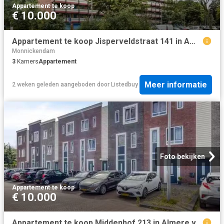
Appartement
·
te koop
€ 10.000
Appartement te koop Jisperveldstraat 141 in Amsterdam voor € 4.
Monnickendam
3
Kamers
Appartement
Meer informatie
2 weken geleden
aangeboden door
Listedbuy
Foto bekijken
Appartement
·
te koop
€ 10.000
Appartement te koop Middenhof 213 in Almere voor € 275.000