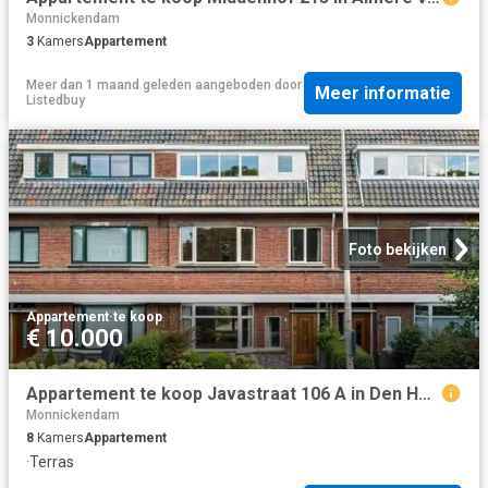
Monnickendam
3
Kamers
Appartement
Meer dan 1 maand geleden
aangeboden door
Meer informatie
Listedbuy
Foto bekijken
Appartement
·
te koop
€ 10.000
Appartement te koop Javastraat 106 A in Den Haag voor € 1.225.
Monnickendam
8
Kamers
Appartement
·
Terras