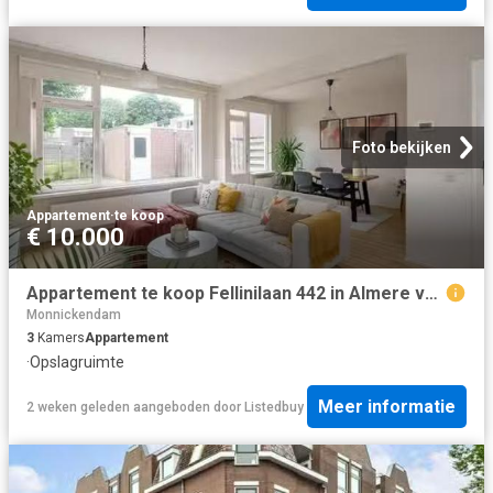
Foto bekijken
Appartement
·
te koop
€ 10.000
Appartement te koop Fellinilaan 442 in Almere voor € 415.000
Monnickendam
3
Kamers
Appartement
·
Opslagruimte
Meer informatie
2 weken geleden
aangeboden door
Listedbuy