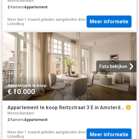
Monnickendam
2
Kamers
Appartement
Meer dan 1 maand geleden
aangeboden door
Meer informatie
Listedbuy
Foto bekijken
Appartement
·
te koop
€ 10.000
Appartement te koop Reitzstraat 3 E in Amsterdam voor € 585.000
Monnickendam
2
Kamers
Appartement
Meer dan 1 maand geleden
aangeboden door
Meer informatie
Listedbuy