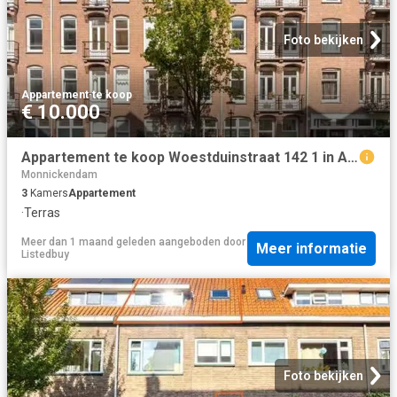
Foto bekijken
Appartement
·
te koop
€ 10.000
Appartement te koop Woestduinstraat 142 1 in Amsterdam voor €.
Monnickendam
3
Kamers
Appartement
·
Terras
Meer dan 1 maand geleden
aangeboden door
Meer informatie
Listedbuy
Foto bekijken