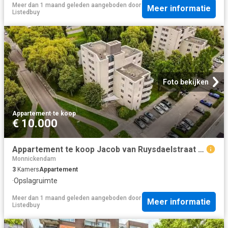
Meer dan 1 maand geleden
aangeboden door
Meer informatie
Listedbuy
Foto bekijken
Appartement
·
te koop
€ 10.000
Appartement te koop Jacob van Ruysdaelstraat 134 in Almere voo.
Monnickendam
3
Kamers
Appartement
·
Opslagruimte
Meer dan 1 maand geleden
aangeboden door
Meer informatie
Listedbuy