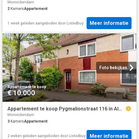
Monnickendam
2
Kamers
Appartement
Meer informatie
1 week geleden
aangeboden door
Listedbuy
Foto bekijken
Appartement
·
te koop
€ 10.000
Appartement te koop Pygmalionstraat 116 in Almere voor € 355.000
Monnickendam
3
Kamers
Appartement
Meer informatie
2 weken geleden
aangeboden door
Listedbuy