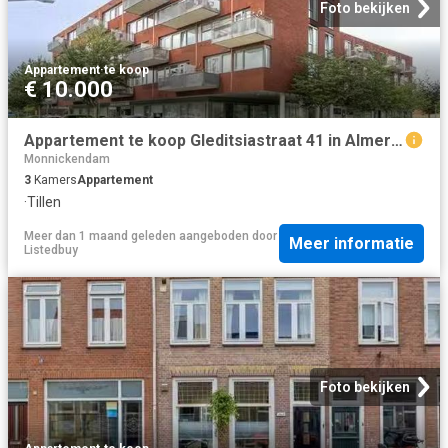
Foto bekijken
Appartement
·
te koop
€ 10.000
Appartement te koop Gleditsiastraat 41 in Almere voor € 325.000
Monnickendam
3
Kamers
Appartement
·
Tillen
Meer dan 1 maand geleden
aangeboden door
Meer informatie
Listedbuy
Foto bekijken