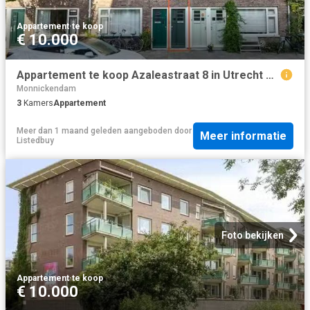
Appartement
·
te koop
€ 10.000
Appartement te koop Azaleastraat 8 in Utrecht voor € 375.000
Monnickendam
3
Kamers
Appartement
Meer dan 1 maand geleden
aangeboden door
Meer informatie
Listedbuy
Foto bekijken
Appartement
·
te koop
€ 10.000