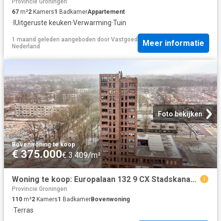
Provincie Groningen
67
m²
2
Kamers
1
Badkamer
Appartement
·
IUitgeruste keuken
·
Verwarming
·
Tuin
1 maand geleden
aangeboden door
Vastgoed
Meer informatie
Nederland
Foto bekijken
Bovenwoning
·
te koop
€ 375.000
€ 3.409/m²
Woning te koop: Europalaan 132 9 CX Stadskanaal Vastgoed Nederland
Provincie Groningen
110
m²
2
Kamers
1
Badkamer
Bovenwoning
·
Terras