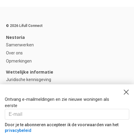
© 2026 Lifull Connect
Nestoria
Samenwerken
Over ons
Opmerkingen
Wettelijke informatie
Juridische kennisgeving
Privacybeleid
Cookie-beleid
Ontvang e-mailmeldingen en zie nieuwe woningen als
Cookie instellingen
eerste
Help
Vragen
Door je te abonneren accepteer ik de voorwaarden van het
privacybeleid
Onze partners