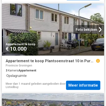
Foto bekijken
Appartement
·
te koop
€ 10.000
Appartement te koop Plantsoenstraat 10 in Purmerend voor € 395.
Provincie Groningen
3
Kamers
Appartement
·
Opslagruimte
Meer dan 1 maand geleden
aangeboden door
Meer informatie
Listedbuy