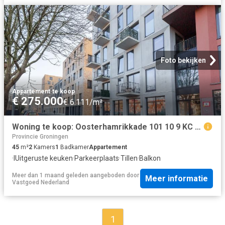
Foto bekijken
Appartement
·
te koop
€ 275.000
€ 6.111/m²
Woning te koop: Oosterhamrikkade 101 10 9 KC Groningen Vastgoed Nederland
Provincie Groningen
45
m²
2
Kamers
1
Badkamer
Appartement
·
IUitgeruste keuken
·
Parkeerplaats
·
Tillen
·
Balkon
Meer dan 1 maand geleden
aangeboden door
Meer informatie
Vastgoed Nederland
1