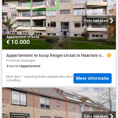
Foto bekijken
Appartement
·
te koop
€ 10.000
Appartement te koop Reigerstraat in Haarlem voor € 450.000
Provincie Groningen
3
Kamers
Appartement
Meer dan 1 maand geleden
aangeboden door
Meer informatie
Listedbuy
Foto bekijken