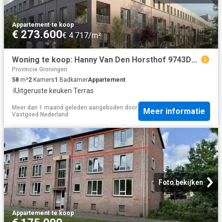
Appartement
·
te koop
€ 273.600
€ 4.717/m²
Woning te koop: Hanny Van Den Horsthof 9743DR Groningen Vastgoed Nederland
Provincie Groningen
58
m²
2
Kamers
1
Badkamer
Appartement
·
IUitgeruste keuken
·
Terras
Meer dan 1 maand geleden
aangeboden door
Meer informatie
Vastgoed Nederland
Foto bekijken
Appartement
·
te koop