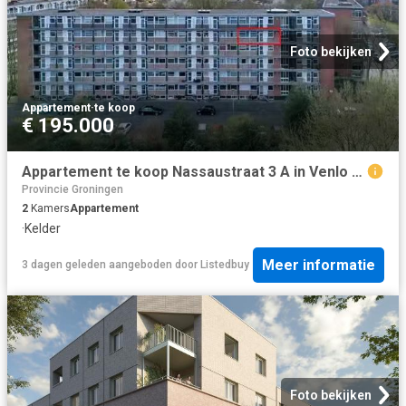
Foto bekijken
Appartement
·
te koop
€ 195.000
Appartement te koop Nassaustraat 3 A in Venlo voor € 195.000
Provincie Groningen
2
Kamers
Appartement
·
Kelder
Meer informatie
3 dagen geleden
aangeboden door
Listedbuy
Foto bekijken