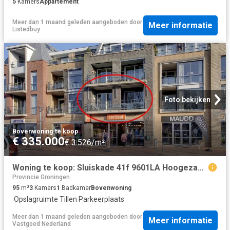
5
Kamers
Appartement
Meer dan 1 maand geleden
aangeboden door
Meer informatie
Listedbuy
Foto bekijken
Bovenwoning
·
te koop
€ 335.000
€ 3.526/m²
Woning te koop: Sluiskade 41f 9601LA Hoogezand Vastgoed Nederland
Provincie Groningen
95
m²
3
Kamers
1
Badkamer
Bovenwoning
·
Opslagruimte
·
Tillen
·
Parkeerplaats
Meer dan 1 maand geleden
aangeboden door
Meer informatie
Vastgoed Nederland