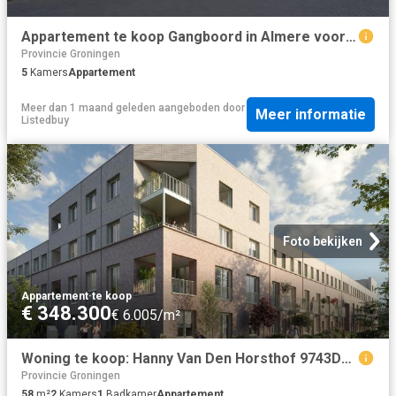
Appartement te koop Gangboord in Almere voor € 500.000
Provincie Groningen
5
Kamers
Appartement
Meer dan 1 maand geleden
aangeboden door
Meer informatie
Listedbuy
Foto bekijken
Appartement
·
te koop
€ 348.300
€ 6.005/m²
Woning te koop: Hanny Van Den Horsthof 9743DR Groningen Vastgoed Nederland
Provincie Groningen
58
m²
2
Kamers
1
Badkamer
Appartement