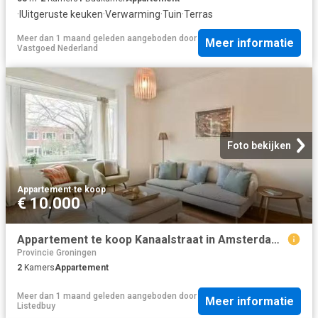
·
IUitgeruste keuken
·
Verwarming
·
Tuin
·
Terras
Meer dan 1 maand geleden
aangeboden door
Meer informatie
Vastgoed Nederland
Foto bekijken
Appartement
·
te koop
€ 10.000
Appartement te koop Kanaalstraat in Amsterdam voor € 475.000
Provincie Groningen
2
Kamers
Appartement
Meer dan 1 maand geleden
aangeboden door
Meer informatie
Listedbuy