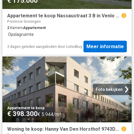
€ 175.000
Appartement te koop Nassaustraat 3 B in Venlo voor € 175.000
Provincie Groningen
2
Kamers
Appartement
·
Opslagruimte
Meer informatie
3 dagen geleden
aangeboden door
Listedbuy
Foto bekijken
Appartement
·
te koop
€ 398.300
€ 5.944/m²
Woning te koop: Hanny Van Den Horsthof 9743DR Groningen Vastgoed Nederland