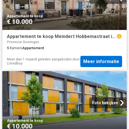
Appartement
·
te koop
€ 10.000
Appartement te koop Meindert Hobbemastraat in Almere voor € 43.
Provincie Groningen
5
Kamers
Appartement
Meer dan 1 maand geleden
aangeboden door
Meer informatie
Listedbuy
Foto bekijken
Appartement
·
te koop
€ 10.000