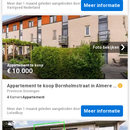
Meer dan 1 maand geleden
aangeboden door
Meer informatie
Vastgoed Nederland
Foto bekijken
Appartement
·
te koop
€ 10.000
Appartement te koop Bornholmstraat in Almere voor € 410.000
Provincie Groningen
4
Kamers
Appartement
Meer dan 1 maand geleden
aangeboden door
Meer informatie
Listedbuy