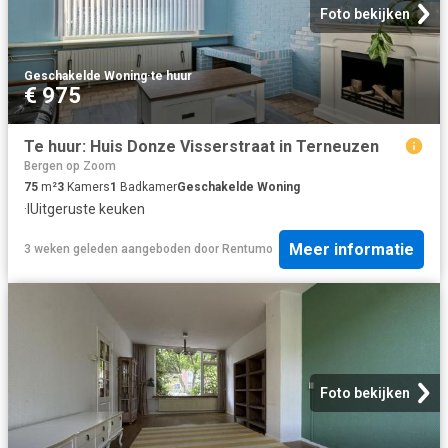
Foto bekijken
Geschakelde Woning
·
te huur
€ 975
Te huur: Huis Donze Visserstraat in Terneuzen
Bergen op Zoom
75
m²
3
Kamers
1
Badkamer
Geschakelde Woning
·
IUitgeruste keuken
Meer informatie
3 weken geleden
aangeboden door
Rentumo
Foto bekijken