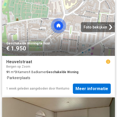
Foto bekijken
Geschakelde Woning
·
te huur
€ 1.950
Heuvelstraat
Bergen op Zoom
91
m²
3
Kamers
1
Badkamer
Geschakelde Woning
·
Parkeerplaats
Meer informatie
1 week geleden
aangeboden door
Rentumo