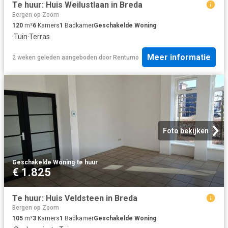
Te huur: Huis Weilustlaan in Breda
Bergen op Zoom
120
m²
6
Kamers
1
Badkamer
Geschakelde Woning
·
Tuin
·
Terras
Meer informatie
2 weken geleden
aangeboden door
Rentumo
Foto bekijken
Geschakelde Woning
·
te huur
€ 1.825
Te huur: Huis Veldsteen in Breda
Bergen op Zoom
105
m²
3
Kamers
1
Badkamer
Geschakelde Woning