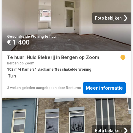
Foto bekijken
Geschakelde Woning
·
te huur
€ 1.400
Te huur: Huis Blekerij in Bergen op Zoom
Bergen op Zoom
102
m²
4
Kamers
1
Badkamer
Geschakelde Woning
·
Tuin
Meer informatie
3 weken geleden
aangeboden door
Rentumo
Foto bekijken