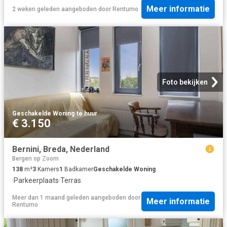
Meer informatie
2 weken geleden
aangeboden door
Rentumo
Foto bekijken
Geschakelde Woning
·
te huur
€ 3.150
Bernini, Breda, Nederland
Bergen op Zoom
138
m²
3
Kamers
1
Badkamer
Geschakelde Woning
·
Parkeerplaats
·
Terras
Meer dan 1 maand geleden
aangeboden door
Meer informatie
Rentumo