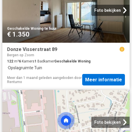
Foto bekijken
Geschakelde Woning
·
te huur
€ 1.350
Donze Visserstraat 89
Bergen op Zoom
122
m²
6
Kamers
1
Badkamer
Geschakelde Woning
·
Opslagruimte
·
Tuin
Meer dan 1 maand geleden
aangeboden door
Meer informatie
Rentumo
Foto bekijken