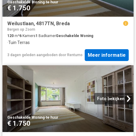
Geschakelde Woning
·
te huur
€ 1.750
Weilustlaan, 4817TN, Breda
Bergen op Zoom
120
m²
6
Kamers
1
Badkamer
Geschakelde Woning
·
Tuin
·
Terras
Meer informatie
3 dagen geleden
aangeboden door
Rentumo
Foto bekijken
Geschakelde Woning
·
te huur
€ 1.750