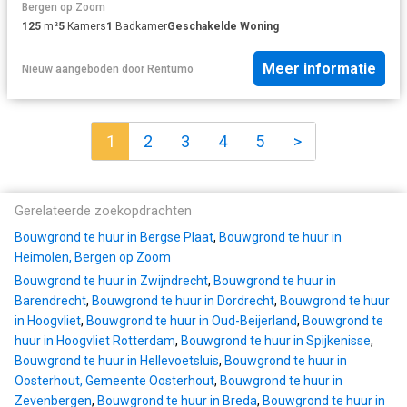
Bergen op Zoom
125
m²
5
Kamers
1
Badkamer
Geschakelde Woning
Meer informatie
Nieuw
aangeboden door
Rentumo
1
2
3
4
5
>
Gerelateerde zoekopdrachten
Bouwgrond te huur in Bergse Plaat
,
Bouwgrond te huur in
Heimolen, Bergen op Zoom
Bouwgrond te huur in Zwijndrecht
,
Bouwgrond te huur in
Barendrecht
,
Bouwgrond te huur in Dordrecht
,
Bouwgrond te huur
in Hoogvliet
,
Bouwgrond te huur in Oud-Beijerland
,
Bouwgrond te
huur in Hoogvliet Rotterdam
,
Bouwgrond te huur in Spijkenisse
,
Bouwgrond te huur in Hellevoetsluis
,
Bouwgrond te huur in
Oosterhout, Gemeente Oosterhout
,
Bouwgrond te huur in
Zevenbergen
,
Bouwgrond te huur in Breda
,
Bouwgrond te huur in