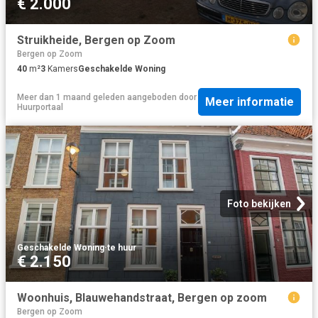
€ 2.000
Struikheide, Bergen op Zoom
Bergen op Zoom
40
m²
3
Kamers
Geschakelde Woning
Meer dan 1 maand geleden
aangeboden door
Meer informatie
Huurportaal
Foto bekijken
Geschakelde Woning
·
te huur
€ 2.150
Woonhuis, Blauwehandstraat, Bergen op zoom
Bergen op Zoom