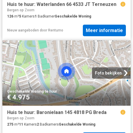
Huis te huur: Waterlanden 66 4533 JT Terneuzen
Bergen op Zoom
126
m²
5
Kamers
1
Badkamer
Geschakelde Woning
Meer informatie
Nieuw
aangeboden door
Rentumo
Foto bekijken
Geschakelde Woning
·
te huur
€ 4.975
Huis te huur: Baronielaan 145 4818 PG Breda
Bergen op Zoom
275
m²
11
Kamers
2
Badkamers
Geschakelde Woning