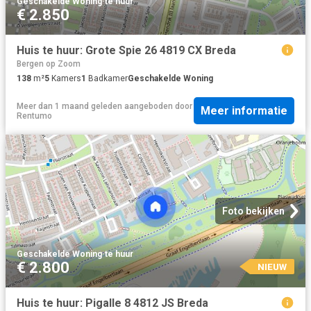
Geschakelde Woning
·
te huur
€ 2.850
Huis te huur: Grote Spie 26 4819 CX Breda
Bergen op Zoom
138
m²
5
Kamers
1
Badkamer
Geschakelde Woning
Meer dan 1 maand geleden
aangeboden door
Meer informatie
Rentumo
Foto bekijken
Geschakelde Woning
·
te huur
€ 2.800
NIEUW
Huis te huur: Pigalle 8 4812 JS Breda