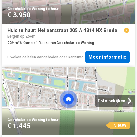
Geschakelde Woning
·
te huur
€ 3.950
Huis te huur: Heilaarstraat 205 A 4814 NX Breda
Bergen op Zoom
229
m²
6
Kamers
1
Badkamer
Geschakelde Woning
Meer informatie
0 weken geleden
aangeboden door
Rentumo
Foto bekijken
Geschakelde Woning
·
te huur
€ 1.445
NIEUW