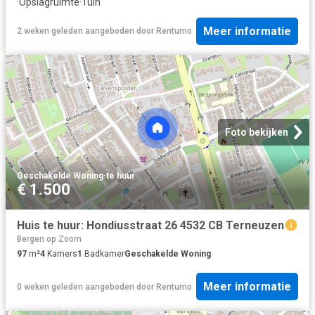
·
Opslagruimte
·
Tuin
Meer informatie
2 weken geleden
aangeboden door
Rentumo
Foto bekijken
Geschakelde Woning
·
te huur
€ 1.500
Huis te huur: Hondiusstraat 26 4532 CB Terneuzen
Bergen op Zoom
97
m²
4
Kamers
1
Badkamer
Geschakelde Woning
Meer informatie
0 weken geleden
aangeboden door
Rentumo