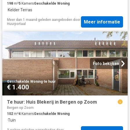
198
m²
5
Kamers
Geschakelde Woning
·
Kelder
·
Terras
Meer dan 1 maand geleden
aangeboden door
Meer informatie
Huurportaal
Foto bekijken
Geschakelde Woning
·
te huur
€ 1.400
Te huur: Huis Blekerij in Bergen op Zoom
Bergen op Zoom
102
m²
4
Kamers
Geschakelde Woning
·
Tuin
3 weken geleden
aangeboden door