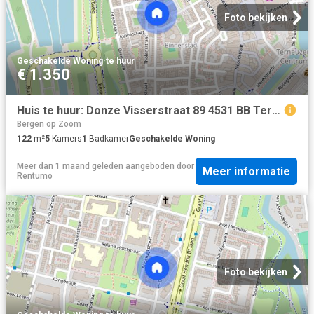
Foto bekijken
Geschakelde Woning
·
te huur
€ 1.350
Huis te huur: Donze Visserstraat 89 4531 BB Terneuzen
Bergen op Zoom
122
m²
5
Kamers
1
Badkamer
Geschakelde Woning
Meer dan 1 maand geleden
aangeboden door
Meer informatie
Rentumo
Foto bekijken