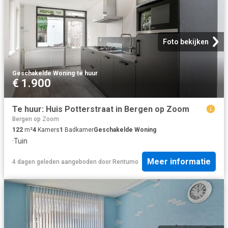
Foto bekijken
Geschakelde Woning
·
te huur
€ 1.900
Te huur: Huis Potterstraat in Bergen op Zoom
Bergen op Zoom
122
m²
4
Kamers
1
Badkamer
Geschakelde Woning
·
Tuin
Meer informatie
4 dagen geleden
aangeboden door
Rentumo