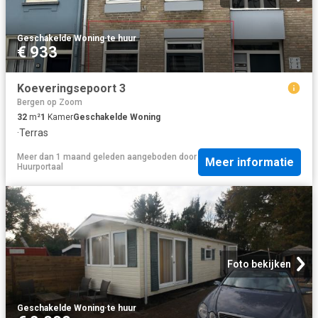
Geschakelde Woning
·
te huur
€ 933
Koeveringsepoort 3
Bergen op Zoom
32
m²
1
Kamer
Geschakelde Woning
·
Terras
Meer dan 1 maand geleden
aangeboden door
Meer informatie
Huurportaal
Foto bekijken
Geschakelde Woning
·
te huur