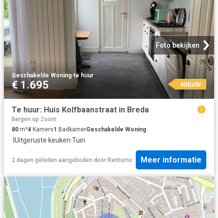
Foto bekijken
Geschakelde Woning
·
te huur
€ 1.695
NIEUW
Te huur: Huis Kolfbaanstraat in Breda
Bergen op Zoom
80
m²
4
Kamers
1
Badkamer
Geschakelde Woning
·
IUitgeruste keuken
·
Tuin
Meer informatie
2 dagen geleden
aangeboden door
Rentumo