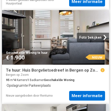
Meer informatie
Huurportaal
Foto bekijken
Geschakelde Woning
·
te huur
€ 1.900
NIEUW
Te huur: Huis Borgvlietsedreef in Bergen op Zoom
Bergen op Zoom
95
m²
4
Kamers
1
Badkamer
Geschakelde Woning
·
Opslagruimte
·
Parkeerplaats
Meer informatie
Nieuw
aangeboden door
Rentumo