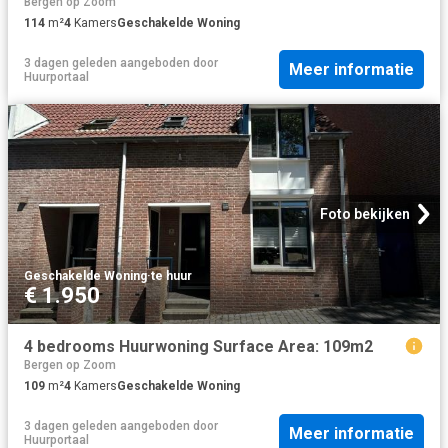
Bergen op Zoom
114
m²
4
Kamers
Geschakelde Woning
3 dagen geleden
aangeboden door
Meer informatie
Huurportaal
Foto bekijken
Geschakelde Woning
·
te huur
€ 1.950
4 bedrooms Huurwoning Surface Area: 109m2
Bergen op Zoom
109
m²
4
Kamers
Geschakelde Woning
3 dagen geleden
aangeboden door
Meer informatie
Huurportaal