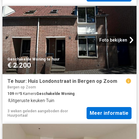
Foto bekijken
Geschakelde Woning
·
te huur
€ 2.200
Te huur: Huis Londonstraat in Bergen op Zoom
Bergen op Zoom
109
m²
5
Kamers
Geschakelde Woning
·
IUitgeruste keuken
·
Tuin
3 weken geleden
aangeboden door
Meer informatie
Huurportaal