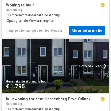
Woning te huur
Hardenberg
167
m²
4
Kamers
Geschakelde Woning
·
Opslagruimte
·
Verwarming
·
Tuin
Meer informatie
1 dag geleden
aangeboden door
Rentola
Foto bekijken
Geschakelde Woning
·
te huur
€ 1.795
huurwoning for rent Hardenberg Erve Odinck
Hardenberg
167
m²
6
Kamers
Geschakelde Woning