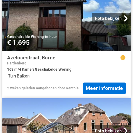
Foto bekijken
Geschakelde Woning
·
te huur
€ 1.695
Azelosestraat, Borne
Hardenberg
168
m²
4
Kamers
Geschakelde Woning
·
Tuin
·
Balkon
Meer informatie
2 weken geleden
aangeboden door
Rentola
Foto bekijken