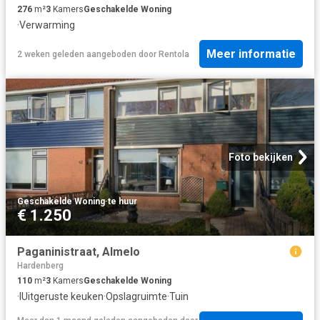
276
m²
3
Kamers
Geschakelde Woning
·
Verwarming
Meer informatie
2 weken geleden
aangeboden door
Rentola
Foto bekijken
Geschakelde Woning
·
te huur
€ 1.250
Paganinistraat, Almelo
Hardenberg
110
m²
3
Kamers
Geschakelde Woning
·
IUitgeruste keuken
·
Opslagruimte
·
Tuin