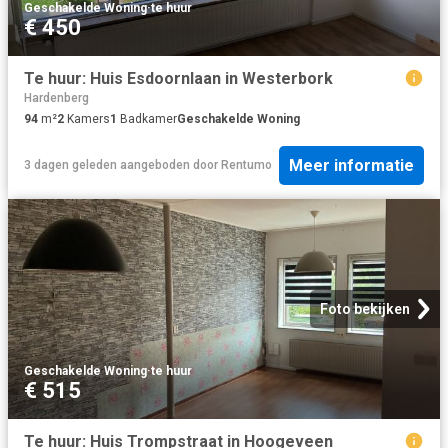
Geschakelde Woning
·
te huur
€ 450
Te huur: Huis Esdoornlaan in Westerbork
Hardenberg
94
m²
2
Kamers
1
Badkamer
Geschakelde Woning
Meer informatie
3 dagen geleden
aangeboden door
Rentumo
Foto bekijken
Geschakelde Woning
·
te huur
€ 515
Te huur: Huis Trompstraat in Hoogeveen