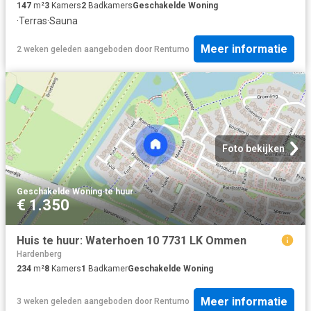
147
m²
3
Kamers
2
Badkamers
Geschakelde Woning
·
Terras
·
Sauna
Meer informatie
2 weken geleden
aangeboden door
Rentumo
Foto bekijken
Geschakelde Woning
·
te huur
€ 1.350
Huis te huur: Waterhoen 10 7731 LK Ommen
Hardenberg
234
m²
8
Kamers
1
Badkamer
Geschakelde Woning
Meer informatie
3 weken geleden
aangeboden door
Rentumo