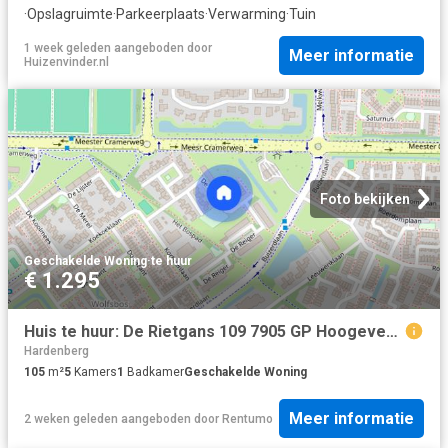
·
Opslagruimte
·
Parkeerplaats
·
Verwarming
·
Tuin
1 week geleden
aangeboden door
Meer informatie
Huizenvinder.nl
Foto bekijken
Geschakelde Woning
·
te huur
€ 1.295
Huis te huur: De Rietgans 109 7905 GP Hoogeveen
Hardenberg
105
m²
5
Kamers
1
Badkamer
Geschakelde Woning
Meer informatie
2 weken geleden
aangeboden door
Rentumo