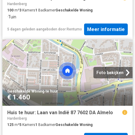
Hardenberg
100
m²
3
Kamers
1
Badkamer
Geschakelde Woning
·
Tuin
Meer informatie
5 dagen geleden
aangeboden door
Rentumo
Foto bekijken
Geschakelde Woning
·
te huur
€ 1.460
Huis te huur: Laan van Indië 87 7602 DA Almelo
Hardenberg
125
m²
5
Kamers
1
Badkamer
Geschakelde Woning