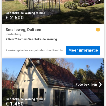
Geschakelde Woning
·
te huur
€ 2.500
Smalleweg, Dalfsen
Hardenberg
276
m²
2
Kamers
Geschakelde Woning
Meer informatie
2 weken geleden
aangeboden door
Rentola
Foto bekijken
Geschakelde Woning
·
te huur
€ 1.450