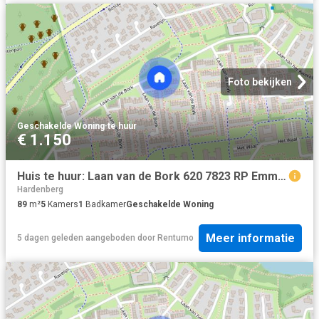
Foto bekijken
Geschakelde Woning
·
te huur
€ 1.150
Huis te huur: Laan van de Bork 620 7823 RP Emmen
Hardenberg
89
m²
5
Kamers
1
Badkamer
Geschakelde Woning
Meer informatie
5 dagen geleden
aangeboden door
Rentumo