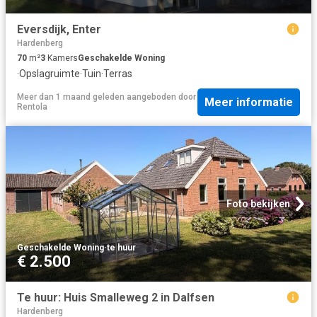
Eversdijk, Enter
Hardenberg
70
m²
3
Kamers
Geschakelde Woning
·
Opslagruimte
·
Tuin
·
Terras
Meer dan 1 maand geleden
aangeboden door
Meer informatie
Rentola
Foto bekijken
Geschakelde Woning
·
te huur
€ 2.500
Te huur: Huis Smalleweg 2 in Dalfsen
Hardenberg