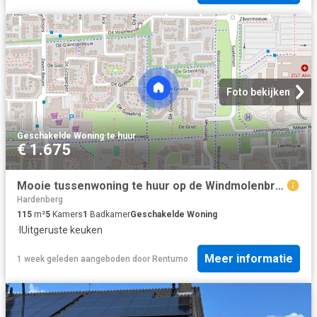
Foto bekijken
Geschakelde Woning
·
te huur
€ 1.675
Mooie tussenwoning te huur op de Windmolenbroek in Almelo
Hardenberg
115
m²
5
Kamers
1
Badkamer
Geschakelde Woning
·
IUitgeruste keuken
Meer informatie
1 week geleden
aangeboden door
Rentumo