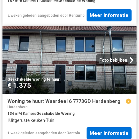
167
m²
6
Kamers
1
Badkamer
Geschakelde Woning
Meer informatie
2 weken geleden
aangeboden door
Rentumo
Foto bekijken
Geschakelde Woning
·
te huur
€ 1.375
Woning te huur: Waardeel 6 7773GD Hardenberg
Hardenberg
134
m²
4
Kamers
Geschakelde Woning
·
IUitgeruste keuken
·
Tuin
Meer informatie
1 week geleden
aangeboden door
Rentola