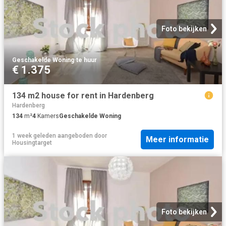
Foto bekijken
Geschakelde Woning
·
te huur
€ 1.375
134 m2 house for rent in Hardenberg
Hardenberg
134
m²
4
Kamers
Geschakelde Woning
1 week geleden
aangeboden door
Meer informatie
Housingtarget
Foto bekijken