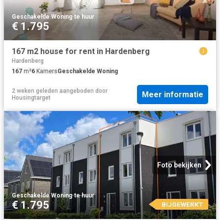
Geschakelde Woning
·
te huur
€ 1.795
167 m2 house for rent in Hardenberg
Hardenberg
167
m²
6
Kamers
Geschakelde Woning
2 weken geleden
aangeboden door
Meer informatie
Housingtarget
Foto bekijken
Geschakelde Woning
·
te huur
€ 1.795
BIJGEWERKT