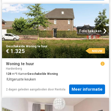
Foto bekijken
Geschakelde Woning
·
te huur
€ 1.325
NIEUW
Woning te huur
Hardenberg
128
m²
1
Kamer
Geschakelde Woning
·
IUitgeruste keuken
Meer informatie
2 dagen geleden
aangeboden door
Rentola