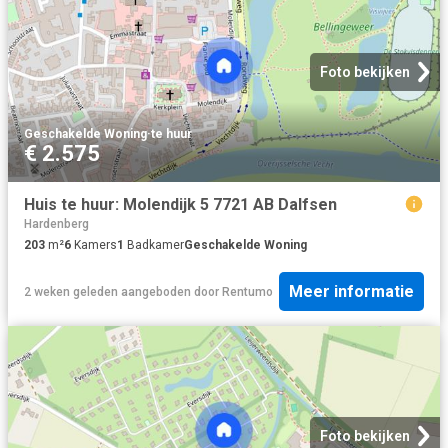
Foto bekijken
Geschakelde Woning
·
te huur
€ 2.575
Huis te huur: Molendijk 5 7721 AB Dalfsen
Hardenberg
203
m²
6
Kamers
1
Badkamer
Geschakelde Woning
Meer informatie
2 weken geleden
aangeboden door
Rentumo
Foto bekijken