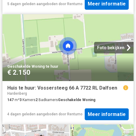
Meer informatie
5 dagen geleden
aangeboden door
Rentumo
Foto bekijken
Geschakelde Woning
·
te huur
€ 2.150
Huis te huur: Vossersteeg 66 A 7722 RL Dalfsen
Hardenberg
147
m²
3
Kamers
2
Badkamers
Geschakelde Woning
Meer informatie
4 dagen geleden
aangeboden door
Rentumo