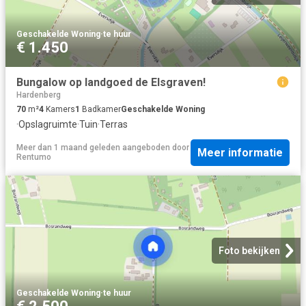
Geschakelde Woning
·
te huur
€ 1.450
Bungalow op landgoed de Elsgraven!
Hardenberg
70
m²
4
Kamers
1
Badkamer
Geschakelde Woning
·
Opslagruimte
·
Tuin
·
Terras
Meer dan 1 maand geleden
aangeboden door
Meer informatie
Rentumo
Foto bekijken
Geschakelde Woning
·
te huur