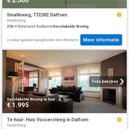
€ 2.500
Smalleweg, 7722KE Dalfsen
Hardenberg
276
m²
3
Kamers
1
Badkamer
Geschakelde Woning
Meer informatie
2 weken geleden
aangeboden door
Rentumo
Foto bekijken
Geschakelde Woning
·
te huur
€ 1.995
Te huur: Huis Vossersteeg in Dalfsen
Hardenberg