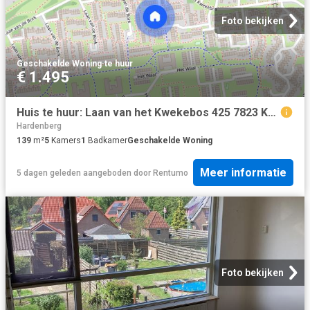
Foto bekijken
Geschakelde Woning
·
te huur
€ 1.495
Huis te huur: Laan van het Kwekebos 425 7823 KK Emmen
Hardenberg
139
m²
5
Kamers
1
Badkamer
Geschakelde Woning
Meer informatie
5 dagen geleden
aangeboden door
Rentumo
Foto bekijken