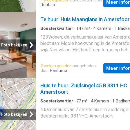
aangenaam lichte kamer kan ook als slaapk
Meer info
Rentola
gebruikt worden. Een schuifpui geeft toegan
een fijn zonnig terras van circa 19 m2, aan he
Te huur: Huis Maanglans in Amersfoor
Er is een inpandige garage/berging en ruim
auto op eigen terrein t
Soesterkwartier
·
147
m²
·
4
Kamers
·
1
Badka
Geschakelde Woning
·
Opslagruimte
·
Parkeer
123Wonen, dé verhuurmakelaar van Amersfo
Terras
biedt aan: Mooie hoekwoning in de Amersfo
Foto bekijken
wijk Nieuwland. Het heeft een terras op het
zuidwesten, met uitzicht op een waterpartij.
Winkelcentrum De Nieuwe Hof is om de hoe
2 weken geleden
aangeboden
Meer info
bent zo in het centrum van Amersfoort. Bov
door
Rentumo
zijn de uitvalswegen rondom Amersfoort sn
goed bereikbaar. Door de indeling en ruimte
Huis te huur: Zuidsingel 45 B 3811 HC
woning uitermate geschikt voor de combinat
Amersfoort
wonen en werken! Begane grond: Bij binnen
de hal ziet u aan de rechterzijde de meterkas
Soesterkwartier
·
77
m²
·
4
Kamers
·
1
Badkam
Geschakelde Woning
toiletruimte en de trap naar de eerste verdie
4 kamer huis van 77 m² te huur in Zuidsingel
Links is de deur naar de berging/garage, de
Foto bekijken
Beestenmarkt, 3811HC, Amersfoort
ook van buitenaf bereikbaar via een nieuwe
sectionale garagedeur met afstandsbedieni