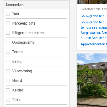
Kenmerken
Gerelateerde zo
Tuin
Bouwgrond te hu
Bouwgrond te huu
Parkeerplaats
te huur in Biesha
IUitgeruste keuken
Bergkwartier, Am
huur in Schuilenb
Opslagruimte
Appartementen te
Terras
Balkon
Verwarming
Haard
Kelder
Tillen