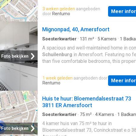
de achterzijde grenst de hal aan de tuinkam
3 weken geleden
aangeboden
aangenaam lichte kamer kan ook als slaapk
Meer info
door
Rentumo
gebruikt worden. Een schuifpui geeft toegan
een fijn zonnig terras van circa 19 m2, aan he
Mignonpad, 40, Amersfoort
Er is een inpandige garage/berging en ruim
auto op eigen terrein te parkeren. E
Soesterkwartier
·
131
m²
·
5
Kamers
·
1
Badka
Geschakelde Woning
A spacious and well-maintained home in co
Schuilenburg
in Amersfoort. Featuring no f
Foto bekijken
than five comfortable bedrooms, this proper
offers an exceptional amount of living space
perfectly suited for large families, blended
1 week geleden
aangeboden door
Meer info
households, or anyone who needs additiona
Rentumo
for a home office, hobby room, fitness area, 
accommodation. The bright living room form
Huis te huur: Bloemendalsestraat 73
heart of the home and provides a welcomin
3811 ER Amersfoort
to relax and spend time together. Large wi
allow an abundance of natural light to enter, 
Soesterkwartier
·
75
m²
·
4
Kamers
·
1
Badkam
Geschakelde Woning
an open and inviting atmosphere. The kitchen
4 kamer huis van 75 m² te huur in
practical and well-equipped, making everyd
Foto bekijken
Bloemendalsestraat 73, Coninckstraat e.o 3
cooking easy and enjoyable. The property is