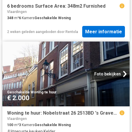
6 bedrooms Surface Area: 348m2 Furnished
Vlaardingen
348
m²
6
Kamers
Geschakelde Woning
Meer informatie
2 weken geleden
aangeboden door
Rentola
Foto bekijken
Geschakelde Woning
·
te huur
€ 2.000
Woning te huur: Nobelstraat 26 2513BD 's Gravenhage
Vlaardingen
100
m²
3
Kamers
Geschakelde Woning
·
IUitgeruste keuken
·
Kelder