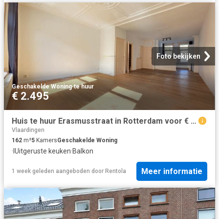
Foto bekijken
Geschakelde Woning
·
te huur
€ 2.495
Huis te huur Erasmusstraat in Rotterdam voor € 2.495
Vlaardingen
162
m²
5
Kamers
Geschakelde Woning
·
IUitgeruste keuken
·
Balkon
Meer informatie
1 week geleden
aangeboden door
Rentola