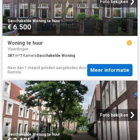
Foto bekijken
Geschakelde Woning
·
te huur
€ 6.500
Woning te huur
Vlaardingen
387
m²
7
Kamers
Geschakelde Woning
Meer dan 1 maand geleden
aangeboden door
Meer informatie
Rentola
Foto bekijken
Geschakelde Woning
·
te huur