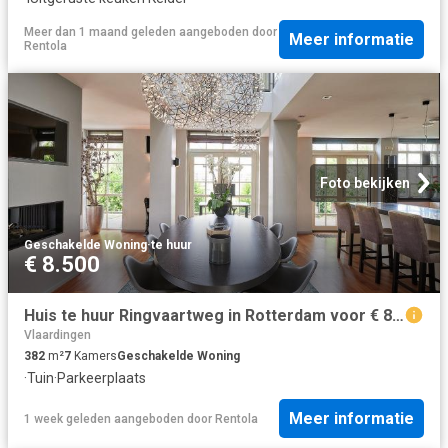
Meer dan 1 maand geleden
aangeboden door
Meer informatie
Rentola
Foto bekijken
Geschakelde Woning
·
te huur
€ 8.500
Huis te huur Ringvaartweg in Rotterdam voor € 8.500
Vlaardingen
382
m²
7
Kamers
Geschakelde Woning
·
Tuin
·
Parkeerplaats
Meer informatie
1 week geleden
aangeboden door
Rentola