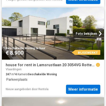
Foto bekijken
Geschakelde Woning
·
te huur
€ 8.900
BIJGEWERKT
house for rent in Lamsrustlaan 20 3054VG Rotterdam Hillegersberg Noord Rotterdam
Vlaardingen
247
m²
4
Kamers
Geschakelde Woning
·
Parkeerplaats
Meer informatie
Nieuw
aangeboden door
Rentola