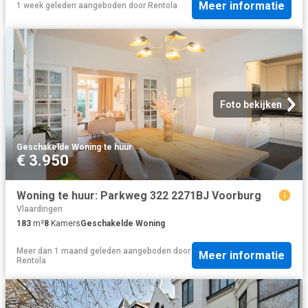
Meer informatie
1 week geleden
aangeboden door
Rentola
Foto bekijken
Geschakelde Woning
·
te huur
€ 3.950
Woning te huur: Parkweg 322 2271BJ Voorburg
Vlaardingen
183
m²
8
Kamers
Geschakelde Woning
Meer dan 1 maand geleden
aangeboden door
Meer informatie
Rentola