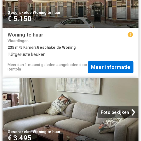
Geschakelde Woning
·
te huur
€ 5.150
Woning te huur
Vlaardingen
235
m²
5
Kamers
Geschakelde Woning
·
IUitgeruste keuken
Meer dan 1 maand geleden
aangeboden door
Meer informatie
Rentola
Foto bekijken
Geschakelde Woning
·
te huur
€ 3.495