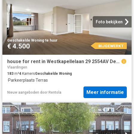
Foto bekijken
Geschakelde Woning
·
te huur
€ 4.500
BIJGEWERKT
house for rent in Westkapellelaan 29 2554AV Den Haag Kijkduin Den Haag
Vlaardingen
183
m²
4
Kamers
Geschakelde Woning
·
Parkeerplaats
·
Terras
Meer informatie
Nieuw
aangeboden door
Rentola