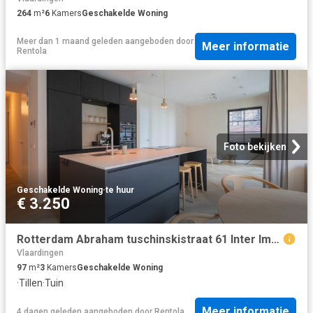
264
m²
6
Kamers
Geschakelde Woning
Meer dan 1 maand geleden
aangeboden door
Meer informatie
Rentola
Foto bekijken
Geschakelde Woning
·
te huur
€ 3.250
Rotterdam Abraham tuschinskistraat 61 Inter Immo
Vlaardingen
97
m²
3
Kamers
Geschakelde Woning
·
Tillen
·
Tuin
Meer informatie
4 dagen geleden
aangeboden door
Rentola