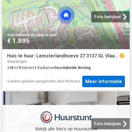
Foto bekijken
Geschakelde Woning
·
te huur
€ 1.895
Huis te huur: Lemsterlandhoeve 27 3137 GL Vlaardingen
Vlaardingen
118
m²
5
Kamers
1
Badkamer
Geschakelde Woning
Meer informatie
3 weken geleden
aangeboden door
Rentumo
Foto bekijken