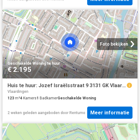
Foto bekijken
Geschakelde Woning
·
te huur
€ 2.195
Huis te huur: Jozef Israëlsstraat 9 3131 GK Vlaardingen
Vlaardingen
123
m²
4
Kamers
1
Badkamer
Geschakelde Woning
Meer informatie
2 weken geleden
aangeboden door
Rentumo