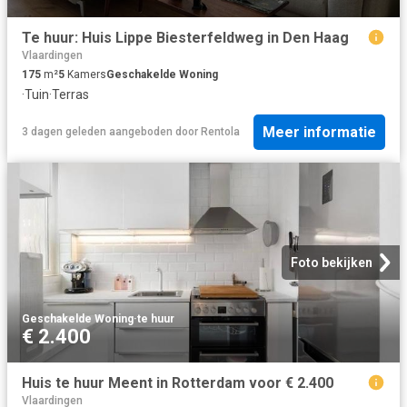
Te huur: Huis Lippe Biesterfeldweg in Den Haag
Vlaardingen
175
m²
5
Kamers
Geschakelde Woning
·
Tuin
·
Terras
Meer informatie
3 dagen geleden
aangeboden door
Rentola
Foto bekijken
Geschakelde Woning
·
te huur
€ 2.400
Huis te huur Meent in Rotterdam voor € 2.400
Vlaardingen