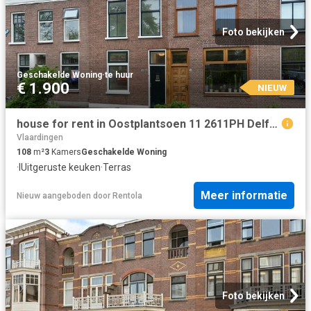
Foto bekijken
Geschakelde Woning
·
te huur
€ 1.900
NIEUW
house for rent in Oostplantsoen 11 2611PH Delft Centrum Oost Delft
Vlaardingen
108
m²
3
Kamers
Geschakelde Woning
·
IUitgeruste keuken
·
Terras
Meer informatie
Nieuw
aangeboden door
Rentola
Foto bekijken