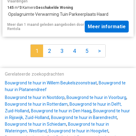
Vlaardingen
145
m²
3
Kamers
Geschakelde Woning
·
Opslagruimte
·
Verwarming
·
Tuin
·
Parkeerplaats
·
Haard
Meer dan 1 maand geleden
aangeboden door
Meer informatie
Rentola
1
2
3
4
5
>
Gerelateerde zoekopdrachten
Bouwgrond te huur in Willem Beukelszoonstraat
,
Bouwgrond te
huur in Platanendreef
Bouwgrond te huur in Nootdorp
,
Bouwgrond te huur in Voorburg
,
Bouwgrond te huur in Rotterdam
,
Bouwgrond te huur in Delft,
Zuid-Holland
,
Bouwgrond te huur in Den Haag
,
Bouwgrond te huur
in Rijswijk, Zuid-Holland
,
Bouwgrond te huur in Barendrecht
,
Bouwgrond te huur in Schiedam
,
Bouwgrond te huur in
Wateringen, Westland
,
Bouwgrond te huur in Hoogvliet
,