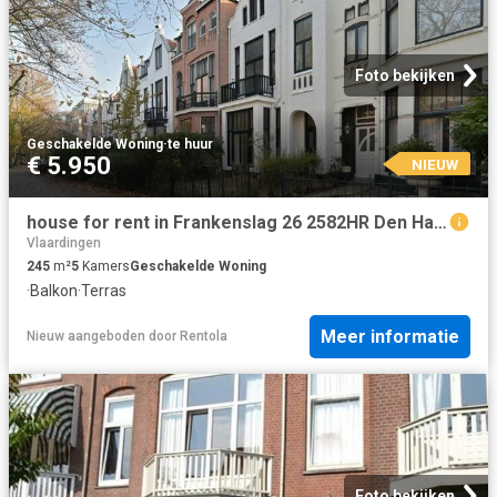
Foto bekijken
Geschakelde Woning
·
te huur
€ 5.950
NIEUW
house for rent in Frankenslag 26 2582HR Den Haag Statenkwartier Den Haag
Vlaardingen
245
m²
5
Kamers
Geschakelde Woning
·
Balkon
·
Terras
Meer informatie
Nieuw
aangeboden door
Rentola
Foto bekijken