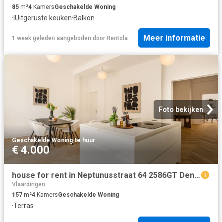
85
m²
4
Kamers
Geschakelde Woning
·
IUitgeruste keuken
·
Balkon
Meer informatie
1 week geleden
aangeboden door
Rentola
Foto bekijken
Geschakelde Woning
·
te huur
€ 4.000
house for rent in Neptunusstraat 64 2586GT Den Haag Scheveningen Badplaats Den Haag
Vlaardingen
157
m²
4
Kamers
Geschakelde Woning
·
Terras