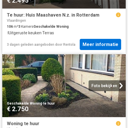
€ 2.495
Te huur: Huis Maashaven N.z. in Rotterdam
Vlaardingen
106
m²
3
Kamers
Geschakelde Woning
·
IUitgeruste keuken
·
Terras
Meer informatie
3 dagen geleden
aangeboden door
Rentola
Foto bekijken
Geschakelde Woning
·
te huur
€ 2.750
Woning te huur