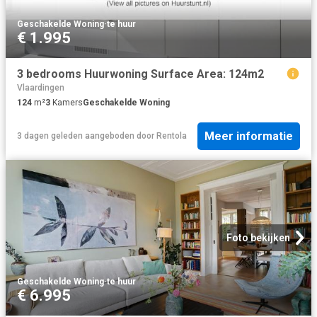
Geschakelde Woning
·
te huur
€ 1.995
3 bedrooms Huurwoning Surface Area: 124m2
Vlaardingen
124
m²
3
Kamers
Geschakelde Woning
Meer informatie
3 dagen geleden
aangeboden door
Rentola
Foto bekijken
Geschakelde Woning
·
te huur
€ 6.995