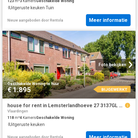
123
m²
3
Kamers
Geschakelde Woning
·
IUitgeruste keuken
·
Tuin
Meer informatie
Nieuw
aangeboden door
Rentola
Foto bekijken
Geschakelde Woning
·
te huur
€ 1.895
BIJGEWERKT
house for rent in Lemsterlandhoeve 27 3137GL Vlaardingen Hoevenbuurt Vlaardingen
Vlaardingen
118
m²
4
Kamers
Geschakelde Woning
·
IUitgeruste keuken
Meer informatie
Nieuw
aangeboden door
Rentola