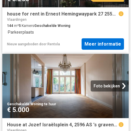
house for rent in Ernest Hemingwaypark 27 2553DC Den Haag Kraayenstein en Vroondaal Den Haag
Vlaardingen
144
m²
5
Kamers
Geschakelde Woning
·
Parkeerplaats
Meer informatie
Nieuw
aangeboden door
Rentola
Foto bekijken
Geschakelde Woning
·
te huur
€ 5.000
House at Jozef Israëlsplein 4, 2596 AS 's gravenhage, Netherlands
Vlaardingen