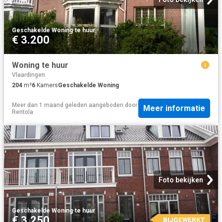
Geschakelde Woning
·
te huur
€ 3.200
Woning te huur
Vlaardingen
204
m²
6
Kamers
Geschakelde Woning
Meer dan 1 maand geleden
aangeboden door
Meer informatie
Rentola
Foto bekijken
Geschakelde Woning
·
te huur
€ 3.250
BIJGEWERKT