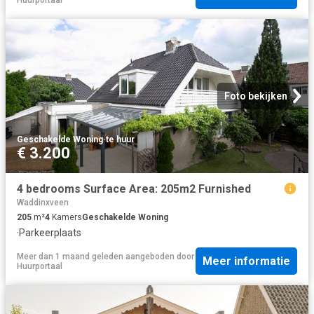
Huurportaal
Foto bekijken
Geschakelde Woning
·
te huur
€ 3.200
4 bedrooms Surface Area: 205m2 Furnished
Waddinxveen
205
m²
4
Kamers
Geschakelde Woning
·
Parkeerplaats
Meer dan 1 maand geleden
aangeboden door
Meer informatie
Huurportaal