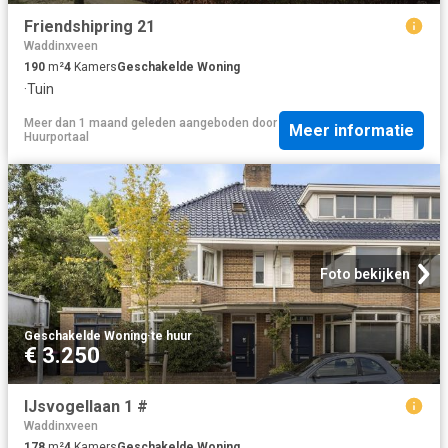
Friendshipring 21
Waddinxveen
190
m²
4
Kamers
Geschakelde Woning
·
Tuin
Meer dan 1 maand geleden
aangeboden door
Meer informatie
Huurportaal
Foto bekijken
Geschakelde Woning
·
te huur
€ 3.250
IJsvogellaan 1 #
Waddinxveen
178
m²
4
Kamers
Geschakelde Woning