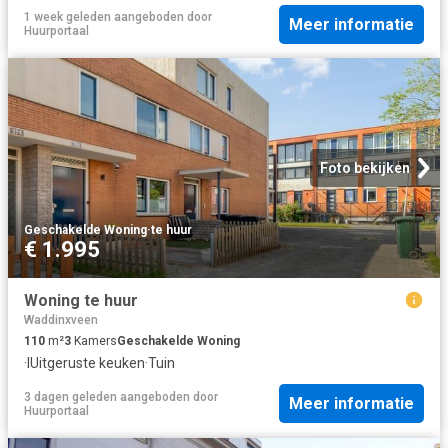
1 week geleden
aangeboden door
Meer informatie
Huurportaal
Foto bekijken
Geschakelde Woning
·
te huur
€ 1.995
Woning te huur
Waddinxveen
110
m²
3
Kamers
Geschakelde Woning
·
IUitgeruste keuken
·
Tuin
3 dagen geleden
aangeboden door
Meer informatie
Huurportaal