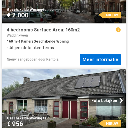
Geschakelde Woning
·
te huur
€ 2.000
NIEUW
4 bedrooms Surface Area: 160m2
Waddinxveen
160
m²
4
Kamers
Geschakelde Woning
·
IUitgeruste keuken
·
Terras
Meer informatie
Nieuw
aangeboden door
Rentola
Foto bekijken
Geschakelde Woning
·
te huur
€ 956
NIEUW