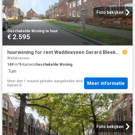
Foto bekijken
Geschakelde Woning
·
te huur
€ 2.595
huurwoning for rent Waddinxveen Gerard Bleekerstraat
Waddinxveen
149
m²
5
Kamers
Geschakelde Woning
·
Tuin
Meer dan 1 maand geleden
aangeboden door
Meer informatie
Kamer.nl
Foto bekijken