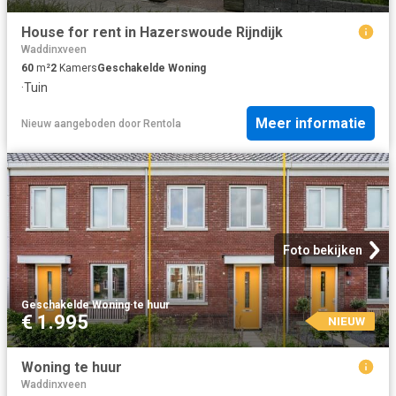
House for rent in Hazerswoude Rijndijk
Waddinxveen
60
m²
2
Kamers
Geschakelde Woning
·
Tuin
Meer informatie
Nieuw
aangeboden door
Rentola
Foto bekijken
Geschakelde Woning
·
te huur
€ 1.995
NIEUW
Woning te huur
Waddinxveen