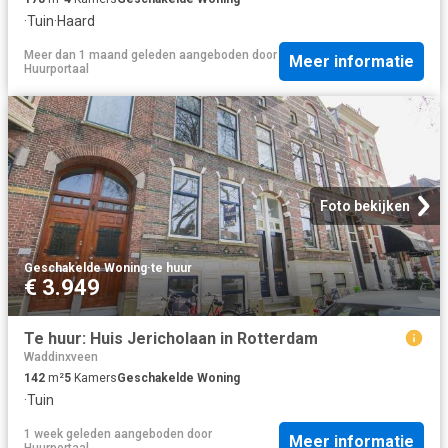
·
Tuin
·
Haard
Meer dan 1 maand geleden
aangeboden door
Meer informatie
Huurportaal
Foto bekijken
Geschakelde Woning
·
te huur
€ 3.949
Te huur: Huis Jericholaan in Rotterdam
Waddinxveen
142
m²
5
Kamers
Geschakelde Woning
·
Tuin
1 week geleden
aangeboden door
Meer informatie