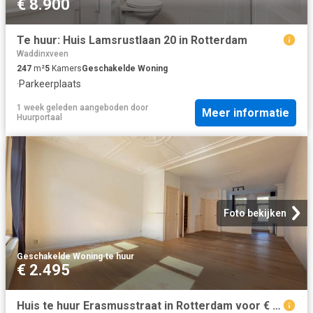
€ 8.900
Te huur: Huis Lamsrustlaan 20 in Rotterdam
Waddinxveen
247
m²
5
Kamers
Geschakelde Woning
·
Parkeerplaats
1 week geleden
aangeboden door
Meer informatie
Huurportaal
Foto bekijken
Geschakelde Woning
·
te huur
€ 2.495
Huis te huur Erasmusstraat in Rotterdam voor € 2.495