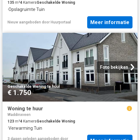
135
m²
4
Kamers
Geschakelde Woning
·
Opslagruimte
·
Tuin
Meer informatie
Nieuw
aangeboden door
Huurportaal
Foto bekijken
Geschakelde Woning
·
te huur
€ 1.750
Woning te huur
Waddinxveen
123
m²
4
Kamers
Geschakelde Woning
·
Verwarming
·
Tuin
3 dagen geleden
aangeboden door