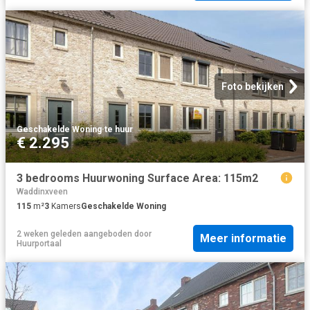
Foto bekijken
Geschakelde Woning
·
te huur
€ 2.295
3 bedrooms Huurwoning Surface Area: 115m2
Waddinxveen
115
m²
3
Kamers
Geschakelde Woning
2 weken geleden
aangeboden door
Meer informatie
Huurportaal