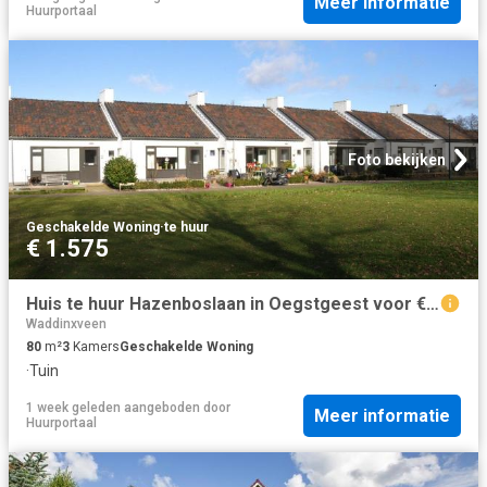
Meer informatie
Huurportaal
Foto bekijken
Geschakelde Woning
·
te huur
€ 1.575
Huis te huur Hazenboslaan in Oegstgeest voor € 1.575
Waddinxveen
80
m²
3
Kamers
Geschakelde Woning
·
Tuin
1 week geleden
aangeboden door
Meer informatie
Huurportaal