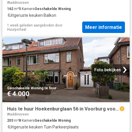
Waddinxveen
162
m²
5
Kamers
Geschakelde Woning
·
IUitgeruste keuken
·
Balkon
1 week geleden
aangeboden door
Meer informatie
Huurportaal
Foto bekijken
Geschakelde Woning
·
te huur
€ 4.000
Huis te huur Hoekenburglaan 56 in Voorburg voor € 4.000
Waddinxveen
203
m²
8
Kamers
Geschakelde Woning
·
IUitgeruste keuken
·
Tuin
·
Parkeerplaats