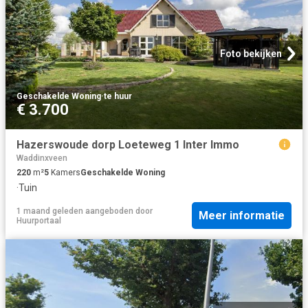
Foto bekijken
Geschakelde Woning
·
te huur
€ 3.700
Hazerswoude dorp Loeteweg 1 Inter Immo
Waddinxveen
220
m²
5
Kamers
Geschakelde Woning
·
Tuin
1 maand geleden
aangeboden door
Meer informatie
Huurportaal