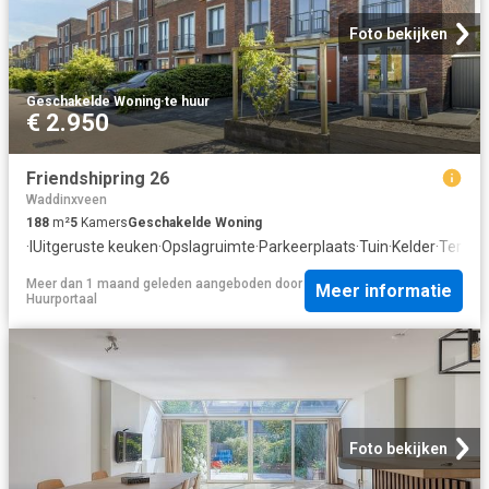
Foto bekijken
Geschakelde Woning
·
te huur
€ 2.950
Friendshipring 26
Waddinxveen
188
m²
5
Kamers
Geschakelde Woning
·
IUitgeruste keuken
·
Opslagruimte
·
Parkeerplaats
·
Tuin
·
Kelder
·
Terras
Meer dan 1 maand geleden
aangeboden door
Meer informatie
Huurportaal
Foto bekijken