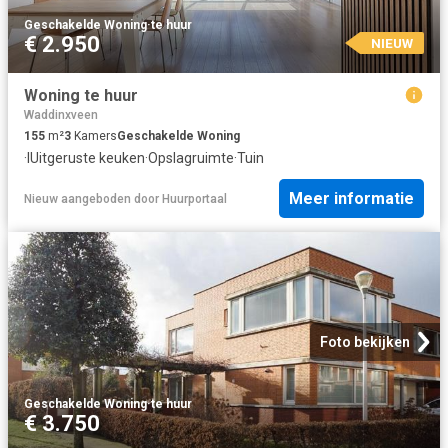
Geschakelde Woning
·
te huur
€ 2.950
NIEUW
Woning te huur
Waddinxveen
155
m²
3
Kamers
Geschakelde Woning
·
IUitgeruste keuken
·
Opslagruimte
·
Tuin
Meer informatie
Nieuw
aangeboden door
Huurportaal
Foto bekijken
Geschakelde Woning
·
te huur
€ 3.750