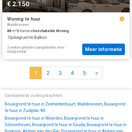
€ 2.150
Woning te huur
Waddinxveen
88
m²
2
Kamers
Geschakelde Woning
·
Opslagruimte
·
Balkon
3 weken geleden
aangeboden door
Meer informatie
Huurportaal
1
2
3
4
5
>
Gerelateerde zoekopdrachten
Bouwgrond te huur in Zeeheldenbuurt, Waddinxveen
,
Bouwgrond
te huur in Zuidplas '80
Bouwgrond te huur in Woerden
,
Bouwgrond te huur in
Schoonhoven
,
Bouwgrond te huur in Gouda
,
Bouwgrond te huur in
Boskoop, Alphen aan den Rijn
,
Bouwgrond te huur in Alphen aan