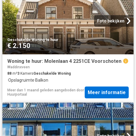
Foto bekijken
Geschakelde Woning
·
te huur
€ 2.150
Woning te huur: Molenlaan 4 2251CE Voorschoten
Waddinxveen
88
m²
3
Kamers
Geschakelde Woning
·
Opslagruimte
·
Balkon
Meer dan 1 maand geleden
aangeboden door
Meer informatie
Huurportaal