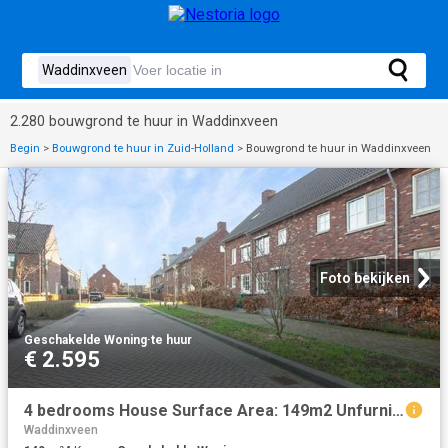
2.280 bouwgrond te huur in Waddinxveen
Begin
>
Bouwgrond te huur in Zuid-Holland
>
Bouwgrond te huur in Waddinxveen
Foto bekijken
Geschakelde Woning
·
te huur
€ 2.595
4 bedrooms House Surface Area: 149m2 Unfurnished Available from: 2026 07 11
Waddinxveen