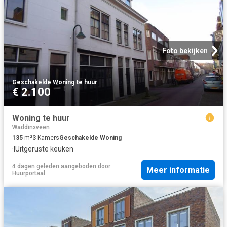
Foto bekijken
Geschakelde Woning
·
te huur
€ 2.100
Woning te huur
Waddinxveen
135
m²
3
Kamers
Geschakelde Woning
·
IUitgeruste keuken
4 dagen geleden
aangeboden door
Meer informatie
Huurportaal