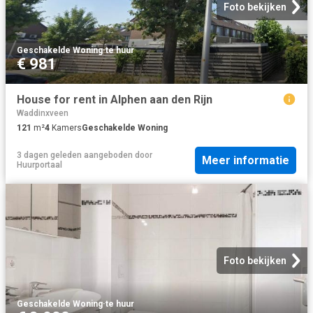
Foto bekijken
Geschakelde Woning
·
te huur
€ 981
House for rent in Alphen aan den Rijn
Waddinxveen
121
m²
4
Kamers
Geschakelde Woning
3 dagen geleden
aangeboden door
Meer informatie
Huurportaal
Foto bekijken
Geschakelde Woning
·
te huur