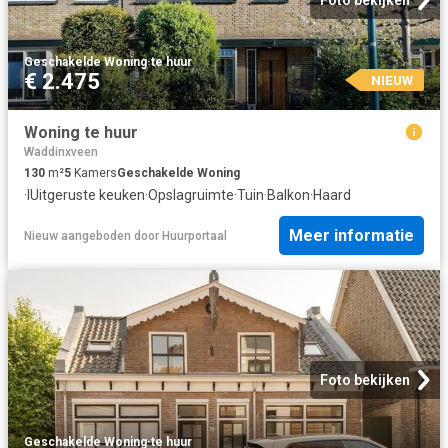
Foto bekijken
Geschakelde Woning
·
te huur
€ 2.475
NIEUW
Woning te huur
Waddinxveen
130
m²
5
Kamers
Geschakelde Woning
·
IUitgeruste keuken
·
Opslagruimte
·
Tuin
·
Balkon
·
Haard
Meer informatie
Nieuw
aangeboden door
Huurportaal
Foto bekijken
Geschakelde Woning
·
te huur