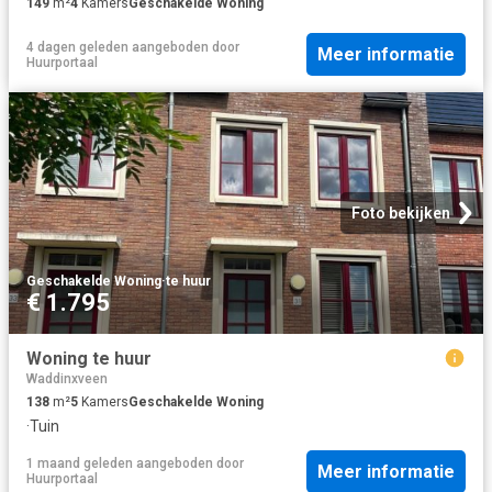
149
m²
4
Kamers
Geschakelde Woning
4 dagen geleden
aangeboden door
Meer informatie
Huurportaal
Foto bekijken
Geschakelde Woning
·
te huur
€ 1.795
Woning te huur
Waddinxveen
138
m²
5
Kamers
Geschakelde Woning
·
Tuin
1 maand geleden
aangeboden door
Meer informatie
Huurportaal