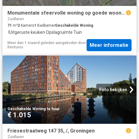
Monumentale sfeervolle woning op goede woonstand!
Zuidlaren
71
m²
2
Kamers
1
Badkamer
Geschakelde Woning
·
IUitgeruste keuken
·
Opslagruimte
·
Tuin
Meer dan 1 maand geleden
aangeboden door
Meer informatie
Rentumo
Foto bekijken
Geschakelde Woning
·
te huur
€ 1.015
Friesestraatweg 147 35, /, Groningen
Zuidlaren