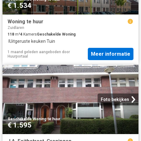
€ 1.534
Woning te huur
Zuidlaren
118
m²
4
Kamers
Geschakelde Woning
·
IUitgeruste keuken
·
Tuin
1 maand geleden
aangeboden door
Meer informatie
Huurportaal
Foto bekijken
Geschakelde Woning
·
te huur
€ 1.595