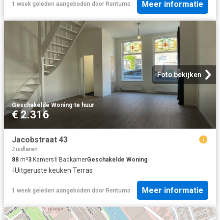
Meer informatie
1 week geleden
aangeboden door
Rentumo
Foto bekijken
Geschakelde Woning
·
te huur
€ 2.316
Jacobstraat 43
Zuidlaren
88
m²
3
Kamers
1
Badkamer
Geschakelde Woning
·
IUitgeruste keuken
·
Terras
Meer informatie
1 week geleden
aangeboden door
Rentumo