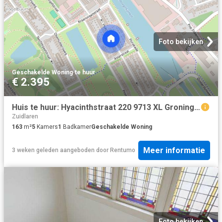
Foto bekijken
Geschakelde Woning
·
te huur
€ 2.395
Huis te huur: Hyacinthstraat 220 9713 XL Groningen
Zuidlaren
163
m²
5
Kamers
1
Badkamer
Geschakelde Woning
Meer informatie
3 weken geleden
aangeboden door
Rentumo
Foto bekijken