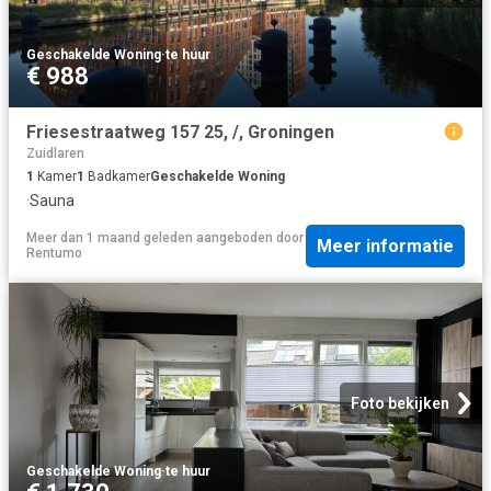
Geschakelde Woning
·
te huur
€ 988
Friesestraatweg 157 25, /, Groningen
Zuidlaren
1
Kamer
1
Badkamer
Geschakelde Woning
·
Sauna
Meer dan 1 maand geleden
aangeboden door
Meer informatie
Rentumo
Foto bekijken
Geschakelde Woning
·
te huur