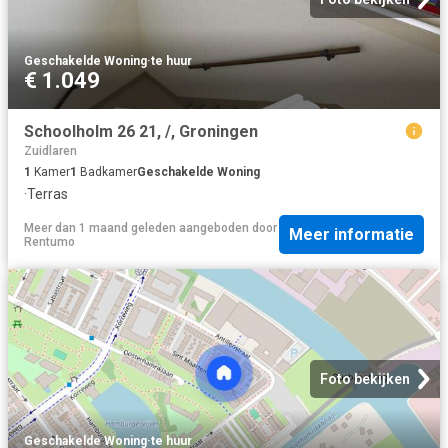
Geschakelde Woning
·
te huur
€ 1.049
Schoolholm 26 21, /, Groningen
Zuidlaren
1
Kamer
1
Badkamer
Geschakelde Woning
·
Terras
Meer dan 1 maand geleden
aangeboden door
Meer informatie
Rentumo
Foto bekijken
Geschakelde Woning
·
te huur