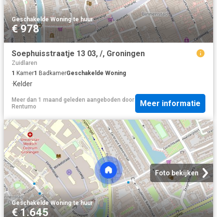
Geschakelde Woning
·
te huur
€ 978
Soephuisstraatje 13 03, /, Groningen
Zuidlaren
1
Kamer
1
Badkamer
Geschakelde Woning
·
Kelder
Meer dan 1 maand geleden
aangeboden door
Meer informatie
Rentumo
Foto bekijken
Geschakelde Woning
·
te huur
€ 1.645