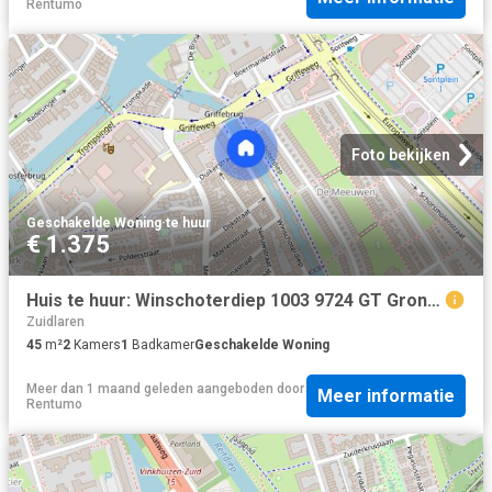
Rentumo
Foto bekijken
Geschakelde Woning
·
te huur
€ 1.375
Huis te huur: Winschoterdiep 1003 9724 GT Groningen
Zuidlaren
45
m²
2
Kamers
1
Badkamer
Geschakelde Woning
Meer dan 1 maand geleden
aangeboden door
Meer informatie
Rentumo