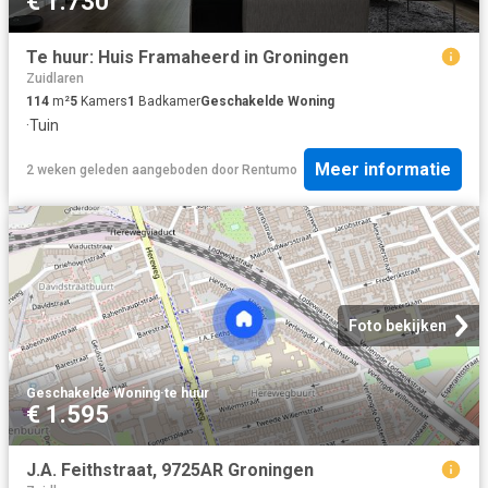
€ 1.730
Te huur: Huis Framaheerd in Groningen
Zuidlaren
114
m²
5
Kamers
1
Badkamer
Geschakelde Woning
·
Tuin
Meer informatie
2 weken geleden
aangeboden door
Rentumo
Foto bekijken
Geschakelde Woning
·
te huur
€ 1.595
J.A. Feithstraat, 9725AR Groningen