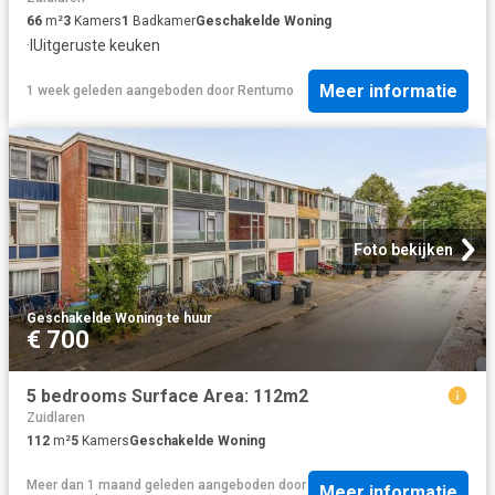
66
m²
3
Kamers
1
Badkamer
Geschakelde Woning
·
IUitgeruste keuken
Meer informatie
1 week geleden
aangeboden door
Rentumo
Foto bekijken
Geschakelde Woning
·
te huur
€ 700
5 bedrooms Surface Area: 112m2
Zuidlaren
112
m²
5
Kamers
Geschakelde Woning
Meer dan 1 maand geleden
aangeboden door
Meer informatie