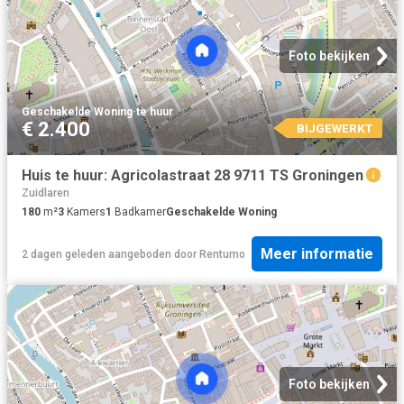
Foto bekijken
Geschakelde Woning
·
te huur
€ 2.400
BIJGEWERKT
Huis te huur: Agricolastraat 28 9711 TS Groningen
Zuidlaren
180
m²
3
Kamers
1
Badkamer
Geschakelde Woning
Meer informatie
2 dagen geleden
aangeboden door
Rentumo
Foto bekijken