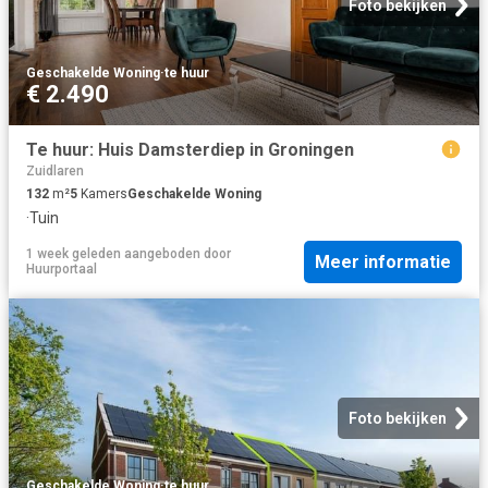
Foto bekijken
Geschakelde Woning
·
te huur
€ 2.490
Te huur: Huis Damsterdiep in Groningen
Zuidlaren
132
m²
5
Kamers
Geschakelde Woning
·
Tuin
1 week geleden
aangeboden door
Meer informatie
Huurportaal
Foto bekijken
Geschakelde Woning
·
te huur