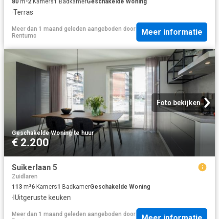
80
m²
2
Kamers
1
Badkamer
Geschakelde Woning
·
Terras
Meer dan 1 maand geleden
aangeboden door
Meer informatie
Rentumo
Foto bekijken
Geschakelde Woning
·
te huur
€ 2.200
Suikerlaan 5
Zuidlaren
113
m²
6
Kamers
1
Badkamer
Geschakelde Woning
·
IUitgeruste keuken
Meer dan 1 maand geleden
aangeboden door
Meer informatie