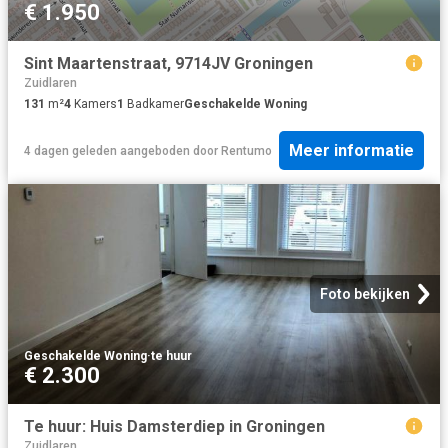
€ 1.950
Sint Maartenstraat, 9714JV Groningen
Zuidlaren
131
m²
4
Kamers
1
Badkamer
Geschakelde Woning
Meer informatie
4 dagen geleden
aangeboden door
Rentumo
Foto bekijken
Geschakelde Woning
·
te huur
€ 2.300
Te huur: Huis Damsterdiep in Groningen
Zuidlaren