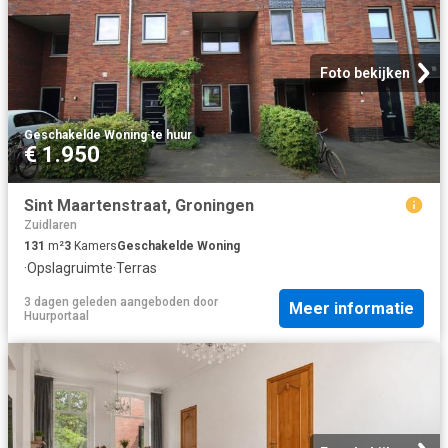
Foto bekijken
Geschakelde Woning
·
te huur
€ 1.950
Sint Maartenstraat, Groningen
Zuidlaren
131
m²
3
Kamers
Geschakelde Woning
·
Opslagruimte
·
Terras
3 dagen geleden
aangeboden door
Meer informatie
Huurportaal