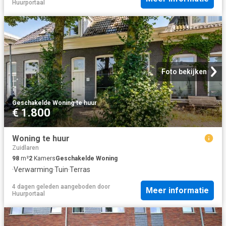
Huurportaal
Foto bekijken
Geschakelde Woning
·
te huur
€ 1.800
Woning te huur
Zuidlaren
98
m²
2
Kamers
Geschakelde Woning
·
Verwarming
·
Tuin
·
Terras
4 dagen geleden
aangeboden door
Meer informatie
Huurportaal