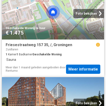
Foto bekijken
Geschakelde Woning
·
te huur
€ 1.475
Friesestraatweg 157 35, /, Groningen
Zuidlaren
1
Kamer
1
Badkamer
Geschakelde Woning
·
Sauna
Meer dan 1 maand geleden
aangeboden door
Meer informatie
Rentumo
Foto bekijken