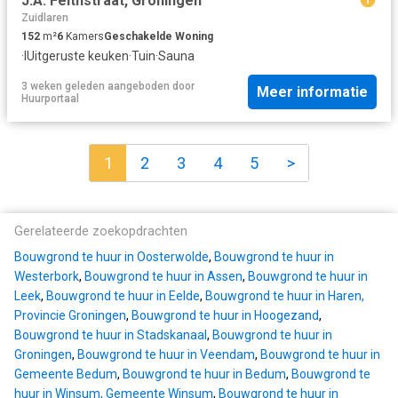
J.A. Feithstraat, Groningen
Zuidlaren
152
m²
6
Kamers
Geschakelde Woning
·
IUitgeruste keuken
·
Tuin
·
Sauna
3 weken geleden
aangeboden door
Meer informatie
Huurportaal
1
2
3
4
5
>
Gerelateerde zoekopdrachten
Bouwgrond te huur in Oosterwolde
,
Bouwgrond te huur in
Westerbork
,
Bouwgrond te huur in Assen
,
Bouwgrond te huur in
Leek
,
Bouwgrond te huur in Eelde
,
Bouwgrond te huur in Haren,
Provincie Groningen
,
Bouwgrond te huur in Hoogezand
,
Bouwgrond te huur in Stadskanaal
,
Bouwgrond te huur in
Groningen
,
Bouwgrond te huur in Veendam
,
Bouwgrond te huur in
Gemeente Bedum
,
Bouwgrond te huur in Bedum
,
Bouwgrond te
huur in Winsum, Gemeente Winsum
,
Bouwgrond te huur in