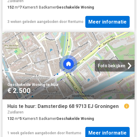
Zuidlaren
152
m²
7
Kamers
1
Badkamer
Geschakelde Woning
Meer informatie
3 weken geleden
aangeboden door
Rentumo
Foto bekijken
Geschakelde Woning
·
te huur
€ 2.500
Huis te huur: Damsterdiep 68 9713 EJ Groningen
Zuidlaren
132
m²
5
Kamers
1
Badkamer
Geschakelde Woning
Meer informatie
1 week geleden
aangeboden door
Rentumo