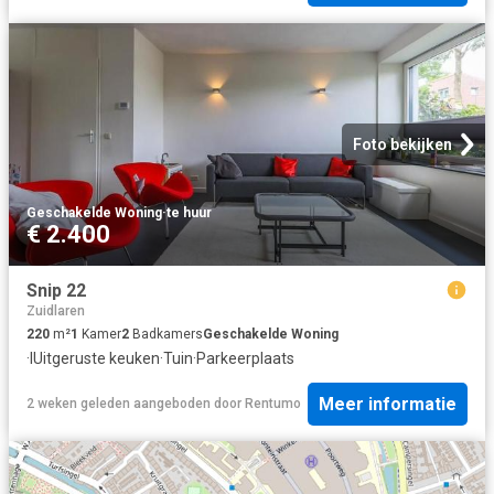
Foto bekijken
Geschakelde Woning
·
te huur
€ 2.400
Snip 22
Zuidlaren
220
m²
1
Kamer
2
Badkamers
Geschakelde Woning
·
IUitgeruste keuken
·
Tuin
·
Parkeerplaats
Meer informatie
2 weken geleden
aangeboden door
Rentumo