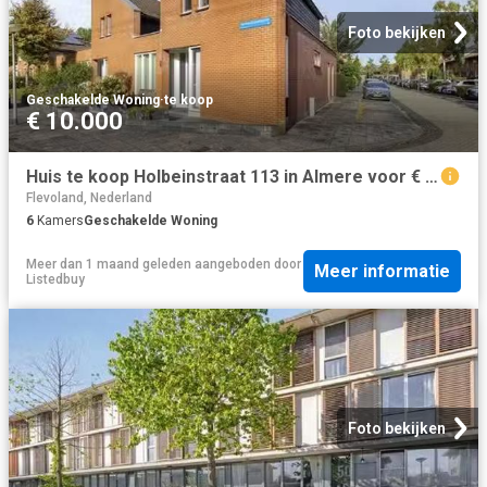
Foto bekijken
Geschakelde Woning
·
te koop
€ 10.000
Huis te koop Holbeinstraat 113 in Almere voor € 495.000
Flevoland, Nederland
6
Kamers
Geschakelde Woning
Meer dan 1 maand geleden
aangeboden door
Meer informatie
Listedbuy
Foto bekijken