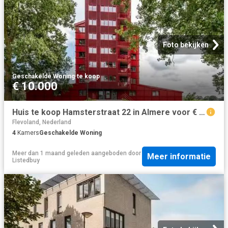
Foto bekijken
Geschakelde Woning
·
te koop
€ 10.000
Huis te koop Hamsterstraat 22 in Almere voor € 365.000
Flevoland, Nederland
4
Kamers
Geschakelde Woning
Meer dan 1 maand geleden
aangeboden door
Meer informatie
Listedbuy