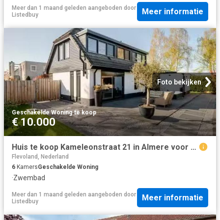
Meer dan 1 maand geleden
aangeboden door
Meer informatie
Listedbuy
Foto bekijken
Geschakelde Woning
·
te koop
€ 10.000
Huis te koop Kameleonstraat 21 in Almere voor € 975.000
Flevoland, Nederland
6
Kamers
Geschakelde Woning
·
Zwembad
Meer dan 1 maand geleden
aangeboden door
Meer informatie
Listedbuy