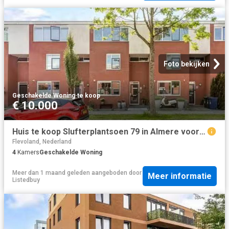
Foto bekijken
Geschakelde Woning
·
te koop
€ 10.000
Huis te koop Slufterplantsoen 79 in Almere voor € 490.000
Flevoland, Nederland
4
Kamers
Geschakelde Woning
Meer dan 1 maand geleden
aangeboden door
Meer informatie
Listedbuy