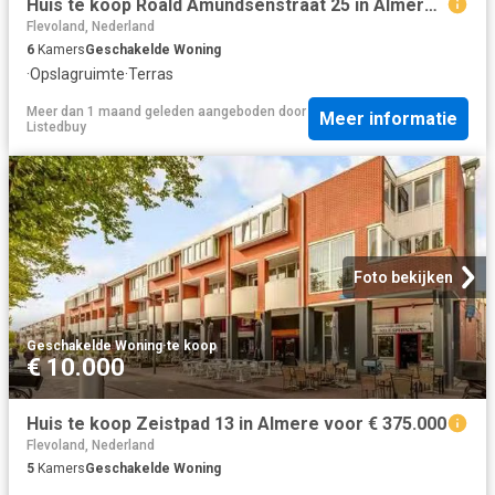
Huis te koop Roald Amundsenstraat 25 in Almere voor € 800.000
Flevoland, Nederland
6
Kamers
Geschakelde Woning
·
Opslagruimte
·
Terras
Meer dan 1 maand geleden
aangeboden door
Meer informatie
Listedbuy
Foto bekijken
Geschakelde Woning
·
te koop
€ 10.000
Huis te koop Zeistpad 13 in Almere voor € 375.000
Flevoland, Nederland
5
Kamers
Geschakelde Woning