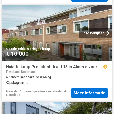
Foto bekijken
Geschakelde Woning
·
te koop
€ 10.000
Huis te koop Presidentstraat 13 in Almere voor € 450.000
Flevoland, Nederland
6
Kamers
Geschakelde Woning
·
Opslagruimte
Meer dan 1 maand geleden
aangeboden door
Meer informatie
Listedbuy