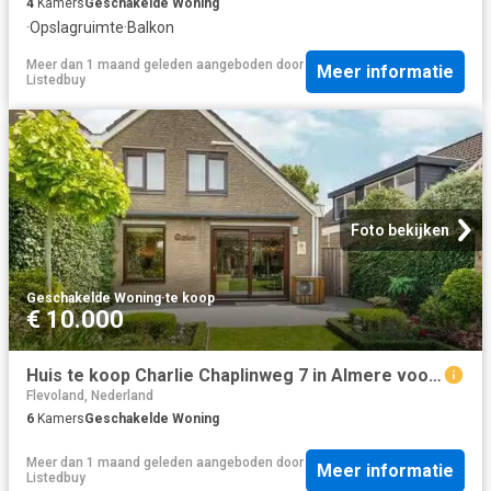
4
Kamers
Geschakelde Woning
·
Opslagruimte
·
Balkon
Meer dan 1 maand geleden
aangeboden door
Meer informatie
Listedbuy
Foto bekijken
Geschakelde Woning
·
te koop
€ 10.000
Huis te koop Charlie Chaplinweg 7 in Almere voor € 485.000
Flevoland, Nederland
6
Kamers
Geschakelde Woning
Meer dan 1 maand geleden
aangeboden door
Meer informatie
Listedbuy