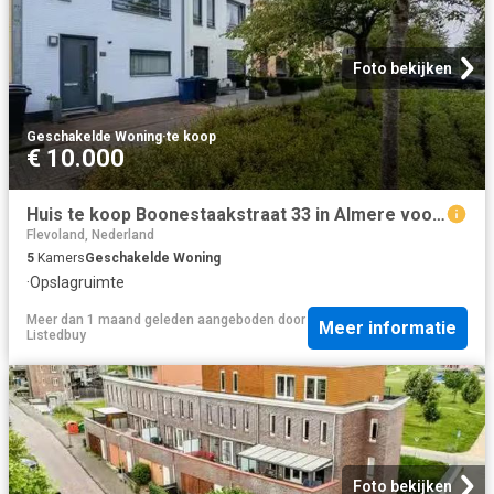
Foto bekijken
Geschakelde Woning
·
te koop
€ 10.000
Huis te koop Boonestaakstraat 33 in Almere voor € 385.000
Flevoland, Nederland
5
Kamers
Geschakelde Woning
·
Opslagruimte
Meer dan 1 maand geleden
aangeboden door
Meer informatie
Listedbuy
Foto bekijken