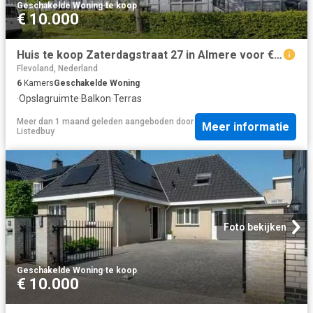
Geschakelde Woning
·
te koop
€ 10.000
Huis te koop Zaterdagstraat 27 in Almere voor € 450.000
Flevoland, Nederland
6
Kamers
Geschakelde Woning
·
Opslagruimte
·
Balkon
·
Terras
Meer dan 1 maand geleden
aangeboden door
Meer informatie
Listedbuy
Foto bekijken
Geschakelde Woning
·
te koop
€ 10.000