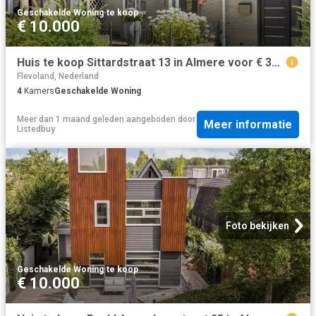
Geschakelde Woning
·
te koop
€ 10.000
Huis te koop Sittardstraat 13 in Almere voor € 350.000
Flevoland, Nederland
4
Kamers
Geschakelde Woning
Meer dan 1 maand geleden
aangeboden door
Meer informatie
Listedbuy
Foto bekijken
Geschakelde Woning
·
te koop
€ 10.000