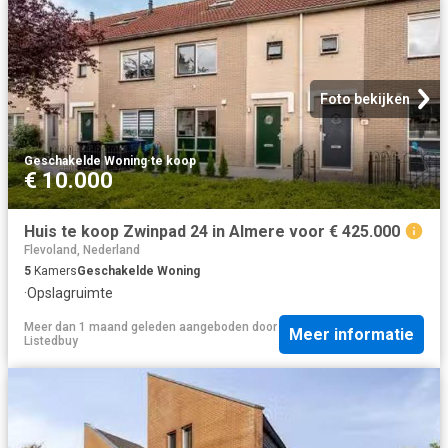
Foto bekijken
Geschakelde Woning
·
te koop
€ 10.000
Huis te koop Zwinpad 24 in Almere voor € 425.000
Flevoland, Nederland
5
Kamers
Geschakelde Woning
·
Opslagruimte
Meer dan 1 maand geleden
aangeboden door
Meer informatie
Listedbuy