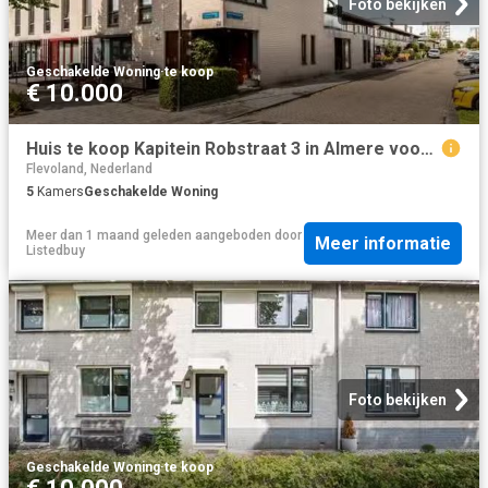
Foto bekijken
Geschakelde Woning
·
te koop
€ 10.000
Huis te koop Kapitein Robstraat 3 in Almere voor € 600.000
Flevoland, Nederland
5
Kamers
Geschakelde Woning
Meer dan 1 maand geleden
aangeboden door
Meer informatie
Listedbuy
Foto bekijken
Geschakelde Woning
·
te koop