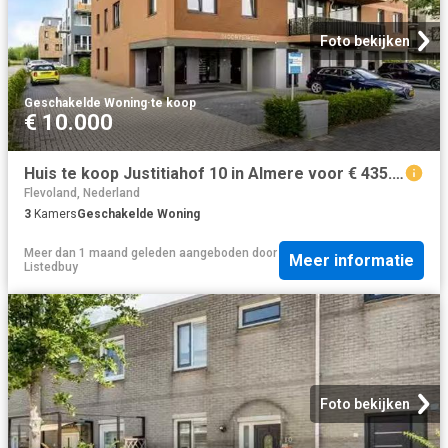
Foto bekijken
Geschakelde Woning
·
te koop
€ 10.000
Huis te koop Justitiahof 10 in Almere voor € 435.000
Flevoland, Nederland
3
Kamers
Geschakelde Woning
Meer dan 1 maand geleden
aangeboden door
Meer informatie
Listedbuy
Foto bekijken