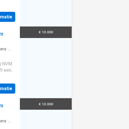
er 5
is
rmatie
rd
in
e over
€ 10.000
am
Toilet.
ers
·
rg NVM
ft een
er 4
is
rmatie
rd
in
e over
 Bad,
€ 10.000
am
ving
ers
·