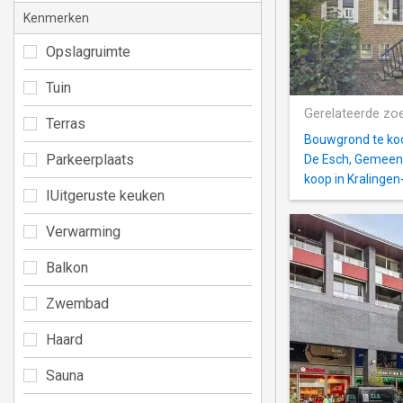
Kenmerken
Opslagruimte
Tuin
Gerelateerde zo
Terras
Bouwgrond te ko
Parkeerplaats
De Esch, Gemeen
koop in Kralinge
IUitgeruste keuken
Verwarming
Balkon
Zwembad
Haard
Sauna