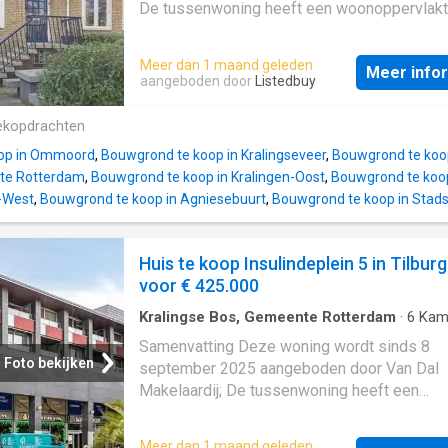
De tussenwoning heeft een woonoppervlakt
108 m² en beschikt over 3 kamers, waarvan 
slaapkamers; De woning is gebouwd In 2008
Meer dan 1 maand geleden
Meer info
in de buurt Schrijversbuurt in Eindhoven; De
aangeboden door
Listedbuy
beschikt onder andere over de volgende
voorzieningen: Airconditioning, Bad, Kabel TV
ekopdrachten
Glasvezelaansluiting, Mechanische ventilatie
op in Ommoord
,
Bouwgrond te koop in Kralingseveer
,
Bouwgrond te koop
Douche, Dakraam, Toilet, Wasruimte. Beschri
te Rotterdam
,
Bouwgrond te koop in Kralingen-Oost
,
Bouwgrond te koo
n-West
,
Bouwgrond te koop in Agniesebuurt
,
Bouwgrond te koop in Stad
Huis te koop Insulindeplein 5 in Tilburg
voor € 425.000
Kralingse Bos, Gemeente Rotterdam
·
6
Kam
Geschakelde Woning
Samenvatting Deze woning wordt sinds 8
Foto bekijken
september 2025 aangeboden door Van Dal
Makelaardij; De tussenwoning heeft een
woonoppervlakte van 105 m² en beschikt ov
kamers, waarvan 4 slaapkamers; De woning 
Meer dan 1 maand geleden