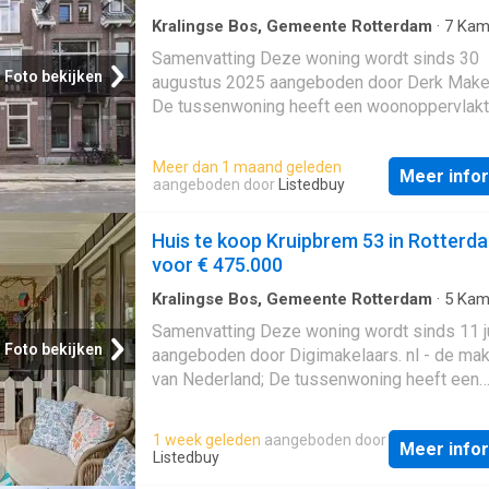
Kralingse Bos, Gemeente Rotterdam
·
7
Kam
Geschakelde Woning
·
Opslagruimte
·
Terras
Samenvatting Deze woning wordt sinds 30
Foto bekijken
augustus 2025 aangeboden door Derk Makela
De tussenwoning heeft een woonoppervlakt
228 m² en beschikt over 7 kamers, waarvan 
slaapkamers; De woning is gebouwd In 1919
Meer dan 1 maand geleden
Meer info
in de buurt Wilhelminapark en omgeving in Ut
aangeboden door
Listedbuy
De woning beschikt onder andere over de v
voorzieningen: Bad, Kabel TV, Dakkapel,
Huis te koop Kruipbrem 53 in Rotterd
Mechanische ventilatie, Dakterras, Douche,
voor € 475.000
Bergruimte, Toilet. Beschrijving
Kralingse Bos, Gemeente Rotterdam
·
5
Kam
Geschakelde Woning
Samenvatting Deze woning wordt sinds 11 j
Foto bekijken
aangeboden door Digimakelaars. nl - de mak
van Nederland; De tussenwoning heeft een
woonoppervlakte van 121 m² en beschikt ov
kamers, waarvan 4 slaapkamers; De woning 
1 week geleden
aangeboden door
Meer info
gebouwd In 1973 en ligt in de buurt
Ommoo
Listedbuy
Rotterdam; De woning beschikt onder ander