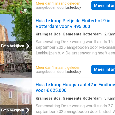
gebouwd In 2025 en ligt in de buurt Nieuw
Meer dan 1 maand geleden
Meer info
Crooswijk in Rotterdam; De woning beschikt
aangeboden door
Listedbuy
andere over de volgende voorzieningen: Dak
Bergruimte, Toilet. Beschrijving
Huis te koop Pietje de Fluiterhof 9 in
Rotterdam voor € 495.000
Kralingse Bos, Gemeente Rotterdam
·
2
Kam
Geschakelde Woning
Samenvatting Deze woning wordt sinds 15
Foto bekijken
september 2025 aangeboden door Makelaar
Lankhuijzen b. v. De tussenwoning heeft een
woonoppervlakte van 64 m² en beschikt ove
kamers, waarvan 1 slaapkamer; De woning i
Meer dan 1 maand geleden
Meer info
gebouwd In 2024 en ligt in de buurt Nieuw
aangeboden door
Listedbuy
Crooswijk in Rotterdam; De woning beschikt
andere over de volgende voorzieningen:
Huis te koop Hoogstraat 42 in Eindho
Mechanische ventilatie, Douche, Toilet. Besc
voor € 625.000
Kralingse Bos, Gemeente Rotterdam
·
3
Kam
Geschakelde Woning
Samenvatting Deze woning wordt sinds 27
Foto bekijken
september 2025 aangeboden door Listed. We