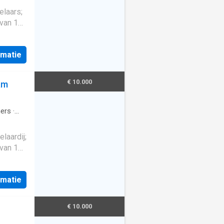
laars;
van 119
 en ligt
rmatie
ing
€ 10.000
am
rijving
ers
·
laardij;
van 135
 en ligt
rmatie
ing
ouche,
€ 10.000