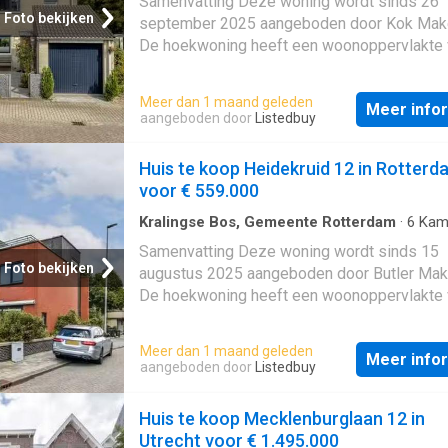
Samenvatting Deze woning wordt sinds 26
Foto bekijken
september 2025 aangeboden door Kok Make
De hoekwoning heeft een woonoppervlakte 
m² en beschikt over 4 kamers, waarvan 3
slaapkamers; De woning is gebouwd In 1972
Meer dan 1 maand geleden
Meer info
in de buurt
Ommoord
in Rotterdam; De won
aangeboden door
Listedbuy
beschikt onder andere over de volgende
voorzieningen: Airconditioning, Bad,
Huis te koop Heidekruid 12 in Rotterd
Buitenzonwering, Schuifdeuren, Toilet. Besch
voor € 559.000
Kralingse Bos, Gemeente Rotterdam
·
6
Kam
Geschakelde Woning
·
Opslagruimte
Samenvatting Deze woning wordt sinds 15
Foto bekijken
augustus 2025 aangeboden door Butler Make
De hoekwoning heeft een woonoppervlakte 
m² en beschikt over 6 kamers, waarvan 5
slaapkamers; De woning is gebouwd In 1972
Meer dan 1 maand geleden
Meer info
in de buurt
Ommoord
in Rotterdam; De won
aangeboden door
Listedbuy
beschikt onder andere over de volgende
voorzieningen: Bad, Glasvezelaansluiting, D
Huis te koop Mecklenburglaan 12 in
Bergruimte, Toilet. Beschrijving
Utrecht voor € 1.495.000