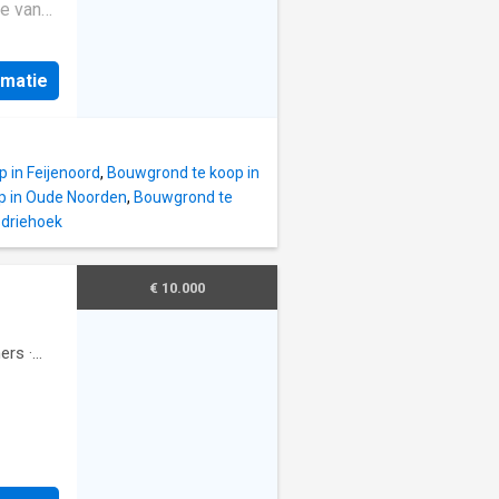
e van
2
 en ligt
rmatie
 woning
,
,
 in Feijenoord
,
Bouwgrond te koop in
jving
p in Oude Noorden
,
Bouwgrond te
sdriehoek
€ 10.000
ers
·
er 6
is