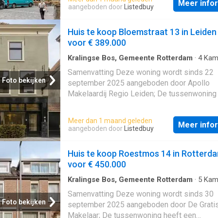
Meer info
gebouwd In 1926 en ligt in de buurt Loven O
aangeboden door
Listedbuy
Tilburg; De woning beschikt onder andere o
volgende voorzieningen: Bad, Kabel TV,
Huis te koop Bloemstraat 13 in Leiden
Glasvezelaansluiting, Mechanische ventilatie
voor € 389.000
Douche, Toilet, Wasruimte. Beschrijving
Kralingse Bos, Gemeente Rotterdam
·
4
Kam
Geschakelde Woning
Samenvatting Deze woning wordt sinds 22
Foto bekijken
september 2025 aangeboden door Apollo
Makelaardij Regio Leiden; De tussenwoning
een woonoppervlakte van 78 m² en beschikt
kamers, waarvan 3 slaapkamers; De woning 
Meer dan 1 maand geleden
Meer info
gebouwd In 1925 en ligt in de buurt De Kooi 
aangeboden door
Listedbuy
Leiden. Beschrijving
Huis te koop Roestmos 14 in Rotterd
voor € 450.000
Kralingse Bos, Gemeente Rotterdam
·
5
Kam
Geschakelde Woning
·
Opslagruimte
Samenvatting Deze woning wordt sinds 30
Foto bekijken
september 2025 aangeboden door De Grati
Makelaar; De tussenwoning heeft een