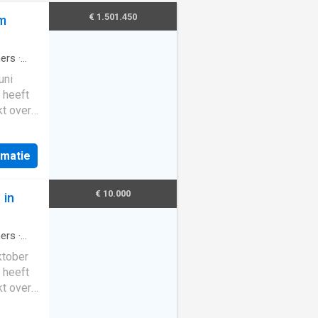
€ 1.501.450
am
ers
·
uni
 heeft
t over
g is
rmatie
 onder
Toilet.
€ 10.000
 in
ers
·
ktober
 heeft
t over
g is