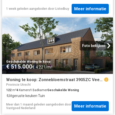
Meer informatie
1 week geleden
aangeboden door
Listedbuy
Foto bekijken
Geschakelde Woning
·
te koop
€ 515.000
€ 4.221/m²
Woning te koop: Zonnebloemstraat 3905ZC Veenendaal Vastgoed Nederland
Provincie Utrecht
122
m²
4
Kamers
1
Badkamer
Geschakelde Woning
·
IUitgeruste keuken
·
Tuin
Meer dan 1 maand geleden
aangeboden door
Meer informatie
Vastgoed Nederland