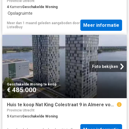
Provincie Utrecht
4
Kamers
Geschakelde Woning
·
Opslagruimte
Meer dan 1 maand geleden
aangeboden door
Meer informatie
Listedbuy
Foto bekijken
Geschakelde Woning
·
te koop
€ 485.000
Huis te koop Nat King Colestraat 9 in Almere voor € 485.000
Provincie Utrecht
5
Kamers
Geschakelde Woning