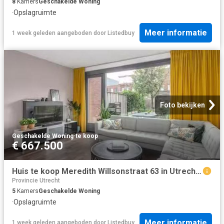
8
Kamers
Geschakelde Woning
·
Opslagruimte
Meer informatie
1 week geleden
aangeboden door
Listedbuy
Foto bekijken
Geschakelde Woning
·
te koop
€ 667.500
Huis te koop Meredith Willsonstraat 63 in Utrecht voor € 667.500
Provincie Utrecht
5
Kamers
Geschakelde Woning
·
Opslagruimte
Meer informatie
1 week geleden
aangeboden door
Listedbuy