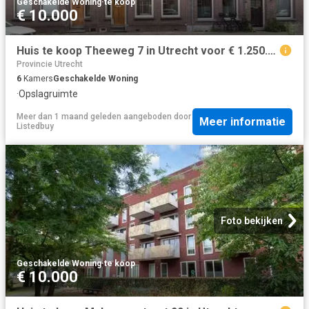
Geschakelde Woning
·
te koop
€ 10.000
Huis te koop Theeweg 7 in Utrecht voor € 1.250.000
Provincie Utrecht
6
Kamers
Geschakelde Woning
·
Opslagruimte
Meer dan 1 maand geleden
aangeboden door
Meer informatie
Listedbuy
Foto bekijken
Geschakelde Woning
·
te koop
€ 10.000