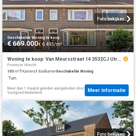
Foto bekijken
Geschakelde Woning
·
te koop
€ 669.000
€ 6.495/m²
Woning te koop: Van Meursstraat 14 3532CJ Utrecht Vastgoed Nederland
Provincie Utrecht
103
m²
7
Kamers
1
Badkamer
Geschakelde Woning
·
Tuin
Meer dan 1 maand geleden
aangeboden door
Meer informatie
Vastgoed Nederland
Foto bekijken