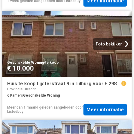
Meer informatie
1 week geleden
aangeboden door
Listedbuy
Foto bekijken
Geschakelde Woning
·
te koop
€ 10.000
Huis te koop Lijsterstraat 9 in Tilburg voor € 298.000
Provincie Utrecht
6
Kamers
Geschakelde Woning
Meer dan 1 maand geleden
aangeboden door
Meer informatie
Listedbuy