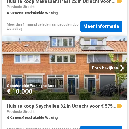
Huis te koop Makassarstraat 22 in Utrecht voor € 495.000
Provincie Utrecht
4
Kamers
Geschakelde Woning
Meer dan 1 maand geleden
aangeboden door
Meer informatie
Listedbuy
Foto bekijken
Geschakelde Woning
·
te koop
€ 10.000
Huis te koop Seychellen 32 in Utrecht voor € 575.000
Provincie Utrecht
4
Kamers
Geschakelde Woning