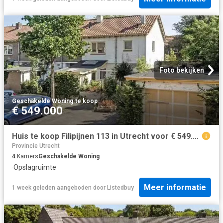
Foto bekijken
Geschakelde Woning
·
te koop
€ 549.000
Huis te koop Filipijnen 113 in Utrecht voor € 549.000
Provincie Utrecht
4
Kamers
Geschakelde Woning
·
Opslagruimte
Meer informatie
1 week geleden
aangeboden door
Listedbuy