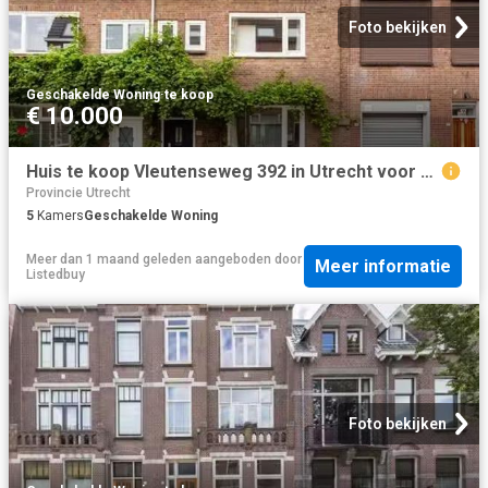
Foto bekijken
Geschakelde Woning
·
te koop
€ 10.000
Huis te koop Vleutenseweg 392 in Utrecht voor € 695.000
Provincie Utrecht
5
Kamers
Geschakelde Woning
Meer dan 1 maand geleden
aangeboden door
Meer informatie
Listedbuy
Foto bekijken