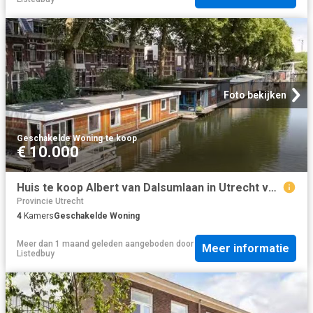
Foto bekijken
Geschakelde Woning
·
te koop
€ 10.000
Huis te koop Albert van Dalsumlaan in Utrecht voor € 449.000
Provincie Utrecht
4
Kamers
Geschakelde Woning
Meer dan 1 maand geleden
aangeboden door
Meer informatie
Listedbuy