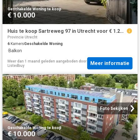
Geschakelde Woning
·
te koop
€ 10.000
Huis te koop Sartreweg 97 in Utrecht voor € 1.200.000
Provincie Utrecht
6
Kamers
Geschakelde Woning
·
Balkon
Meer dan 1 maand geleden
aangeboden door
Meer informatie
Listedbuy
Foto bekijken
Geschakelde Woning
·
te koop
€ 10.000