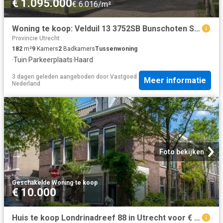
€ 1.095.000
€ 6.016/m²
Woning te koop: Velduil 13 3752SB Bunschoten Spakenburg Vastgoed Nederland
Provincie Utrecht
182
m²
9
Kamers
2
Badkamers
Tussenwoning
·
Tuin
·
Parkeerplaats
·
Haard
3 dagen geleden
aangeboden door
Vastgoed
Meer informatie
Nederland
Foto bekijken
Geschakelde Woning
·
te koop
€ 10.000
Huis te koop Londrinadreef 88 in Utrecht voor € 650.000