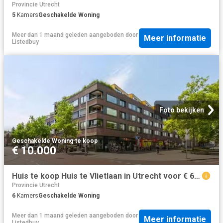
Provincie Utrecht
5
Kamers
Geschakelde Woning
Meer dan 1 maand geleden
aangeboden door
Meer informatie
Listedbuy
Foto bekijken
Geschakelde Woning
·
te koop
€ 10.000
Huis te koop Huis te Vlietlaan in Utrecht voor € 625.000
Provincie Utrecht
6
Kamers
Geschakelde Woning
Meer dan 1 maand geleden
aangeboden door
Meer informatie
Listedbuy