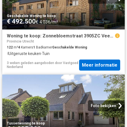
Geschakelde Woning
·
te koop
€ 492.500
€ 4.036/m²
Woning te koop: Zonnebloemstraat 3905ZC Veenendaal Vastgoed Nederland
Provincie Utrecht
122
m²
4
Kamers
1
Badkamer
Geschakelde Woning
·
IUitgeruste keuken
·
Tuin
3 weken geleden
aangeboden door
Vastgoed
Meer informatie
Nederland
Foto bekijken
Tussenwoning
·
te koop