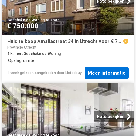
Foto bekijken
Geschakelde Woning
·
te koop
€ 750.000
Huis te koop Amaliastraat 34 in Utrecht voor € 750.000
Provincie Utrecht
5
Kamers
Geschakelde Woning
·
Opslagruimte
Meer informatie
1 week geleden
aangeboden door
Listedbuy
Foto bekijken
Geschakelde Woning
·
te koop