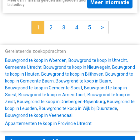
Meer dan 1 maand geleden
aangeboden door
Meer informatie
Listedbuy
1
2
3
4
5
>
Gerelateerde zoekopdrachten
Bouwgrond te koop in Woerden
,
Bouwgrond te koop in Utrecht,
Gemeente Utrecht
,
Bouwgrond te koop in Nieuwegein
,
Bouwgrond
te koop in Houten
,
Bouwgrond te koop in Bilthoven
,
Bouwgrond te
koop in Gemeente Baarn
,
Bouwgrond te koop in Baarn
,
Bouwgrond te koop in Gemeente Soest
,
Bouwgrond te koop in
Soest
,
Bouwgrond te koop in Amersfoort
,
Bouwgrond te koop in
Zeist
,
Bouwgrond te koop in Driebergen-Rijsenburg
,
Bouwgrond te
koop in Leusden
,
Bouwgrond te koop in Wijk bij Duurstede
,
Bouwgrond te koop in Veenendaal
Appartementen te koop in Provincie Utrecht