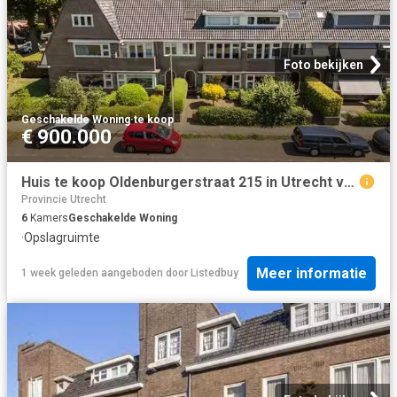
Foto bekijken
Geschakelde Woning
·
te koop
€ 900.000
Huis te koop Oldenburgerstraat 215 in Utrecht voor € 900.000
Provincie Utrecht
6
Kamers
Geschakelde Woning
·
Opslagruimte
Meer informatie
1 week geleden
aangeboden door
Listedbuy