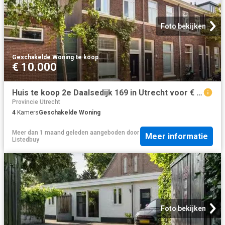
Foto bekijken
Geschakelde Woning
·
te koop
€ 10.000
Huis te koop 2e Daalsedijk 169 in Utrecht voor € 575.000
Provincie Utrecht
4
Kamers
Geschakelde Woning
Meer dan 1 maand geleden
aangeboden door
Meer informatie
Listedbuy
Foto bekijken