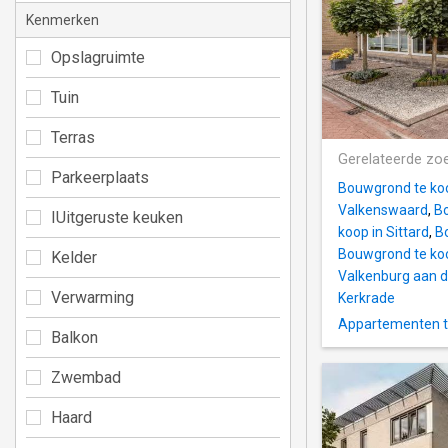
Kenmerken
Opslagruimte
Tuin
Terras
Gerelateerde zo
Parkeerplaats
Bouwgrond te ko
Valkenswaard
,
Bo
IUitgeruste keuken
koop in Sittard
,
B
Bouwgrond te ko
Kelder
Valkenburg aan d
Verwarming
Kerkrade
Appartementen t
Balkon
Zwembad
Haard