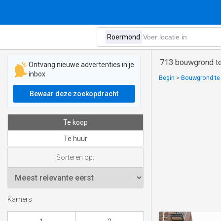
713 bouwgrond t
Ontvang nieuwe advertenties in je
inbox
Begin
>
Bouwgrond te 
Bewaar deze zoekopdracht
Te koop
Te huur
Sorteren op:
Kamers