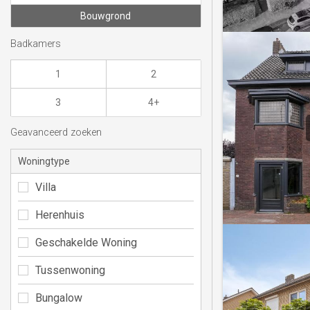
Bouwgrond
Badkamers
1
2
3
4+
Geavanceerd zoeken
Woningtype
Villa
Herenhuis
Geschakelde Woning
Tussenwoning
Bungalow