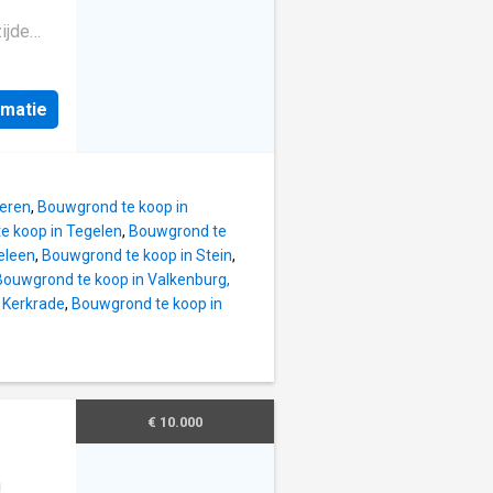
 plaats
ijde
begane
in met
. 1.067
woning
ige
mers en
rmatie
rain:
ANE
gane
 hal
ep
angend
eren
,
Bouwgrond te koop in
groot
e koop in Tegelen
,
Bouwgrond te
tijen
eleen
,
Bouwgrond te koop in Stein
,
 is
Bouwgrond te koop in Valkenburg,
 Kerkrade
,
Bouwgrond te koop in
 is een
ding
ning.
g en is
uigkap,
€ 10.000
n
rzijde
g