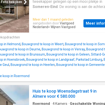
tweekapper gelegen op een mooi plekje in
Foto bekijken
Er dient altijd vooroverleg met de gemeente
Someren-Eind
. De woning is aan de achterz
te vinden over de eindbestemming van de 
uitgebouwd en heeft een prachtige achtertu
grond. De inhoud van de woning bedraagt ca
heel veel vrijheid en privacy. Een moderne 
m3 en de woonoppervlakte ca. 120 m2, over
Meer dan 1 maand geleden
met veel lichtinval en maar liefst 4 slaapka
Meer info
aangeboden door
Vastgoed
inpandige ruimte ca. 205 m2. Indeling Souter
een recentelijk vernieuwde badkamer. BEG
Nederland
> Wijnen Vastgoed
twee ruimtes 2.83 x 3.46 en 3.45 x 2.03. Be
GROND: Entree aan de zijkant van de woning,
grond: ruime hal met trappartij naar 1e verdi
ekopdrachten
met meterkast, moderne toiletruimte met h
toilet en fonteintje en trapopgang naar de 1e
op in Helmond
,
Bouwgrond te koop in Weert
,
Bouwgrond te koop in Som
verdieping. L-vormige woonkamer met een 
uwgrond te koop in Deurne
,
Bouwgrond te koop in Venray
,
Bouwgrond t
zitgedeelte. Dankzij de enorm grote raampar
ouwgrond te koop in Brunssum
,
Bouwgrond te koop in Geleen, Sittard-G
komt er veel licht het huis in. De woonkamer
op in Hoensbroek
,
Bouwgrond te koop in Landgraaf, Parkstad Limburg
,
afgewerkt met een eiken parket vloer,
e Geul
,
Bouwgrond te koop in Heerlen
,
Bouwgrond te koop in Gemeente
stucwerkwanden en een stucwerkplafond. Er
sfeervolle gashaard aanwezig. Open verbin
e koop in Roermond
naar de keuken aan de achterzijde van de wo
De keuken is geplaatst in een hoekopstellin
voorzien van een gas op glas kookplaat, afz
Huis te koop Woensdagstraat 9 in
koelkast, vaatwasser en combimagnetron e
Almere voor € 580.000
kokend waterkraan. De uitbouw aan de achte
Roermond
·
4
Kamers
·
Geschakelde Wonin
zorgt voor ee