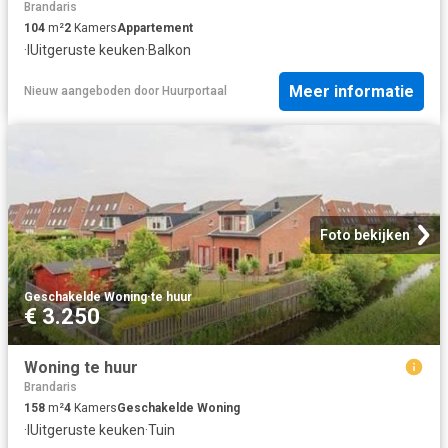
Brandaris
104
m²
2
Kamers
Appartement
·
IUitgeruste keuken
·
Balkon
Meer informatie
Nieuw
aangeboden door
Huurportaal
Foto bekijken
Geschakelde Woning
·
te huur
€ 3.250
Woning te huur
Brandaris
158
m²
4
Kamers
Geschakelde Woning
·
IUitgeruste keuken
·
Tuin