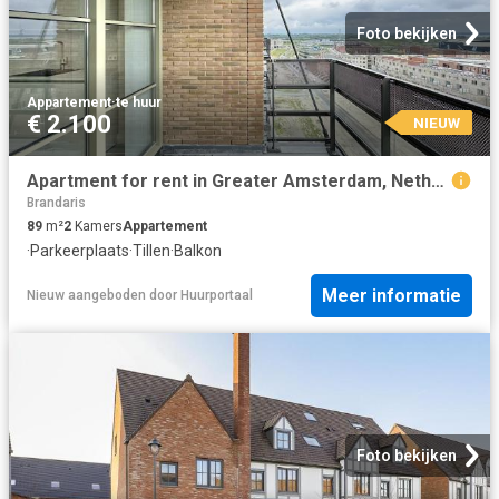
Foto bekijken
Appartement
·
te huur
€ 2.100
NIEUW
Apartment for rent in Greater Amsterdam, Netherlands
Brandaris
89
m²
2
Kamers
Appartement
·
Parkeerplaats
·
Tillen
·
Balkon
Meer informatie
Nieuw
aangeboden door
Huurportaal
Foto bekijken