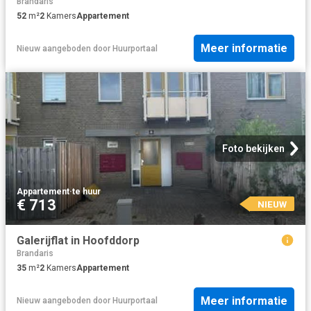
Brandaris
52
m²
2
Kamers
Appartement
Meer informatie
Nieuw
aangeboden door
Huurportaal
Foto bekijken
Appartement
·
te huur
€ 713
NIEUW
Galerijflat in Hoofddorp
Brandaris
35
m²
2
Kamers
Appartement
Meer informatie
Nieuw
aangeboden door
Huurportaal