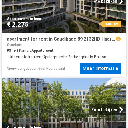
Foto bekijken
Appartement
·
te huur
€ 2.275
NIEUW
apartment for rent in Gaudikade 89 2132HD Haarlemmermeer Hoofddorp Hyde Park Hoofddorp
Brandaris
93
m²
3
Kamers
Appartement
·
IUitgeruste keuken
·
Opslagruimte
·
Parkeerplaats
·
Balkon
Meer informatie
Nieuw
aangeboden door
Huurportaal
Foto bekijken
Appartement
·
te huur