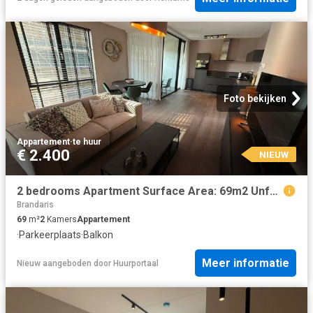
Foto bekijken
Appartement
·
te huur
€ 2.400
NIEUW
2 bedrooms Apartment Surface Area: 69m2 Unfurnished
Brandaris
69
m²
2
Kamers
Appartement
·
Parkeerplaats
·
Balkon
Meer informatie
Nieuw
aangeboden door
Huurportaal