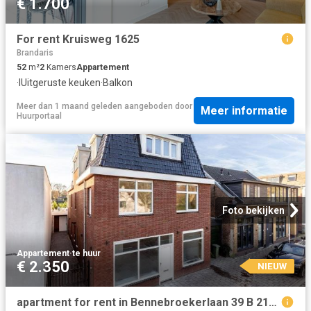
€ 1.700
For rent Kruisweg 1625
Brandaris
52
m²
2
Kamers
Appartement
·
IUitgeruste keuken
·
Balkon
Meer dan 1 maand geleden
aangeboden door
Meer informatie
Huurportaal
Foto bekijken
Appartement
·
te huur
€ 2.350
NIEUW
apartment for rent in Bennebroekerlaan 39 B 2121GR Bloemendaal Villawijk Het Duin Bennebroek