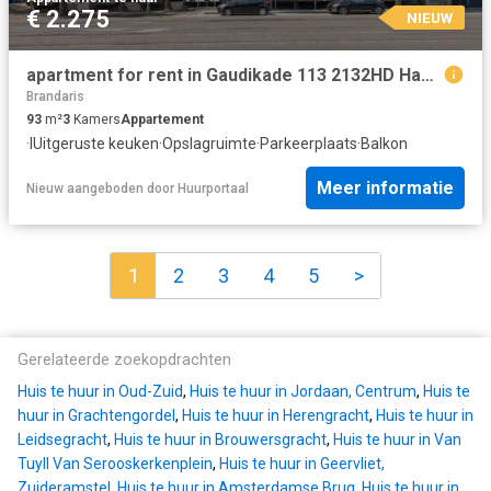
€ 2.275
NIEUW
apartment for rent in Gaudikade 113 2132HD Haarlemmermeer Hoofddorp Hyde Park Hoofddorp
Brandaris
93
m²
3
Kamers
Appartement
·
IUitgeruste keuken
·
Opslagruimte
·
Parkeerplaats
·
Balkon
Meer informatie
Nieuw
aangeboden door
Huurportaal
1
2
3
4
5
>
Gerelateerde zoekopdrachten
Huis te huur in Oud-Zuid
,
Huis te huur in Jordaan, Centrum
,
Huis te
huur in Grachtengordel
,
Huis te huur in Herengracht
,
Huis te huur in
Leidsegracht
,
Huis te huur in Brouwersgracht
,
Huis te huur in Van
Tuyll Van Serooskerkenplein
,
Huis te huur in Geervliet,
Zuideramstel
,
Huis te huur in Amsterdamse Brug
,
Huis te huur in