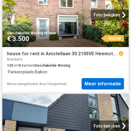
Foto bekijken
Geschakelde Woning
·
te huur
€ 3.500
NIEUW
house for rent in Amstellaan 30 2105VE Heemstede Rivierenbuurt Heemstede
Brandaris
125
m²
4
Kamers
Geschakelde Woning
·
Parkeerplaats
·
Balkon
Meer informatie
Nieuw
aangeboden door
Huurportaal
Foto bekijken