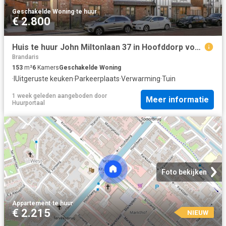
Geschakelde Woning
·
te huur
€ 2.800
Huis te huur John Miltonlaan 37 in Hoofddorp voor € 2.800
Brandaris
153
m²
6
Kamers
Geschakelde Woning
·
IUitgeruste keuken
·
Parkeerplaats
·
Verwarming
·
Tuin
1 week geleden
aangeboden door
Meer informatie
Huurportaal
Foto bekijken
Appartement
·
te huur
€ 2.215
NIEUW