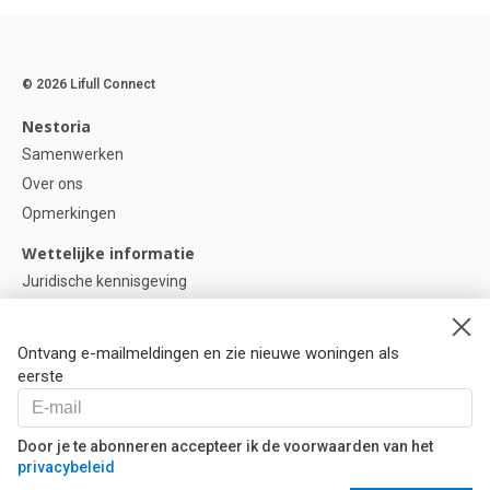
© 2026 Lifull Connect
Nestoria
Samenwerken
Over ons
Opmerkingen
Wettelijke informatie
Juridische kennisgeving
Privacybeleid
Cookie-beleid
Ontvang e-mailmeldingen en zie nieuwe woningen als
Cookie instellingen
eerste
Help
Vragen
Door je te abonneren accepteer ik de voorwaarden van het
privacybeleid
Onze partners