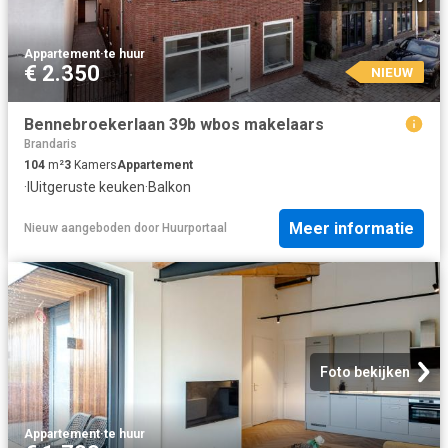
Appartement
·
te huur
€ 2.350
NIEUW
Bennebroekerlaan 39b wbos makelaars
Brandaris
104
m²
3
Kamers
Appartement
·
IUitgeruste keuken
·
Balkon
Meer informatie
Nieuw
aangeboden door
Huurportaal
Foto bekijken
Appartement
·
te huur