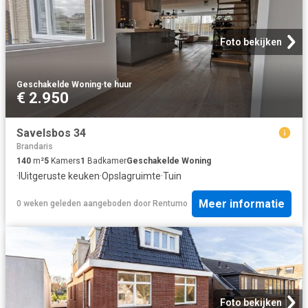
Foto bekijken
Geschakelde Woning
·
te huur
€ 2.950
Savelsbos 34
Brandaris
140
m²
5
Kamers
1
Badkamer
Geschakelde Woning
·
IUitgeruste keuken
·
Opslagruimte
·
Tuin
Meer informatie
0 weken geleden
aangeboden door
Rentumo
Foto bekijken