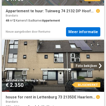
Appartement te huur: Tuinweg 74 2132 DP Hoofddorp
Brandaris
48
m²
2
Kamers
1
Badkamer
Appartement
Meer informatie
Nieuw
aangeboden door
Rentumo
Foto bekijken
Geschakelde Woning
·
te huur
€ 2.350
BIJGEWERKT
house for rent in Lettenburg 73 2135DE Haarlemmermeer Hoofddorp Toolenburg West Hoofddorp
Brandaris