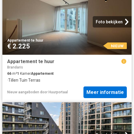
Foto bekijken
Appartement
·
te huur
€ 2.225
NIEUW
Appartement te huur
Brandaris
66
m²
1
Kamer
Appartement
·
Tillen
·
Tuin
·
Terras
Meer informatie
Nieuw
aangeboden door
Huurportaal