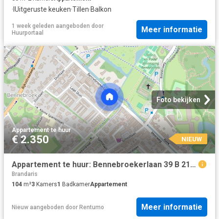
·
IUitgeruste keuken
·
Tillen
·
Balkon
1 week geleden
aangeboden door
Meer informatie
Huurportaal
Foto bekijken
Appartement
·
te huur
€ 2.350
NIEUW
Appartement te huur: Bennebroekerlaan 39 B 2121 GR Bennebroek
Brandaris
104
m²
3
Kamers
1
Badkamer
Appartement
Meer informatie
Nieuw
aangeboden door
Rentumo