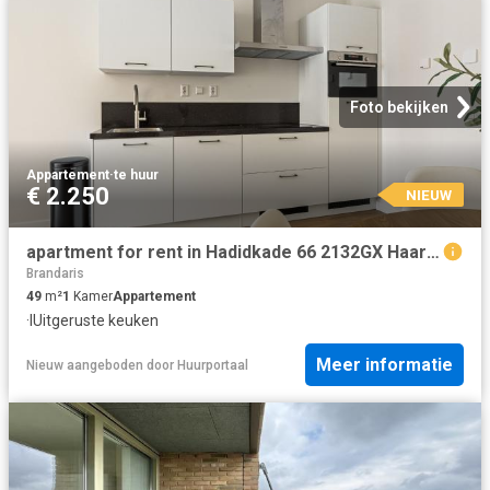
Foto bekijken
Appartement
·
te huur
€ 2.250
NIEUW
apartment for rent in Hadidkade 66 2132GX Haarlemmermeer Hoofddorp Hyde Park Hoofddorp
Brandaris
49
m²
1
Kamer
Appartement
·
IUitgeruste keuken
Meer informatie
Nieuw
aangeboden door
Huurportaal