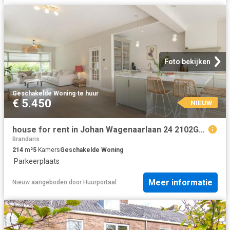
Foto bekijken
Geschakelde Woning
·
te huur
€ 5.450
NIEUW
house for rent in Johan Wagenaarlaan 24 2102GC Heemstede Heemsteedse Dreef, Schildersbuurt en omgeving Heemstede
Brandaris
214
m²
5
Kamers
Geschakelde Woning
·
Parkeerplaats
Meer informatie
Nieuw
aangeboden door
Huurportaal