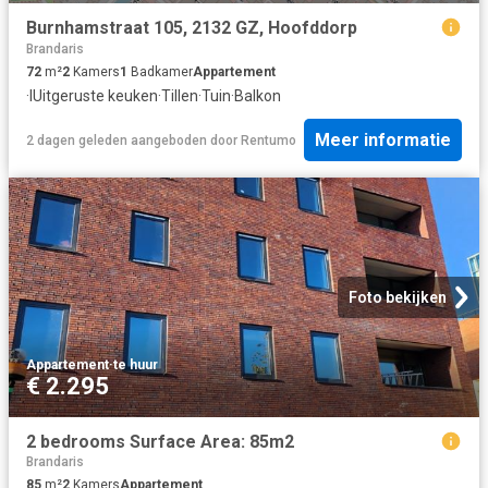
Burnhamstraat 105, 2132 GZ, Hoofddorp
Brandaris
72
m²
2
Kamers
1
Badkamer
Appartement
·
IUitgeruste keuken
·
Tillen
·
Tuin
·
Balkon
Meer informatie
2 dagen geleden
aangeboden door
Rentumo
Foto bekijken
Appartement
·
te huur
€ 2.295
2 bedrooms Surface Area: 85m2
Brandaris
85
m²
2
Kamers
Appartement