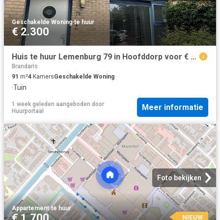
Geschakelde Woning
·
te huur
€ 2.300
Huis te huur Lemenburg 79 in Hoofddorp voor € 2.300
Brandaris
91
m²
4
Kamers
Geschakelde Woning
·
Tuin
1 week geleden
aangeboden door
Meer informatie
Huurportaal
Foto bekijken
Appartement
·
te huur
€ 1.700
NIEUW