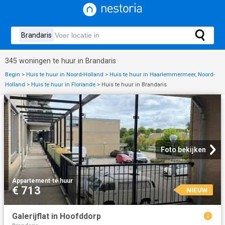
345 woningen te huur in Brandaris
Begin
>
Huis te huur in Noord-Holland
>
Huis te huur in Haarlemmermeer, Noord-
Holland
>
Huis te huur in Floriande
>
Huis te huur in Brandaris
Foto bekijken
Appartement
·
te huur
€ 713
NIEUW
Galerijflat in Hoofddorp