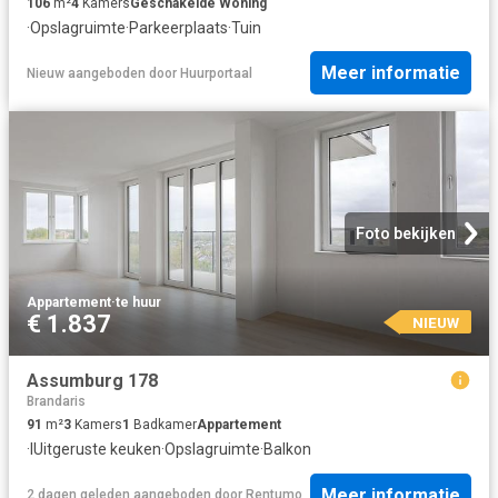
106
m²
4
Kamers
Geschakelde Woning
·
Opslagruimte
·
Parkeerplaats
·
Tuin
Meer informatie
Nieuw
aangeboden door
Huurportaal
Foto bekijken
Appartement
·
te huur
€ 1.837
NIEUW
Assumburg 178
Brandaris
91
m²
3
Kamers
1
Badkamer
Appartement
·
IUitgeruste keuken
·
Opslagruimte
·
Balkon
Meer informatie
2 dagen geleden
aangeboden door
Rentumo