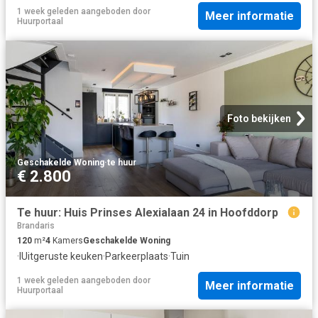
1 week geleden
aangeboden door
Meer informatie
Huurportaal
Foto bekijken
Geschakelde Woning
·
te huur
€ 2.800
Te huur: Huis Prinses Alexialaan 24 in Hoofddorp
Brandaris
120
m²
4
Kamers
Geschakelde Woning
·
IUitgeruste keuken
·
Parkeerplaats
·
Tuin
1 week geleden
aangeboden door
Meer informatie
Huurportaal