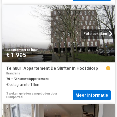
Foto bekijken
Appartement
·
te huur
€ 1.995
Te huur: Appartement De Slufter in Hoofddorp
Brandaris
70
m²
2
Kamers
Appartement
·
Opslagruimte
·
Tillen
3 weken geleden
aangeboden door
Meer informatie
Huurportaal