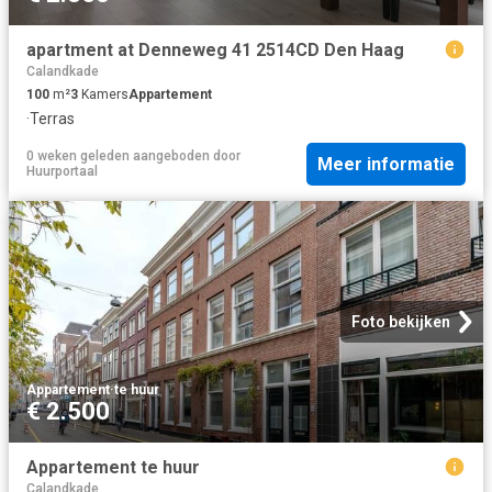
apartment at Denneweg 41 2514CD Den Haag
Calandkade
100
m²
3
Kamers
Appartement
·
Terras
0 weken geleden
aangeboden door
Meer informatie
Huurportaal
Foto bekijken
Appartement
·
te huur
€ 2.500
Appartement te huur
Calandkade