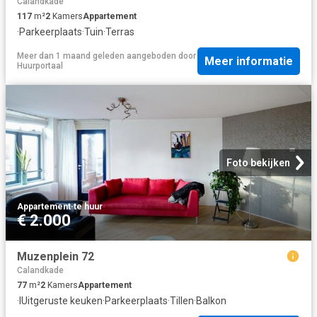
Calandkade
117
m²
2
Kamers
Appartement
·
Parkeerplaats
·
Tuin
·
Terras
Meer dan 1 maand geleden
aangeboden door
Meer informatie
Huurportaal
Foto bekijken
Appartement
·
te huur
€ 2.000
Muzenplein 72
Calandkade
77
m²
2
Kamers
Appartement
·
IUitgeruste keuken
·
Parkeerplaats
·
Tillen
·
Balkon