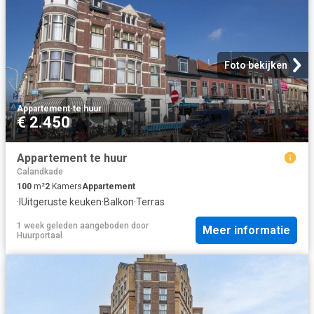
Foto bekijken
Appartement
·
te huur
€ 2.450
Appartement te huur
Calandkade
100
m²
2
Kamers
Appartement
·
IUitgeruste keuken
·
Balkon
·
Terras
1 week geleden
aangeboden door
Meer informatie
Huurportaal