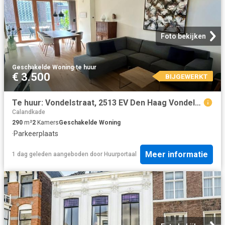
Foto bekijken
Geschakelde Woning
·
te huur
€ 3.500
BIJGEWERKT
Te huur: Vondelstraat, 2513 EV Den Haag Vondelstraat, 2513 EV Den Haag | The Real Estate Company
Calandkade
290
m²
2
Kamers
Geschakelde Woning
·
Parkeerplaats
Meer informatie
1 dag geleden
aangeboden door
Huurportaal