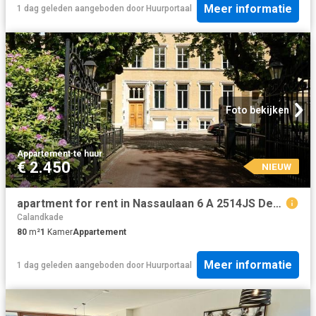
Meer informatie
1 dag geleden
aangeboden door
Huurportaal
Foto bekijken
Appartement
·
te huur
€ 2.450
NIEUW
apartment for rent in Nassaulaan 6 A 2514JS Den Haag Willemspark Den Haag
Calandkade
80
m²
1
Kamer
Appartement
Meer informatie
1 dag geleden
aangeboden door
Huurportaal