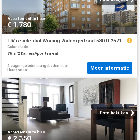
Appartement
·
te huur
€ 1.780
LIV residential Woning Waldorpstraat 580 D 2521CK Den Haag in Den Haag den haag
Calandkade
76
m²
2
Kamers
Appartement
4 dagen geleden
aangeboden door
Meer informatie
Huurportaal
Foto bekijken
Appartement
·
te huur
€ 2.350