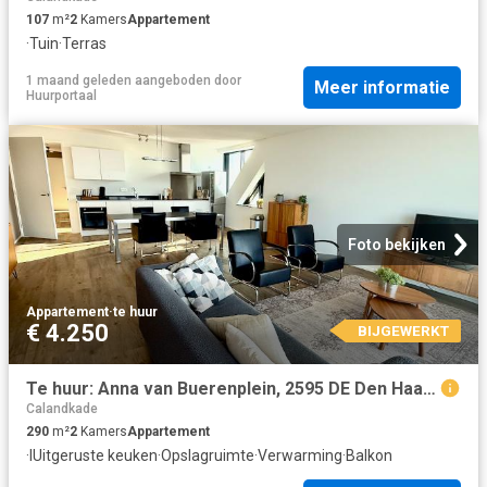
107
m²
2
Kamers
Appartement
·
Tuin
·
Terras
1 maand geleden
aangeboden door
Meer informatie
Huurportaal
Foto bekijken
Appartement
·
te huur
€ 4.250
BIJGEWERKT
Te huur: Anna van Buerenplein, 2595 DE Den Haag Anna van Buerenplein, 2595 DE Den Haag | The Real Estate Company
Calandkade
290
m²
2
Kamers
Appartement
·
IUitgeruste keuken
·
Opslagruimte
·
Verwarming
·
Balkon