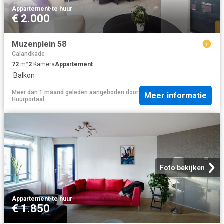
Appartement
·
te huur
€ 2.000
Muzenplein 58
Calandkade
72
m²
2
Kamers
Appartement
·
Balkon
Meer dan 1 maand geleden
aangeboden door
Meer informatie
Huurportaal
Foto bekijken
Appartement
·
te huur
€ 1.850