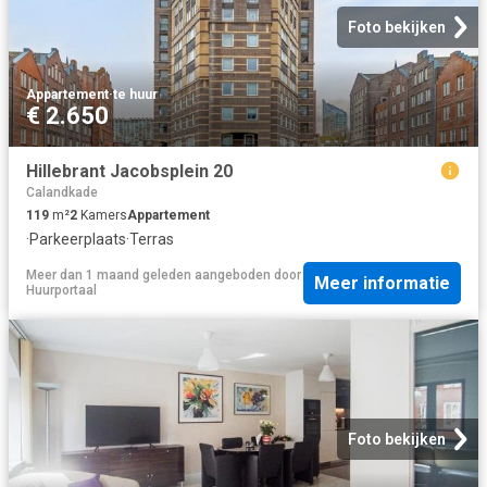
Foto bekijken
Appartement
·
te huur
€ 2.650
Hillebrant Jacobsplein 20
Calandkade
119
m²
2
Kamers
Appartement
·
Parkeerplaats
·
Terras
Meer dan 1 maand geleden
aangeboden door
Meer informatie
Huurportaal
Foto bekijken