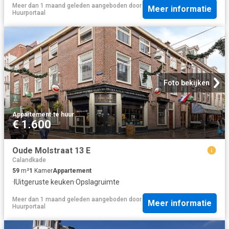
Meer dan 1 maand geleden
aangeboden door
Meer informatie
Huurportaal
Foto bekijken
Appartement
·
te huur
€ 1.600
Oude Molstraat 13 E
Calandkade
59
m²
1
Kamer
Appartement
·
IUitgeruste keuken
·
Opslagruimte
Meer dan 1 maand geleden
aangeboden door
Meer informatie
Huurportaal