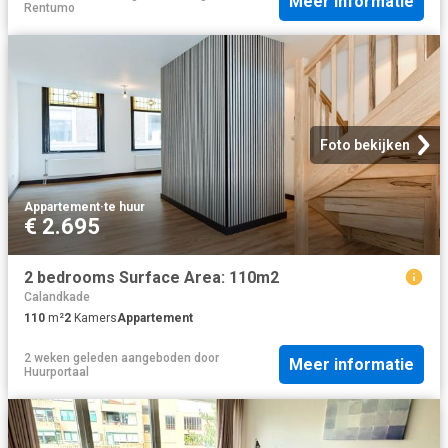
Meer informatie
Rentumo
Foto bekijken
Appartement
·
te huur
€ 2.695
2 bedrooms Surface Area: 110m2
Calandkade
110
m²
2
Kamers
Appartement
2 weken geleden
aangeboden door
Meer informatie
Huurportaal