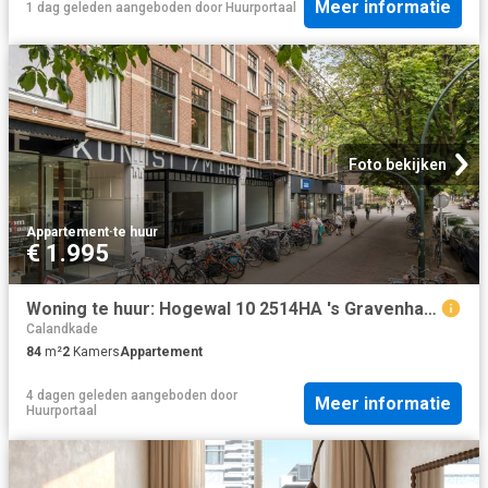
Meer informatie
1 dag geleden
aangeboden door
Huurportaal
Foto bekijken
Appartement
·
te huur
€ 1.995
Woning te huur: Hogewal 10 2514HA 's Gravenhage
Calandkade
84
m²
2
Kamers
Appartement
4 dagen geleden
aangeboden door
Meer informatie
Huurportaal