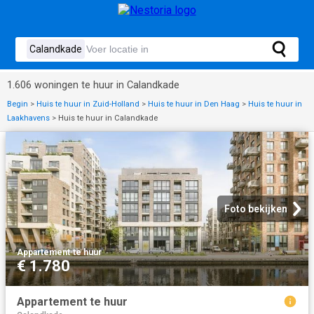
1.606 woningen te huur in Calandkade
Begin
>
Huis te huur in Zuid-Holland
>
Huis te huur in Den Haag
>
Huis te huur in
Laakhavens
>
Huis te huur in Calandkade
Foto bekijken
Appartement
·
te huur
€ 1.780
Appartement te huur