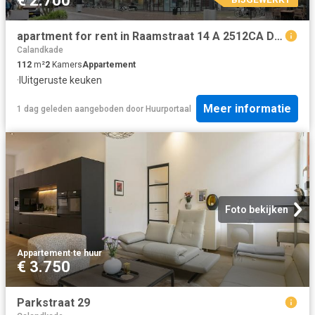
€ 2.700
apartment for rent in Raamstraat 14 A 2512CA Den Haag Zuidwal Den Haag
Calandkade
112
m²
2
Kamers
Appartement
·
IUitgeruste keuken
Meer informatie
1 dag geleden
aangeboden door
Huurportaal
Foto bekijken
Appartement
·
te huur
€ 3.750
Parkstraat 29