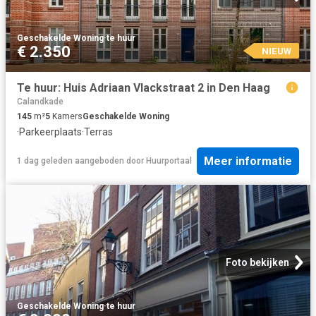
Geschakelde Woning
·
te huur
€ 2.350
NIEUW
Te huur: Huis Adriaan Vlackstraat 2 in Den Haag
Calandkade
145
m²
5
Kamers
Geschakelde Woning
·
Parkeerplaats
·
Terras
Meer informatie
1 dag geleden
aangeboden door
Huurportaal
Foto bekijken
Geschakelde Woning
·
te huur