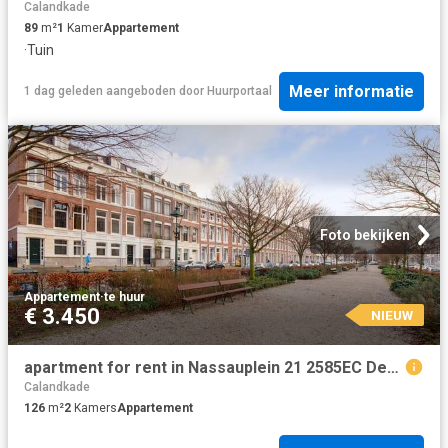
Calandkade
89
m²
1
Kamer
Appartement
·
Tuin
Meer informatie
1 dag geleden
aangeboden door
Huurportaal
Foto bekijken
Appartement
·
te huur
€ 3.450
NIEUW
apartment for rent in Nassauplein 21 2585EC Den Haag Archipelbuurt Den Haag
Calandkade
126
m²
2
Kamers
Appartement