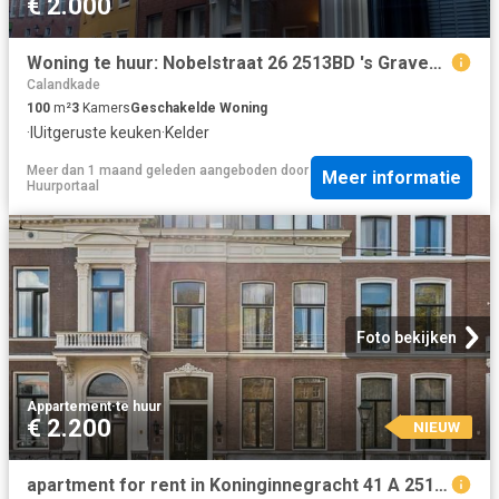
€ 2.000
Woning te huur: Nobelstraat 26 2513BD 's Gravenhage
Calandkade
100
m²
3
Kamers
Geschakelde Woning
·
IUitgeruste keuken
·
Kelder
Meer dan 1 maand geleden
aangeboden door
Meer informatie
Huurportaal
Foto bekijken
Appartement
·
te huur
€ 2.200
NIEUW
apartment for rent in Koninginnegracht 41 A 2514AD Den Haag Archipelbuurt Den Haag