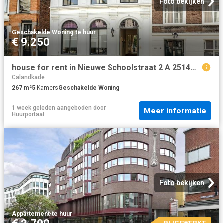
Foto bekijken
Geschakelde Woning
·
te huur
€ 9.250
house for rent in Nieuwe Schoolstraat 2 A 2514HX Den Haag Voorhout Den Haag
Calandkade
267
m²
5
Kamers
Geschakelde Woning
1 week geleden
aangeboden door
Meer informatie
Huurportaal
Foto bekijken
Appartement
·
te huur
BIJGEWERKT