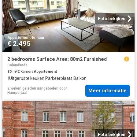
Foto bekijken
Appartement
·
te huur
€ 2.495
2 bedrooms Surface Area: 80m2 Furnished
Calandkade
80
m²
2
Kamers
Appartement
·
IUitgeruste keuken
·
Parkeerplaats
·
Balkon
2 weken geleden
aangeboden door
Meer informatie
Huurportaal
Foto bekijken