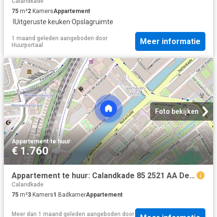
Calandkade
75
m²
2
Kamers
Appartement
·
IUitgeruste keuken
·
Opslagruimte
1 maand geleden
aangeboden door
Meer informatie
Huurportaal
Foto bekijken
Appartement
·
te huur
€ 1.760
Appartement te huur: Calandkade 85 2521 AA Den Haag
Calandkade
75
m²
3
Kamers
1
Badkamer
Appartement
Meer dan 1 maand geleden
aangeboden door