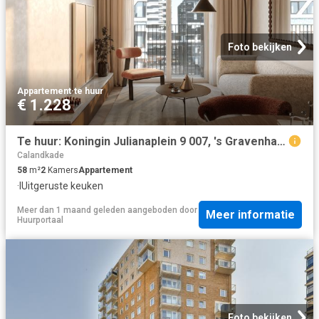
Foto bekijken
Appartement
·
te huur
€ 1.228
Te huur: Koningin Julianaplein 9 007, 's Gravenhage
Calandkade
58
m²
2
Kamers
Appartement
·
IUitgeruste keuken
Meer dan 1 maand geleden
aangeboden door
Meer informatie
Huurportaal
Foto bekijken