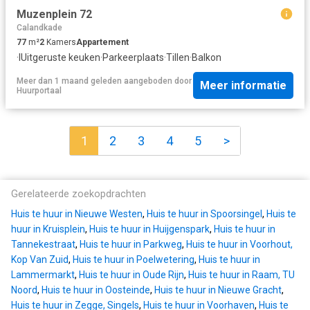
Muzenplein 72
Calandkade
77
m²
2
Kamers
Appartement
·
IUitgeruste keuken
·
Parkeerplaats
·
Tillen
·
Balkon
Meer dan 1 maand geleden
aangeboden door
Meer informatie
Huurportaal
1
2
3
4
5
>
Gerelateerde zoekopdrachten
Huis te huur in Nieuwe Westen
,
Huis te huur in Spoorsingel
,
Huis te
huur in Kruisplein
,
Huis te huur in Huijgenspark
,
Huis te huur in
Tannekestraat
,
Huis te huur in Parkweg
,
Huis te huur in Voorhout,
Kop Van Zuid
,
Huis te huur in Poelwetering
,
Huis te huur in
Lammermarkt
,
Huis te huur in Oude Rijn
,
Huis te huur in Raam, TU
Noord
,
Huis te huur in Oosteinde
,
Huis te huur in Nieuwe Gracht
,
Huis te huur in Zegge, Singels
,
Huis te huur in Voorhaven
,
Huis te