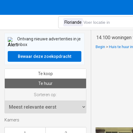
14.100 woningen t
Ontvang nieuwe advertenties in je
inbox
Begin
>
Huis te huur i
Bewaar deze zoekopdracht
Te koop
Te huur
Sorteren op:
Kamers