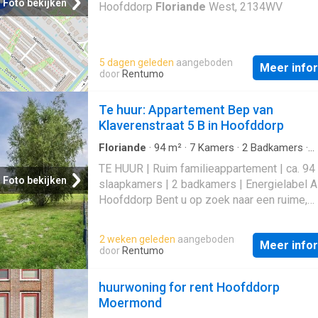
moderne open keuken vormt het hart van de
Foto bekijken
Hoofddorp
Floriande
West, 2134WV
en is voorzien van diverse hoogwaardige
inbouwapparatuur — ideaal voor gezinnen en
liefhebbers van koken en gezellig samenzij
5 dagen geleden
aangeboden
meerdere slaapkamers, comfortabele badk
Meer info
door
Rentumo
en een praktische indeling biedt deze wonin
ruimte voor comfortabel wonen en werken aa
Te huur: Appartement Bep van
De hoogwaardige afwerking en uitstekende 
Klaverenstraat 5 B in Hoofddorp
van onderhoud zorgen ervoor dat de woning 
instapklaar is. De zonnige tuin rondom de w
Floriande
·
94
m²
·
7
Kamers
·
2
Badkamers
·
Appartement
·
IUitgeruste keuken
·
Verwarmin
TE HUUR | Ruim familieappartement | ca. 94 
Foto bekijken
slaapkamers | 2 badkamers | Energielabel A
Hoofddorp Bent u op zoek naar een ruime,
energiezuinige woning op een uitstekende l
nabij Schiphol en Amsterdam? Dan is dit ve
2 weken geleden
aangeboden
Meer info
ruime appartement in de geliefde wijk
Flori
door
Rentumo
Oost precies wat u zoekt. Met circa 94 m²
woonoppervlak, verdeeld over twee woonla
huurwoning for rent Hoofddorp
biedt deze woning maar liefst zes slaapkam
Moermond
twee moderne badkamers en vloerverwarmin