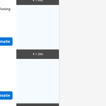
€ 1.495
Woning
rmatie
€ 1.200
rmatie