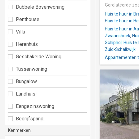
Gerelateerde zo
Dubbele Bovenwoning
Huis te huur in B
Penthouse
Huis te huur in H
Huis te huur in 
Villa
Zwaanshoek
,
Hui
Schiphol
,
Huis te
Herenhuis
Zuid-Schalkwijk
Geschakelde Woning
Appartementen te
Tussenwoning
Bungalow
Landhuis
Eengezinswoning
Bedrijfspand
Kenmerken