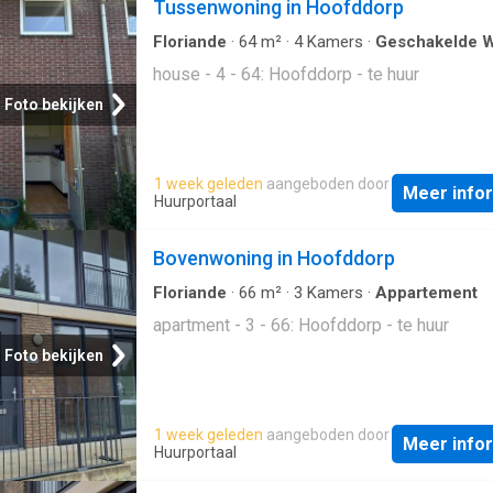
Tussenwoning in Hoofddorp
Floriande
·
64
m²
·
4
Kamers
·
Geschakelde 
house - 4 - 64: Hoofddorp - te huur
Foto bekijken
1 week geleden
aangeboden door
Meer info
Huurportaal
Bovenwoning in Hoofddorp
Floriande
·
66
m²
·
3
Kamers
·
Appartement
apartment - 3 - 66: Hoofddorp - te huur
Foto bekijken
1 week geleden
aangeboden door
Meer info
Huurportaal