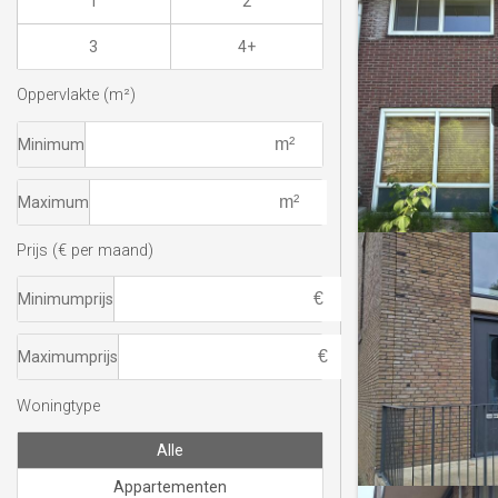
1
2
3
4+
Oppervlakte (m²)
Minimum
Maximum
Prijs (€ per maand)
Minimumprijs
Maximumprijs
Woningtype
Alle
Appartementen