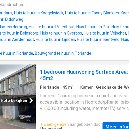
ekopdrachten
randaris
,
Huis te huur in Koegelwieck
,
Huis te huur in Fanny Blankers-Koe
enri Didonweg
Aalsmeerderbrug
,
Huis te huur in Rijsenhout
,
Huis te huur in Pax
,
Huis te h
s te huur in Beinsdorp
,
Huis te huur in Overbos
,
Huis te huur in Vrijschot
,
 huur in Aerdenhout
,
Huis te huur in Lijnden
,
Huis te huur in Bentveld
,
Huis
 huur in Floriande
,
Bouwgrond te huur in Floriande
1 bedroom Huurwoning Surface Area:
45m2
Floriande
·
45
m²
·
1
Kamer
·
Geschakelde W
For rent: Charming house in a quiet and easil
Foto bekijken
accessible location in HoofddorpRental pric
€1500.00 including water, internet/TV, servi
costsAdvance: €100.00 electricity and €50.0
furnitureRental period: Minimum 24 months
1 week geleden
aangeboden door
Meer info
Available from: 01-0. For more information 