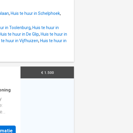
nlaan
,
Huis te huur in Schelphoek
,
uur in Toolenburg
,
Huis te huur in
Huis te huur in De Glip
,
Huis te huur in
 te huur in Vijfhuizen
,
Huis te huur in
€ 1.500
oning
y
e:
ce
0 for
rmatie
see