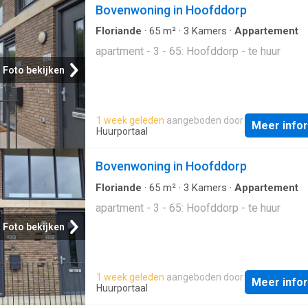
Bovenwoning in Hoofddorp
Floriande
·
65
m²
·
3
Kamers
·
Appartement
apartment - 3 - 65: Hoofddorp - te huur
Foto bekijken
1 week geleden
aangeboden door
Meer info
Huurportaal
Bovenwoning in Hoofddorp
Floriande
·
65
m²
·
3
Kamers
·
Appartement
apartment - 3 - 65: Hoofddorp - te huur
Foto bekijken
1 week geleden
aangeboden door
Meer info
Huurportaal