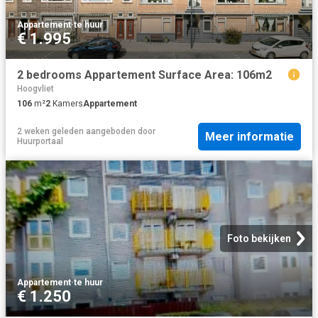
Appartement
·
te huur
€ 1.995
2 bedrooms Appartement Surface Area: 106m2
Hoogvliet
106
m²
2
Kamers
Appartement
2 weken geleden
aangeboden door
Meer informatie
Huurportaal
Foto bekijken
Appartement
·
te huur
€ 1.250