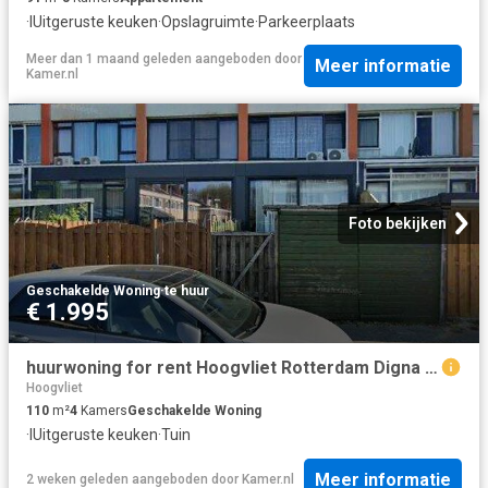
·
IUitgeruste keuken
·
Opslagruimte
·
Parkeerplaats
Meer dan 1 maand geleden
aangeboden door
Meer informatie
Kamer.nl
Foto bekijken
Geschakelde Woning
·
te huur
€ 1.995
huurwoning for rent Hoogvliet Rotterdam Digna Johannaweg
Hoogvliet
110
m²
4
Kamers
Geschakelde Woning
·
IUitgeruste keuken
·
Tuin
Meer informatie
2 weken geleden
aangeboden door
Kamer.nl