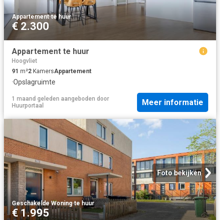
Appartement
·
te huur
€ 2.300
Appartement te huur
Hoogvliet
91
m²
2
Kamers
Appartement
·
Opslagruimte
1 maand geleden
aangeboden door
Meer informatie
Huurportaal
Foto bekijken
Geschakelde Woning
·
te huur
€ 1.995