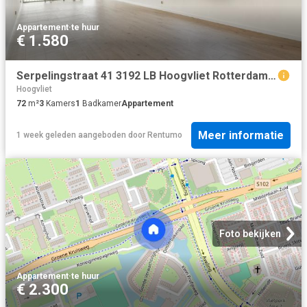
Appartement
·
te huur
€ 1.580
Serpelingstraat 41 3192 LB Hoogvliet Rotterdam, 3192 LB, Hoogvliet Rotterdam
Hoogvliet
72
m²
3
Kamers
1
Badkamer
Appartement
Meer informatie
1 week geleden
aangeboden door
Rentumo
Foto bekijken
Appartement
·
te huur
€ 2.300