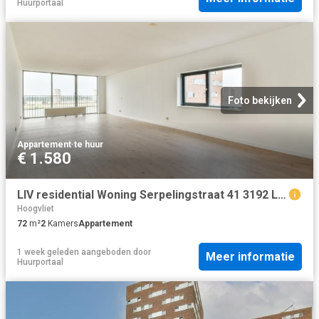
Huurportaal
Foto bekijken
Appartement
·
te huur
€ 1.580
LIV residential Woning Serpelingstraat 41 3192 LB Hoogvliet Rotterdam in Hoogvliet Rotterdam hoogvliet rotterdam
Hoogvliet
72
m²
2
Kamers
Appartement
1 week geleden
aangeboden door
Meer informatie
Huurportaal