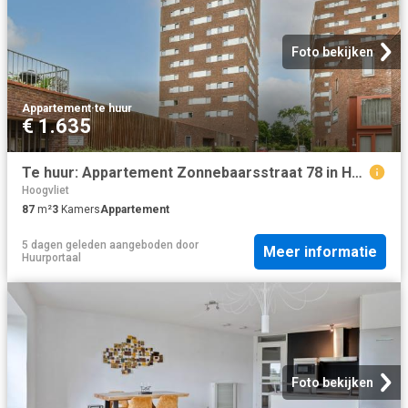
Foto bekijken
Appartement
·
te huur
€ 1.635
Te huur: Appartement Zonnebaarsstraat 78 in Hoogvliet Rotterdam
Hoogvliet
87
m²
3
Kamers
Appartement
5 dagen geleden
aangeboden door
Meer informatie
Huurportaal
Foto bekijken