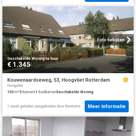
Foto bekijken
Geschakelde Woning
·
te huur
€ 1.345
Kouwenaardseweg, 53, Hoogvliet Rotterdam
Hoogvliet
103
m²
3
Kamers
1
Badkamer
Geschakelde Woning
Meer informatie
1 week geleden
aangeboden door
Rentumo