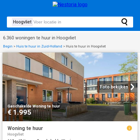
6.360 woningen te huur in Hoogvliet
Begin
>
Huis te huur in Zuid-Holland
>
Huis te huur in Hoogvliet
Foto bekijken
Geschakelde Woning
·
te huur
€ 1.995
Woning te huur
Hoogvliet