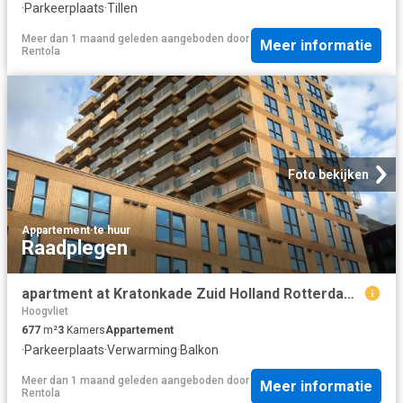
·
Parkeerplaats
·
Tillen
Meer dan 1 maand geleden
aangeboden door
Meer informatie
Rentola
Foto bekijken
Appartement
·
te huur
Raadplegen
apartment at Kratonkade Zuid Holland Rotterdam 3024 ES
Hoogvliet
677
m²
3
Kamers
Appartement
·
Parkeerplaats
·
Verwarming
·
Balkon
Meer dan 1 maand geleden
aangeboden door
Meer informatie
Rentola