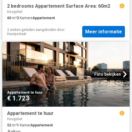
2 bedrooms Appartement Surface Area: 60m2
Hoogvliet
60
m²
2
Kamers
Appartement
2 weken geleden
aangeboden door
Meer informatie
Huurportaal
Foto bekijken
Appartement
·
te huur
€ 1.723
Appartement te huur
Hoogvliet
52
m²
1
Kamer
Appartement
·
Balkon