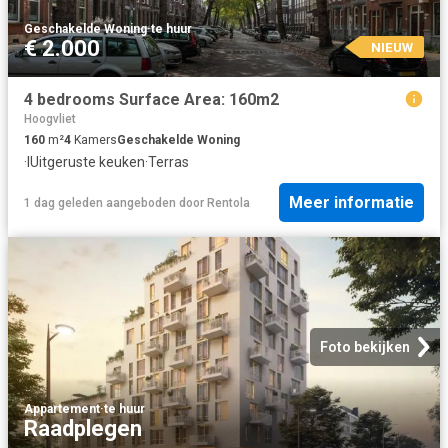
Geschakelde Woning
·
te huur
€ 2.000
NIEUW
4 bedrooms Surface Area: 160m2
Hoogvliet
160
m²
4
Kamers
Geschakelde Woning
·
IUitgeruste keuken
·
Terras
Meer informatie
1 dag geleden
aangeboden door
Rentola
Foto bekijken
Appartement
·
te huur
Raadplegen