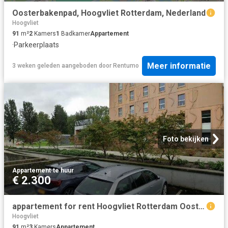
Oosterbakenpad, Hoogvliet Rotterdam, Nederland
Hoogvliet
91
m²
2
Kamers
1
Badkamer
Appartement
·
Parkeerplaats
Meer informatie
3 weken geleden
aangeboden door
Rentumo
Foto bekijken
Appartement
·
te huur
€ 2.300
appartement for rent Hoogvliet Rotterdam Oosterbakenpad
Hoogvliet
91
m²
3
Kamers
Appartement