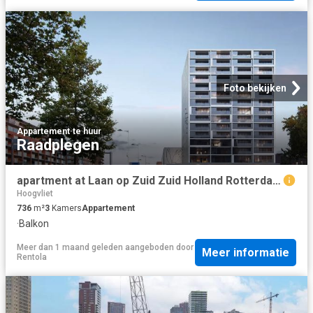
Foto bekijken
Appartement
·
te huur
Raadplegen
apartment at Laan op Zuid Zuid Holland Rotterdam 3072 DB
Hoogvliet
736
m²
3
Kamers
Appartement
·
Balkon
Meer dan 1 maand geleden
aangeboden door
Meer informatie
Rentola