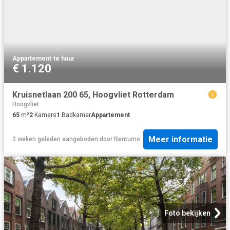
Appartement
·
te huur
€ 1.120
Kruisnetlaan 200 65, Hoogvliet Rotterdam
Hoogvliet
65
m²
2
Kamers
1
Badkamer
Appartement
Meer informatie
2 weken geleden
aangeboden door
Rentumo
Foto bekijken