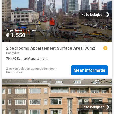
Foto bekijken
Appartement
·
te huur
€ 1.550
2 bedrooms Appartement Surface Area: 70m2
Hoogvliet
70
m²
2
Kamers
Appartement
2 weken geleden
aangeboden door
Meer informatie
Huurportaal
Foto bekijken