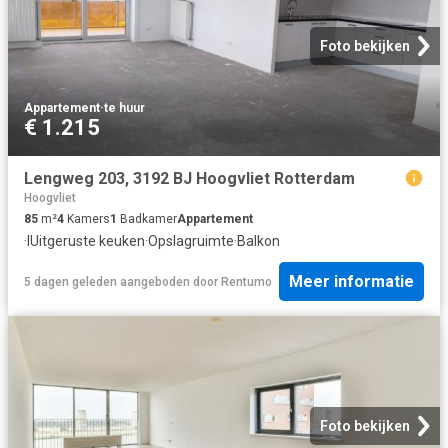
Foto bekijken
Appartement
·
te huur
€ 1.215
Lengweg 203, 3192 BJ Hoogvliet Rotterdam
Hoogvliet
85
m²
4
Kamers
1
Badkamer
Appartement
·
IUitgeruste keuken
·
Opslagruimte
·
Balkon
Meer informatie
5 dagen geleden
aangeboden door
Rentumo
Foto bekijken