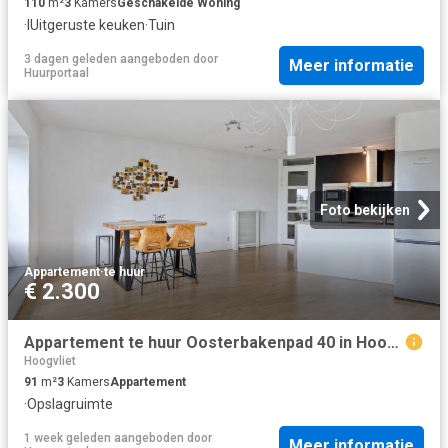
110
m²
3
Kamers
Geschakelde Woning
·
IUitgeruste keuken
·
Tuin
3 dagen geleden
aangeboden door
Meer informatie
Huurportaal
Foto bekijken
Appartement
·
te huur
€ 2.300
Appartement te huur Oosterbakenpad 40 in Hoogvliet Rotterdam voor € 2.300
Hoogvliet
91
m²
3
Kamers
Appartement
·
Opslagruimte
1 week geleden
aangeboden door
Meer informatie