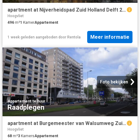
apartment at Nijverheidspad Zuid Holland Delft 2624 MR
Hoogvliet
496
m²
1
Kamer
Appartement
Meer informatie
1 week geleden
aangeboden door
Rentola
Foto bekijken
Appartement
·
te huur
Raadplegen
apartment at Burgemeester van Walsumweg Zuid Holland Rotterdam 3011 MZ
Hoogvliet
68
m²
3
Kamers
Appartement