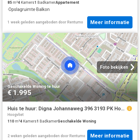
85
m²
4
Kamers
1
Badkamer
Appartement
·
Opslagruimte
·
Balkon
Meer informatie
1 week geleden
aangeboden door
Rentumo
Foto bekijken
Geschakelde Woning
·
te huur
€ 1.995
Huis te huur: Digna Johannaweg 396 3193 PK Hoogvliet Rotterdam
Hoogvliet
110
m²
4
Kamers
1
Badkamer
Geschakelde Woning
Meer informatie
2 weken geleden
aangeboden door
Rentumo