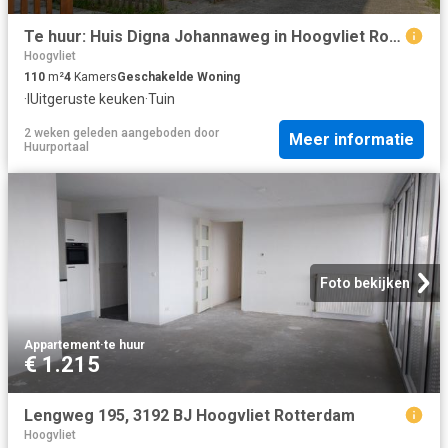
Te huur: Huis Digna Johannaweg in Hoogvliet Rotterdam
Hoogvliet
110
m²
4
Kamers
Geschakelde Woning
·
IUitgeruste keuken
·
Tuin
2 weken geleden
aangeboden door
Meer informatie
Huurportaal
Foto bekijken
Appartement
·
te huur
€ 1.215
Lengweg 195, 3192 BJ Hoogvliet Rotterdam
Hoogvliet