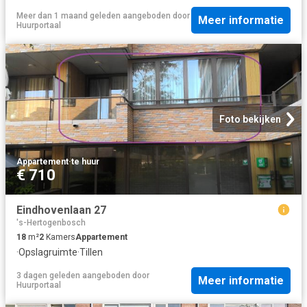
Meer dan 1 maand geleden
aangeboden door
Meer informatie
Huurportaal
Foto bekijken
Appartement
·
te huur
€ 710
Eindhovenlaan 27
's-Hertogenbosch
18
m²
2
Kamers
Appartement
·
Opslagruimte
·
Tillen
3 dagen geleden
aangeboden door
Meer informatie
Huurportaal