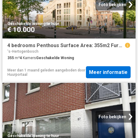
Foto bekijken
Geschakelde Woning
·
te huur
€ 10.000
4 bedrooms Penthous Surface Area: 355m2 Furnished Available from: Direct
's-Hertogenbosch
355
m²
4
Kamers
Geschakelde Woning
Meer dan 1 maand geleden
aangeboden door
Meer informatie
Huurportaal
Foto bekijken
Geschakelde Woning
·
te huur