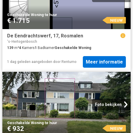
Geschakelde Woning
·
te huur
€ 1.715
NIEUW
De Eendrachtswerf, 17, Rosmalen
's-Hertogenbosch
139
m²
4
Kamers
1
Badkamer
Geschakelde Woning
Meer informatie
1 dag geleden
aangeboden door
Rentumo
Foto bekijken
Geschakelde Woning
·
te huur
€ 932
NIEUW