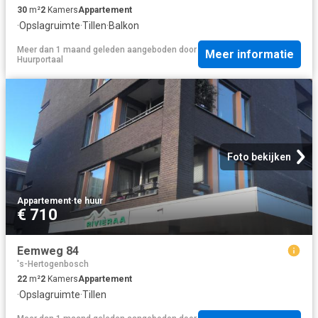
30
m²
2
Kamers
Appartement
·
Opslagruimte
·
Tillen
·
Balkon
Meer dan 1 maand geleden
aangeboden door
Meer informatie
Huurportaal
Foto bekijken
Appartement
·
te huur
€ 710
Eemweg 84
's-Hertogenbosch
22
m²
2
Kamers
Appartement
·
Opslagruimte
·
Tillen