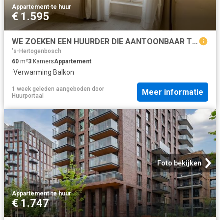
Appartement
·
te huur
€ 1.595
WE ZOEKEN EEN HUURDER DIE AANTOONBAAR TIJDELIJK
's-Hertogenbosch
60
m²
3
Kamers
Appartement
·
Verwarming
·
Balkon
1 week geleden
aangeboden door
Meer informatie
Huurportaal
Foto bekijken
Appartement
·
te huur
€ 1.747