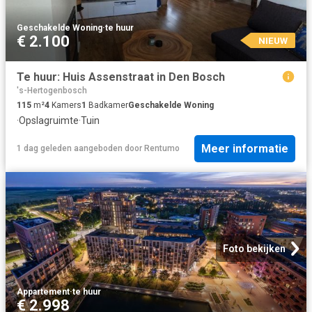
Geschakelde Woning
·
te huur
€ 2.100
NIEUW
Te huur: Huis Assenstraat in Den Bosch
's-Hertogenbosch
115
m²
4
Kamers
1
Badkamer
Geschakelde Woning
·
Opslagruimte
·
Tuin
Meer informatie
1 dag geleden
aangeboden door
Rentumo
Foto bekijken
Appartement
·
te huur
€ 2.998