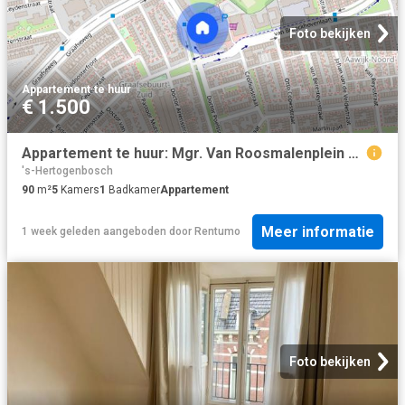
Foto bekijken
Appartement
·
te huur
€ 1.500
Appartement te huur: Mgr. Van Roosmalenplein 24 5213 GD Den Bosch
's-Hertogenbosch
90
m²
5
Kamers
1
Badkamer
Appartement
Meer informatie
1 week geleden
aangeboden door
Rentumo
Foto bekijken