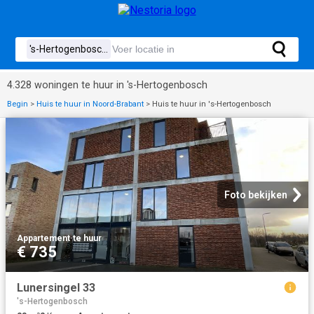
4.328 woningen te huur in 's-Hertogenbosch
Begin
>
Huis te huur in Noord-Brabant
>
Huis te huur in 's-Hertogenbosch
Foto bekijken
Appartement
·
te huur
€ 735
Lunersingel 33
's-Hertogenbosch