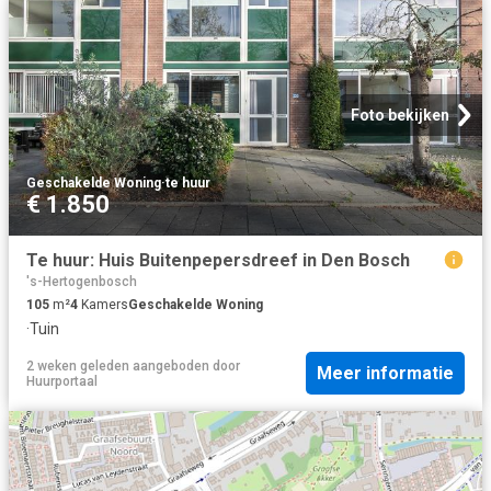
Foto bekijken
Geschakelde Woning
·
te huur
€ 1.850
Te huur: Huis Buitenpepersdreef in Den Bosch
's-Hertogenbosch
105
m²
4
Kamers
Geschakelde Woning
·
Tuin
2 weken geleden
aangeboden door
Meer informatie
Huurportaal