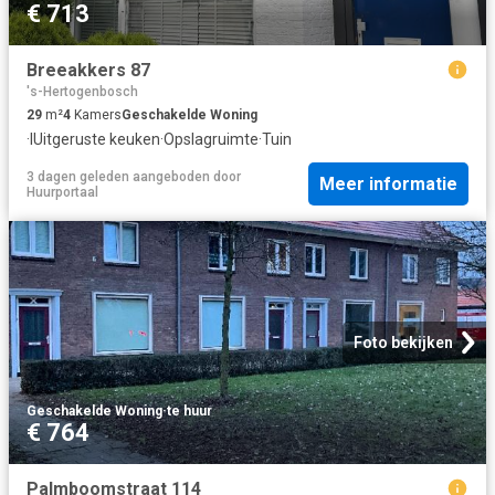
€ 713
Breeakkers 87
's-Hertogenbosch
29
m²
4
Kamers
Geschakelde Woning
·
IUitgeruste keuken
·
Opslagruimte
·
Tuin
3 dagen geleden
aangeboden door
Meer informatie
Huurportaal
Foto bekijken
Geschakelde Woning
·
te huur
€ 764
Palmboomstraat 114