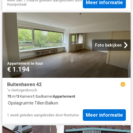
Meer dan 1 maand geleden
aangeboden door
Meer informatie
Huurportaal
Foto bekijken
Appartement
·
te huur
€ 1.194
Buitenhaven 42
's-Hertogenbosch
75
m²
3
Kamers
1
Badkamer
Appartement
·
Opslagruimte
·
Tillen
·
Balkon
Meer informatie
1 week geleden
aangeboden door
Rentumo