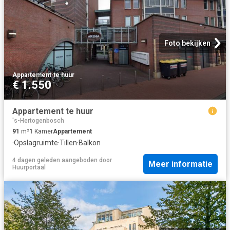
Foto bekijken
Appartement
·
te huur
€ 1.550
Appartement te huur
's-Hertogenbosch
91
m²
1
Kamer
Appartement
·
Opslagruimte
·
Tillen
·
Balkon
4 dagen geleden
aangeboden door
Meer informatie
Huurportaal