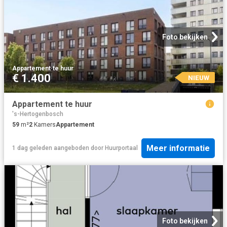
Foto bekijken
Appartement
·
te huur
€ 1.400
NIEUW
Appartement te huur
's-Hertogenbosch
59
m²
2
Kamers
Appartement
Meer informatie
1 dag geleden
aangeboden door
Huurportaal
Foto bekijken