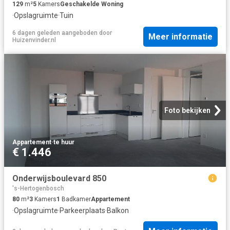
129
m²
5
Kamers
Geschakelde Woning
·
Opslagruimte
·
Tuin
6 dagen geleden
aangeboden door
Meer informatie
Huizenvinder.nl
Foto bekijken
Appartement
·
te huur
€ 1.446
Onderwijsboulevard 850
's-Hertogenbosch
80
m²
3
Kamers
1
Badkamer
Appartement
·
Opslagruimte
·
Parkeerplaats
·
Balkon