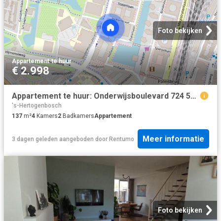
Foto bekijken
Appartement
·
te huur
€ 2.998
Appartement te huur: Onderwijsboulevard 724 5223 DV Den Bosch
's-Hertogenbosch
137
m²
4
Kamers
2
Badkamers
Appartement
Meer informatie
3 dagen geleden
aangeboden door
Rentumo
Foto bekijken