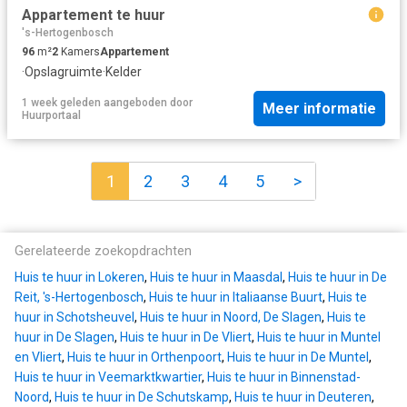
Appartement te huur
's-Hertogenbosch
96
m²
2
Kamers
Appartement
·
Opslagruimte
·
Kelder
1 week geleden
aangeboden door
Meer informatie
Huurportaal
1
2
3
4
5
>
Gerelateerde zoekopdrachten
Huis te huur in Lokeren
,
Huis te huur in Maasdal
,
Huis te huur in De
Reit, 's-Hertogenbosch
,
Huis te huur in Italiaanse Buurt
,
Huis te
huur in Schotsheuvel
,
Huis te huur in Noord, De Slagen
,
Huis te
huur in De Slagen
,
Huis te huur in De Vliert
,
Huis te huur in Muntel
en Vliert
,
Huis te huur in Orthenpoort
,
Huis te huur in De Muntel
,
Huis te huur in Veemarktkwartier
,
Huis te huur in Binnenstad-
Noord
,
Huis te huur in De Schutskamp
,
Huis te huur in Deuteren
,