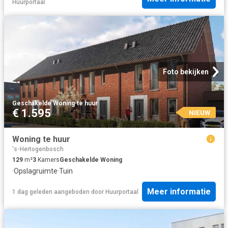
Huurportaal
Foto bekijken
Geschakelde Woning
·
te huur
€ 1.595
NIEUW
Woning te huur
's-Hertogenbosch
129
m²
3
Kamers
Geschakelde Woning
·
Opslagruimte
·
Tuin
Meer informatie
1 dag geleden
aangeboden door
Huurportaal