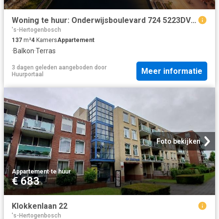
Woning te huur: Onderwijsboulevard 724 5223DV 's Hertogenbosch
's-Hertogenbosch
137
m²
4
Kamers
Appartement
·
Balkon
·
Terras
3 dagen geleden
aangeboden door
Meer informatie
Huurportaal
Foto bekijken
Appartement
·
te huur
€ 683
Klokkenlaan 22
's-Hertogenbosch