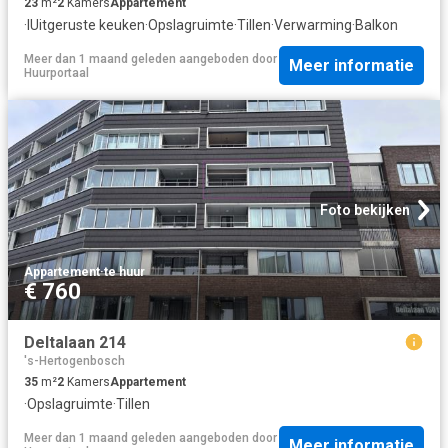
23
m²
2
Kamers
Appartement
·
IUitgeruste keuken
·
Opslagruimte
·
Tillen
·
Verwarming
·
Balkon
Meer dan 1 maand geleden
aangeboden door
Meer informatie
Huurportaal
Foto bekijken
Appartement
·
te huur
€ 760
Deltalaan 214
's-Hertogenbosch
35
m²
2
Kamers
Appartement
·
Opslagruimte
·
Tillen
Meer dan 1 maand geleden
aangeboden door
Meer informatie