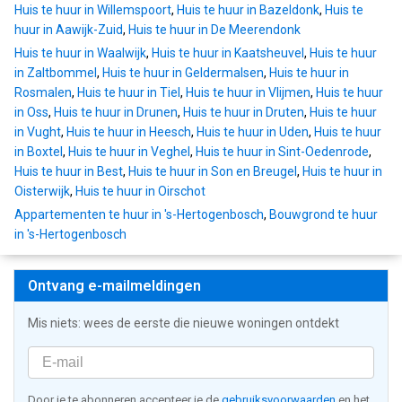
Huis te huur in Willemspoort
,
Huis te huur in Bazeldonk
,
Huis te
huur in Aawijk-Zuid
,
Huis te huur in De Meerendonk
Huis te huur in Waalwijk
,
Huis te huur in Kaatsheuvel
,
Huis te huur
in Zaltbommel
,
Huis te huur in Geldermalsen
,
Huis te huur in
Rosmalen
,
Huis te huur in Tiel
,
Huis te huur in Vlijmen
,
Huis te huur
in Oss
,
Huis te huur in Drunen
,
Huis te huur in Druten
,
Huis te huur
in Vught
,
Huis te huur in Heesch
,
Huis te huur in Uden
,
Huis te huur
in Boxtel
,
Huis te huur in Veghel
,
Huis te huur in Sint-Oedenrode
,
Huis te huur in Best
,
Huis te huur in Son en Breugel
,
Huis te huur in
Oisterwijk
,
Huis te huur in Oirschot
Appartementen te huur in 's-Hertogenbosch
,
Bouwgrond te huur
in 's-Hertogenbosch
Ontvang e-mailmeldingen
Mis niets: wees de eerste die nieuwe woningen ontdekt
Door je te abonneren accepteer je de
gebruiksvoorwaarden
en het