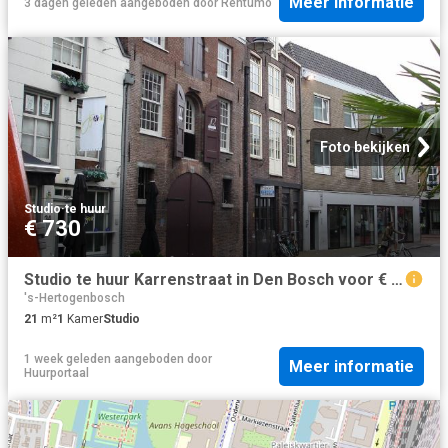
Meer informatie
3 dagen geleden
aangeboden door
Rentumo
Foto bekijken
Studio
·
te huur
€ 730
Studio te huur Karrenstraat in Den Bosch voor € 730
's-Hertogenbosch
21
m²
1
Kamer
Studio
1 week geleden
aangeboden door
Meer informatie
Huurportaal