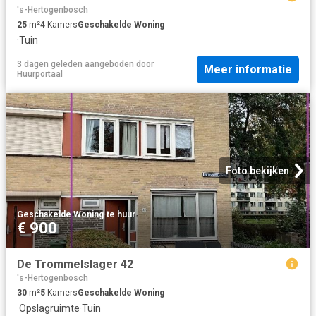
's-Hertogenbosch
25
m²
4
Kamers
Geschakelde Woning
·
Tuin
3 dagen geleden
aangeboden door
Meer informatie
Huurportaal
Foto bekijken
Geschakelde Woning
·
te huur
€ 900
De Trommelslager 42
's-Hertogenbosch
30
m²
5
Kamers
Geschakelde Woning
·
Opslagruimte
·
Tuin