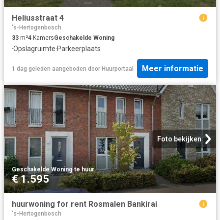
Heliusstraat 4
's-Hertogenbosch
33
m²
4
Kamers
Geschakelde Woning
·
Opslagruimte
·
Parkeerplaats
Meer informatie
1 dag geleden
aangeboden door
Huurportaal
Foto bekijken
Geschakelde Woning
·
te huur
€ 1.595
huurwoning for rent Rosmalen Bankirai
's-Hertogenbosch