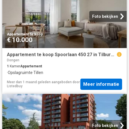
Foto bekijken
Appartement
·
te koop
€ 10.000
Appartement te koop Spoorlaan 450 27 in Tilburg voor € 187.000
Dongen
1
Kamer
Appartement
·
Opslagruimte
·
Tillen
Meer dan 1 maand geleden
aangeboden door
Meer informatie
Listedbuy
Foto bekijken