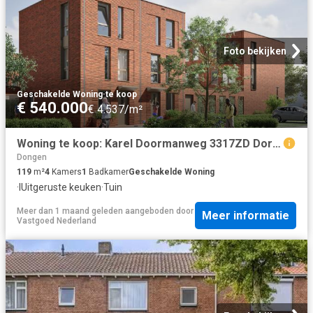
Foto bekijken
Geschakelde Woning
·
te koop
€ 540.000
€ 4.537/m²
Woning te koop: Karel Doormanweg 3317ZD Dordrecht Vastgoed Nederland
Dongen
119
m²
4
Kamers
1
Badkamer
Geschakelde Woning
·
IUitgeruste keuken
·
Tuin
Meer dan 1 maand geleden
aangeboden door
Meer informatie
Vastgoed Nederland