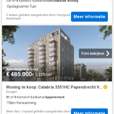
131
m²
5
Kamers
1
Badkamer
Geschakelde Woning
·
Opslagruimte
·
Tuin
3 weken geleden
aangeboden door
Vastgoed
Meer informatie
Nederland
Foto bekijken
Appartement
·
te koop
€ 485.000
€ 5.329/m²
Woning te koop: Calabria 3351HC Papendrecht Vastgoed Nederland
Dongen
91
m²
3
Kamers
1
Badkamer
Appartement
·
Tillen
·
Verwarming
Meer dan 1 maand geleden
aangeboden door
Meer informatie