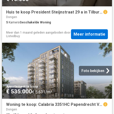
Huis te koop President Steijnstraat 29 a in Tilburg voor € 329.
Dongen
5
Kamers
Geschakelde Woning
Meer dan 1 maand geleden
aangeboden door
Meer informatie
Listedbuy
Foto bekijken
Appartement
·
te koop
€ 535.000
€ 5.631/m²
Woning te koop: Calabria 3351HC Papendrecht Vastgoed Nederland
Dongen