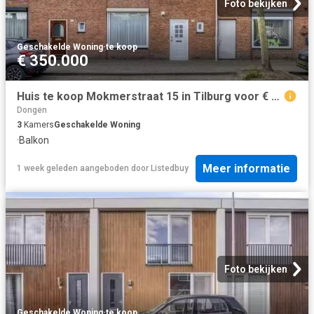
Foto bekijken
Geschakelde Woning
·
te koop
€ 350.000
Huis te koop Mokmerstraat 15 in Tilburg voor € 350.000
Dongen
3
Kamers
Geschakelde Woning
·
Balkon
Meer informatie
1 week geleden
aangeboden door
Listedbuy
Foto bekijken
Geschakelde Woning
·
te koop