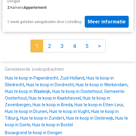
Dongen
2
Kamers
Appartement
Meer informatie
1 week geleden
aangeboden door
Listedbuy
1
2
3
4
5
>
Gerelateerde zoekopdrachten
Huis te koop in Papendrecht, Zuid-Holland
,
Huis te koop in
Sliedrecht
,
Huis te koop in Dordrecht
,
Huis te koop in Werkendam
,
Huis te koop in Waalwijk
,
Huis te koop in Oosterhout, Gemeente
Oosterhout
,
Huis te koop in Kaatsheuvel
,
Huis te koop in
Zevenbergen
,
Huis te koop in Breda
,
Huis te koop in Etten-Leur
,
Huis te koop in Drunen
,
Huis te koop in Vught
,
Huis te koop in
Tilburg
,
Huis te koop in Zundert
,
Huis te koop in Oisterwijk
,
Huis te
koop in Goirle
,
Huis te koop in Boxtel
Bouwgrond te koop in Dongen