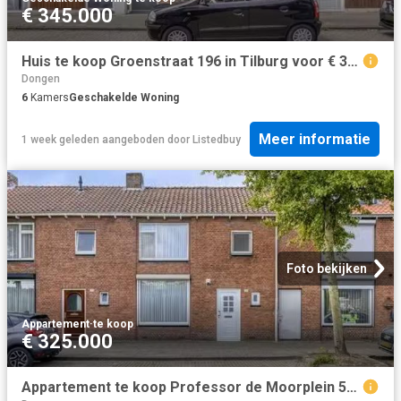
€ 345.000
Huis te koop Groenstraat 196 in Tilburg voor € 345.000
Dongen
6
Kamers
Geschakelde Woning
Meer informatie
1 week geleden
aangeboden door
Listedbuy
Foto bekijken
Appartement
·
te koop
€ 325.000
Appartement te koop Professor de Moorplein 551 in Tilburg voor.