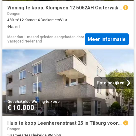
Woning te koop: Klompven 12 5062AH Oisterwijk Vastgoed Nederland
Dongen
480
m²
12
Kamers
4
Badkamers
Villa
·
Haard
Meer dan 1 maand geleden
aangeboden door
Meer informatie
Vastgoed Nederland
Foto bekijken
Geschakelde Woning
·
te koop
€ 10.000
Huis te koop Leenherenstraat 25 in Tilburg voor € 325.000
Dongen
5
Kamers
Geschakelde Woning