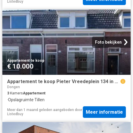
Listedbuy
Foto bekijken
Appartement
·
te koop
€ 10.000
Appartement te koop Pieter Vreedeplein 134 in Tilburg voor € 4.
Dongen
3
Kamers
Appartement
·
Opslagruimte
·
Tillen
Meer dan 1 maand geleden
aangeboden door
Meer informatie
Listedbuy