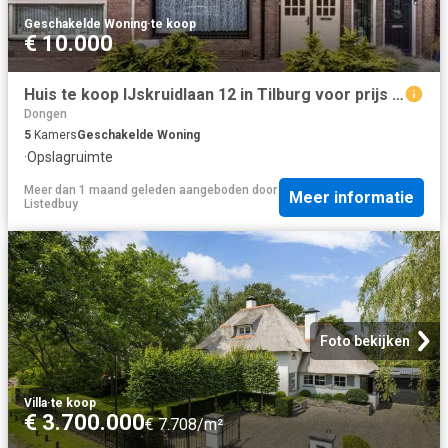
Geschakelde Woning
·
te koop
€ 10.000
Huis te koop IJskruidlaan 12 in Tilburg voor prijs op aanvraag
Dongen
5
Kamers
Geschakelde Woning
·
Opslagruimte
Meer dan 1 maand geleden
aangeboden door
Meer informatie
Listedbuy
Foto bekijken
Villa
·
te koop
€ 3.700.000
€ 7.708/m²