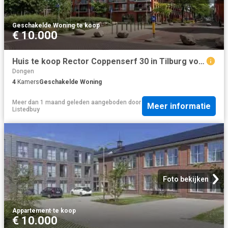
Geschakelde Woning
·
te koop
€ 10.000
Huis te koop Rector Coppenserf 30 in Tilburg voor € 375.000
Dongen
4
Kamers
Geschakelde Woning
Meer dan 1 maand geleden
aangeboden door
Meer informatie
Listedbuy
Foto bekijken
Appartement
·
te koop
€ 10.000