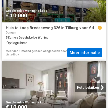
Geschakelde Woning
·
te koop
€ 10.000
Huis te koop Bredaseweg 326 in Tilburg voor € 450.000
Dongen
5
Kamers
Geschakelde Woning
·
Opslagruimte
Meer dan 1 maand geleden
aangeboden door
Meer informatie
Listedbuy
Foto bekijken
Geschakelde Woning
·
te koop
€ 10.000