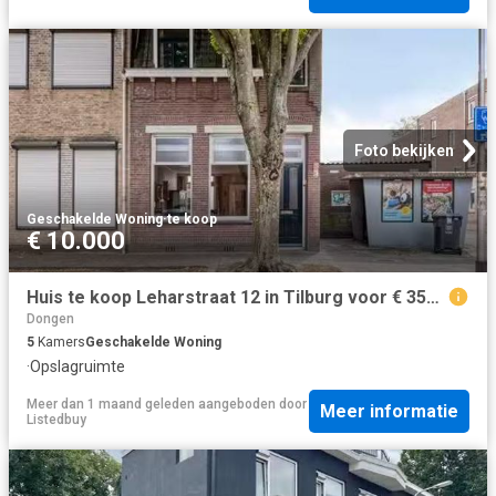
Foto bekijken
Geschakelde Woning
·
te koop
€ 10.000
Huis te koop Leharstraat 12 in Tilburg voor € 350.000
Dongen
5
Kamers
Geschakelde Woning
·
Opslagruimte
Meer dan 1 maand geleden
aangeboden door
Meer informatie
Listedbuy