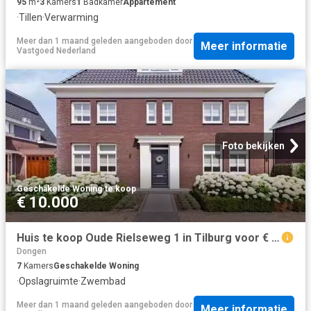
95
m²
3
Kamers
1
Badkamer
Appartement
·
Tillen
·
Verwarming
Meer dan 1 maand geleden
aangeboden door
Meer informatie
Vastgoed Nederland
Foto bekijken
Geschakelde Woning
·
te koop
€ 10.000
Huis te koop Oude Rielseweg 1 in Tilburg voor € 1.249.000
Dongen
7
Kamers
Geschakelde Woning
·
Opslagruimte
·
Zwembad
Meer dan 1 maand geleden
aangeboden door
Meer informatie