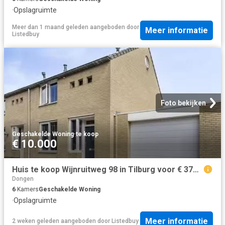
·
Opslagruimte
Meer dan 1 maand geleden
aangeboden door
Meer informatie
Listedbuy
Foto bekijken
Geschakelde Woning
·
te koop
€ 10.000
Huis te koop Wijnruitweg 98 in Tilburg voor € 375.000
Dongen
6
Kamers
Geschakelde Woning
·
Opslagruimte
Meer informatie
2 weken geleden
aangeboden door
Listedbuy