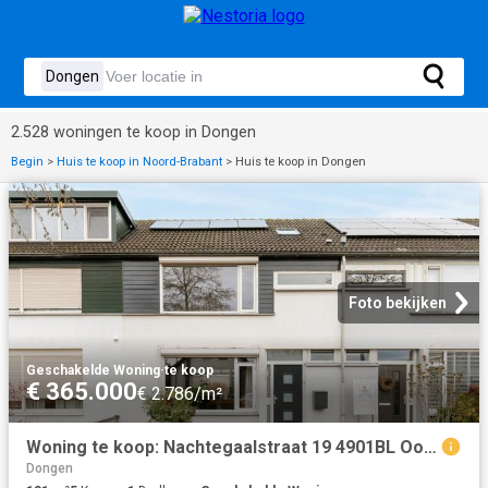
2.528 woningen te koop in Dongen
Begin
>
Huis te koop in Noord-Brabant
>
Huis te koop in Dongen
Foto bekijken
Geschakelde Woning
·
te koop
€ 365.000
€ 2.786/m²
Woning te koop: Nachtegaalstraat 19 4901BL Oosterhout Vastgoed Nederland
Dongen