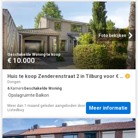
Foto bekijken
Geschakelde Woning
·
te koop
€ 10.000
Huis te koop Zenderenstraat 2 in Tilburg voor € 550.000
Dongen
6
Kamers
Geschakelde Woning
·
Opslagruimte
·
Balkon
Meer dan 1 maand geleden
aangeboden door
Meer informatie
Listedbuy