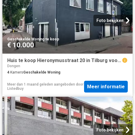
Foto bekijken
Geschakelde Woning
·
te koop
€ 10.000
Huis te koop Hieronymusstraat 20 in Tilburg voor € 225.000
Dongen
4
Kamers
Geschakelde Woning
Meer dan 1 maand geleden
aangeboden door
Meer informatie
Listedbuy
Foto bekijken