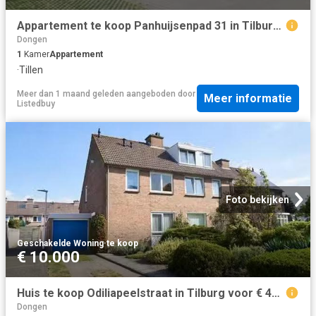
Appartement te koop Panhuijsenpad 31 in Tilburg voor € 230.000
Dongen
1
Kamer
Appartement
·
Tillen
Meer dan 1 maand geleden
aangeboden door
Meer informatie
Listedbuy
Foto bekijken
Geschakelde Woning
·
te koop
€ 10.000
Huis te koop Odiliapeelstraat in Tilburg voor € 450.000
Dongen