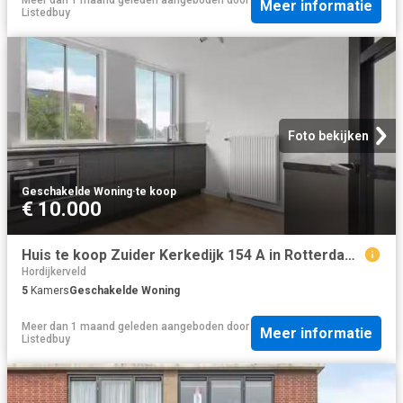
Meer informatie
Listedbuy
Foto bekijken
Geschakelde Woning
·
te koop
€ 10.000
Huis te koop Zuider Kerkedijk 154 A in Rotterdam voor € 295.000
Hordijkerveld
5
Kamers
Geschakelde Woning
Meer dan 1 maand geleden
aangeboden door
Meer informatie
Listedbuy