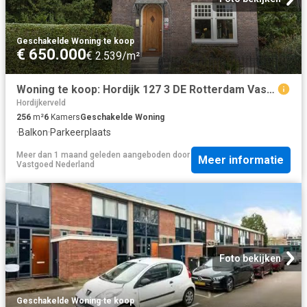
Geschakelde Woning
·
te koop
€ 650.000
€ 2.539/m²
Woning te koop: Hordijk 127 3 DE Rotterdam Vastgoed Nederland
Hordijkerveld
256
m²
6
Kamers
Geschakelde Woning
·
Balkon
·
Parkeerplaats
Meer dan 1 maand geleden
aangeboden door
Meer informatie
Vastgoed Nederland
Foto bekijken
Geschakelde Woning
·
te koop