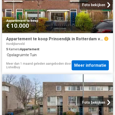
Foto bekijken
Appartement
·
te koop
€ 10.000
Appartement te koop Prinsendijk in Rotterdam voor € 335.000
Hordijkerveld
5
Kamers
Appartement
·
Opslagruimte
·
Tuin
Meer dan 1 maand geleden
aangeboden door
Meer informatie
Listedbuy
Foto bekijken