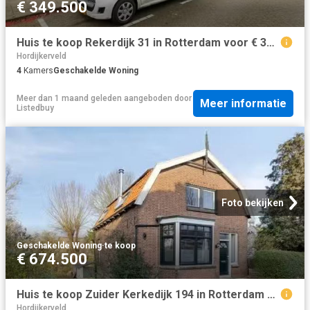
€ 349.500
Huis te koop Rekerdijk 31 in Rotterdam voor € 349.500
Hordijkerveld
4
Kamers
Geschakelde Woning
Meer dan 1 maand geleden
aangeboden door
Meer informatie
Listedbuy
Foto bekijken
Geschakelde Woning
·
te koop
€ 674.500
Huis te koop Zuider Kerkedijk 194 in Rotterdam voor € 674.500
Hordijkerveld