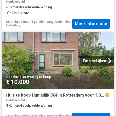
Hordijkerveld
6
Kamers
Geschakelde Woning
·
Opslagruimte
Meer dan 1 maand geleden
aangeboden door
Meer informatie
Listedbuy
Foto bekijken
Geschakelde Woning
·
te koop
€ 10.000
Huis te koop Huniadijk 504 in Rotterdam voor € 385.000
Hordijkerveld
5
Kamers
Geschakelde Woning
Meer dan 1 maand geleden
aangeboden door