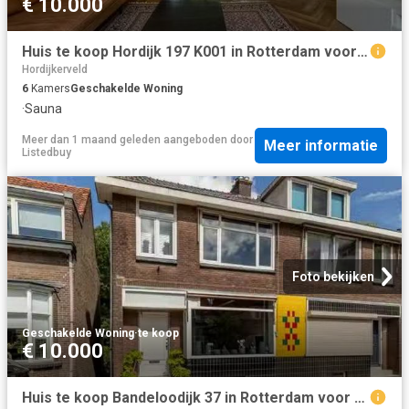
€ 10.000
Huis te koop Hordijk 197 K001 in Rotterdam voor € 450.000
Hordijkerveld
6
Kamers
Geschakelde Woning
·
Sauna
Meer dan 1 maand geleden
aangeboden door
Meer informatie
Listedbuy
Foto bekijken
Geschakelde Woning
·
te koop
€ 10.000
Huis te koop Bandeloodijk 37 in Rotterdam voor € 450.000