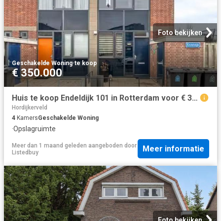
Foto bekijken
Geschakelde Woning
·
te koop
€ 350.000
Huis te koop Endeldijk 101 in Rotterdam voor € 350.000
Hordijkerveld
4
Kamers
Geschakelde Woning
·
Opslagruimte
Meer dan 1 maand geleden
aangeboden door
Meer informatie
Listedbuy
Foto bekijken