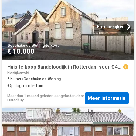
Foto bekijken
Geschakelde Woning
·
te koop
€ 10.000
Huis te koop Bandeloodijk in Rotterdam voor € 450.000
Hordijkerveld
6
Kamers
Geschakelde Woning
·
Opslagruimte
·
Tuin
Meer dan 1 maand geleden
aangeboden door
Meer informatie
Listedbuy