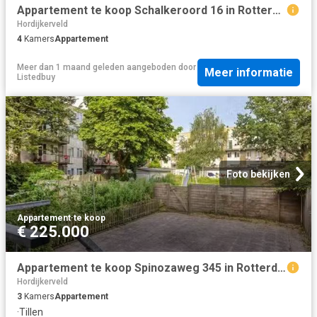
Appartement te koop Schalkeroord 16 in Rotterdam voor € 235.000
Hordijkerveld
4
Kamers
Appartement
Meer dan 1 maand geleden
aangeboden door
Meer informatie
Listedbuy
Foto bekijken
Appartement
·
te koop
€ 225.000
Appartement te koop Spinozaweg 345 in Rotterdam voor € 225.000
Hordijkerveld
3
Kamers
Appartement
·
Tillen