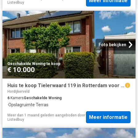
Meer informatie
Listedbuy
Foto bekijken
Geschakelde Woning
·
te koop
€ 10.000
Huis te koop Tielerwaard 119 in Rotterdam voor € 495.000
Hordijkerveld
6
Kamers
Geschakelde Woning
·
Opslagruimte
·
Terras
Meer dan 1 maand geleden
aangeboden door
Meer informatie
Listedbuy