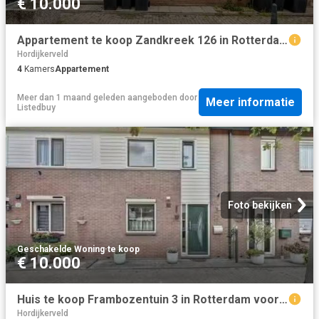
€ 10.000
Appartement te koop Zandkreek 126 in Rotterdam voor € 275.000
Hordijkerveld
4
Kamers
Appartement
Meer dan 1 maand geleden
aangeboden door
Meer informatie
Listedbuy
Foto bekijken
Geschakelde Woning
·
te koop
€ 10.000
Huis te koop Frambozentuin 3 in Rotterdam voor € 365.000
Hordijkerveld