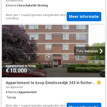
Hordijkerveld
4
Kamers
Geschakelde Woning
Meer dan 1 maand geleden
aangeboden door
Meer informatie
Listedbuy
Foto bekijken
Appartement
·
te koop
€ 10.000
Appartement te koop Emelissedijk 243 in Rotterdam voor € 225.000
Hordijkerveld
4
Kamers
Appartement
·
Terras
Meer dan 1 maand geleden
aangeboden door