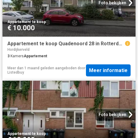
Foto bekijken
Appartement
·
te koop
€ 10.000
Appartement te koop Quadenoord 28 in Rotterdam voor € 235.000
Hordijkerveld
3
Kamers
Appartement
Meer dan 1 maand geleden
aangeboden door
Meer informatie
Listedbuy
Foto bekijken
Appartement
·
te koop