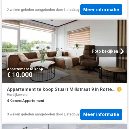
Meer informatie
2 weken geleden
aangeboden door
Listedbuy
Foto bekijken
Appartement
·
te koop
€ 10.000
Appartement te koop Stuart Millstraat 9 in Rotterdam voor € 30.
Hordijkerveld
4
Kamers
Appartement
Meer informatie
3 weken geleden
aangeboden door
Listedbuy