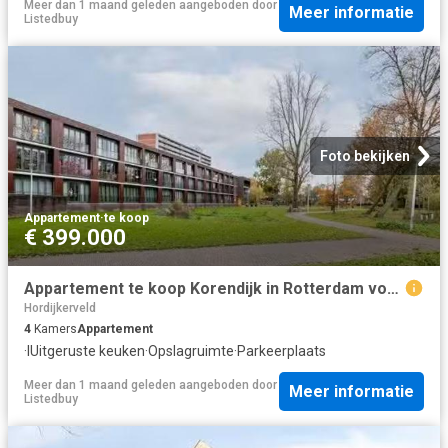
Meer dan 1 maand geleden
aangeboden door
Meer informatie
Listedbuy
Foto bekijken
Appartement
·
te koop
€ 399.000
Appartement te koop Korendijk in Rotterdam voor € 399.000
Hordijkerveld
4
Kamers
Appartement
·
IUitgeruste keuken
·
Opslagruimte
·
Parkeerplaats
Meer dan 1 maand geleden
aangeboden door
Meer informatie
Listedbuy