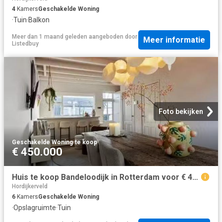
4
Kamers
Geschakelde Woning
·
Tuin
·
Balkon
Meer dan 1 maand geleden
aangeboden door
Meer informatie
Listedbuy
Foto bekijken
Geschakelde Woning
·
te koop
€ 450.000
Huis te koop Bandeloodijk in Rotterdam voor € 450.000
Hordijkerveld
6
Kamers
Geschakelde Woning
·
Opslagruimte
·
Tuin