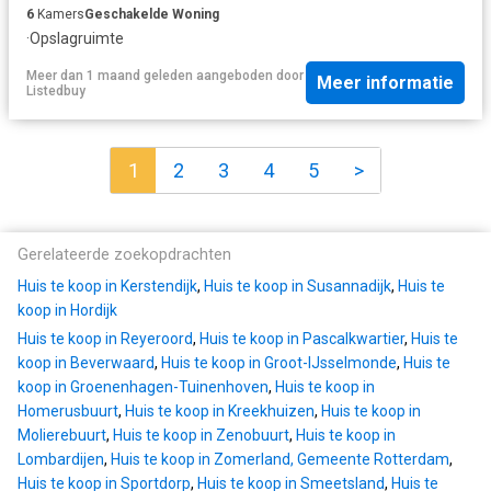
6
Kamers
Geschakelde Woning
·
Opslagruimte
Meer dan 1 maand geleden
aangeboden door
Meer informatie
Listedbuy
1
2
3
4
5
>
Gerelateerde zoekopdrachten
Huis te koop in Kerstendijk
,
Huis te koop in Susannadijk
,
Huis te
koop in Hordijk
Huis te koop in Reyeroord
,
Huis te koop in Pascalkwartier
,
Huis te
koop in Beverwaard
,
Huis te koop in Groot-IJsselmonde
,
Huis te
koop in Groenenhagen-Tuinenhoven
,
Huis te koop in
Homerusbuurt
,
Huis te koop in Kreekhuizen
,
Huis te koop in
Molierebuurt
,
Huis te koop in Zenobuurt
,
Huis te koop in
Lombardijen
,
Huis te koop in Zomerland, Gemeente Rotterdam
,
Huis te koop in Sportdorp
,
Huis te koop in Smeetsland
,
Huis te