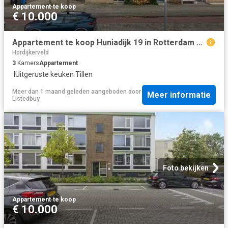
Appartement
·
te koop
€ 10.000
Appartement te koop Huniadijk 19 in Rotterdam voor € 415.000
Hordijkerveld
3
Kamers
Appartement
·
IUitgeruste keuken
·
Tillen
Meer dan 1 maand geleden
aangeboden door
Meer informatie
Listedbuy
Foto bekijken
Appartement
·
te koop
€ 10.000