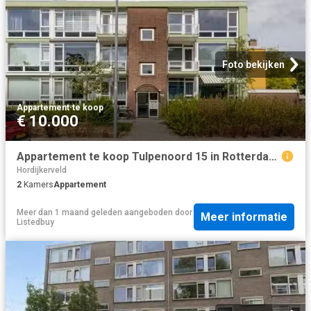
Foto bekijken
Appartement
·
te koop
€ 10.000
Appartement te koop Tulpenoord 15 in Rotterdam voor € 249.000
Hordijkerveld
2
Kamers
Appartement
Meer dan 1 maand geleden
aangeboden door
Meer informatie
Listedbuy