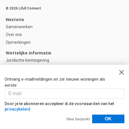
© 2026 Lifull Connect
Nestoria
Samenwerken
Over ons
Opmerkingen
Wettelijke informatie
Juridische kennisgeving
Privacybeleid
Cookie-beleid
Ontvang e-mailmeldingen en zie nieuwe woningen als
Cookie instellingen
eerste
Help
Vragen
Door je te abonneren accepteer ik de voorwaarden van het
privacybeleid
Onze partners
Filters
OK
Nee bedankt