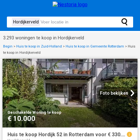
3.293 woningen te koop in Hordijkerveld
Begin
>
Huis te koop in Zuid-Holland
>
Huis te koop in Gemeente Rotterdam
>
Huis
te koop in Hordijkerveld
Foto bekijken
Geschakelde Woning
·
te koop
€ 10.000
Huis te koop Hordijk 52 in Rotterdam voor € 330.000