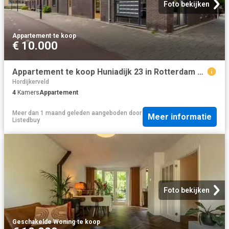
Foto bekijken
Appartement
·
te koop
€ 10.000
Appartement te koop Huniadijk 23 in Rotterdam voor € 425.000
Hordijkerveld
4
Kamers
Appartement
Meer dan 1 maand geleden
aangeboden door
Meer informatie
Listedbuy
Foto bekijken
Geschakelde Woning
·
te koop