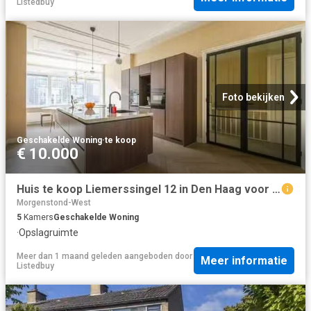
Listedbuy
Foto bekijken
Geschakelde Woning
·
te koop
€ 10.000
Huis te koop Liemerssingel 12 in Den Haag voor € 875.000
Morgenstond-West
5
Kamers
Geschakelde Woning
·
Opslagruimte
Meer dan 1 maand geleden
aangeboden door
Meer informatie
Listedbuy