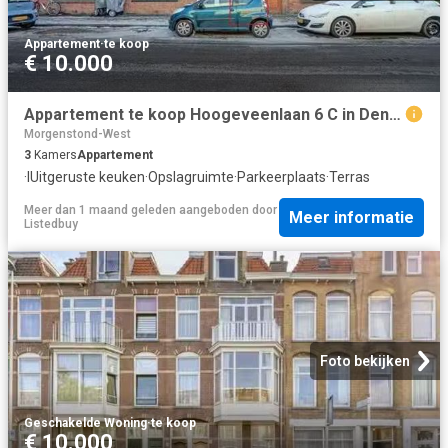
Appartement
·
te koop
€ 10.000
Appartement te koop Hoogeveenlaan 6 C in Den Haag voor € 369.000
Morgenstond-West
3
Kamers
Appartement
·
IUitgeruste keuken
·
Opslagruimte
·
Parkeerplaats
·
Terras
Meer dan 1 maand geleden
aangeboden door
Meer informatie
Listedbuy
Foto bekijken
Geschakelde Woning
·
te koop
€ 10.000