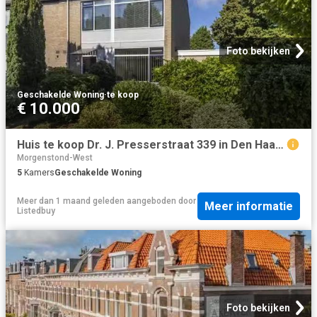
Foto bekijken
Geschakelde Woning
·
te koop
€ 10.000
Huis te koop Dr. J. Presserstraat 339 in Den Haag voor € 485.000
Morgenstond-West
5
Kamers
Geschakelde Woning
Meer dan 1 maand geleden
aangeboden door
Meer informatie
Listedbuy
Foto bekijken