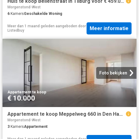
Huis te koop Beilenstraat in Tilburg voor € 459.000
Morgenstond-West
6
Kamers
Geschakelde Woning
Meer dan 1 maand geleden
aangeboden door
Meer informatie
Listedbuy
Foto bekijken
Appartement
·
te koop
€ 10.000
Appartement te koop Meppelweg 660 in Den Haag voor € 395.000
Morgenstond-West
3
Kamers
Appartement
Meer dan 1 maand geleden
aangeboden door