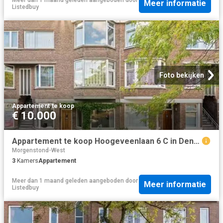
Meer informatie
Listedbuy
Foto bekijken
Appartement
·
te koop
€ 10.000
Appartement te koop Hoogeveenlaan 6 C in Den Haag voor € 385.000
Morgenstond-West
3
Kamers
Appartement
Meer dan 1 maand geleden
aangeboden door
Meer informatie
Listedbuy