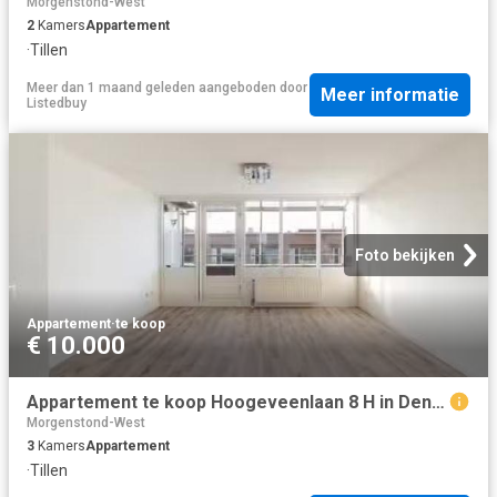
Morgenstond-West
2
Kamers
Appartement
·
Tillen
Meer dan 1 maand geleden
aangeboden door
Meer informatie
Listedbuy
Foto bekijken
Appartement
·
te koop
€ 10.000
Appartement te koop Hoogeveenlaan 8 H in Den Haag voor € 369.000
Morgenstond-West
3
Kamers
Appartement
·
Tillen