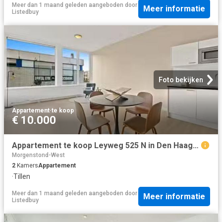
Meer dan 1 maand geleden
aangeboden door
Meer informatie
Listedbuy
Foto bekijken
Appartement
·
te koop
€ 10.000
Appartement te koop Leyweg 525 N in Den Haag voor € 219.500
Morgenstond-West
2
Kamers
Appartement
·
Tillen
Meer dan 1 maand geleden
aangeboden door
Meer informatie
Listedbuy