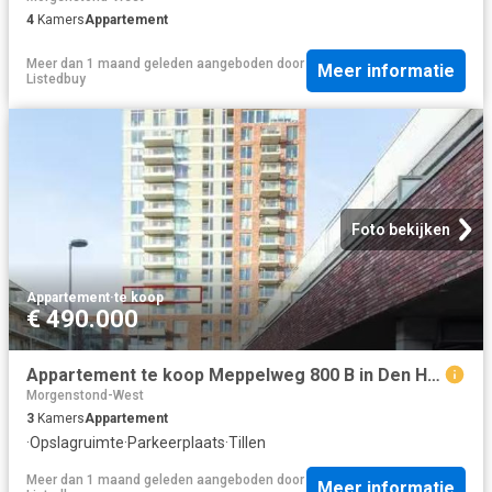
4
Kamers
Appartement
Meer dan 1 maand geleden
aangeboden door
Meer informatie
Listedbuy
Foto bekijken
Appartement
·
te koop
€ 490.000
Appartement te koop Meppelweg 800 B in Den Haag voor € 490.000
Morgenstond-West
3
Kamers
Appartement
·
Opslagruimte
·
Parkeerplaats
·
Tillen
Meer dan 1 maand geleden
aangeboden door
Meer informatie