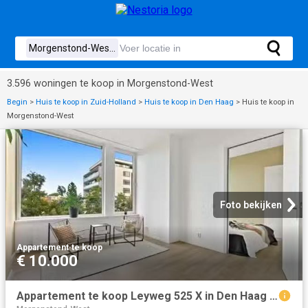
3.596 woningen te koop in Morgenstond-West
Begin
>
Huis te koop in Zuid-Holland
>
Huis te koop in Den Haag
>
Huis te koop in
Morgenstond-West
Foto bekijken
Appartement
·
te koop
€ 10.000
Appartement te koop Leyweg 525 X in Den Haag voor € 225.000