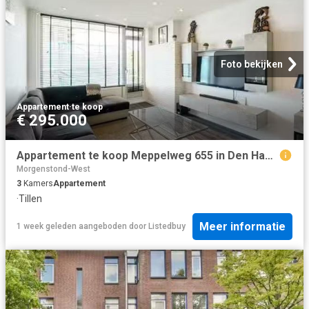
Foto bekijken
Appartement
·
te koop
€ 295.000
Appartement te koop Meppelweg 655 in Den Haag voor € 295.000
Morgenstond-West
3
Kamers
Appartement
·
Tillen
Meer informatie
1 week geleden
aangeboden door
Listedbuy