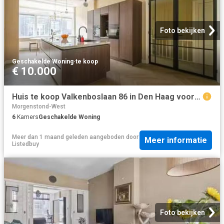
Foto bekijken
Geschakelde Woning
·
te koop
€ 10.000
Huis te koop Valkenboslaan 86 in Den Haag voor € 850.000
Morgenstond-West
6
Kamers
Geschakelde Woning
Meer dan 1 maand geleden
aangeboden door
Meer informatie
Listedbuy
Foto bekijken