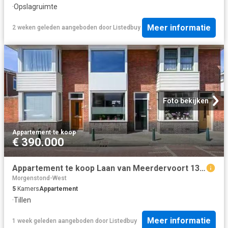
·
Opslagruimte
Meer informatie
2 weken geleden
aangeboden door
Listedbuy
Foto bekijken
Appartement
·
te koop
€ 390.000
Appartement te koop Laan van Meerdervoort 1312 in Den Haag voo.
Morgenstond-West
5
Kamers
Appartement
·
Tillen
Meer informatie
1 week geleden
aangeboden door
Listedbuy