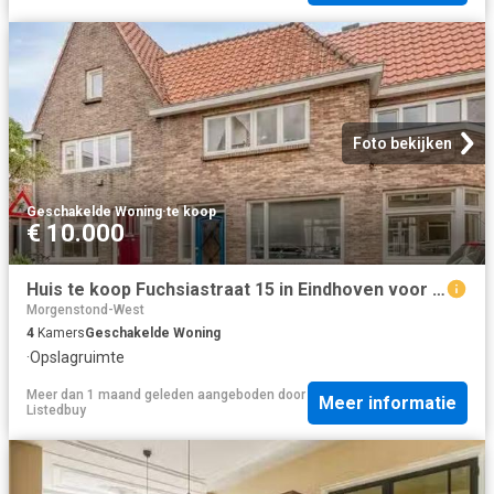
Foto bekijken
Geschakelde Woning
·
te koop
€ 10.000
Huis te koop Fuchsiastraat 15 in Eindhoven voor € 450.000
Morgenstond-West
4
Kamers
Geschakelde Woning
·
Opslagruimte
Meer dan 1 maand geleden
aangeboden door
Meer informatie
Listedbuy