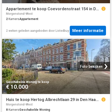
Appartement te koop Coevordenstraat 154 in Den Haag voor € 215.
Morgenstond-West
2
Kamers
Appartement
Meer informatie
2 weken geleden
aangeboden door
Listedbuy
Foto bekijken
Geschakelde Woning
·
te koop
€ 10.000
Huis te koop Hertog Albrechtlaan 29 in Den Haag voor € 2.290.000
Morgenstond-West
8
Kamers
Geschakelde Woning