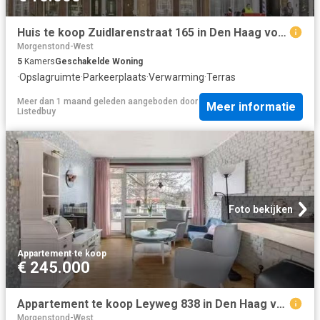
Huis te koop Zuidlarenstraat 165 in Den Haag voor € 569.000
Morgenstond-West
5
Kamers
Geschakelde Woning
·
Opslagruimte
·
Parkeerplaats
·
Verwarming
·
Terras
Meer dan 1 maand geleden
aangeboden door
Meer informatie
Listedbuy
Foto bekijken
Appartement
·
te koop
€ 245.000
Appartement te koop Leyweg 838 in Den Haag voor € 245.000
Morgenstond-West