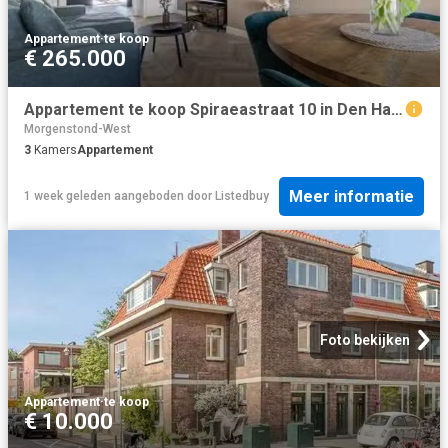
Appartement
·
te koop
€ 265.000
Appartement te koop Spiraeastraat 10 in Den Haag voor € 265.000
Morgenstond-West
3
Kamers
Appartement
Meer informatie
1 week geleden
aangeboden door
Listedbuy
Foto bekijken
Appartement
·
te koop
€ 10.000