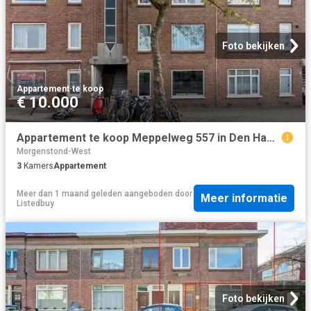
Foto bekijken
Appartement
·
te koop
€ 10.000
Appartement te koop Meppelweg 557 in Den Haag voor € 296.500
Morgenstond-West
3
Kamers
Appartement
Meer dan 1 maand geleden
aangeboden door
Meer informatie
Listedbuy
Foto bekijken