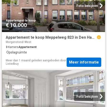
Foto bekijken
Appartement
·
te koop
€ 10.000
Appartement te koop Meppelweg 823 in Den Haag voor € 295.000
Morgenstond-West
3
Kamers
Appartement
·
Opslagruimte
Meer dan 1 maand geleden
aangeboden door
Meer informatie
Listedbuy
Foto bekijken