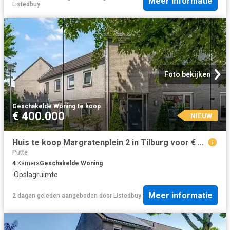
Meer informatie
Listedbuy
Foto bekijken
Geschakelde Woning
·
te koop
€ 400.000
NIEUW
Huis te koop Margratenplein 2 in Tilburg voor € 400.000
Putte
4
Kamers
Geschakelde Woning
·
Opslagruimte
Meer informatie
2 dagen geleden
aangeboden door
Listedbuy