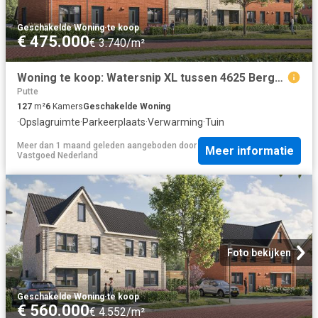
Geschakelde Woning
·
te koop
€ 475.000
€ 3.740/m²
Woning te koop: Watersnip XL tussen 4625 Bergen Op Zoom Vastgoed Nederland
Putte
127
m²
6
Kamers
Geschakelde Woning
·
Opslagruimte
·
Parkeerplaats
·
Verwarming
·
Tuin
Meer dan 1 maand geleden
aangeboden door
Meer informatie
Vastgoed Nederland
Foto bekijken
Geschakelde Woning
·
te koop
€ 560.000
€ 4.552/m²