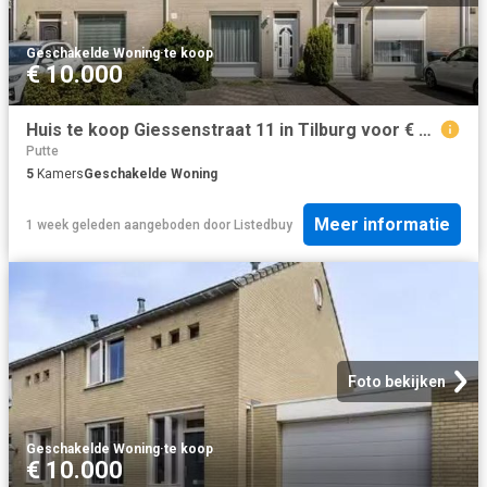
Geschakelde Woning
·
te koop
€ 10.000
Huis te koop Giessenstraat 11 in Tilburg voor € 375.000
Putte
5
Kamers
Geschakelde Woning
Meer informatie
1 week geleden
aangeboden door
Listedbuy
Foto bekijken
Geschakelde Woning
·
te koop
€ 10.000