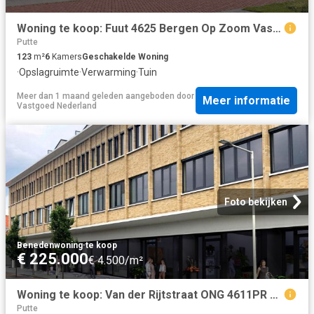
Woning te koop: Fuut 4625 Bergen Op Zoom Vastgoed Nederland
Putte
123
m²
6
Kamers
Geschakelde Woning
·
Opslagruimte
·
Verwarming
·
Tuin
Meer dan 1 maand geleden
aangeboden door
Meer informatie
Vastgoed Nederland
Foto bekijken
Benedenwoning
·
te koop
€ 225.000
€ 4.500/m²
Woning te koop: Van der Rijtstraat ONG 4611PR Bergen op Zoom Vastgoed Nederland
Putte