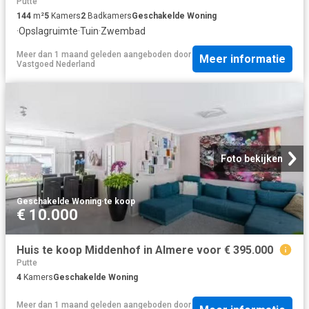
Putte
144
m²
5
Kamers
2
Badkamers
Geschakelde Woning
·
Opslagruimte
·
Tuin
·
Zwembad
Meer dan 1 maand geleden
aangeboden door
Meer informatie
Vastgoed Nederland
Foto bekijken
Geschakelde Woning
·
te koop
€ 10.000
Huis te koop Middenhof in Almere voor € 395.000
Putte
4
Kamers
Geschakelde Woning
Meer dan 1 maand geleden
aangeboden door