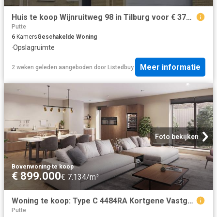
Huis te koop Wijnruitweg 98 in Tilburg voor € 375.000
Putte
6
Kamers
Geschakelde Woning
·
Opslagruimte
Meer informatie
2 weken geleden
aangeboden door
Listedbuy
Foto bekijken
Bovenwoning
·
te koop
€ 899.000
€ 7.134/m²
Woning te koop: Type C 4484RA Kortgene Vastgoed Nederland
Putte