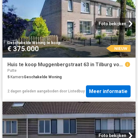
Foto bekijken
Geschakelde Woning
·
te koop
€ 375.000
NIEUW
Huis te koop Muggenbergstraat 63 in Tilburg voor € 375.000
Putte
5
Kamers
Geschakelde Woning
Meer informatie
2 dagen geleden
aangeboden door
Listedbuy
Foto bekijken