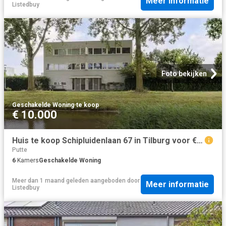
Meer informatie
Listedbuy
Foto bekijken
Geschakelde Woning
·
te koop
€ 10.000
Huis te koop Schipluidenlaan 67 in Tilburg voor € 575.000
Putte
6
Kamers
Geschakelde Woning
Meer dan 1 maand geleden
aangeboden door
Meer informatie
Listedbuy