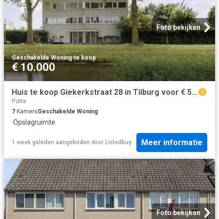
Foto bekijken
Geschakelde Woning
·
te koop
€ 10.000
Huis te koop Giekerkstraat 28 in Tilburg voor € 529.000
Putte
7
Kamers
Geschakelde Woning
·
Opslagruimte
Meer informatie
1 week geleden
aangeboden door
Listedbuy
Foto bekijken