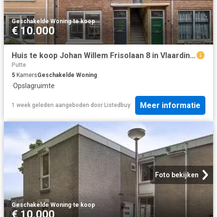
Geschakelde Woning
·
te koop
€ 10.000
Huis te koop Johan Willem Frisolaan 8 in Vlaardingen voor € 43.
Putte
5
Kamers
Geschakelde Woning
·
Opslagruimte
Meer informatie
1 week geleden
aangeboden door
Listedbuy
Foto bekijken
Geschakelde Woning
·
te koop
€ 10.000