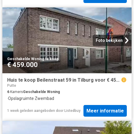
Foto bekijken
Geschakelde Woning
·
te koop
€ 459.000
Huis te koop Beilenstraat 59 in Tilburg voor € 459.000
Putte
6
Kamers
Geschakelde Woning
·
Opslagruimte
·
Zwembad
Meer informatie
1 week geleden
aangeboden door
Listedbuy