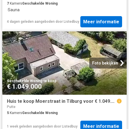
7
Kamers
Geschakelde Woning
·
Sauna
Meer informatie
4 dagen geleden
aangeboden door
Listedbuy
Foto bekijken
Geschakelde Woning
·
te koop
€ 1.049.000
Huis te koop Moerstraat in Tilburg voor € 1.049.000
Putte
5
Kamers
Geschakelde Woning
Meer informatie
1 week geleden
aangeboden door
Listedbuy