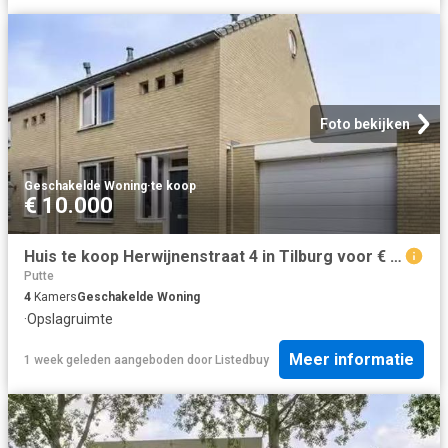
Foto bekijken
Geschakelde Woning
·
te koop
€ 10.000
Huis te koop Herwijnenstraat 4 in Tilburg voor € 375.000
Putte
4
Kamers
Geschakelde Woning
·
Opslagruimte
Meer informatie
1 week geleden
aangeboden door
Listedbuy