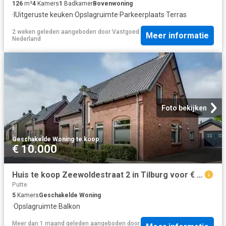
126
m²
4
Kamers
1
Badkamer
Bovenwoning
·
IUitgeruste keuken
·
Opslagruimte
·
Parkeerplaats
·
Terras
2 weken geleden
aangeboden door
Vastgoed
Meer informatie
Nederland
Foto bekijken
Geschakelde Woning
·
te koop
€ 10.000
Huis te koop Zeewoldestraat 2 in Tilburg voor € 475.000
Putte
5
Kamers
Geschakelde Woning
·
Opslagruimte
·
Balkon
Meer dan 1 maand geleden
aangeboden door