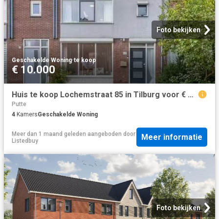
Foto bekijken
Geschakelde Woning
·
te koop
€ 10.000
Huis te koop Lochemstraat 85 in Tilburg voor € 375.000
Putte
4
Kamers
Geschakelde Woning
Meer dan 1 maand geleden
aangeboden door
Meer informatie
Listedbuy
Foto bekijken