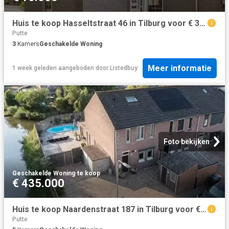
Huis te koop Hasseltstraat 46 in Tilburg voor € 398.000
Putte
3
Kamers
Geschakelde Woning
Meer informatie
1 week geleden
aangeboden door
Listedbuy
Foto bekijken
Geschakelde Woning
·
te koop
€ 435.000
Huis te koop Naardenstraat 187 in Tilburg voor € 435.000
Putte