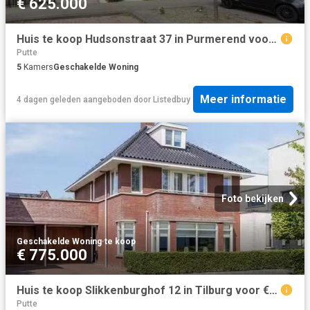
€ 625.000
Huis te koop Hudsonstraat 37 in Purmerend voor € 625.000
Putte
5
Kamers
Geschakelde Woning
Meer informatie
4 dagen geleden
aangeboden door
Listedbuy
Foto bekijken
Geschakelde Woning
·
te koop
€ 775.000
Huis te koop Slikkenburghof 12 in Tilburg voor € 775.000
Putte