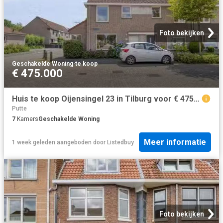
Foto bekijken
Geschakelde Woning
·
te koop
€ 475.000
Huis te koop Oijensingel 23 in Tilburg voor € 475.000
Putte
7
Kamers
Geschakelde Woning
Meer informatie
1 week geleden
aangeboden door
Listedbuy
Foto bekijken