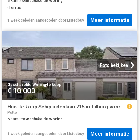
5
Kamers
Geschakelde Woning
·
Terras
Meer informatie
1 week geleden
aangeboden door
Listedbuy
Foto bekijken
Geschakelde Woning
·
te koop
€ 10.000
Huis te koop Schipluidenlaan 215 in Tilburg voor € 525.000
Putte
6
Kamers
Geschakelde Woning
Meer informatie
1 week geleden
aangeboden door
Listedbuy