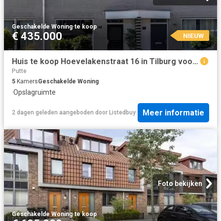
Geschakelde Woning
·
te koop
€ 435.000
NIEUW
Huis te koop Hoevelakenstraat 16 in Tilburg voor € 435.000
Putte
5
Kamers
Geschakelde Woning
·
Opslagruimte
Meer informatie
2 dagen geleden
aangeboden door
Listedbuy
Foto bekijken
Geschakelde Woning
·
te koop