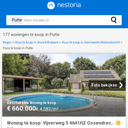
177 woningen te koop in Putte
Begin
>
Huis te koop in Noord-Brabant
>
Huis te koop in Gemeente Woensdrecht
>
Huis te koop in Putte
Foto bekijken
Geschakelde Woning
·
te koop
€ 660.000
€ 4.583/m²
Woning te koop: Vijverweg 5 4641HZ Ossendrecht Vastgoed Nederland