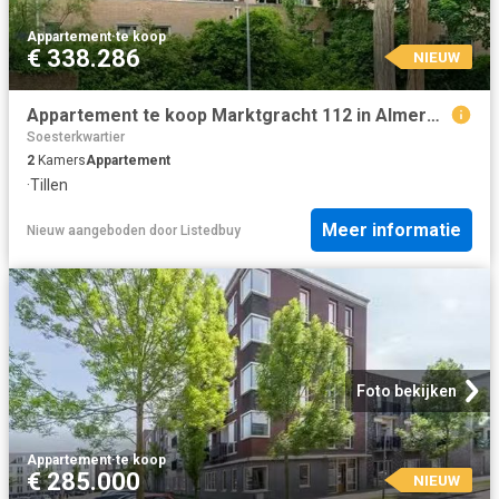
Appartement
·
te koop
€ 338.286
NIEUW
Appartement te koop Marktgracht 112 in Almere voor € 338.286
Soesterkwartier
2
Kamers
Appartement
·
Tillen
Meer informatie
Nieuw
aangeboden door
Listedbuy
Foto bekijken
Appartement
·
te koop
€ 285.000
NIEUW