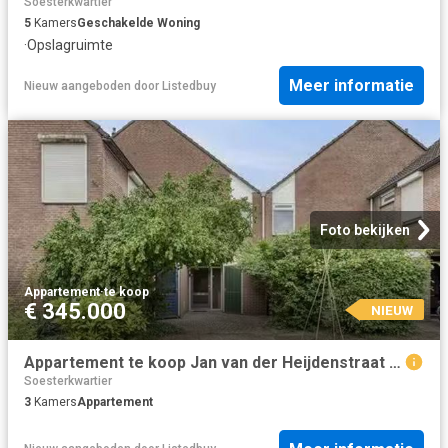
Soesterkwartier
5
Kamers
Geschakelde Woning
·
Opslagruimte
Meer informatie
Nieuw
aangeboden door
Listedbuy
Foto bekijken
Appartement
·
te koop
€ 345.000
NIEUW
Appartement te koop Jan van der Heijdenstraat 26 in Tilburg vo.
Soesterkwartier
3
Kamers
Appartement