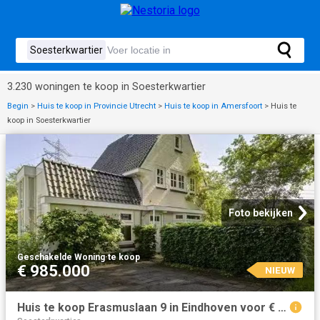
3.230 woningen te koop in Soesterkwartier
Begin
>
Huis te koop in Provincie Utrecht
>
Huis te koop in Amersfoort
>
Huis te
koop in Soesterkwartier
Foto bekijken
Geschakelde Woning
·
te koop
€ 985.000
NIEUW
Huis te koop Erasmuslaan 9 in Eindhoven voor € 985.000