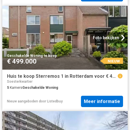
Foto bekijken
Geschakelde Woning
·
te koop
€ 499.000
NIEUW
Huis te koop Sterremos 1 in Rotterdam voor € 499.000
Soesterkwartier
5
Kamers
Geschakelde Woning
Meer informatie
Nieuw
aangeboden door
Listedbuy