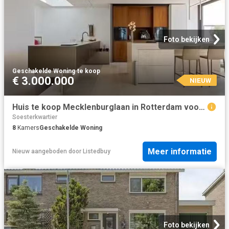
Foto bekijken
Geschakelde Woning
·
te koop
€ 3.000.000
NIEUW
Huis te koop Mecklenburglaan in Rotterdam voor € 3.000.000
Soesterkwartier
8
Kamers
Geschakelde Woning
Meer informatie
Nieuw
aangeboden door
Listedbuy
Foto bekijken