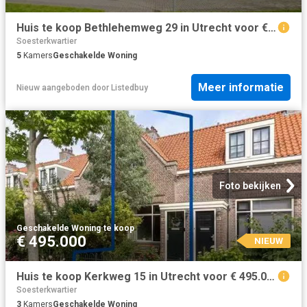
Huis te koop Bethlehemweg 29 in Utrecht voor € 650.000
Soesterkwartier
5
Kamers
Geschakelde Woning
Meer informatie
Nieuw
aangeboden door
Listedbuy
Foto bekijken
Geschakelde Woning
·
te koop
€ 495.000
NIEUW
Huis te koop Kerkweg 15 in Utrecht voor € 495.000
Soesterkwartier
3
Kamers
Geschakelde Woning