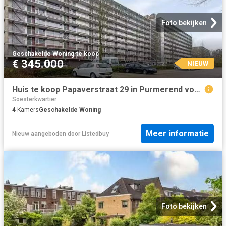
Foto bekijken
Geschakelde Woning
·
te koop
€ 345.000
NIEUW
Huis te koop Papaverstraat 29 in Purmerend voor € 345.000
Soesterkwartier
4
Kamers
Geschakelde Woning
Meer informatie
Nieuw
aangeboden door
Listedbuy
Foto bekijken