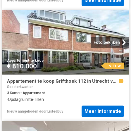
Meer informatie
Nieuw
aangeboden door
Listedbuy
Foto bekijken
Appartement
·
te koop
€ 810.000
NIEUW
Appartement te koop Grifthoek 112 in Utrecht voor € 810.000
Soesterkwartier
3
Kamers
Appartement
·
Opslagruimte
·
Tillen
Meer informatie
Nieuw
aangeboden door
Listedbuy