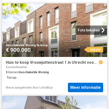
Foto bekijken
Geschakelde Woning
·
te koop
€ 900.000
NIEUW
Huis te koop Vrouwjuttenstraat 1 in Utrecht voor € 900.000
Soesterkwartier
5
Kamers
Geschakelde Woning
·
Terras
Meer informatie
Nieuw
aangeboden door
Listedbuy