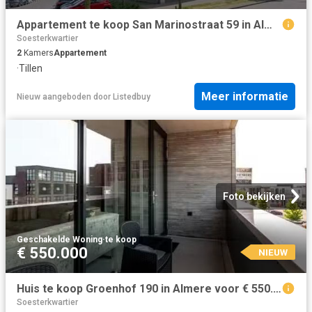
Appartement te koop San Marinostraat 59 in Almere voor € 285.000
Soesterkwartier
2
Kamers
Appartement
·
Tillen
Meer informatie
Nieuw
aangeboden door
Listedbuy
Foto bekijken
Geschakelde Woning
·
te koop
€ 550.000
NIEUW
Huis te koop Groenhof 190 in Almere voor € 550.000
Soesterkwartier