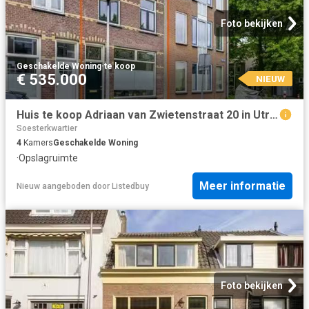
Foto bekijken
Geschakelde Woning
·
te koop
€ 535.000
NIEUW
Huis te koop Adriaan van Zwietenstraat 20 in Utrecht voor € 53.
Soesterkwartier
4
Kamers
Geschakelde Woning
·
Opslagruimte
Meer informatie
Nieuw
aangeboden door
Listedbuy
Foto bekijken