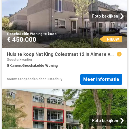
Foto bekijken
Geschakelde Woning
·
te koop
€ 450.000
NIEUW
Huis te koop Nat King Colestraat 12 in Almere voor € 450.000
Soesterkwartier
5
Kamers
Geschakelde Woning
Meer informatie
Nieuw
aangeboden door
Listedbuy
Foto bekijken