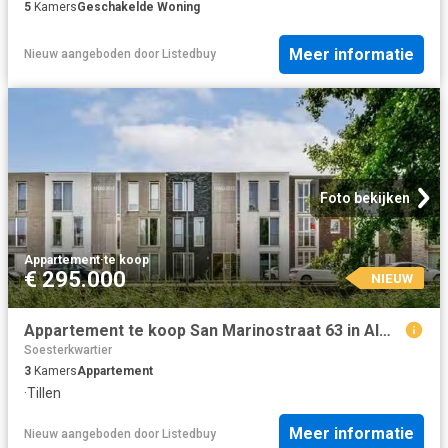
5
Kamers
Geschakelde Woning
Meer informatie
Nieuw
aangeboden door
Listedbuy
Foto bekijken
Appartement
·
te koop
€ 295.000
NIEUW
Appartement te koop San Marinostraat 63 in Almere voor € 295.000
Soesterkwartier
3
Kamers
Appartement
·
Tillen
Meer informatie
Nieuw
aangeboden door
Listedbuy