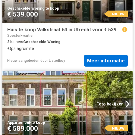
Geschakelde Woning
·
te koop
€ 539.000
NIEUW
Huis te koop Valkstraat 64 in Utrecht voor € 539.000
Soesterkwartier
3
Kamers
Geschakelde Woning
·
Opslagruimte
Meer informatie
Nieuw
aangeboden door
Listedbuy
Foto bekijken
Appartement
·
te koop
€ 589.000
NIEUW