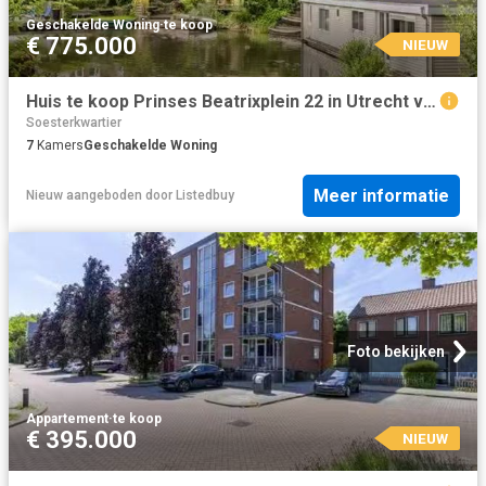
Geschakelde Woning
·
te koop
€ 775.000
NIEUW
Huis te koop Prinses Beatrixplein 22 in Utrecht voor € 775.000
Soesterkwartier
7
Kamers
Geschakelde Woning
Meer informatie
Nieuw
aangeboden door
Listedbuy
Foto bekijken
Appartement
·
te koop
€ 395.000
NIEUW