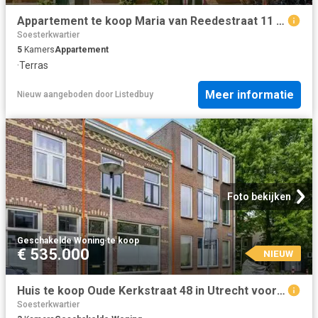
Appartement te koop Maria van Reedestraat 11 BS in Utrecht voo.
Soesterkwartier
5
Kamers
Appartement
·
Terras
Meer informatie
Nieuw
aangeboden door
Listedbuy
Foto bekijken
Geschakelde Woning
·
te koop
€ 535.000
NIEUW
Huis te koop Oude Kerkstraat 48 in Utrecht voor € 535.000
Soesterkwartier