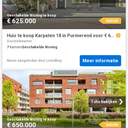
Geschakelde Woning
·
te koop
€ 625.000
NIEUW
Huis te koop Karpaten 18 in Purmerend voor € 625.000
Soesterkwartier
7
Kamers
Geschakelde Woning
Meer informatie
Nieuw
aangeboden door
Listedbuy
Foto bekijken
Geschakelde Woning
·
te koop
€ 650.000
NIEUW