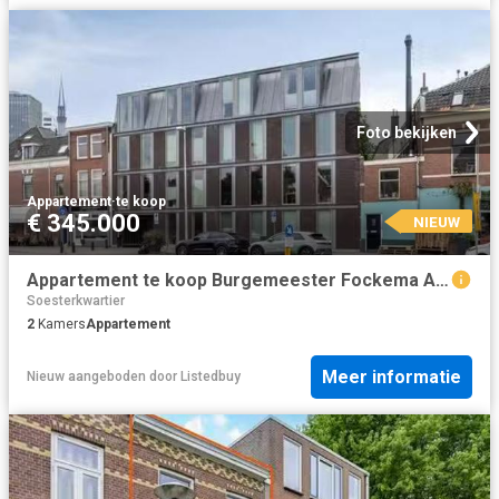
Foto bekijken
Appartement
·
te koop
€ 345.000
NIEUW
Appartement te koop Burgemeester Fockema Andreaelaan 56 in Utr.
Soesterkwartier
2
Kamers
Appartement
Meer informatie
Nieuw
aangeboden door
Listedbuy