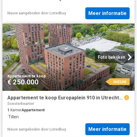
Meer informatie
Nieuw
aangeboden door
Listedbuy
Foto bekijken
Appartement
·
te koop
€ 250.000
NIEUW
Appartement te koop Europaplein 910 in Utrecht voor € 250.000
Soesterkwartier
1
Kamer
Appartement
·
Tillen
Meer informatie
Nieuw
aangeboden door
Listedbuy