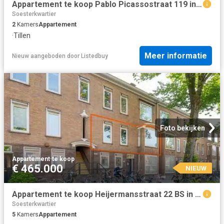
Appartement te koop Pablo Picassostraat 119 in Utrecht voor €.
Soesterkwartier
2
Kamers
Appartement
·
Tillen
Meer informatie
Nieuw
aangeboden door
Listedbuy
Foto bekijken
Appartement
·
te koop
€ 465.000
NIEUW
Appartement te koop Heijermansstraat 22 BS in Utrecht voor € 4.
Soesterkwartier
5
Kamers
Appartement