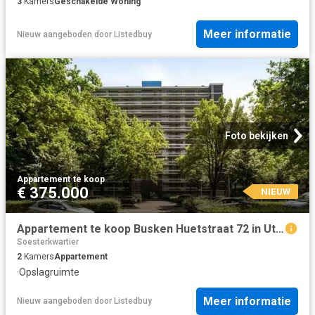
3
Kamers
Geschakelde Woning
Meer informatie
Nieuw
aangeboden door
Listedbuy
Foto bekijken
Appartement
·
te koop
€ 375.000
NIEUW
Appartement te koop Busken Huetstraat 72 in Utrecht voor € 375.
Soesterkwartier
2
Kamers
Appartement
·
Opslagruimte
Meer informatie
Nieuw
aangeboden door
Listedbuy