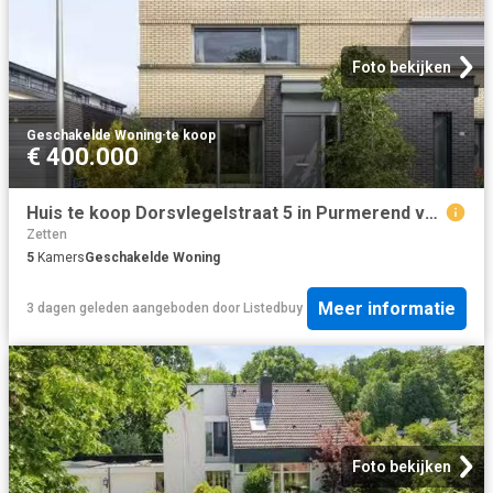
Foto bekijken
Geschakelde Woning
·
te koop
€ 400.000
Huis te koop Dorsvlegelstraat 5 in Purmerend voor € 400.000
Zetten
5
Kamers
Geschakelde Woning
Meer informatie
3 dagen geleden
aangeboden door
Listedbuy
Foto bekijken