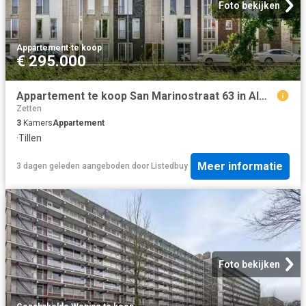
Foto bekijken
Appartement
·
te koop
€ 295.000
Appartement te koop San Marinostraat 63 in Almere voor € 295.000
Zetten
3
Kamers
Appartement
·
Tillen
Meer informatie
3 dagen geleden
aangeboden door
Listedbuy
Foto bekijken