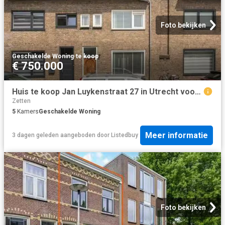
Foto bekijken
Geschakelde Woning
·
te koop
€ 750.000
Huis te koop Jan Luykenstraat 27 in Utrecht voor € 750.000
Zetten
5
Kamers
Geschakelde Woning
Meer informatie
3 dagen geleden
aangeboden door
Listedbuy
Foto bekijken