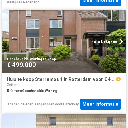
Meer informatie
Vastgoed Nederland
Foto bekijken
Geschakelde Woning
·
te koop
€ 499.000
Huis te koop Sterremos 1 in Rotterdam voor € 499.000
Zetten
5
Kamers
Geschakelde Woning
Meer informatie
3 dagen geleden
aangeboden door
Listedbuy