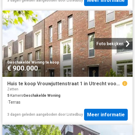
Meer informatie
3 dagen geleden
aangeboden door
Listedbuy
Foto bekijken
Geschakelde Woning
·
te koop
€ 900.000
Huis te koop Vrouwjuttenstraat 1 in Utrecht voor € 900.000
Zetten
5
Kamers
Geschakelde Woning
·
Terras
Meer informatie
3 dagen geleden
aangeboden door
Listedbuy