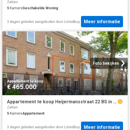
Zetten
5
Kamers
Geschakelde Woning
Meer informatie
3 dagen geleden
aangeboden door
Listedbuy
Foto bekijken
Appartement
·
te koop
€ 465.000
Appartement te koop Heijermansstraat 22 BS in Utrecht voor € 4.
Zetten
5
Kamers
Appartement
Meer informatie
3 dagen geleden
aangeboden door
Listedbuy