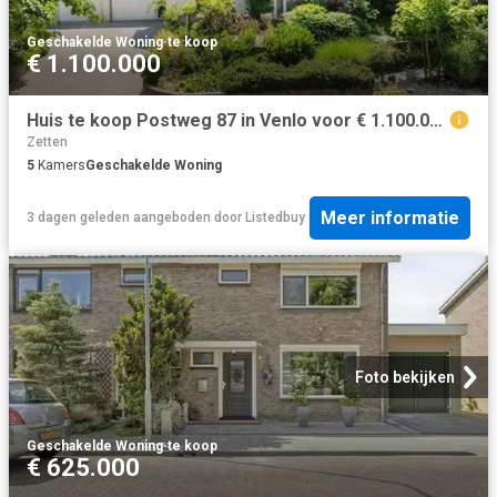
Geschakelde Woning
·
te koop
€ 1.100.000
Huis te koop Postweg 87 in Venlo voor € 1.100.000
Zetten
5
Kamers
Geschakelde Woning
Meer informatie
3 dagen geleden
aangeboden door
Listedbuy
Foto bekijken
Geschakelde Woning
·
te koop
€ 625.000