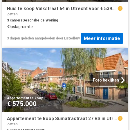
Huis te koop Valkstraat 64 in Utrecht voor € 539.000
Zetten
3
Kamers
Geschakelde Woning
·
Opslagruimte
Meer informatie
3 dagen geleden
aangeboden door
Listedbuy
Foto bekijken
Appartement
·
te koop
€ 575.000
Appartement te koop Sumatrastraat 27 BS in Utrecht voor € 575.
Zetten