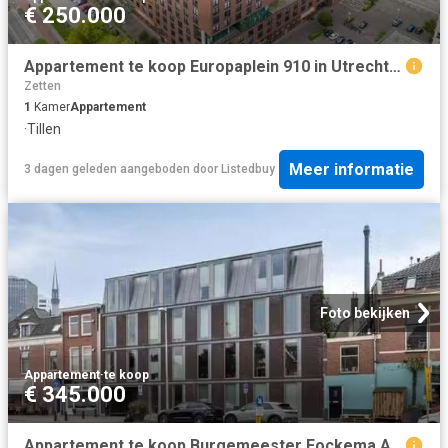
€ 250.000
Appartement te koop Europaplein 910 in Utrecht voor € 250.000
Zetten
1
Kamer
Appartement
·
Tillen
Meer informatie
3 dagen geleden
aangeboden door
Listedbuy
Foto bekijken
Appartement
·
te koop
€ 345.000
Appartement te koop Burgemeester Fockema Andreaelaan 56 in Utr.