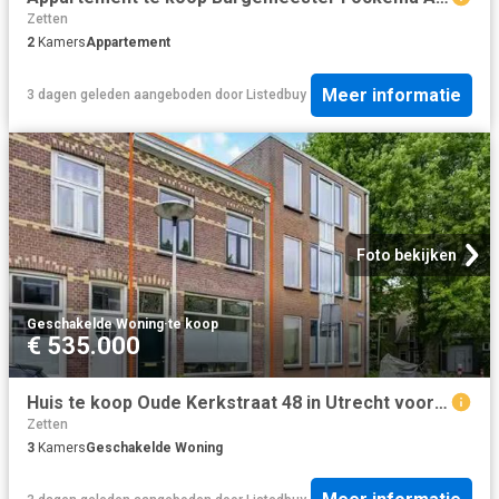
Zetten
2
Kamers
Appartement
Meer informatie
3 dagen geleden
aangeboden door
Listedbuy
Foto bekijken
Geschakelde Woning
·
te koop
€ 535.000
Huis te koop Oude Kerkstraat 48 in Utrecht voor € 535.000
Zetten
3
Kamers
Geschakelde Woning