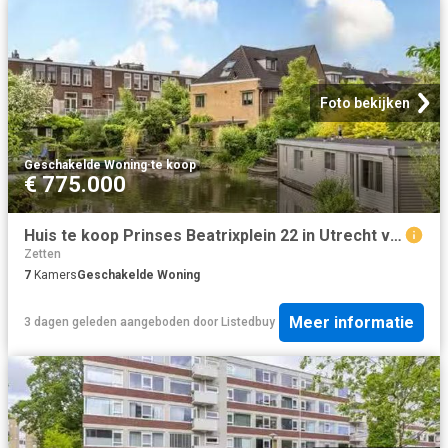
Foto bekijken
Geschakelde Woning
·
te koop
€ 775.000
Huis te koop Prinses Beatrixplein 22 in Utrecht voor € 775.000
Zetten
7
Kamers
Geschakelde Woning
Meer informatie
3 dagen geleden
aangeboden door
Listedbuy