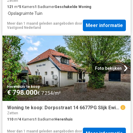
Zetten
121
m²
5
Kamers
1
Badkamer
Geschakelde Woning
·
Opslagruimte
·
Tuin
Meer dan 1 maand geleden
aangeboden door
Meer informatie
Vastgoed Nederland
Foto bekijken
Herenhuis
·
te koop
€ 798.000
€ 7.254/m²
Woning te koop: Dorpsstraat 14 6677PG Slijk Ewijk Vastgoed Nederland
Zetten
110
m²
4
Kamers
1
Badkamer
Herenhuis
Meer dan 1 maand geleden
aangeboden door