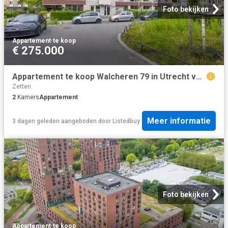
Foto bekijken
Appartement
·
te koop
€ 275.000
Appartement te koop Walcheren 79 in Utrecht voor € 275.000
Zetten
2
Kamers
Appartement
Meer informatie
3 dagen geleden
aangeboden door
Listedbuy
Foto bekijken
Appartement
·
te koop