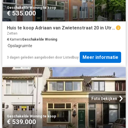
Geschakelde Woning
·
te koop
€ 535.000
Huis te koop Adriaan van Zwietenstraat 20 in Utrecht voor € 53.
Zetten
4
Kamers
Geschakelde Woning
·
Opslagruimte
Meer informatie
3 dagen geleden
aangeboden door
Listedbuy
Foto bekijken
Geschakelde Woning
·
te koop
€ 539.000