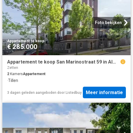
Foto bekijken
Appartement
·
te koop
€ 285.000
Appartement te koop San Marinostraat 59 in Almere voor € 285.000
Zetten
2
Kamers
Appartement
·
Tillen
Meer informatie
3 dagen geleden
aangeboden door
Listedbuy