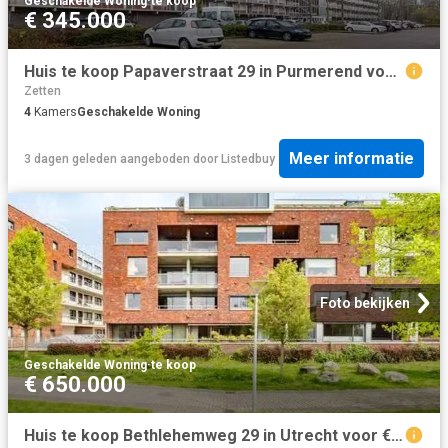
Geschakelde Woning
·
te koop
€ 345.000
Huis te koop Papaverstraat 29 in Purmerend voor € 345.000
Zetten
4
Kamers
Geschakelde Woning
Meer informatie
3 dagen geleden
aangeboden door
Listedbuy
Foto bekijken
Geschakelde Woning
·
te koop
€ 650.000
Huis te koop Bethlehemweg 29 in Utrecht voor € 650.000