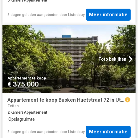
6
Kamers
Appartement
Meer informatie
3 dagen geleden
aangeboden door
Listedbuy
Foto bekijken
Appartement
·
te koop
€ 375.000
Appartement te koop Busken Huetstraat 72 in Utrecht voor € 375.
Zetten
2
Kamers
Appartement
·
Opslagruimte
Meer informatie
3 dagen geleden
aangeboden door
Listedbuy