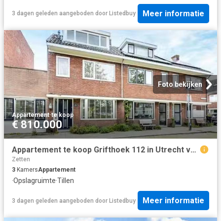
Meer informatie
3 dagen geleden
aangeboden door
Listedbuy
Foto bekijken
Appartement
·
te koop
€ 810.000
Appartement te koop Grifthoek 112 in Utrecht voor € 810.000
Zetten
3
Kamers
Appartement
·
Opslagruimte
·
Tillen
Meer informatie
3 dagen geleden
aangeboden door
Listedbuy