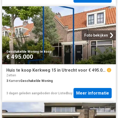
Foto bekijken
Geschakelde Woning
·
te koop
€ 495.000
Huis te koop Kerkweg 15 in Utrecht voor € 495.000
Zetten
3
Kamers
Geschakelde Woning
Meer informatie
3 dagen geleden
aangeboden door
Listedbuy