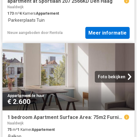
apartment at Sportlaan 207 2566KD Den Haag
Naaldwijk
173
m²
4
Kamers
Appartement
·
Parkeerplaats
·
Tuin
Meer informatie
Nieuw
aangeboden door
Rentola
Foto bekijken
Appartement
·
te huur
€ 2.600
1 bedroom Apartment Surface Area: 75m2 Furnished
Naaldwijk
75
m²
1
Kamer
Appartement
·
Balkon