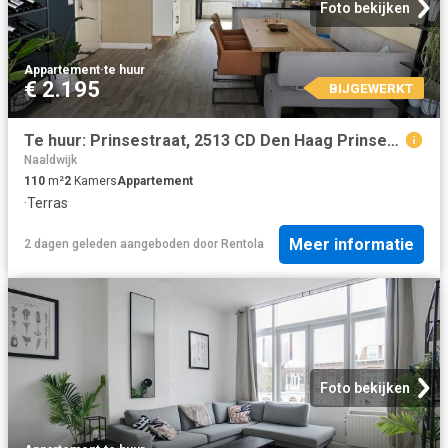
Foto bekijken
Appartement
·
te huur
€ 2.195
BIJGEWERKT
Te huur: Prinsestraat, 2513 CD Den Haag Prinsestraat, 2513 CD Den Haag | The Real Estate Company
Naaldwijk
110
m²
2
Kamers
Appartement
·
Terras
Meer informatie
2 dagen geleden
aangeboden door
Rentola
Foto bekijken