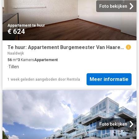
Foto bekijken
Appartement
·
te huur
€ 624
Te huur: Appartement Burgemeester Van Haarenlaan 1326 kamer 2 in Schiedam
Naaldwijk
56
m²
3
Kamers
Appartement
·
Tillen
Meer informatie
1 week geleden
aangeboden door
Rentola
Foto bekijken