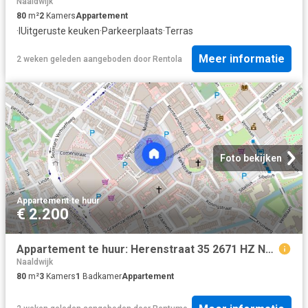
Naaldwijk
80
m²
2
Kamers
Appartement
·
IUitgeruste keuken
·
Parkeerplaats
·
Terras
Meer informatie
2 weken geleden
aangeboden door
Rentola
Foto bekijken
Appartement
·
te huur
€ 2.200
Appartement te huur: Herenstraat 35 2671 HZ Naaldwijk
Naaldwijk
80
m²
3
Kamers
1
Badkamer
Appartement