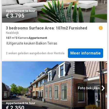
Appartement
·
te huur
€ 3.795
3 bedrooms Surface Area: 107m2 Furnished
Naaldwijk
107
m²
3
Kamers
Appartement
·
IUitgeruste keuken
·
Balkon
·
Terras
Meer informatie
2 weken geleden
aangeboden door
Rentola
Foto bekijken
Appartement
·
te huur
€ 2.350