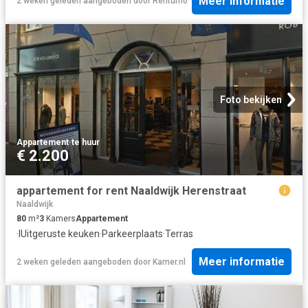
Meer informatie
2 weken geleden
aangeboden door
Rentumo
Foto bekijken
Appartement
·
te huur
€ 2.200
appartement for rent Naaldwijk Herenstraat
Naaldwijk
80
m²
3
Kamers
Appartement
·
IUitgeruste keuken
·
Parkeerplaats
·
Terras
Meer informatie
2 weken geleden
aangeboden door
Kamer.nl