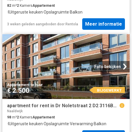
82
m²
2
Kamers
Appartement
·
IUitgeruste keuken
·
Opslagruimte
·
Balkon
Meer informatie
3 weken geleden
aangeboden door
Rentola
Foto bekijken
Appartement
·
te huur
€ 2.500
BIJGEWERKT
apartment for rent in Dr Noletstraat 2 D2 3116BH Schiedam Oranjekwartier Schiedam
Naaldwijk
98
m²
2
Kamers
Appartement
·
IUitgeruste keuken
·
Opslagruimte
·
Verwarming
·
Balkon