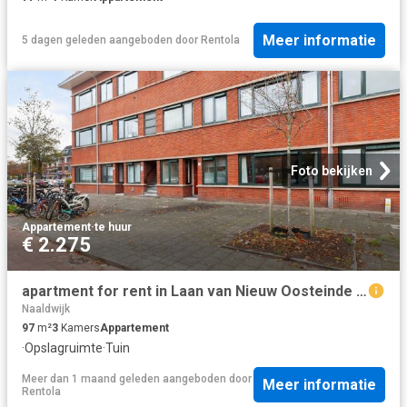
Meer informatie
5 dagen geleden
aangeboden door
Rentola
Foto bekijken
Appartement
·
te huur
€ 2.275
apartment for rent in Laan van Nieuw Oosteinde 338 2274GG Leidschendam Voorburg Voorburg Noord noord Voorburg
Naaldwijk
97
m²
3
Kamers
Appartement
·
Opslagruimte
·
Tuin
Meer dan 1 maand geleden
aangeboden door
Meer informatie
Rentola