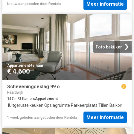
Meer informatie
Nieuw
aangeboden door
Rentola
Foto bekijken
Appartement
·
te huur
€ 4.600
Scheveningseslag 99 o
Naaldwijk
147
m²
3
Kamers
Appartement
·
IUitgeruste keuken
·
Opslagruimte
·
Parkeerplaats
·
Tillen
·
Balkon
Meer informatie
1 week geleden
aangeboden door
Rentola