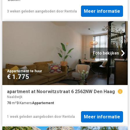
Meer informatie
3 weken geleden
aangeboden door
Rentola
Foto bekijken
Appartement
·
te huur
€ 1.775
apartment at Noorwitzstraat 6 2562NW Den Haag
Naaldwijk
70
m²
3
Kamers
Appartement
Meer informatie
1 week geleden
aangeboden door
Rentola