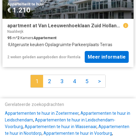
Appartement
·
te huur
€ 1.210
apartment at Van Leeuwenhoeklaan Zuid Holland Zoetermeer 2713 RB
Naaldwijk
95
m²
2
Kamers
Appartement
·
IUitgeruste keuken
·
Opslagruimte
·
Parkeerplaats
·
Terras
Meer informatie
2 weken geleden
aangeboden door
Rentola
1
2
3
4
5
>
Gerelateerde zoekopdrachten
Appartementen te huur in Zoetermeer
,
Appartementen te huur in
Leidschendam
,
Appartementen te huur in Leidschendam-
Voorburg
,
Appartementen te huur in Wassenaar
,
Appartementen
te huur in Nootdorp
,
Appartementen te huur in Voorburg
,