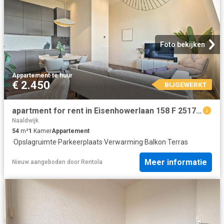
Foto bekijken
Appartement
·
te huur
€ 2.450
BIJGEWERKT
apartment for rent in Eisenhowerlaan 158 F 2517KP Den Haag Statenkwartier Den Haag
Naaldwijk
54
m²
1
Kamer
Appartement
·
Opslagruimte
·
Parkeerplaats
·
Verwarming
·
Balkon
·
Terras
Meer informatie
Nieuw
aangeboden door
Rentola