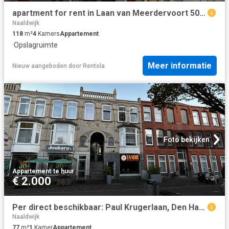
apartment for rent in Laan van Meerdervoort 509 2563AT Den Haag Bomenbuurt Den Haag
Naaldwijk
118
m²
4
Kamers
Appartement
·
Opslagruimte
Meer informatie
Nieuw
aangeboden door
Rentola
Foto bekijken
Appartement
·
te huur
€ 2.000
Per direct beschikbaar: Paul Krugerlaan, Den Haag
Naaldwijk
77
m²
1
Kamer
Appartement