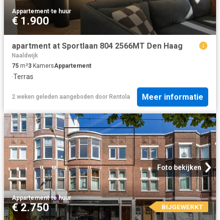
Appartement
·
te huur
€ 1.900
apartment at Sportlaan 804 2566MT Den Haag
Naaldwijk
75
m²
3
Kamers
Appartement
·
Terras
Meer informatie
2 weken geleden
aangeboden door
Rentola
Foto bekijken
Appartement
·
te huur
€ 2.750
BIJGEWERKT