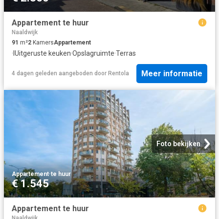
Appartement te huur
Naaldwijk
91
m²
2
Kamers
Appartement
·
IUitgeruste keuken
·
Opslagruimte
·
Terras
Meer informatie
4 dagen geleden
aangeboden door
Rentola
Foto bekijken
Appartement
·
te huur
€ 1.545
Appartement te huur
Naaldwijk