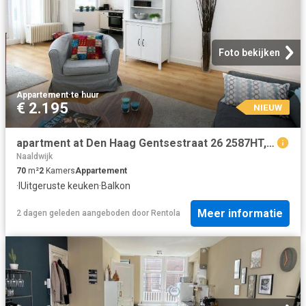
Foto bekijken
Appartement
·
te huur
€ 2.195
NIEUW
apartment at Den Haag Gentsestraat 26 2587HT, Netherlands
Naaldwijk
70
m²
2
Kamers
Appartement
·
IUitgeruste keuken
·
Balkon
Meer informatie
2 dagen geleden
aangeboden door
Rentola