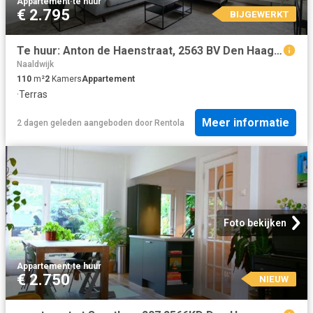
Appartement
·
te huur
€ 2.795
BIJGEWERKT
Te huur: Anton de Haenstraat, 2563 BV Den Haag Anton de Haenstraat, 2563 BV Den Haag | The Real Estate Company
Naaldwijk
110
m²
2
Kamers
Appartement
·
Terras
Meer informatie
2 dagen geleden
aangeboden door
Rentola
Foto bekijken
Appartement
·
te huur
€ 2.750
NIEUW