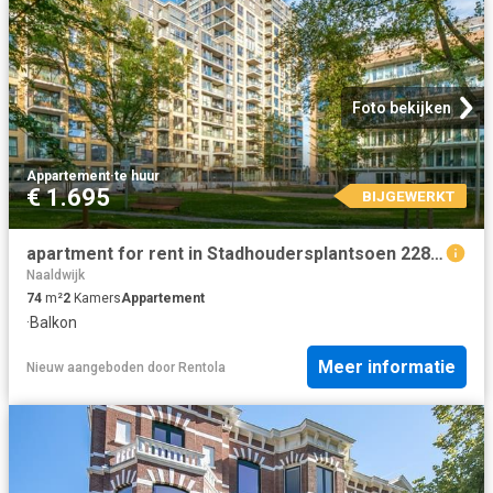
Foto bekijken
Appartement
·
te huur
€ 1.695
BIJGEWERKT
apartment for rent in Stadhoudersplantsoen 228 F 2517SK Den Haag Stadhoudersplantsoen Den Haag
Naaldwijk
74
m²
2
Kamers
Appartement
·
Balkon
Meer informatie
Nieuw
aangeboden door
Rentola