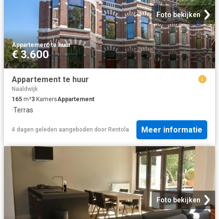
Foto bekijken
Appartement
·
te huur
€ 3.600
Appartement te huur
Naaldwijk
165
m²
3
Kamers
Appartement
·
Terras
Meer informatie
4 dagen geleden
aangeboden door
Rentola
Foto bekijken