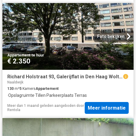
Foto bekijken
Appartement
·
te huur
€ 2.350
Richard Holstraat 93, Galerijflat in Den Haag Wolters Housing
Naaldwijk
130
m²
5
Kamers
Appartement
·
Opslagruimte
·
Tillen
·
Parkeerplaats
·
Terras
Meer dan 1 maand geleden
aangeboden door
Meer informatie
Rentola