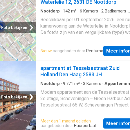
Waterlelie 12, 2631 DE Nootdorp
Nootdorp
·
142
m²
·
6
Kamers
·
2
Badkamers
·
Appartement
·
Opslagruimte
·
Tuin
Beschikbaar per 01 september 2026: een ru
kamerwoning aan de Waterlelie in Nootdorp!
Foto bekijken
De foto’s zijn van een vergelijkbare (type) w
echter geeft dit een indruk van de indeling e
afwerking van de woning. Kenmerken - Huurpr
Meer info
Nieuw
aangeboden door
Rentumo
1.585,00 - Ingangsdatum: 01 september 202
kamer tussenwoning - Energielabel: A -
Buitenruimte: tuin - Berging: aanwezig - 2
apartment at Tesselsestraat Zuid
badkamers - Woonoppervlakte: 142 m2 - Bo
Holland Den Haag 2583 JH
1985 - Keuken, badkamer en toilet zijn vorig 
gerenoveerd De woning U komt binnen in de
Nootdorp
·
9.771
m²
·
3
Kamers
·
Appartemen
IUitgeruste keuken
·
Opslagruimte
·
Balkon
welke toegang geeft tot de hal. Hier bevindt
Modern appartement aan de Tesselsestraat
een separaat toilet en de trap naar boven. Vi
Foto bekijken
2e etage, Scheveningen – Green Harbour Ad
heeft u toegang tot de zeer ruime woonkam
Tesselsestraat 65 W, Scheveningen Project:
een halfopen keuken. De keuken is voorzien
Harbour – Nieuwbouw modern wonen aan ze
inbouwapparatuur zoals een combimagnetro
stijlvolle appartement is efficiënt en doorda
Meer dan 1 maand geleden
vaatwasser, koel-vriescombinatie, inductie
Meer info
ingedeeld en maakt deel uit van het hoogwa
aangeboden door
Huurportaal
kookplaat en afzuigkap. Achter de keuken b