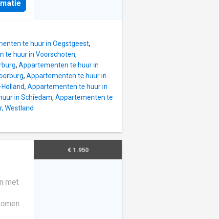
let. Je
rmatie
rg en in
n
zuigkap,
a de
tron en
ge woon-
enten te huur in Oegstgeest
,
 fraaie
 te huur in Voorschoten
,
 zo
rburg
,
Appartementen te huur in
elijk
Voorburg
,
Appartementen te huur in
nlicht
-Holland
,
Appartementen te huur in
r de
huur in Schiedam
,
Appartementen te
t
r, Westland
derhoud
an de
de
 en
€ 1.950
an het
en met
 komen
aven en