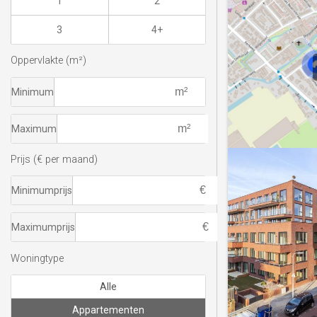
1
2
3
4+
Oppervlakte (m²)
Minimum
Maximum
Prijs (€ per maand)
Minimumprijs
Maximumprijs
Woningtype
Alle
Appartementen