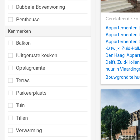
Dubbele Bovenwoning
Gerelateerde zo
Penthouse
Appartementen te
Kenmerken
Appartementen te
Appartementen t
Balkon
Katwijk, Zuid-Hol
IUitgeruste keuken
Den Haag
,
Appart
Delft, Zuid-Holla
Opslagruimte
huur in Vlaarding
Bouwgrond te huu
Terras
Parkeerplaats
Tuin
Tillen
Verwarming