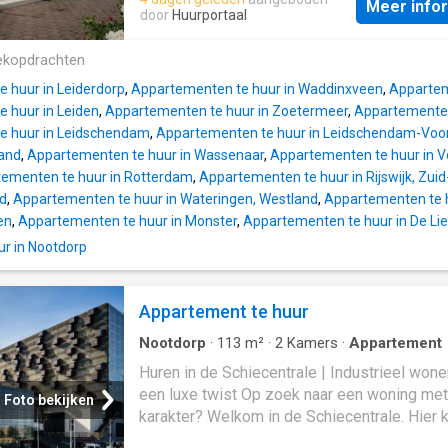
douche, een wastafel met spiegel en een toi
Meer info
rustige huurder (singel of koppel) die met zo
door
Huurportaal
hebt een moderne open keuken voorzien va
harmonie met de leefomgeving wil huren.
inbouwapparatuur: een inductiekookplaat, af
Huisdieren zijn niet toegestaan. Indeling: Vi
ekopdrachten
vaatwasser, oven met geïntegreerde magne
gang (met meterkast) bereikt u de L-vormi
koel- / vriescombinatie. In de keuken is
 huur in Leiderdorp
,
Appartementen te huur in Waddinxveen
,
Appartem
eetkamer met vrij uitzicht op de straat en de
 huur in Leiden
,
Appartementen te huur in Zoetermeer
,
Appartementen
architectuur van woningen en gebouwen die
e huur in Leidschendam
,
Appartementen te huur in Leidschendam-Voo
typerend is voor deze sjieke wijk. De opmerk
land
,
Appartementen te huur in Wassenaar
,
Appartementen te huur in 
grote ramen aan de voorzijde bieden veel zo
ementen te huur in Rotterdam
,
Appartementen te huur in Rijswijk, Zuid
vanaf de ochtend- tot laat in de middag. Ove
nd
,
Appartementen te huur in Wateringen, Westland
,
Appartementen te 
gehele vloer van het appartement, ligt parke
en
,
Appartementen te huur in Monster
,
Appartementen te huur in De Lie
waardoor de woning tevens makkelijk in on
r in Nootdorp
is. In de gang, op weg naar de achterzijde v
woning, bevinden zich de volledig vernieuw
toiletruimte, de badkamer met inloopdouche
Appartement te huur
wastafel en vormen een lust voor het oog! A
ende van de gang bevindt zich de gezellig
Nootdorp
·
113
m²
·
2
Kamers
·
Appartement
Huren in de Schiecentrale | Industrieel won
een luxe twist Op zoek naar een woning met
Foto bekijken
karakter? Welkom in de Schiecentrale. Hier
de robuuste uitstraling van de voormalige h