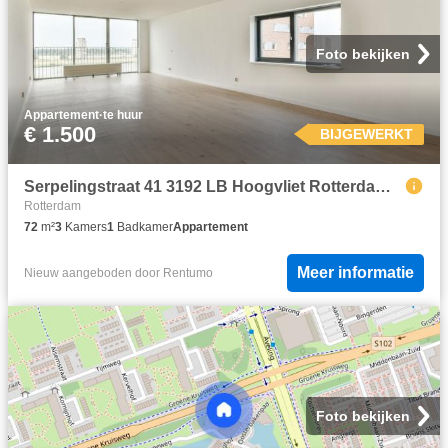
Foto bekijken
Appartement
·
te huur
€ 1.500
BIJGEWERKT
Serpelingstraat 41 3192 LB Hoogvliet Rotterdam, 3192 LB, Hoogvliet Rotterdam
Rotterdam
72
m²
3
Kamers
1
Badkamer
Appartement
Meer informatie
Nieuw
aangeboden door
Rentumo
Foto bekijken