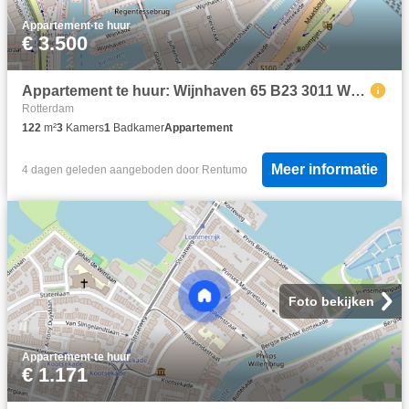
Appartement
·
te huur
€ 3.500
Appartement te huur: Wijnhaven 65 B23 3011 WJ Rotterdam
Rotterdam
122
m²
3
Kamers
1
Badkamer
Appartement
Meer informatie
4 dagen geleden
aangeboden door
Rentumo
Foto bekijken
Appartement
·
te huur
€ 1.171