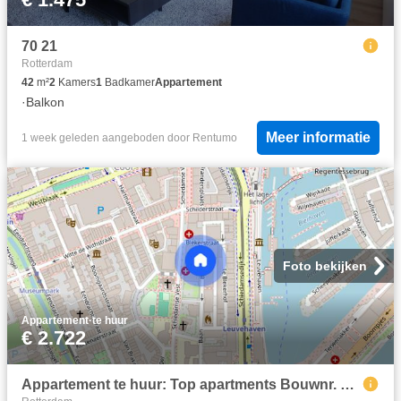
70 21
Rotterdam
42
m²
2
Kamers
1
Badkamer
Appartement
·
Balkon
Meer informatie
1 week geleden
aangeboden door
Rentumo
Foto bekijken
Appartement
·
te huur
€ 2.722
Appartement te huur: Top apartments Bouwnr. 386 3011 CB Rotterdam