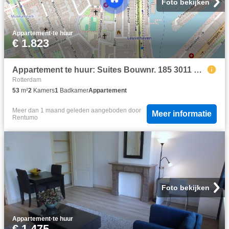
Foto bekijken
Appartement
·
te huur
€ 1.823
Appartement te huur: Suites Bouwnr. 185 3011 CB Rotterdam
Rotterdam
53
m²
2
Kamers
1
Badkamer
Appartement
Meer dan 1 maand geleden
aangeboden door
Meer informatie
Rentumo
Foto bekijken
Appartement
·
te huur
€ 1.475