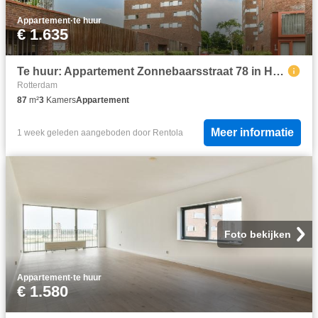
Appartement
·
te huur
€ 1.635
Te huur: Appartement Zonnebaarsstraat 78 in Hoogvliet Rotterdam
Rotterdam
87
m²
3
Kamers
Appartement
Meer informatie
1 week geleden
aangeboden door
Rentola
Foto bekijken
Appartement
·
te huur
€ 1.580