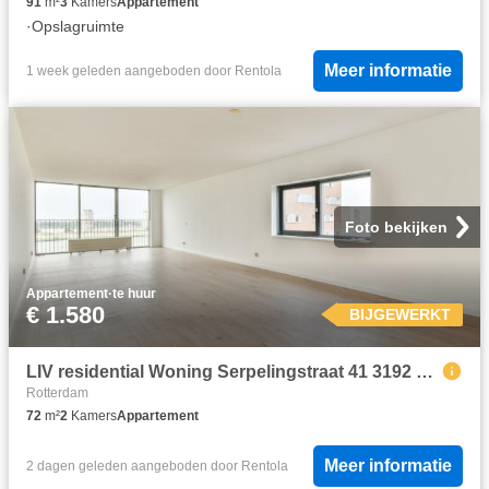
91
m²
3
Kamers
Appartement
·
Opslagruimte
Meer informatie
1 week geleden
aangeboden door
Rentola
Foto bekijken
Appartement
·
te huur
€ 1.580
BIJGEWERKT
LIV residential Woning Serpelingstraat 41 3192 LB Hoogvliet Rotterdam in Hoogvliet Rotterdam hoogvliet rotterdam
Rotterdam
72
m²
2
Kamers
Appartement
Meer informatie
2 dagen geleden
aangeboden door
Rentola