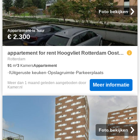
Foto bekijken
Appartement
·
te huur
€ 2.300
appartement for rent Hoogvliet Rotterdam Oosterbakenpad
Rotterdam
91
m²
3
Kamers
Appartement
·
IUitgeruste keuken
·
Opslagruimte
·
Parkeerplaats
Meer dan 1 maand geleden
aangeboden door
Meer informatie
Kamer.nl
Foto bekijken