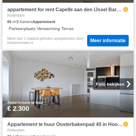
appartement for rent Capelle aan den IJssel Barbizonlaan
Rotterdam
65
m²
2
Kamers
Appartement
·
Parkeerplaats
·
Verwarming
·
Terras
Meer dan 1 maand geleden
aangeboden door
Meer informatie
Huizenvinder.nl
Foto bekijken
Appartement
·
te huur
€ 2.300
Appartement te huur Oosterbakenpad 40 in Hoogvliet Rotterdam voor € 2.300
Rotterdam