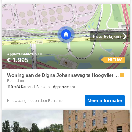
Foto bekijken
Appartement
·
te huur
€ 1.995
NIEUW
Woning aan de Digna Johannaweg te Hoogvliet Rotterdam
Rotterdam
110
m²
4
Kamers
1
Badkamer
Appartement
Meer informatie
Nieuw
aangeboden door
Rentumo