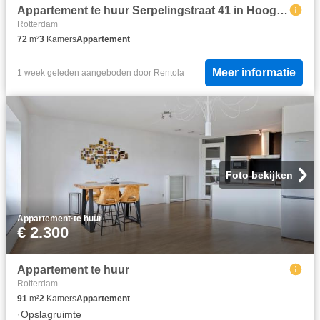
Appartement te huur Serpelingstraat 41 in Hoogvliet Rotterdam voor € 1.580
Rotterdam
72
m²
3
Kamers
Appartement
Meer informatie
1 week geleden
aangeboden door
Rentola
Foto bekijken
Appartement
·
te huur
€ 2.300
Appartement te huur
Rotterdam
91
m²
2
Kamers
Appartement
·
Opslagruimte