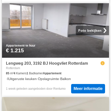
Foto bekijken
Appartement
·
te huur
€ 1.215
Lengweg 203, 3192 BJ Hoogvliet Rotterdam
Rotterdam
85
m²
4
Kamers
1
Badkamer
Appartement
·
IUitgeruste keuken
·
Opslagruimte
·
Balkon
Meer informatie
1 week geleden
aangeboden door
Rentumo