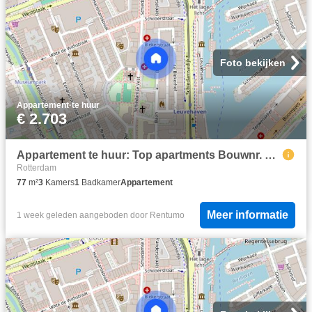
Foto bekijken
Appartement
·
te huur
€ 2.703
Appartement te huur: Top apartments Bouwnr. 383 3011 CB Rotterdam
Rotterdam
77
m²
3
Kamers
1
Badkamer
Appartement
Meer informatie
1 week geleden
aangeboden door
Rentumo