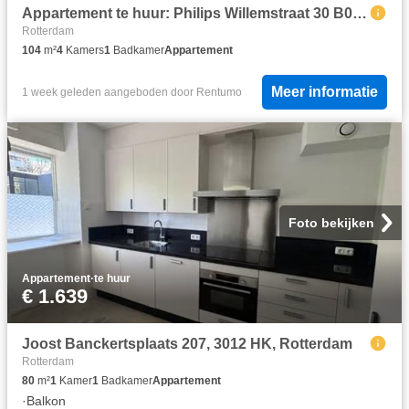
Appartement te huur: Philips Willemstraat 30 B02 3051 PR Rotterdam
Rotterdam
104
m²
4
Kamers
1
Badkamer
Appartement
Meer informatie
1 week geleden
aangeboden door
Rentumo
Foto bekijken
Appartement
·
te huur
€ 1.639
Joost Banckertsplaats 207, 3012 HK, Rotterdam
Rotterdam
80
m²
1
Kamer
1
Badkamer
Appartement
·
Balkon