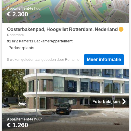
Appartement
·
te huur
€ 2.300
Oosterbakenpad, Hoogvliet Rotterdam, Nederland
Rotterdam
91
m²
2
Kamers
1
Badkamer
Appartement
·
Parkeerplaats
Meer informatie
0 weken geleden
aangeboden door
Rentumo
Foto bekijken
Appartement
·
te huur
€ 1.260