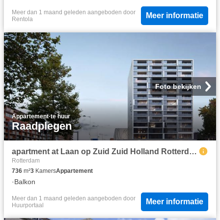
Meer dan 1 maand geleden
aangeboden door
Meer informatie
Rentola
Foto bekijken
Appartement
·
te huur
Raadplegen
apartment at Laan op Zuid Zuid Holland Rotterdam 3072 DB
Rotterdam
736
m²
3
Kamers
Appartement
·
Balkon
Meer dan 1 maand geleden
aangeboden door
Meer informatie
Huurportaal