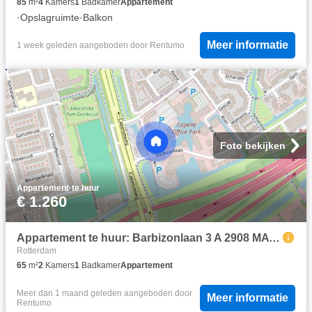
85
m²
4
Kamers
1
Badkamer
Appartement
·
Opslagruimte
·
Balkon
Meer informatie
1 week geleden
aangeboden door
Rentumo
Foto bekijken
Appartement
·
te huur
€ 1.260
Appartement te huur: Barbizonlaan 3 A 2908 MA Capelle aan den IJssel
Rotterdam
65
m²
2
Kamers
1
Badkamer
Appartement
Meer dan 1 maand geleden
aangeboden door
Meer informatie
Rentumo