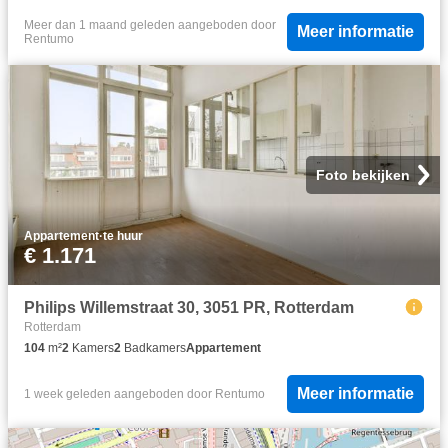
Meer dan 1 maand geleden
aangeboden door
Meer informatie
Rentumo
Foto bekijken
Appartement
·
te huur
€ 1.171
Philips Willemstraat 30, 3051 PR, Rotterdam
Rotterdam
104
m²
2
Kamers
2
Badkamers
Appartement
Meer informatie
1 week geleden
aangeboden door
Rentumo