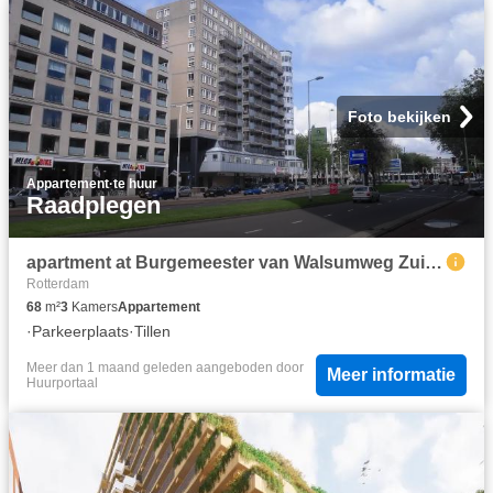
Foto bekijken
Appartement
·
te huur
Raadplegen
apartment at Burgemeester van Walsumweg Zuid Holland Rotterdam 3011 MZ
Rotterdam
68
m²
3
Kamers
Appartement
·
Parkeerplaats
·
Tillen
Meer dan 1 maand geleden
aangeboden door
Meer informatie
Huurportaal