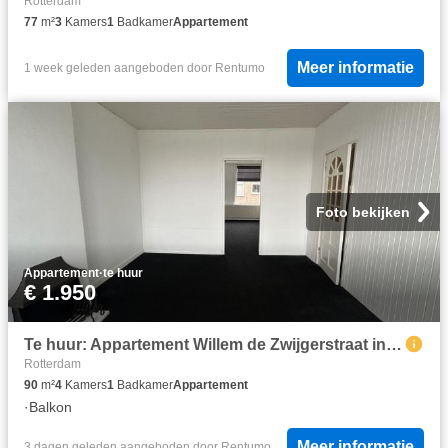
Rotterdam
77
m²
3
Kamers
1
Badkamer
Appartement
Meer informatie
1 week geleden
aangeboden door
Rentumo
Foto bekijken
Appartement
·
te huur
€ 1.950
Te huur: Appartement Willem de Zwijgerstraat in Rotterdam
Rotterdam
90
m²
4
Kamers
1
Badkamer
Appartement
·
Balkon
Meer informatie
3 dagen geleden
aangeboden door
Rentumo