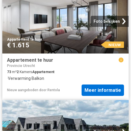
Foto bekijken
Appartement
·
te huur
€ 1.615
NIEUW
Appartement te huur
Provincie Utrecht
73
m²
2
Kamers
Appartement
·
Verwarming
·
Balkon
Meer informatie
Nieuw
aangeboden door
Rentola