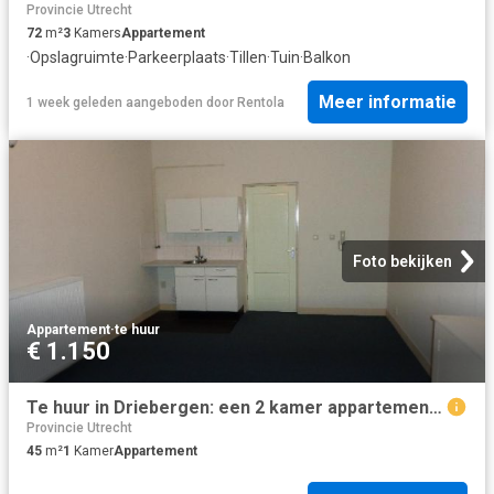
Provincie Utrecht
72
m²
3
Kamers
Appartement
·
Opslagruimte
·
Parkeerplaats
·
Tillen
·
Tuin
·
Balkon
Meer informatie
1 week geleden
aangeboden door
Rentola
Foto bekijken
Appartement
·
te huur
€ 1.150
Te huur in Driebergen: een 2 kamer appartement in
Provincie Utrecht
45
m²
1
Kamer
Appartement