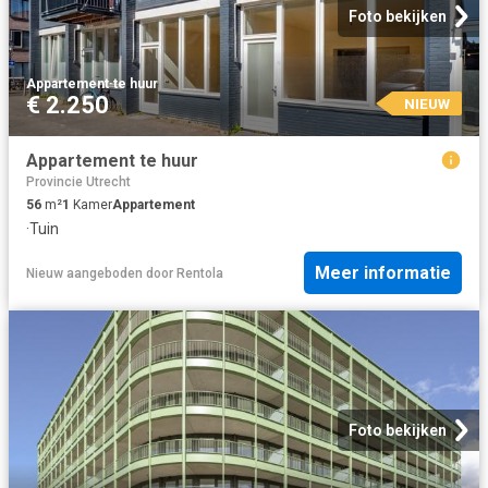
Foto bekijken
Appartement
·
te huur
€ 2.250
NIEUW
Appartement te huur
Provincie Utrecht
56
m²
1
Kamer
Appartement
·
Tuin
Meer informatie
Nieuw
aangeboden door
Rentola
Foto bekijken