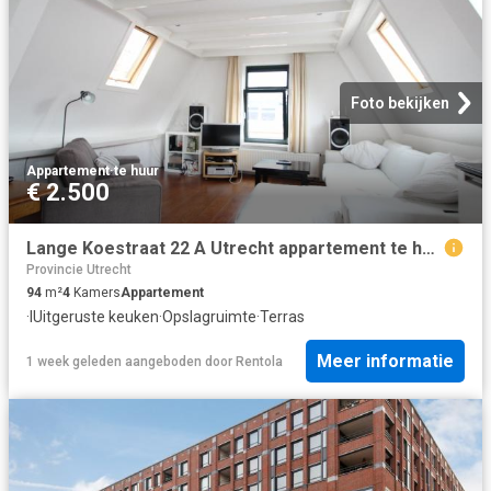
Foto bekijken
Appartement
·
te huur
€ 2.500
Lange Koestraat 22 A Utrecht appartement te huur bij VGW group
Provincie Utrecht
94
m²
4
Kamers
Appartement
·
IUitgeruste keuken
·
Opslagruimte
·
Terras
Meer informatie
1 week geleden
aangeboden door
Rentola