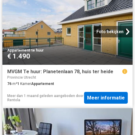
Foto bekijken
Appartement
·
te huur
€ 1.490
MVGM Te huur: Planetenlaan 78, huis ter heide
Provincie Utrecht
76
m²
1
Kamer
Appartement
Meer dan 1 maand geleden
aangeboden door
Meer informatie
Rentola