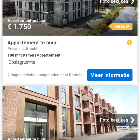
Foto bekijken
Appartement
·
te huur
€ 1.750
NIEUW
Appartement te huur
Provincie Utrecht
108
m²
3
Kamers
Appartement
·
Opslagruimte
Meer informatie
2 dagen geleden
aangeboden door
Rentola
Foto bekijken
Appartement
·
te huur