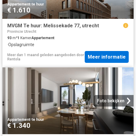
Appartement
·
te huur
€ 1.610
MVGM Te huur: Melissekade 77, utrecht
Provincie Utrecht
93
m²
1
Kamer
Appartement
·
Opslagruimte
Meer dan 1 maand geleden
aangeboden door
Meer informatie
Rentola
Foto bekijken
Appartement
·
te huur
€ 1.340