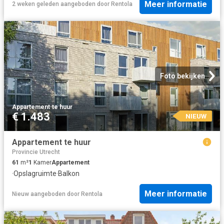
Meer informatie
2 weken geleden
aangeboden door
Rentola
Foto bekijken
Appartement
·
te huur
€ 1.483
NIEUW
Appartement te huur
Provincie Utrecht
61
m²
1
Kamer
Appartement
·
Opslagruimte
·
Balkon
Meer informatie
Nieuw
aangeboden door
Rentola