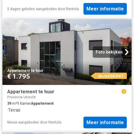
Meer informatie
5 dagen geleden
aangeboden door
Rentola
Foto bekijken
Appartement
·
te huur
€ 1.795
BIJGEWERKT
Appartement te huur
Provincie Utrecht
39
m²
1
Kamer
Appartement
·
Terras
Meer informatie
Nieuw
aangeboden door
Rentola