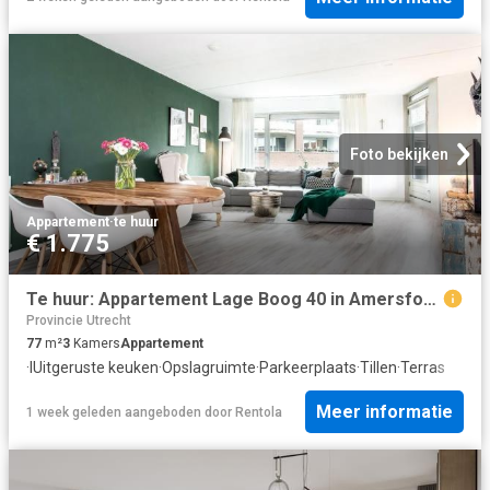
Foto bekijken
Appartement
·
te huur
€ 1.775
Te huur: Appartement Lage Boog 40 in Amersfoort
Provincie Utrecht
77
m²
3
Kamers
Appartement
·
IUitgeruste keuken
·
Opslagruimte
·
Parkeerplaats
·
Tillen
·
Terras
Meer informatie
1 week geleden
aangeboden door
Rentola