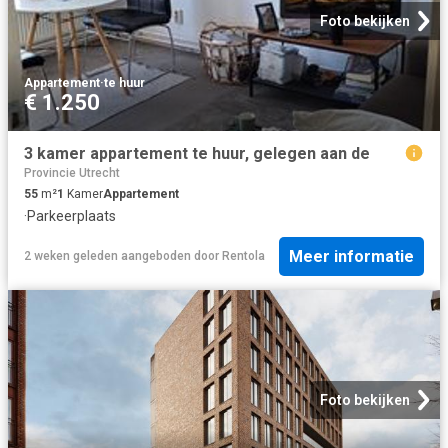
Foto bekijken
Appartement
·
te huur
€ 1.250
3 kamer appartement te huur, gelegen aan de
Provincie Utrecht
55
m²
1
Kamer
Appartement
·
Parkeerplaats
Meer informatie
2 weken geleden
aangeboden door
Rentola
Foto bekijken