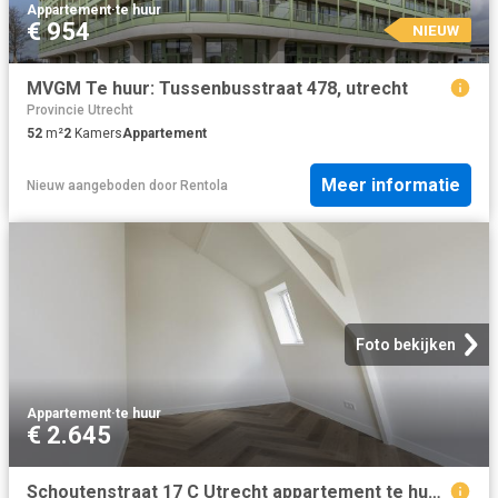
Appartement
·
te huur
€ 954
NIEUW
MVGM Te huur: Tussenbusstraat 478, utrecht
Provincie Utrecht
52
m²
2
Kamers
Appartement
Meer informatie
Nieuw
aangeboden door
Rentola
Foto bekijken
Appartement
·
te huur
€ 2.645
Schoutenstraat 17 C Utrecht appartement te huur bij VGW group