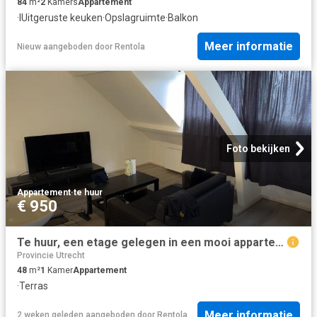
84
m²
2
Kamers
Appartement
·
IUitgeruste keuken
·
Opslagruimte
·
Balkon
Meer informatie
Nieuw
aangeboden door
Rentola
Foto bekijken
Appartement
·
te huur
€ 950
Te huur, een etage gelegen in een mooi appartement
Provincie Utrecht
48
m²
1
Kamer
Appartement
·
Terras
Meer informatie
2 weken geleden
aangeboden door
Rentola