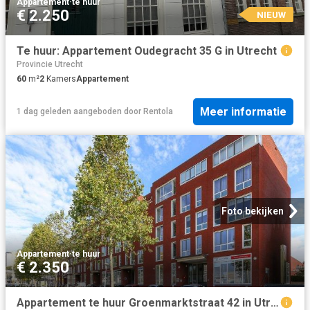
Appartement
·
te huur
€ 2.250
NIEUW
Te huur: Appartement Oudegracht 35 G in Utrecht
Provincie Utrecht
60
m²
2
Kamers
Appartement
Meer informatie
1 dag geleden
aangeboden door
Rentola
Foto bekijken
Appartement
·
te huur
€ 2.350
Appartement te huur Groenmarktstraat 42 in Utrecht voor € 2.350