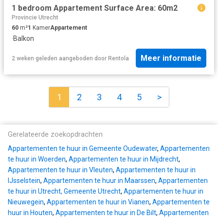
1 bedroom Appartement Surface Area: 60m2
Provincie Utrecht
60
m²
1
Kamer
Appartement
·
Balkon
Meer informatie
2 weken geleden
aangeboden door
Rentola
1
2
3
4
5
>
Gerelateerde zoekopdrachten
Appartementen te huur in Gemeente Oudewater
,
Appartementen
te huur in Woerden
,
Appartementen te huur in Mijdrecht
,
Appartementen te huur in Vleuten
,
Appartementen te huur in
IJsselstein
,
Appartementen te huur in Maarssen
,
Appartementen
te huur in Utrecht, Gemeente Utrecht
,
Appartementen te huur in
Nieuwegein
,
Appartementen te huur in Vianen
,
Appartementen te
huur in Houten
,
Appartementen te huur in De Bilt
,
Appartementen