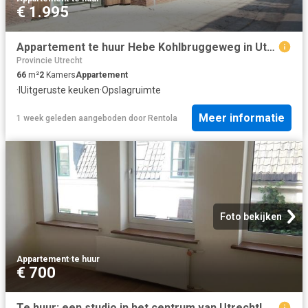
€ 1.995
Appartement te huur Hebe Kohlbruggeweg in Utrecht voor € 1.995
Provincie Utrecht
66
m²
2
Kamers
Appartement
·
IUitgeruste keuken
·
Opslagruimte
Meer informatie
1 week geleden
aangeboden door
Rentola
Foto bekijken
Appartement
·
te huur
€ 700
Te huur: een studio in het centrum van Utrecht!