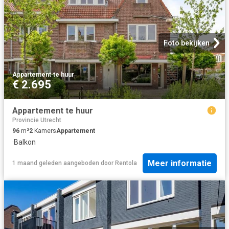
Foto bekijken
Appartement
·
te huur
€ 2.695
Appartement te huur
Provincie Utrecht
96
m²
2
Kamers
Appartement
·
Balkon
Meer informatie
1 maand geleden
aangeboden door
Rentola