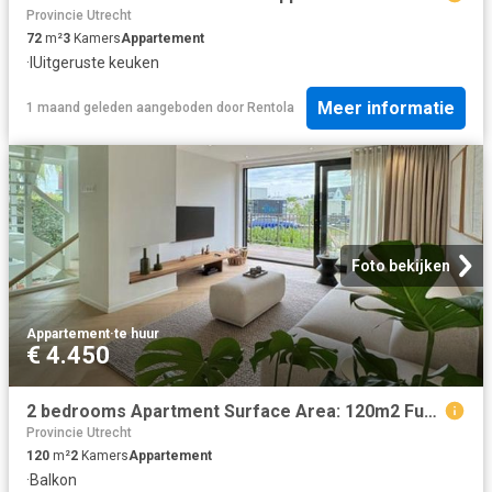
Provincie Utrecht
72
m²
3
Kamers
Appartement
·
IUitgeruste keuken
Meer informatie
1 maand geleden
aangeboden door
Rentola
Foto bekijken
Appartement
·
te huur
€ 4.450
2 bedrooms Apartment Surface Area: 120m2 Furnished Available from: 2026 08 23
Provincie Utrecht
120
m²
2
Kamers
Appartement
·
Balkon