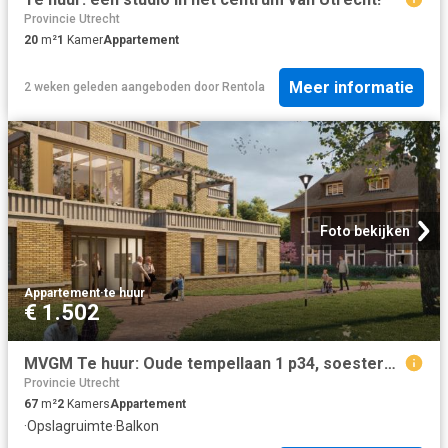
Provincie Utrecht
20
m²
1
Kamer
Appartement
Meer informatie
2 weken geleden
aangeboden door
Rentola
Foto bekijken
Appartement
·
te huur
€ 1.502
MVGM Te huur: Oude tempellaan 1 p34, soesterberg
Provincie Utrecht
67
m²
2
Kamers
Appartement
·
Opslagruimte
·
Balkon