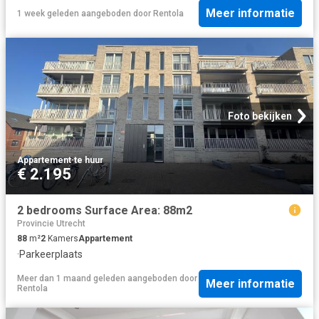
Meer informatie
1 week geleden
aangeboden door
Rentola
Foto bekijken
Appartement
·
te huur
€ 2.195
2 bedrooms Surface Area: 88m2
Provincie Utrecht
88
m²
2
Kamers
Appartement
·
Parkeerplaats
Meer dan 1 maand geleden
aangeboden door
Meer informatie
Rentola