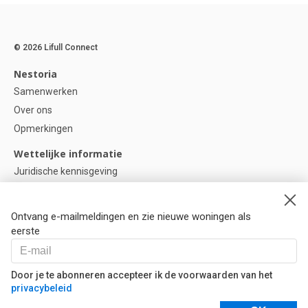
© 2026 Lifull Connect
Nestoria
Samenwerken
Over ons
Opmerkingen
Wettelijke informatie
Juridische kennisgeving
Privacybeleid
Cookie-beleid
Ontvang e-mailmeldingen en zie nieuwe woningen als
Cookie instellingen
eerste
Help
Vragen
Door je te abonneren accepteer ik de voorwaarden van het
privacybeleid
Onze partners