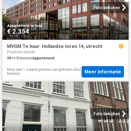
Foto bekijken
Appartement
·
te huur
€ 2.354
MVGM Te huur: Hollandse toren 14, utrecht
Provincie Utrecht
99
m²
2
Kamers
Appartement
Meer dan 1 maand geleden
aangeboden door
Meer informatie
Rentola
Foto bekijken