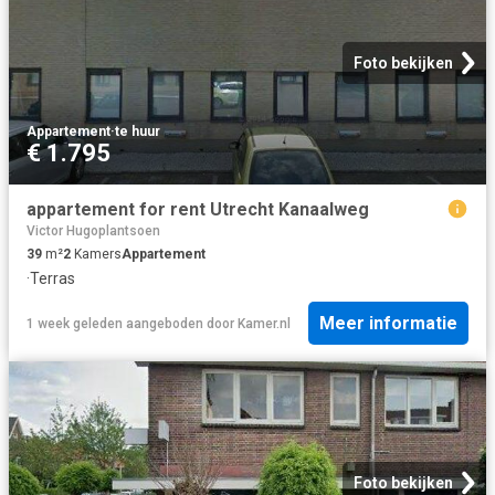
Foto bekijken
Appartement
·
te huur
€ 1.795
appartement for rent Utrecht Kanaalweg
Victor Hugoplantsoen
39
m²
2
Kamers
Appartement
·
Terras
Meer informatie
1 week geleden
aangeboden door
Kamer.nl
Foto bekijken