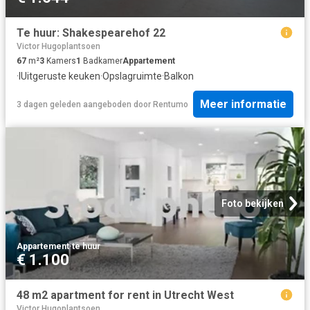
Te huur: Shakespearehof 22
Victor Hugoplantsoen
67
m²
3
Kamers
1
Badkamer
Appartement
·
IUitgeruste keuken
·
Opslagruimte
·
Balkon
Meer informatie
3 dagen geleden
aangeboden door
Rentumo
Foto bekijken
Appartement
·
te huur
€ 1.100
48 m2 apartment for rent in Utrecht West
Victor Hugoplantsoen