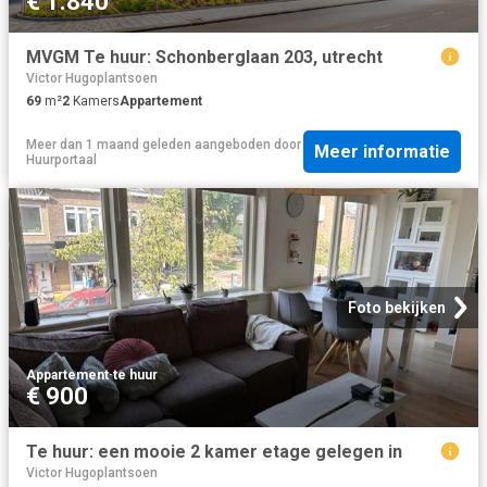
€ 1.840
MVGM Te huur: Schonberglaan 203, utrecht
Victor Hugoplantsoen
69
m²
2
Kamers
Appartement
Meer dan 1 maand geleden
aangeboden door
Meer informatie
Huurportaal
Foto bekijken
Appartement
·
te huur
€ 900
Te huur: een mooie 2 kamer etage gelegen in
Victor Hugoplantsoen