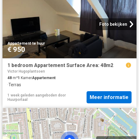
Foto bekijken
Appartement
·
te huur
€ 950
1 bedroom Appartement Surface Area: 48m2
Victor Hugoplantsoen
48
m²
1
Kamer
Appartement
·
Terras
1 week geleden
aangeboden door
Meer informatie
Huurportaal