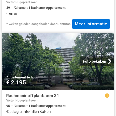
Victor Hugoplantsoen
39
m²
2
Kamers
1
Badkamer
Appartement
·
Terras
Meer informatie
2 weken geleden
aangeboden door
Rentumo
Foto bekijken
Appartement
·
te huur
€ 2.195
Rachmaninoffplantsoen 34
Victor Hugoplantsoen
95
m²
3
Kamers
1
Badkamer
Appartement
·
Opslagruimte
·
Tillen
·
Balkon