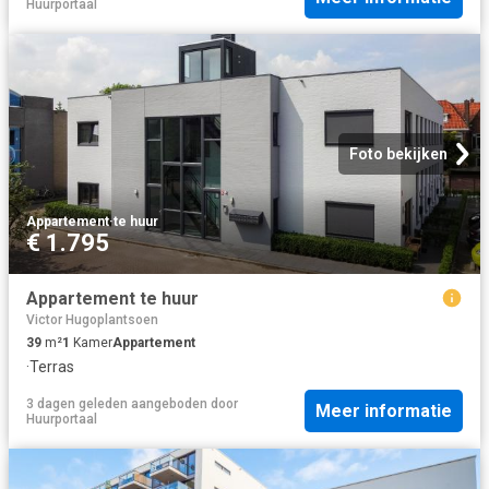
Huurportaal
Foto bekijken
Appartement
·
te huur
€ 1.795
Appartement te huur
Victor Hugoplantsoen
39
m²
1
Kamer
Appartement
·
Terras
3 dagen geleden
aangeboden door
Meer informatie
Huurportaal