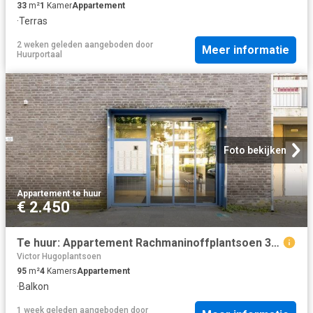
33
m²
1
Kamer
Appartement
·
Terras
2 weken geleden
aangeboden door
Meer informatie
Huurportaal
Foto bekijken
Appartement
·
te huur
€ 2.450
Te huur: Appartement Rachmaninoffplantsoen 30 in Utrecht
Victor Hugoplantsoen
95
m²
4
Kamers
Appartement
·
Balkon
1 week geleden
aangeboden door