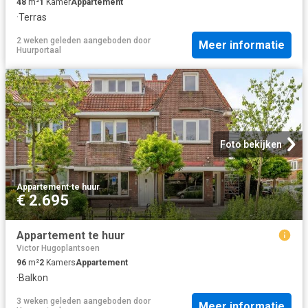
48
m²
1
Kamer
Appartement
·
Terras
2 weken geleden
aangeboden door
Meer informatie
Huurportaal
Foto bekijken
Appartement
·
te huur
€ 2.695
Appartement te huur
Victor Hugoplantsoen
96
m²
2
Kamers
Appartement
·
Balkon
3 weken geleden
aangeboden door
Meer informatie