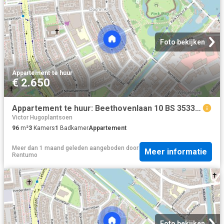
Foto bekijken
Appartement
·
te huur
€ 2.650
Appartement te huur: Beethovenlaan 10 BS 3533 ET Utrecht
Victor Hugoplantsoen
96
m²
3
Kamers
1
Badkamer
Appartement
Meer dan 1 maand geleden
aangeboden door
Meer informatie
Rentumo
Foto bekijken