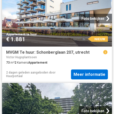
Foto bekijken
Appartement
·
te huur
€ 1.881
NIEUW
MVGM Te huur: Schonberglaan 207, utrecht
Victor Hugoplantsoen
73
m²
2
Kamers
Appartement
2 dagen geleden
aangeboden door
Meer informatie
Huurportaal
Foto bekijken