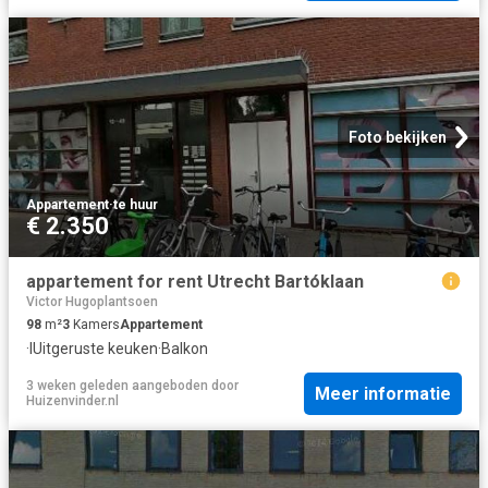
Foto bekijken
Appartement
·
te huur
€ 2.350
appartement for rent Utrecht Bartóklaan
Victor Hugoplantsoen
98
m²
3
Kamers
Appartement
·
IUitgeruste keuken
·
Balkon
3 weken geleden
aangeboden door
Meer informatie
Huizenvinder.nl