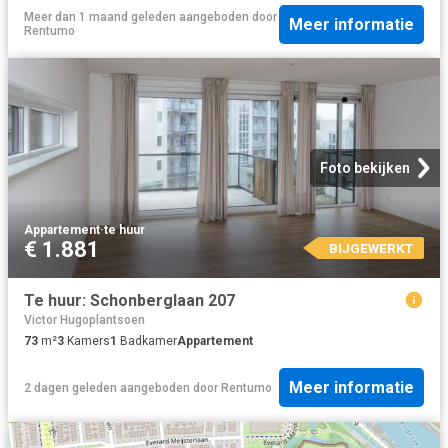
Meer dan 1 maand geleden
aangeboden door
Meer informatie
Rentumo
Foto bekijken
Appartement
·
te huur
€ 1.881
BIJGEWERKT
Te huur: Schonberglaan 207
Victor Hugoplantsoen
73
m²
3
Kamers
1
Badkamer
Appartement
Meer informatie
2 dagen geleden
aangeboden door
Rentumo