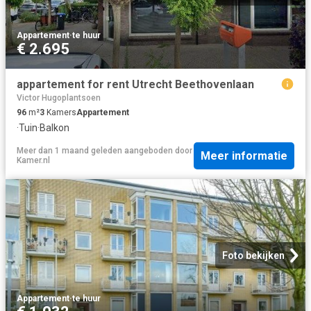
Appartement
·
te huur
€ 2.695
appartement for rent Utrecht Beethovenlaan
Victor Hugoplantsoen
96
m²
3
Kamers
Appartement
·
Tuin
·
Balkon
Meer dan 1 maand geleden
aangeboden door
Meer informatie
Kamer.nl
Foto bekijken
Appartement
·
te huur