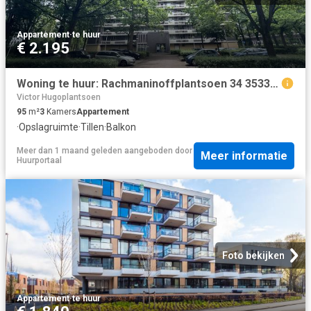
Appartement
·
te huur
€ 2.195
Woning te huur: Rachmaninoffplantsoen 34 3533JX Utrecht
Victor Hugoplantsoen
95
m²
3
Kamers
Appartement
·
Opslagruimte
·
Tillen
·
Balkon
Meer dan 1 maand geleden
aangeboden door
Meer informatie
Huurportaal
Foto bekijken
Appartement
·
te huur