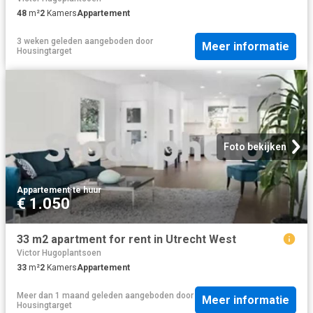
48
m²
2
Kamers
Appartement
3 weken geleden
aangeboden door
Meer informatie
Housingtarget
Foto bekijken
Appartement
·
te huur
€ 1.050
33 m2 apartment for rent in Utrecht West
Victor Hugoplantsoen
33
m²
2
Kamers
Appartement
Meer dan 1 maand geleden
aangeboden door
Meer informatie
Housingtarget