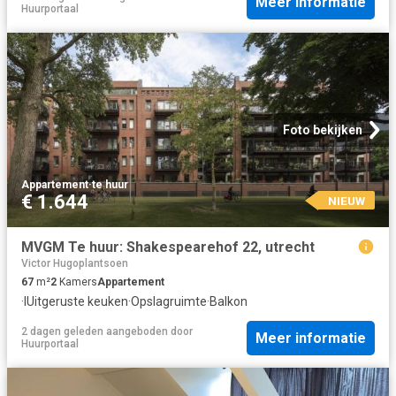
Meer informatie
Huurportaal
Foto bekijken
Appartement
·
te huur
€ 1.644
NIEUW
MVGM Te huur: Shakespearehof 22, utrecht
Victor Hugoplantsoen
67
m²
2
Kamers
Appartement
·
IUitgeruste keuken
·
Opslagruimte
·
Balkon
2 dagen geleden
aangeboden door
Meer informatie
Huurportaal