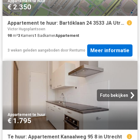
Appartement
·
te huur
€ 2.350
Appartement te huur: Bartóklaan 24 3533 JA Utrecht
Victor Hugoplantsoen
98
m²
3
Kamers
1
Badkamer
Appartement
Meer informatie
3 weken geleden
aangeboden door
Rentumo
Foto bekijken
Appartement
·
te huur
€ 1.795
Te huur: Appartement Kanaalweg 95 8 in Utrecht