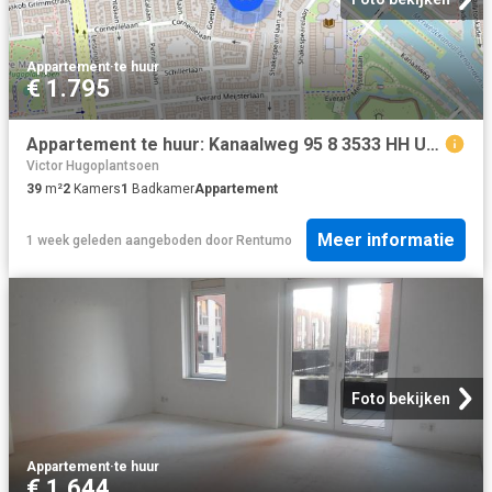
Appartement
·
te huur
€ 1.795
Appartement te huur: Kanaalweg 95 8 3533 HH Utrecht
Victor Hugoplantsoen
39
m²
2
Kamers
1
Badkamer
Appartement
Meer informatie
1 week geleden
aangeboden door
Rentumo
Foto bekijken
Appartement
·
te huur
€ 1.644