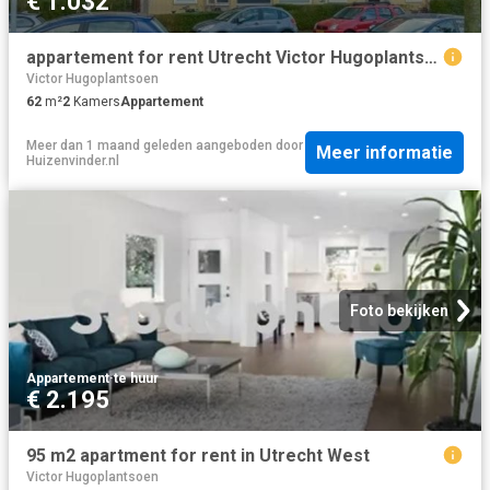
€ 1.032
appartement for rent Utrecht Victor Hugoplantsoen
Victor Hugoplantsoen
62
m²
2
Kamers
Appartement
Meer dan 1 maand geleden
aangeboden door
Meer informatie
Huizenvinder.nl
Foto bekijken
Appartement
·
te huur
€ 2.195
95 m2 apartment for rent in Utrecht West
Victor Hugoplantsoen