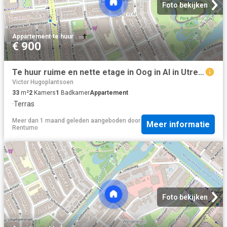
Foto bekijken
Appartement
·
te huur
€ 900
Te huur ruime en nette etage in Oog in Al in Utrecht
Victor Hugoplantsoen
33
m²
2
Kamers
1
Badkamer
Appartement
·
Terras
Meer dan 1 maand geleden
aangeboden door
Meer informatie
Rentumo
Foto bekijken