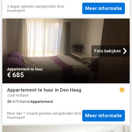
2 dagen geleden
aangeboden door
Meer informatie
Huurexpert
Foto bekijken
Appartement
·
te huur
€ 685
Appartement te huur in Den Haag
Zuid-Holland
26
m²
1
Kamer
Appartement
Meer dan 1 maand geleden
aangeboden door
Meer informatie
Huurexpert