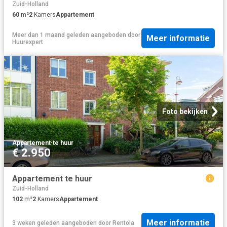
Zuid-Holland
60
m²
2
Kamers
Appartement
Meer dan 1 maand geleden
aangeboden door
Meer informatie
Huurexpert
Foto bekijken
Appartement
·
te huur
€ 2.950
Appartement te huur
Zuid-Holland
102
m²
2
Kamers
Appartement
Meer informatie
3 weken geleden
aangeboden door
Rentola