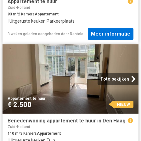
Appartement te huur
Zuid-Holland
93
m²
2
Kamers
Appartement
·
IUitgeruste keuken
·
Parkeerplaats
Meer informatie
3 weken geleden
aangeboden door
Rentola
Foto bekijken
Appartement
·
te huur
€ 2.500
NIEUW
Benedenwoning appartement te huur in Den Haag
Zuid-Holland
110
m²
3
Kamers
Appartement
·
IUitgeruste keuken
·
Tuin