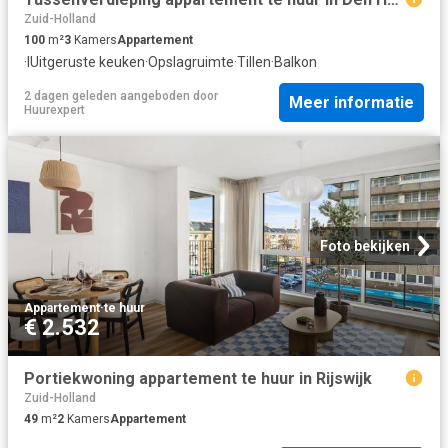
Zuid-Holland
100
m²
3
Kamers
Appartement
·
IUitgeruste keuken
·
Opslagruimte
·
Tillen
·
Balkon
2 dagen geleden
aangeboden door
Meer informatie
Huurexpert
Foto bekijken
Appartement
·
te huur
€ 2.532
Portiekwoning appartement te huur in Rijswijk
Zuid-Holland
49
m²
2
Kamers
Appartement