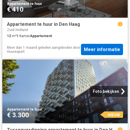
Appartement
·
te huur
€ 410
Appartement te huur in Den Haag
Zuid-Holland
12
m²
1
Kamer
Appartement
Meer dan 1 maand geleden
aangeboden door
Meer informatie
Huurexpert
Foto bekijken
Appartement
·
te huur
€ 3.300
NIEUW
Tussenverdieping appartement te huur in Den Haag