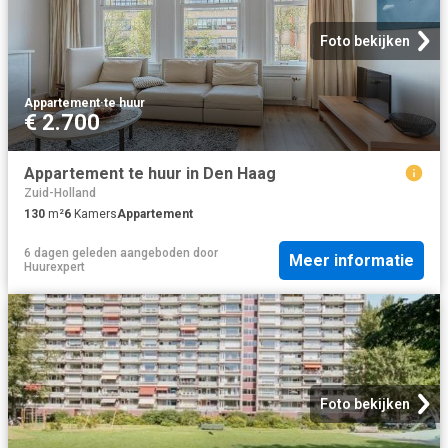
Foto bekijken
Appartement
·
te huur
€ 2.700
Appartement te huur in Den Haag
Zuid-Holland
130
m²
6
Kamers
Appartement
6 dagen geleden
aangeboden door
Meer informatie
Huurexpert
Foto bekijken