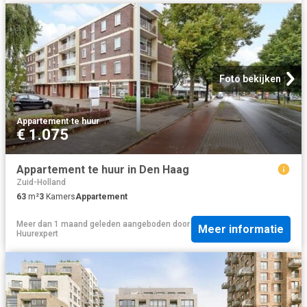
Foto bekijken
Appartement
·
te huur
€ 1.075
Appartement te huur in Den Haag
Zuid-Holland
63
m²
3
Kamers
Appartement
Meer dan 1 maand geleden
aangeboden door
Meer informatie
Huurexpert