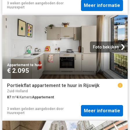
3 weken geleden
aangeboden door
Meer informatie
Huurexpert
Foto bekijken
Appartement
·
te huur
€ 2.095
Portiekflat appartement te huur in Rijswijk
Zuid-Holland
87
m²
4
Kamers
Appartement
3 weken geleden
aangeboden door
Meer informatie
Huurexpert