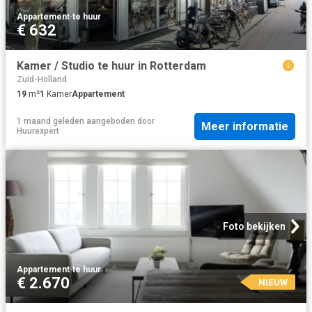
Appartement
·
te huur
€ 632
Kamer / Studio te huur in Rotterdam
Zuid-Holland
19
m²
1
Kamer
Appartement
1 maand geleden
aangeboden door
Meer informatie
Huurexpert
Foto bekijken
Appartement
·
te huur
€ 2.670
NIEUW