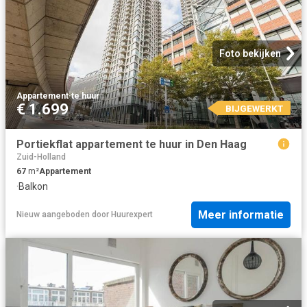
Foto bekijken
Appartement
·
te huur
€ 1.699
BIJGEWERKT
Portiekflat appartement te huur in Den Haag
Zuid-Holland
67
m²
Appartement
·
Balkon
Meer informatie
Nieuw
aangeboden door
Huurexpert