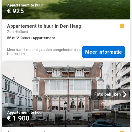
Appartement
·
te huur
€ 925
Appartement te huur in Den Haag
Zuid-Holland
56
m²
2
Kamers
Appartement
Meer dan 1 maand geleden
aangeboden door
Meer informatie
Huurexpert
Foto bekijken
Appartement
·
te huur
€ 1.900