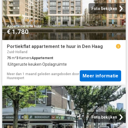
Foto bekijken
Appartement
·
te huur
€ 1.780
Portiekflat appartement te huur in Den Haag
Zuid-Holland
75
m²
3
Kamers
Appartement
·
IUitgeruste keuken
·
Opslagruimte
Meer dan 1 maand geleden
aangeboden door
Meer informatie
Huurexpert
Foto bekijken