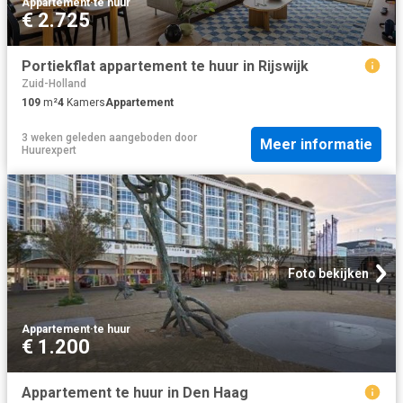
Appartement
·
te huur
€ 2.725
Portiekflat appartement te huur in Rijswijk
Zuid-Holland
109
m²
4
Kamers
Appartement
3 weken geleden
aangeboden door
Meer informatie
Huurexpert
Foto bekijken
Appartement
·
te huur
€ 1.200
Appartement te huur in Den Haag