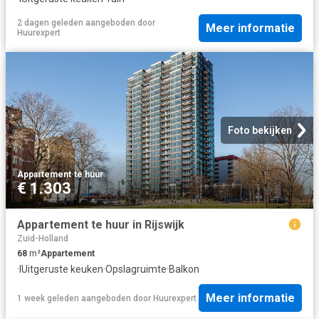
2 dagen geleden
aangeboden door
Meer informatie
Huurexpert
Foto bekijken
Appartement
·
te huur
€ 1.303
Appartement te huur in Rijswijk
Zuid-Holland
68
m²
Appartement
·
IUitgeruste keuken
·
Opslagruimte
·
Balkon
Meer informatie
1 week geleden
aangeboden door
Huurexpert