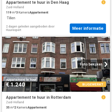
Appartement te huur in Den Haag
Zuid-Holland
119
m²
3
Kamers
Appartement
·
Tillen
2 dagen geleden
aangeboden door
Meer informatie
Huurexpert
Foto bekijken
Appartement
·
te huur
€ 1.240
BIJGEWERKT
Appartement te huur in Rotterdam
Zuid-Holland
35
m²
2
Kamers
Appartement