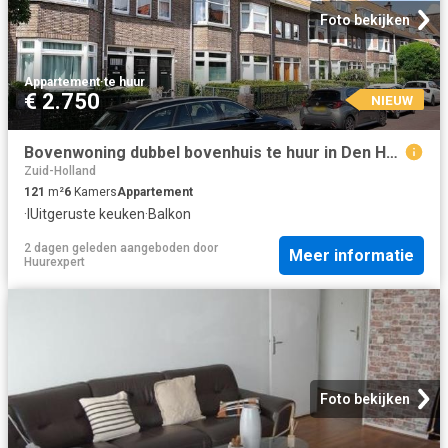
Foto bekijken
Appartement
·
te huur
€ 2.750
NIEUW
Bovenwoning dubbel bovenhuis te huur in Den Haag
Zuid-Holland
121
m²
6
Kamers
Appartement
·
IUitgeruste keuken
·
Balkon
2 dagen geleden
aangeboden door
Meer informatie
Huurexpert
Foto bekijken