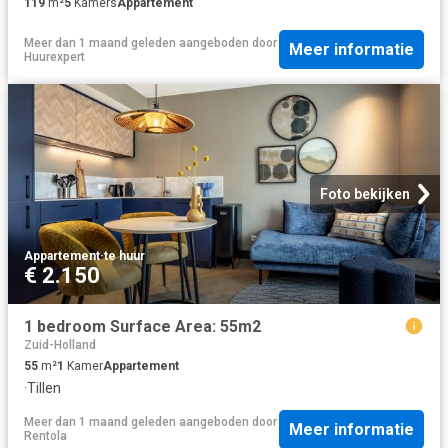
119
m²
5
Kamers
Appartement
Meer dan 1 maand geleden
aangeboden door
Meer informatie
Huurexpert
Foto bekijken
Appartement
·
te huur
€ 2.150
1 bedroom Surface Area: 55m2
Zuid-Holland
55
m²
1
Kamer
Appartement
·
Tillen
Meer dan 1 maand geleden
aangeboden door
Meer informatie
Rentola