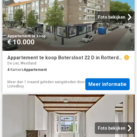
Foto bekijken
Appartement
·
te koop
€ 10.000
Appartement te koop Botersloot 22 D in Rotterdam voor € 329.950
De Lier, Westland
4
Kamers
Appartement
Meer dan 1 maand geleden
aangeboden door
Meer informatie
Listedbuy
Foto bekijken