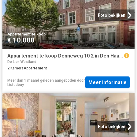
Foto bekijken
Appartement
·
te koop
€ 10.000
Appartement te koop Denneweg 10 2 in Den Haag voor € 450.000
De Lier, Westland
2
Kamers
Appartement
Meer dan 1 maand geleden
aangeboden door
Meer informatie
Listedbuy
Foto bekijken