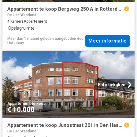
Appartement te koop Bergweg 250 A in Rotterdam voor € 650.000
De Lier, Westland
4
Kamers
Appartement
·
Opslagruimte
Meer dan 1 maand geleden
aangeboden door
Meer informatie
Listedbuy
Foto bekijken
Appartement
·
te koop
€ 10.000
Appartement te koop Junostraat 301 in Den Haag voor € 485.000
De Lier, Westland