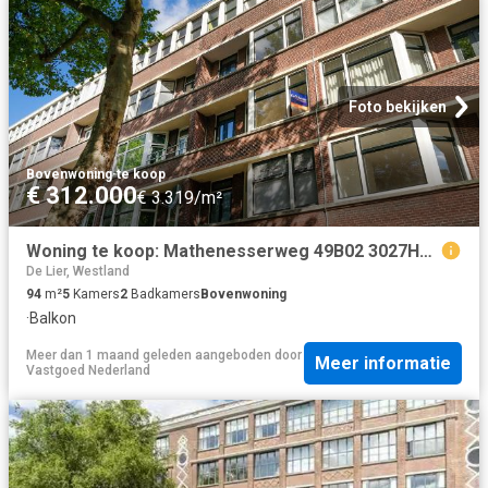
Foto bekijken
Bovenwoning
·
te koop
€ 312.000
€ 3.319/m²
Woning te koop: Mathenesserweg 49B02 3027HE Rotterdam Vastgoed Nederland
De Lier, Westland
94
m²
5
Kamers
2
Badkamers
Bovenwoning
·
Balkon
Meer dan 1 maand geleden
aangeboden door
Meer informatie
Vastgoed Nederland