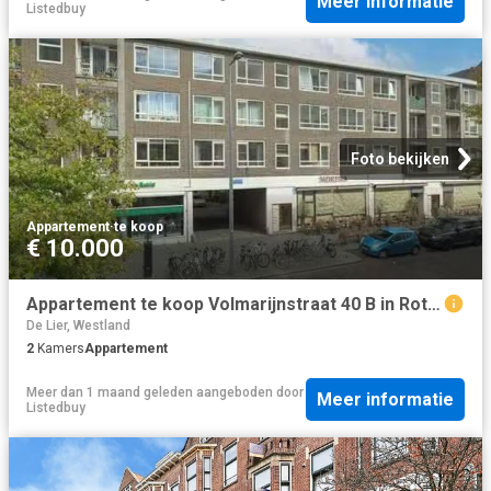
Meer informatie
Listedbuy
Foto bekijken
Appartement
·
te koop
€ 10.000
Appartement te koop Volmarijnstraat 40 B in Rotterdam voor € 3.
De Lier, Westland
2
Kamers
Appartement
Meer dan 1 maand geleden
aangeboden door
Meer informatie
Listedbuy