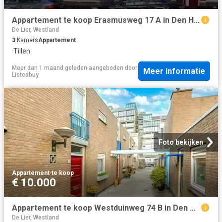
Appartement te koop Erasmusweg 17 A in Den Haag voor € 365.000
De Lier, Westland
3
Kamers
Appartement
·
Tillen
Meer dan 1 maand geleden
aangeboden door
Meer informatie
Listedbuy
Foto bekijken
Appartement
·
te koop
€ 10.000
Appartement te koop Westduinweg 74 B in Den Haag voor € 535.000
De Lier, Westland