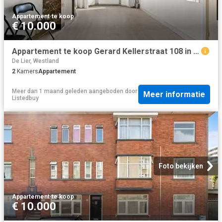
Appartement
·
te koop
€ 10.000
Appartement te koop Gerard Kellerstraat 108 in Den Haag voor €.
De Lier, Westland
2
Kamers
Appartement
Meer dan 1 maand geleden
aangeboden door
Meer informatie
Listedbuy
Foto bekijken
Appartement
·
te koop
€ 10.000