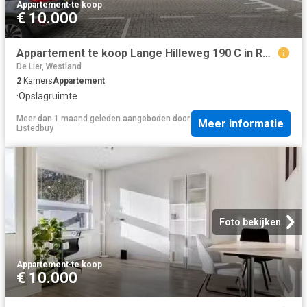
Appartement
·
te koop
€ 10.000
Appartement te koop Lange Hilleweg 190 C in Rotterdam voor € 2.
De Lier, Westland
2
Kamers
Appartement
·
Opslagruimte
Meer dan 1 maand geleden
aangeboden door
Meer informatie
Listedbuy
Foto bekijken
Appartement
·
te koop
€ 10.000