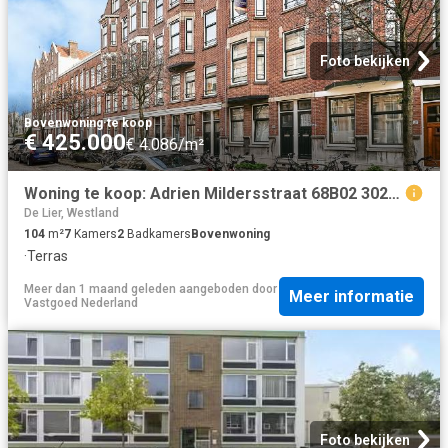
Foto bekijken
Bovenwoning
·
te koop
€ 425.000
€ 4.086/m²
Woning te koop: Adrien Mildersstraat 68B02 3022NJ Rotterdam Vastgoed Nederland
De Lier, Westland
104
m²
7
Kamers
2
Badkamers
Bovenwoning
·
Terras
Meer dan 1 maand geleden
aangeboden door
Meer informatie
Vastgoed Nederland
Foto bekijken