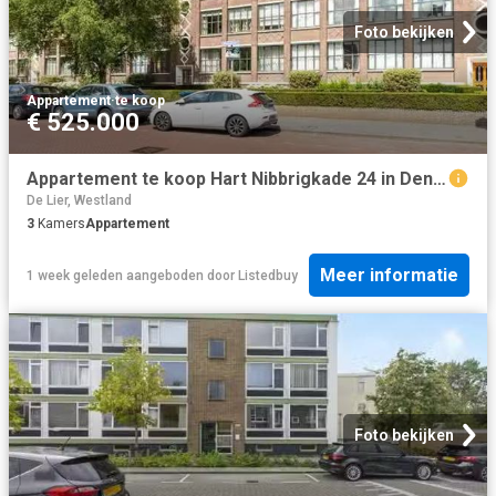
Foto bekijken
Appartement
·
te koop
€ 525.000
Appartement te koop Hart Nibbrigkade 24 in Den Haag voor € 525.
De Lier, Westland
3
Kamers
Appartement
Meer informatie
1 week geleden
aangeboden door
Listedbuy
Foto bekijken