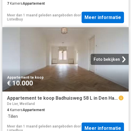
7
Kamers
Appartement
Meer dan 1 maand geleden
aangeboden door
Meer informatie
Listedbuy
Foto bekijken
Appartement
·
te koop
€ 10.000
Appartement te koop Badhuisweg 58 L in Den Haag voor € 585.000
De Lier, Westland
4
Kamers
Appartement
·
Tillen
Meer dan 1 maand geleden
aangeboden door
Meer informatie
Listedbuy