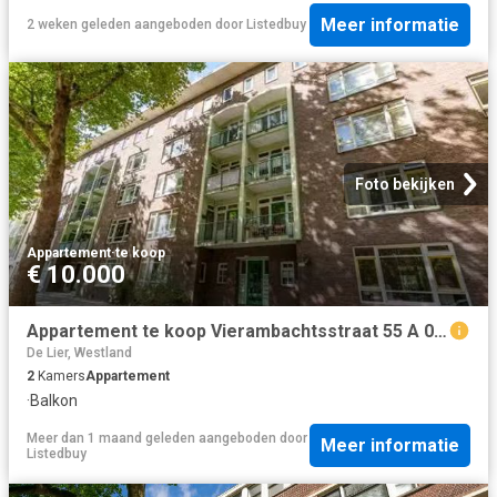
Meer informatie
2 weken geleden
aangeboden door
Listedbuy
Foto bekijken
Appartement
·
te koop
€ 10.000
Appartement te koop Vierambachtsstraat 55 A 02 in Rotterdam vo.
De Lier, Westland
2
Kamers
Appartement
·
Balkon
Meer dan 1 maand geleden
aangeboden door
Meer informatie
Listedbuy