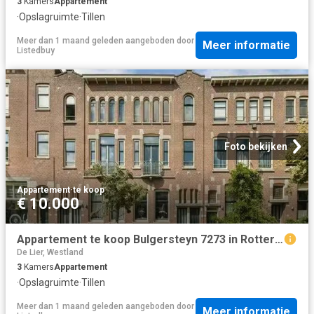
3
Kamers
Appartement
·
Opslagruimte
·
Tillen
Meer dan 1 maand geleden
aangeboden door
Meer informatie
Listedbuy
Foto bekijken
Appartement
·
te koop
€ 10.000
Appartement te koop Bulgersteyn 7273 in Rotterdam voor € 499.500
De Lier, Westland
3
Kamers
Appartement
·
Opslagruimte
·
Tillen
Meer dan 1 maand geleden
aangeboden door
Meer informatie