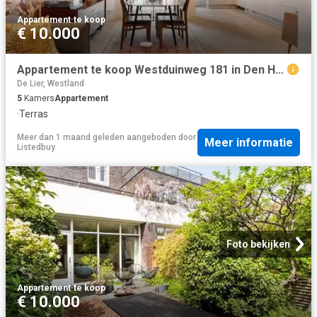
Appartement
·
te koop
€ 10.000
Appartement te koop Westduinweg 181 in Den Haag voor € 485.000
De Lier, Westland
5
Kamers
Appartement
·
Terras
Meer dan 1 maand geleden
aangeboden door
Meer informatie
Listedbuy
Foto bekijken
Appartement
·
te koop
€ 10.000