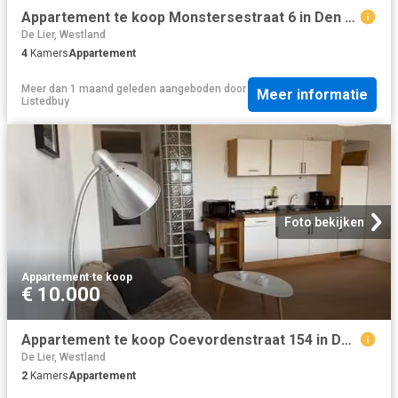
Appartement te koop Monstersestraat 6 in Den Haag voor € 325.000
De Lier, Westland
4
Kamers
Appartement
Meer dan 1 maand geleden
aangeboden door
Meer informatie
Listedbuy
Foto bekijken
Appartement
·
te koop
€ 10.000
Appartement te koop Coevordenstraat 154 in Den Haag voor € 215.
De Lier, Westland
2
Kamers
Appartement