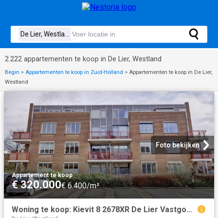
2.222 appartementen te koop in De Lier, Westland
Begin
>
Appartementen te koop in Zuid-Holland
>
Appartementen te koop in De Lier,
Westland
Foto bekijken
Appartement
·
te koop
€ 320.000
€ 6.400/m²
Woning te koop: Kievit 8 2678XR De Lier Vastgoed Nederland