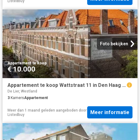
Listedbuy
Foto bekijken
Appartement
·
te koop
€ 10.000
Appartement te koop Wattstraat 11 in Den Haag voor € 400.000
De Lier, Westland
3
Kamers
Appartement
Meer dan 1 maand geleden
aangeboden door
Meer informatie
Listedbuy