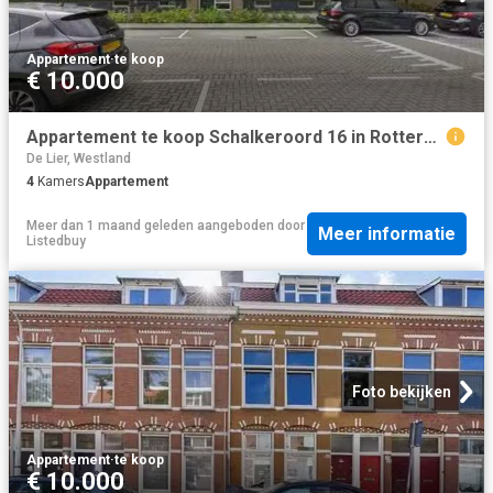
Appartement
·
te koop
€ 10.000
Appartement te koop Schalkeroord 16 in Rotterdam voor € 235.000
De Lier, Westland
4
Kamers
Appartement
Meer dan 1 maand geleden
aangeboden door
Meer informatie
Listedbuy
Foto bekijken
Appartement
·
te koop
€ 10.000