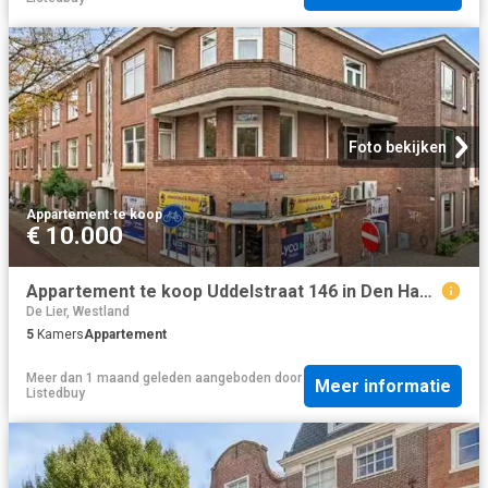
Foto bekijken
Appartement
·
te koop
€ 10.000
Appartement te koop Uddelstraat 146 in Den Haag voor € 275.000
De Lier, Westland
5
Kamers
Appartement
Meer dan 1 maand geleden
aangeboden door
Meer informatie
Listedbuy