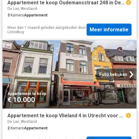
Appartement te koop Oudemansstraat 248 in Den Haag voor € 235.
De Lier, Westland
3
Kamers
Appartement
Meer dan 1 maand geleden
aangeboden door
Meer informatie
Listedbuy
Foto bekijken
Appartement
·
te koop
€ 10.000
Appartement te koop Vlieland 4 in Utrecht voor € 225.000
De Lier, Westland
2
Kamers
Appartement