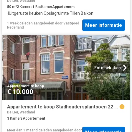
De Lier, Westland
50
m²
2
Kamers
1
Badkamer
Appartement
·
IUitgeruste keuken
·
Opslagruimte
·
Tillen
·
Balkon
1 week geleden
aangeboden door
Vastgoed
Meer informatie
Nederland
Foto bekijken
Appartement
·
te koop
€ 10.000
Appartement te koop Stadhoudersplantsoen 22 B in Den Haag voor.
De Lier, Westland
3
Kamers
Appartement
Meer dan 1 maand geleden
aangeboden door