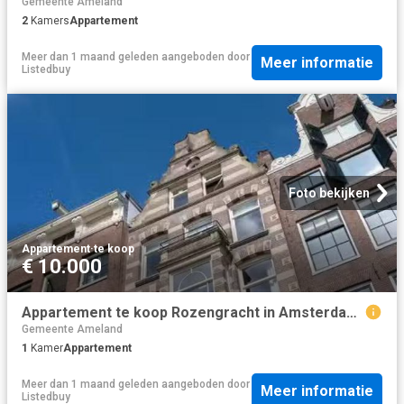
Gemeente Ameland
2
Kamers
Appartement
Meer dan 1 maand geleden
aangeboden door
Meer informatie
Listedbuy
Foto bekijken
Appartement
·
te koop
€ 10.000
Appartement te koop Rozengracht in Amsterdam voor € 285.000
Gemeente Ameland
1
Kamer
Appartement
Meer dan 1 maand geleden
aangeboden door
Meer informatie
Listedbuy