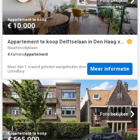
Foto bekijken
Appartement
·
te koop
€ 10.000
Appartement te koop Delftselaan in Den Haag voor € 295.000
Maartensdijklaan
4
Kamers
Appartement
Meer dan 1 maand geleden
aangeboden door
Meer informatie
Listedbuy
Foto bekijken
Appartement
·
te koop
€ 565.000