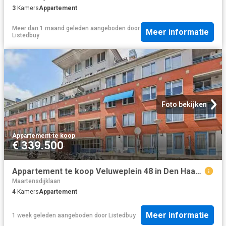
3
Kamers
Appartement
Meer dan 1 maand geleden
aangeboden door
Meer informatie
Listedbuy
Foto bekijken
Appartement
·
te koop
€ 339.500
Appartement te koop Veluweplein 48 in Den Haag voor € 339.500
Maartensdijklaan
4
Kamers
Appartement
Meer informatie
1 week geleden
aangeboden door
Listedbuy