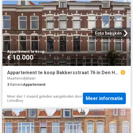
Foto bekijken
Appartement
·
te koop
€ 10.000
Appartement te koop Bakkersstraat 76 in Den Haag voor € 269.500
Maartensdijklaan
3
Kamers
Appartement
Meer dan 1 maand geleden
aangeboden door
Meer informatie
Listedbuy