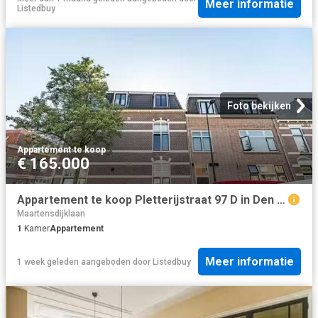
Meer informatie
Listedbuy
Foto bekijken
Appartement
·
te koop
€ 165.000
Appartement te koop Pletterijstraat 97 D in Den Haag voor € 16.
Maartensdijklaan
1
Kamer
Appartement
Meer informatie
1 week geleden
aangeboden door
Listedbuy