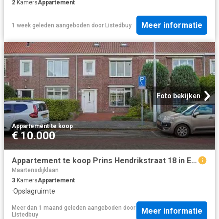
2
Kamers
Appartement
Meer informatie
1 week geleden
aangeboden door
Listedbuy
Foto bekijken
Appartement
·
te koop
€ 10.000
Appartement te koop Prins Hendrikstraat 18 in Eindhoven voor €.
Maartensdijklaan
3
Kamers
Appartement
·
Opslagruimte
Meer dan 1 maand geleden
aangeboden door
Meer informatie
Listedbuy