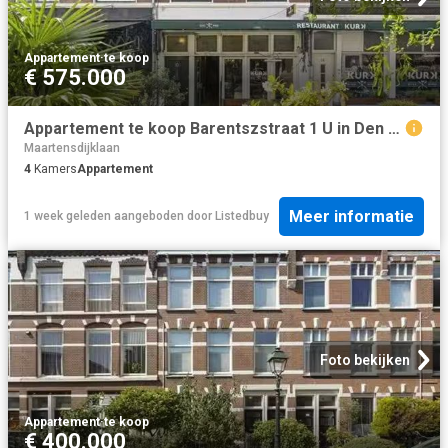
Appartement
·
te koop
€ 575.000
Appartement te koop Barentszstraat 1 U in Den Haag voor € 575.
Maartensdijklaan
4
Kamers
Appartement
Meer informatie
1 week geleden
aangeboden door
Listedbuy
Foto bekijken
Appartement
·
te koop
€ 400.000