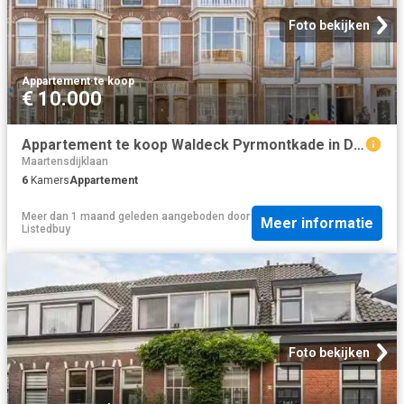
Foto bekijken
Appartement
·
te koop
€ 10.000
Appartement te koop Waldeck Pyrmontkade in Den Haag voor € 645.
Maartensdijklaan
6
Kamers
Appartement
Meer dan 1 maand geleden
aangeboden door
Meer informatie
Listedbuy
Foto bekijken