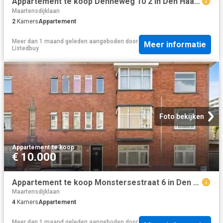
Appartement te koop Denneweg 10 2 in Den Haag voor € 450.000
Maartensdijklaan
2
Kamers
Appartement
Meer dan 1 maand geleden
aangeboden door
Meer informatie
Listedbuy
Foto bekijken
Appartement
·
te koop
€ 10.000
Appartement te koop Monstersestraat 6 in Den Haag voor € 325.000
Maartensdijklaan
4
Kamers
Appartement
Meer dan 1 maand geleden
aangeboden door