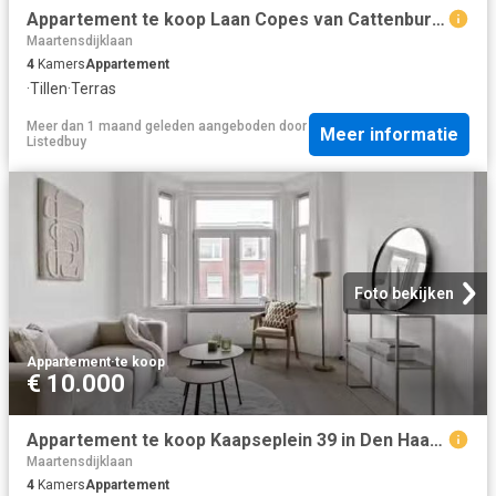
Appartement te koop Laan Copes van Cattenburch 44 F in Den Haa.
Maartensdijklaan
4
Kamers
Appartement
·
Tillen
·
Terras
Meer dan 1 maand geleden
aangeboden door
Meer informatie
Listedbuy
Foto bekijken
Appartement
·
te koop
€ 10.000
Appartement te koop Kaapseplein 39 in Den Haag voor € 274.500
Maartensdijklaan
4
Kamers
Appartement