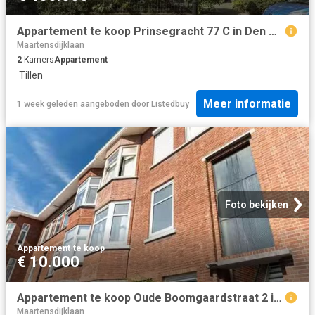
Appartement te koop Prinsegracht 77 C in Den Haag voor € 400.000
Maartensdijklaan
2
Kamers
Appartement
·
Tillen
Meer informatie
1 week geleden
aangeboden door
Listedbuy
Foto bekijken
Appartement
·
te koop
€ 10.000
Appartement te koop Oude Boomgaardstraat 2 in Den Haag voor €.
Maartensdijklaan