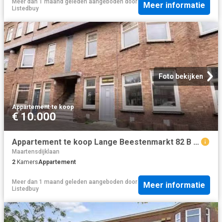
Meer dan 1 maand geleden
aangeboden door
Meer informatie
Listedbuy
Foto bekijken
Appartement
·
te koop
€ 10.000
Appartement te koop Lange Beestenmarkt 82 B in Den Haag voor €.
Maartensdijklaan
2
Kamers
Appartement
Meer dan 1 maand geleden
aangeboden door
Meer informatie
Listedbuy