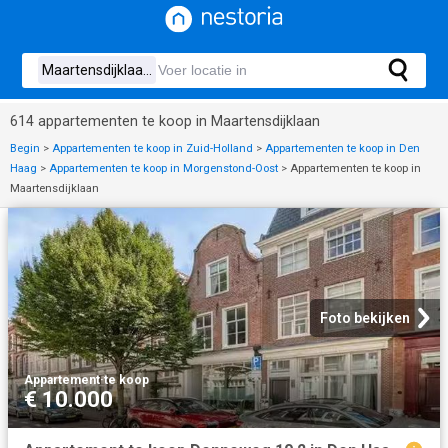
614 appartementen te koop in Maartensdijklaan
Begin
>
Appartementen te koop in Zuid-Holland
>
Appartementen te koop in Den
Haag
>
Appartementen te koop in Morgenstond-Oost
>
Appartementen te koop in
Maartensdijklaan
Foto bekijken
Appartement
·
te koop
€ 10.000