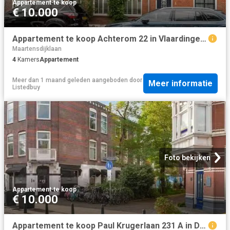
Appartement
·
te koop
€ 10.000
Appartement te koop Achterom 22 in Vlaardingen voor € 365.000
Maartensdijklaan
4
Kamers
Appartement
Meer dan 1 maand geleden
aangeboden door
Meer informatie
Listedbuy
Foto bekijken
Appartement
·
te koop
€ 10.000
Appartement te koop Paul Krugerlaan 231 A in Den Haag voor € 1.