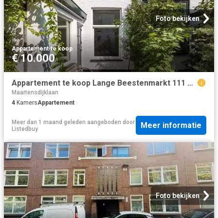
Foto bekijken
Appartement
·
te koop
€ 10.000
Appartement te koop Lange Beestenmarkt 111 B in Den Haag voor.
Maartensdijklaan
4
Kamers
Appartement
Meer dan 1 maand geleden
aangeboden door
Meer informatie
Listedbuy
Foto bekijken