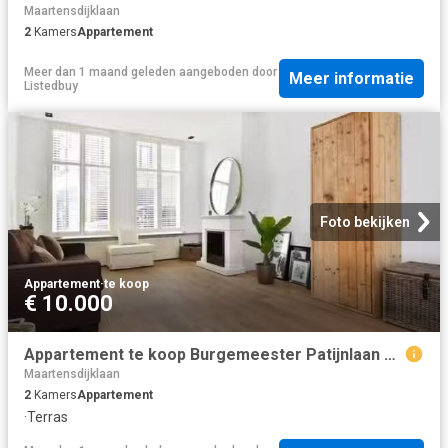
Maartensdijklaan
2
Kamers
Appartement
Meer dan 1 maand geleden
aangeboden door
Meer informatie
Listedbuy
Foto bekijken
Appartement
·
te koop
€ 10.000
Appartement te koop Burgemeester Patijnlaan 712 in Den Haag vo.
Maartensdijklaan
2
Kamers
Appartement
·
Terras