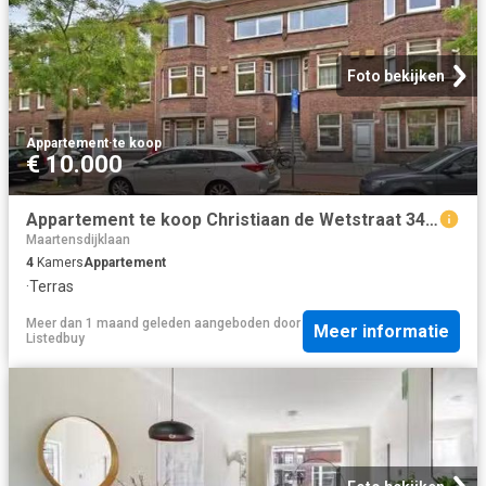
Foto bekijken
Appartement
·
te koop
€ 10.000
Appartement te koop Christiaan de Wetstraat 34 in Den Haag voo.
Maartensdijklaan
4
Kamers
Appartement
·
Terras
Meer dan 1 maand geleden
aangeboden door
Meer informatie
Listedbuy