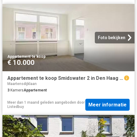
Foto bekijken
Appartement
·
te koop
€ 10.000
Appartement te koop Smidswater 2 in Den Haag voor € 375.000
Maartensdijklaan
3
Kamers
Appartement
Meer dan 1 maand geleden
aangeboden door
Meer informatie
Listedbuy