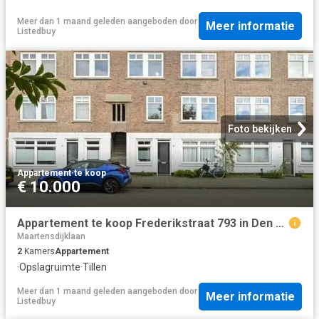
Meer dan 1 maand geleden
aangeboden door
Meer informatie
Listedbuy
Foto bekijken
Appartement
·
te koop
€ 10.000
Appartement te koop Frederikstraat 793 in Den Haag voor € 375.
Maartensdijklaan
2
Kamers
Appartement
·
Opslagruimte
·
Tillen
Meer dan 1 maand geleden
aangeboden door
Meer informatie
Listedbuy