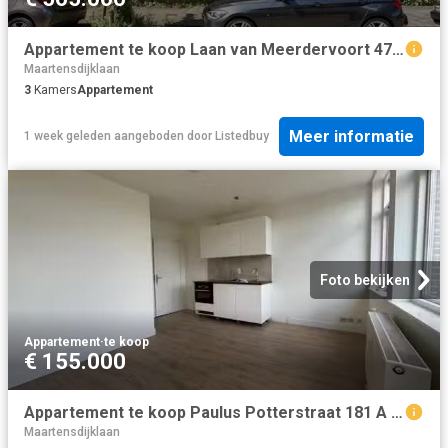
Appartement te koop Laan van Meerdervoort 47 C in Den Haag voo.
Maartensdijklaan
3
Kamers
Appartement
Meer informatie
1 week geleden
aangeboden door
Listedbuy
Foto bekijken
Appartement
·
te koop
€ 155.000
Appartement te koop Paulus Potterstraat 181 A in Den Haag voor.
Maartensdijklaan