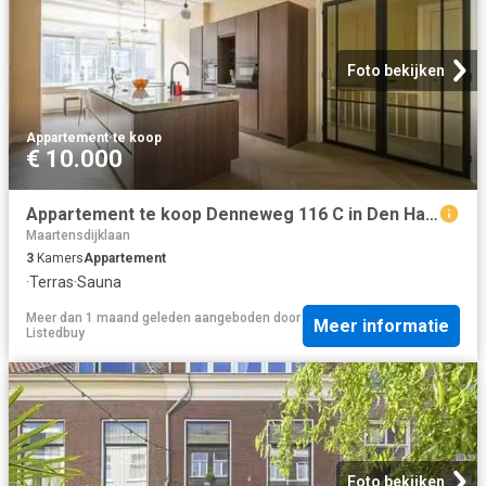
Foto bekijken
Appartement
·
te koop
€ 10.000
Appartement te koop Denneweg 116 C in Den Haag voor € 895.000
Maartensdijklaan
3
Kamers
Appartement
·
Terras
·
Sauna
Meer dan 1 maand geleden
aangeboden door
Meer informatie
Listedbuy
Foto bekijken