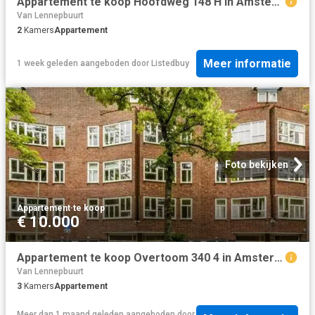
Appartement te koop Hoofdweg 148 H in Amsterdam voor € 570.000
Van Lennepbuurt
2
Kamers
Appartement
Meer informatie
1 week geleden
aangeboden door
Listedbuy
Foto bekijken
Appartement
·
te koop
€ 10.000
Appartement te koop Overtoom 340 4 in Amsterdam voor € 685.000
Van Lennepbuurt
3
Kamers
Appartement
Meer dan 1 maand geleden
aangeboden door