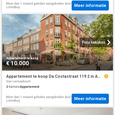
Meer dan 1 maand geleden
aangeboden door
Meer informatie
Listedbuy
Foto bekijken
Appartement
·
te koop
€ 10.000
Appartement te koop Da Costastraat 119 2 in Amsterdam voor € 4.
Van Lennepbuurt
2
Kamers
Appartement
Meer dan 1 maand geleden
aangeboden door
Meer informatie
Listedbuy