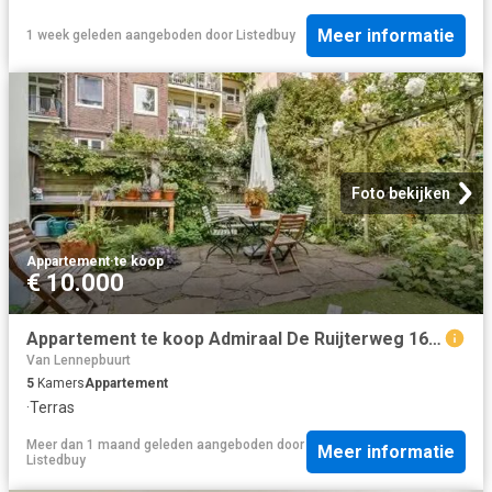
Meer informatie
1 week geleden
aangeboden door
Listedbuy
Foto bekijken
Appartement
·
te koop
€ 10.000
Appartement te koop Admiraal De Ruijterweg 169 3 in Amsterdam.
Van Lennepbuurt
5
Kamers
Appartement
·
Terras
Meer dan 1 maand geleden
aangeboden door
Meer informatie
Listedbuy