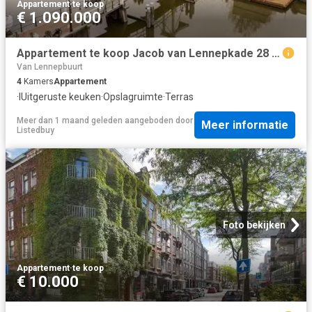
Appartement
·
te koop
€ 1.090.000
Appartement te koop Jacob van Lennepkade 28 H in Amsterdam voo.
Van Lennepbuurt
4
Kamers
Appartement
·
IUitgeruste keuken
·
Opslagruimte
·
Terras
Meer dan 1 maand geleden
aangeboden door
Meer informatie
Listedbuy
Foto bekijken
Appartement
·
te koop
€ 10.000