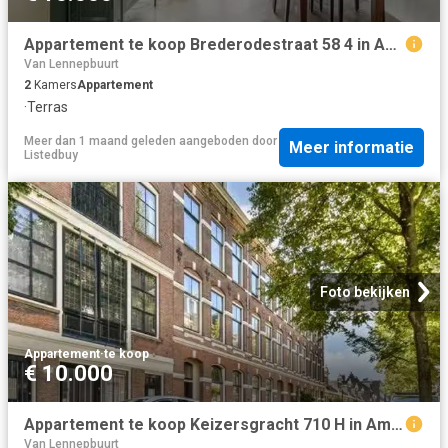
Appartement te koop Brederodestraat 58 4 in Amsterdam voor € 5.
Van Lennepbuurt
2
Kamers
Appartement
·
Terras
Meer dan 1 maand geleden
aangeboden door
Meer informatie
Listedbuy
Foto bekijken
Appartement
·
te koop
€ 10.000
Appartement te koop Keizersgracht 710 H in Amsterdam voor € 45.
Van Lennepbuurt