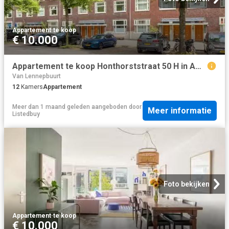
Appartement
·
te koop
€ 10.000
Appartement te koop Honthorststraat 50 H in Amsterdam voor € 2.
Van Lennepbuurt
12
Kamers
Appartement
Meer dan 1 maand geleden
aangeboden door
Meer informatie
Listedbuy
Foto bekijken
Appartement
·
te koop
€ 10.000