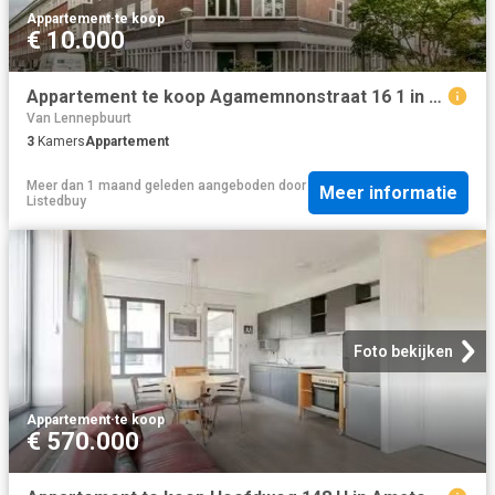
Appartement
·
te koop
€ 10.000
Appartement te koop Agamemnonstraat 16 1 in Amsterdam voor € 5.
Van Lennepbuurt
3
Kamers
Appartement
Meer dan 1 maand geleden
aangeboden door
Meer informatie
Listedbuy
Foto bekijken
Appartement
·
te koop
€ 570.000