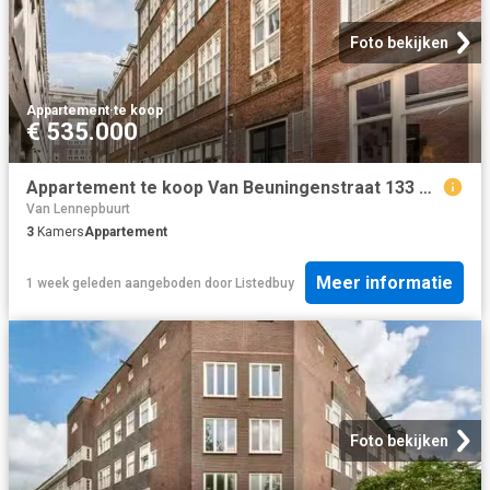
Foto bekijken
Appartement
·
te koop
€ 535.000
Appartement te koop Van Beuningenstraat 133 H in Amsterdam voo.
Van Lennepbuurt
3
Kamers
Appartement
Meer informatie
1 week geleden
aangeboden door
Listedbuy
Foto bekijken