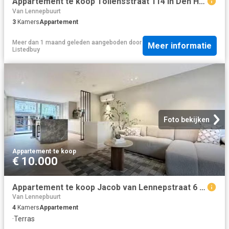
Appartement te koop Tollensstraat 114 in Den Haag voor € 290.000
Van Lennepbuurt
3
Kamers
Appartement
Meer dan 1 maand geleden
aangeboden door
Meer informatie
Listedbuy
Foto bekijken
Appartement
·
te koop
€ 10.000
Appartement te koop Jacob van Lennepstraat 6 3 in Amsterdam vo.
Van Lennepbuurt
4
Kamers
Appartement
·
Terras