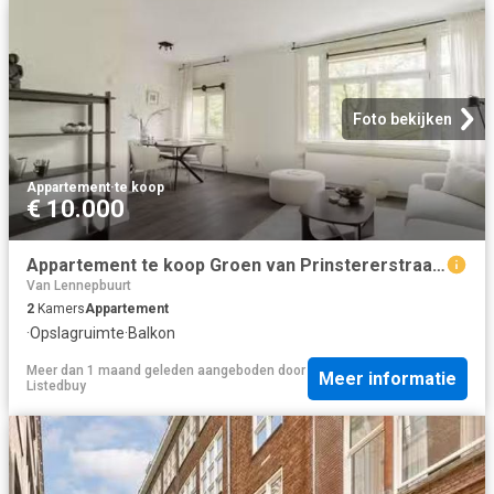
Foto bekijken
Appartement
·
te koop
€ 10.000
Appartement te koop Groen van Prinstererstraat 51 2 in Amsterd.
Van Lennepbuurt
2
Kamers
Appartement
·
Opslagruimte
·
Balkon
Meer dan 1 maand geleden
aangeboden door
Meer informatie
Listedbuy