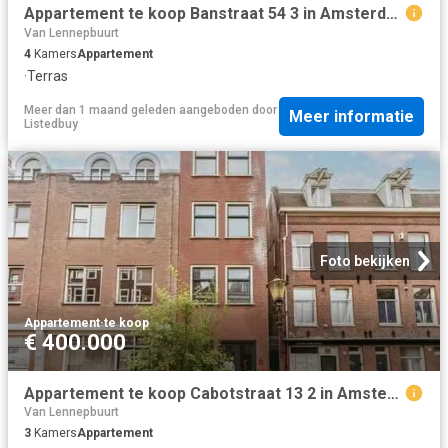
Appartement te koop Banstraat 54 3 in Amsterdam voor € 1.850.000
Van Lennepbuurt
4
Kamers
Appartement
·
Terras
Meer dan 1 maand geleden
aangeboden door
Meer informatie
Listedbuy
Foto bekijken
Appartement
·
te koop
€ 400.000
Appartement te koop Cabotstraat 13 2 in Amsterdam voor € 400.000
Van Lennepbuurt
3
Kamers
Appartement