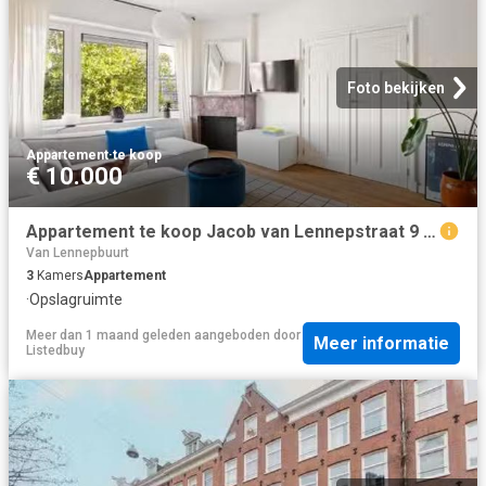
Foto bekijken
Appartement
·
te koop
€ 10.000
Appartement te koop Jacob van Lennepstraat 9 3 in Amsterdam vo.
Van Lennepbuurt
3
Kamers
Appartement
·
Opslagruimte
Meer dan 1 maand geleden
aangeboden door
Meer informatie
Listedbuy