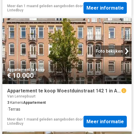
Meer dan 1 maand geleden
aangeboden door
Meer informatie
Listedbuy
Foto bekijken
Appartement
·
te koop
€ 10.000
Appartement te koop Woestduinstraat 142 1 in Amsterdam voor €.
Van Lennepbuurt
3
Kamers
Appartement
·
Terras
Meer dan 1 maand geleden
aangeboden door
Meer informatie
Listedbuy