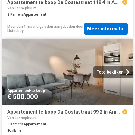
Appartement te koop Da Costastraat 119 4 in Amsterdam voor € 4.
Van Lennepbuurt
2
Kamers
Appartement
Meer dan 1 maand geleden
aangeboden door
Meer informatie
Listedbuy
Foto bekijken
Appartement
·
te koop
€ 500.000
Appartement te koop Da Costastraat 99 2 in Amsterdam voor € 50.
Van Lennepbuurt
3
Kamers
Appartement
·
Balkon