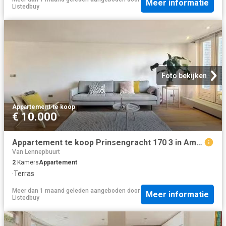
Meer informatie
Listedbuy
Foto bekijken
Appartement
·
te koop
€ 10.000
Appartement te koop Prinsengracht 170 3 in Amsterdam voor € 70.
Van Lennepbuurt
2
Kamers
Appartement
·
Terras
Meer dan 1 maand geleden
aangeboden door
Meer informatie
Listedbuy