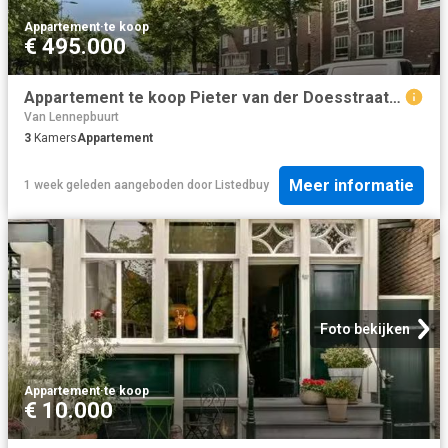
Appartement
·
te koop
€ 495.000
Appartement te koop Pieter van der Doesstraat 59 2 in Amsterda.
Van Lennepbuurt
3
Kamers
Appartement
Meer informatie
1 week geleden
aangeboden door
Listedbuy
Foto bekijken
Appartement
·
te koop
€ 10.000