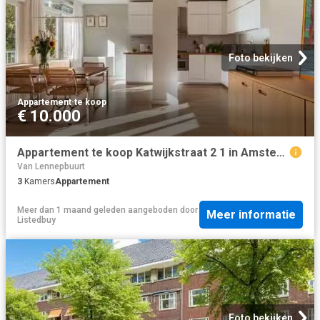
Foto bekijken
Appartement
·
te koop
€ 10.000
Appartement te koop Katwijkstraat 2 1 in Amsterdam voor € 465.
Van Lennepbuurt
3
Kamers
Appartement
Meer dan 1 maand geleden
aangeboden door
Meer informatie
Listedbuy
Foto bekijken