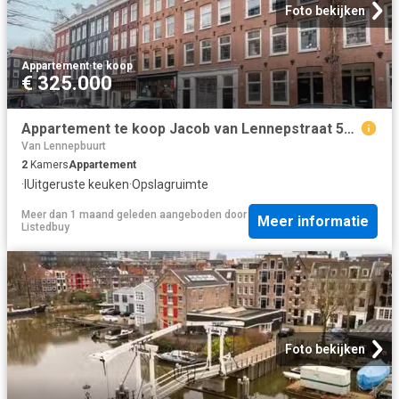
Foto bekijken
Appartement
·
te koop
€ 325.000
Appartement te koop Jacob van Lennepstraat 56 2A in Amsterdam.
Van Lennepbuurt
2
Kamers
Appartement
·
IUitgeruste keuken
·
Opslagruimte
Meer dan 1 maand geleden
aangeboden door
Meer informatie
Listedbuy
Foto bekijken