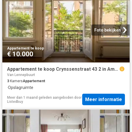
Foto bekijken
Appartement
·
te koop
€ 10.000
Appartement te koop Crynssenstraat 43 2 in Amsterdam voor € 47.
Van Lennepbuurt
3
Kamers
Appartement
·
Opslagruimte
Meer dan 1 maand geleden
aangeboden door
Meer informatie
Listedbuy