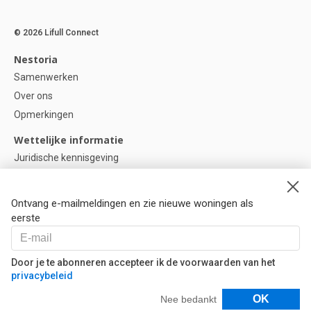
© 2026 Lifull Connect
Nestoria
Samenwerken
Over ons
Opmerkingen
Wettelijke informatie
Juridische kennisgeving
Privacybeleid
Cookie-beleid
Ontvang e-mailmeldingen en zie nieuwe woningen als
Cookie instellingen
eerste
Help
Vragen
Door je te abonneren accepteer ik de voorwaarden van het
privacybeleid
Onze partners
Filters
OK
Nee bedankt