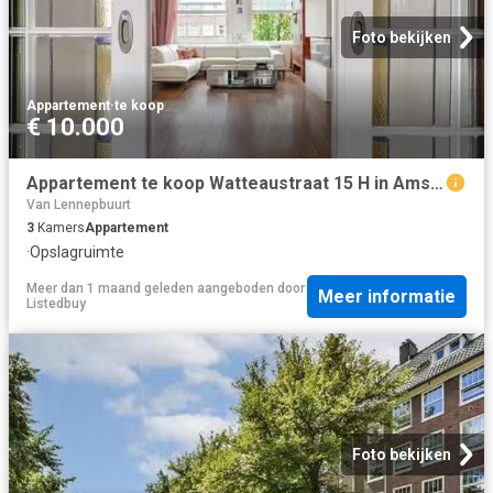
Foto bekijken
Appartement
·
te koop
€ 10.000
Appartement te koop Watteaustraat 15 H in Amsterdam voor € 725.
Van Lennepbuurt
3
Kamers
Appartement
·
Opslagruimte
Meer dan 1 maand geleden
aangeboden door
Meer informatie
Listedbuy
Foto bekijken