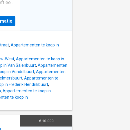
ft een
r 3
is
rmatie
 in
re over
anische
ijving
traat
,
Appartementen te koop in
euw-West
,
Appartementen te koop in
p in Van Galenbuurt
,
Appartementen
oop in Vondelbuurt
,
Appartementen
Helmersbuurt
,
Appartementen te
p in Frederik Hendrikbuurt
,
m
,
Appartementen te koop in
ten te koop in
€ 10.000
m