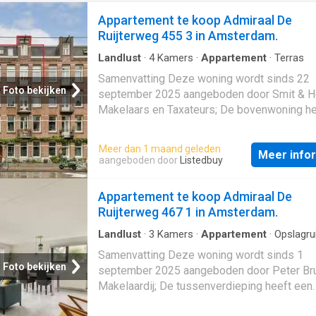
Appartement te koop Admiraal De
Ruijterweg 455 3 in Amsterdam.
Landlust
·
4
Kamers
·
Appartement
·
Terras
Samenvatting Deze woning wordt sinds 22
Foto bekijken
september 2025 aangeboden door Smit & H
Makelaars en Taxateurs; De bovenwoning he
woonoppervlakte van 119 m² en beschikt ov
kamers, waarvan 3 slaapkamers; De woning 
Meer dan 1 maand geleden
Meer info
gebouwd In 1925 en ligt in de buurt Landlust
aangeboden door
Listedbuy
Amsterdam; De woning beschikt onder ande
de volgende voorzieningen: Bad, Kabel TV,
Appartement te koop Admiraal De
Mechanische ventilatie, Dakterras, Douche,
Ruijterweg 467 1 in Amsterdam.
Dakraam, Toilet. Beschrijving
Landlust
·
3
Kamers
·
Appartement
·
Opslagru
Samenvatting Deze woning wordt sinds 1
Foto bekijken
september 2025 aangeboden door Peter Br
Makelaardij; De tussenverdieping heeft een
woonoppervlakte van 63 m² en beschikt ove