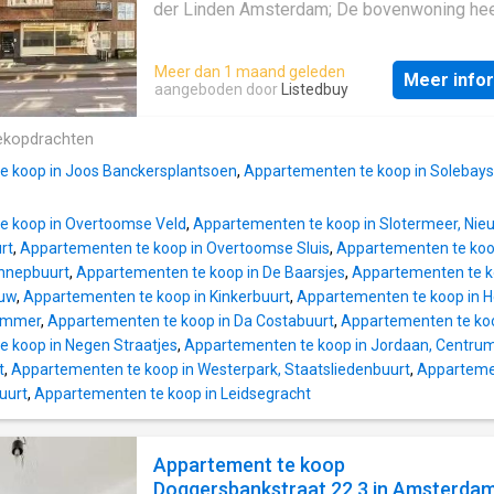
der Linden Amsterdam; De bovenwoning hee
woonoppervlakte van 49 m² en beschikt ove
kamers, waarvan 2 slaapkamers; De woning 
Meer dan 1 maand geleden
Meer info
gebouwd In 1941 en ligt in de buurt Landlust
aangeboden door
Listedbuy
Amsterdam; De woning beschikt onder ande
de volgende voorzieningen: Kabel TV, Mech
ekopdrachten
ventilatie, Douche, Bergruimte, Toilet. Beschr
e koop in Joos Banckersplantsoen
,
Appartementen te koop in Solebays
e koop in Overtoomse Veld
,
Appartementen te koop in Slotermeer, Ni
rt
,
Appartementen te koop in Overtoomse Sluis
,
Appartementen te koo
ennepbuurt
,
Appartementen te koop in De Baarsjes
,
Appartementen te k
euw
,
Appartementen te koop in Kinkerbuurt
,
Appartementen te koop in 
Lommer
,
Appartementen te koop in Da Costabuurt
,
Appartementen te koo
 koop in Negen Straatjes
,
Appartementen te koop in Jordaan, Centru
t
,
Appartementen te koop in Westerpark, Staatsliedenbuurt
,
Appartemen
uurt
,
Appartementen te koop in Leidsegracht
Appartement te koop
Doggersbankstraat 22 3 in Amsterda