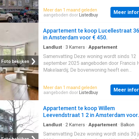
slaapkamers; De woning is gebouwd In 1941
Meer dan 1 maand geleden
Meer info
in de buurt Landlust in Amsterdam. Beschrijv
aangeboden door
Listedbuy
Licht appartement op de bovenste verdiepi
balkon in Bos en Lommer, Amsterdam West 
Appartement te koop Lucellestraat 36
rustige straat in Bos en Lommer, Amsterda
in Amsterdam voor € 450.
ligt dit lichte appartement op de bovenste
verdieping. Het appartement beschikt over 
Landlust
·
3
Kamers
·
Appartement
slaapkamers, met de mogelijkheid om een 
Samenvatting Deze woning wordt sinds 12
slaapkamer te realiseren. Aan de achterzijde
Foto bekijken
september 2025 aangeboden door Francis 
bevindt zich een balkon op het oosten, waar 
Makelaardij; De bovenwoning heeft een
ochtend van de zon kunt genieten. Een
woonoppervlakte van 58 m² en beschikt ove
comfortabele woning voor wie rustig wil wo
kamers, waarvan 2 slaapkamers; De woning 
Meer dan 1 maand geleden
Amsterdam West, met alle voorzieningen bi
Meer info
gebouwd In 1940 en ligt in de buurt Landlust
aangeboden door
Listedbuy
handbereik. Indeling van het appartement Vi
Amsterdam. Beschrijving
gemeenschappelijke entree en het trappenh
Appartement te koop Willem
bereik je de derde en tevens bovenste verd
Leevendstraat 1 2 in Amsterdam voor.
van het gebouw. De centrale hal biedt toegan
alle vertrekken van
Landlust
·
2
Kamers
·
Appartement
·
Balkon
Samenvatting Deze woning wordt sinds 30 j