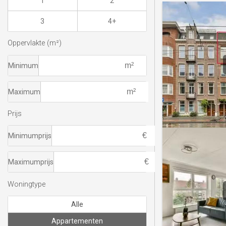
1
2
3
4+
Oppervlakte (m²)
Minimum
Maximum
Prijs
Minimumprijs
Maximumprijs
Woningtype
Alle
Appartementen