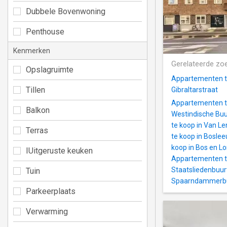
Dubbele Bovenwoning
Penthouse
Kenmerken
Gerelateerde zo
Opslagruimte
Appartementen t
Tillen
Gibraltarstraat
Appartementen t
Balkon
Westindische Buu
te koop in Van L
Terras
te koop in Bosle
koop in Bos en 
IUitgeruste keuken
Appartementen te
Staatsliedenbuur
Tuin
Spaarndammerb
Parkeerplaats
Verwarming