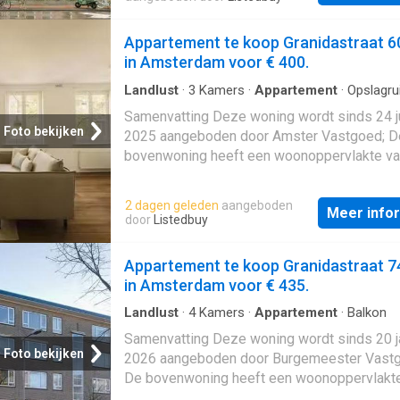
beschikt onder andere over de volgende
voorzieningen: Douche, Bergruimte, Toilet,
Appartement te koop Granidastraat 6
Wasruimte. Beschrijving
in Amsterdam voor € 400.
Landlust
·
3
Kamers
·
Appartement
·
Opslagru
Samenvatting Deze woning wordt sinds 24 j
Foto bekijken
2025 aangeboden door Amster Vastgoed; D
bovenwoning heeft een woonoppervlakte va
en beschikt over 3 kamers, waarvan 2 slaap
De woning is gebouwd In 1941 en ligt in de 
2 dagen geleden
aangeboden
Meer info
Landlust in Amsterdam; De woning beschikt
door
Listedbuy
andere over de volgende voorzieningen: Do
Bergruimte, Toilet. Beschrijving
Appartement te koop Granidastraat 7
in Amsterdam voor € 435.
Landlust
·
4
Kamers
·
Appartement
·
Balkon
Samenvatting Deze woning wordt sinds 20 j
Foto bekijken
2026 aangeboden door Burgemeester Vast
De bovenwoning heeft een woonoppervlakte
m² en beschikt over 4 kamers, waarvan 2