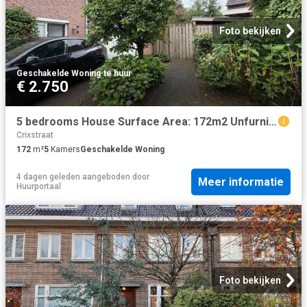
Foto bekijken
Geschakelde Woning
·
te huur
€ 2.750
5 bedrooms House Surface Area: 172m2 Unfurnished
Crixstraat
172
m²
5
Kamers
Geschakelde Woning
4 dagen geleden
aangeboden door
Meer informatie
Huurportaal
Foto bekijken