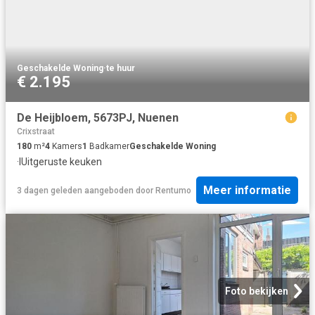
Geschakelde Woning
·
te huur
€ 2.195
De Heijbloem, 5673PJ, Nuenen
Crixstraat
180
m²
4
Kamers
1
Badkamer
Geschakelde Woning
·
IUitgeruste keuken
Meer informatie
3 dagen geleden
aangeboden door
Rentumo
Foto bekijken