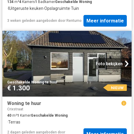
134
m²
4
Kamers
1
Badkamer
Geschakelde Woning
·
IUitgeruste keuken
·
Opslagruimte
·
Tuin
Meer informatie
3 weken geleden
aangeboden door
Rentumo
Foto bekijken
Geschakelde Woning
·
te huur
€ 1.300
NIEUW
Woning te huur
Crixstraat
40
m²
1
Kamer
Geschakelde Woning
·
Terras
2 dagen geleden
aangeboden door