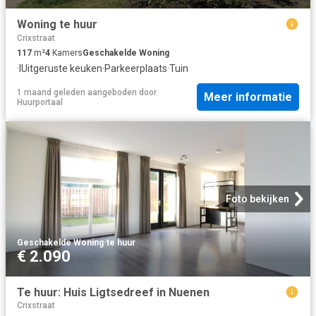
Woning te huur
Crixstraat
117
m²
4
Kamers
Geschakelde Woning
·
IUitgeruste keuken
·
Parkeerplaats
·
Tuin
1 maand geleden
aangeboden door
Meer informatie
Huurportaal
Foto bekijken
Geschakelde Woning
·
te huur
€ 2.090
Te huur: Huis Ligtsedreef in Nuenen
Crixstraat