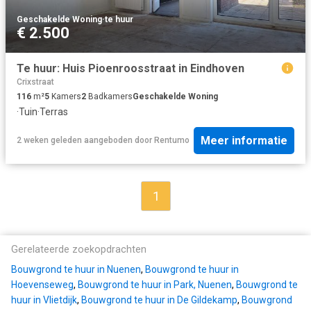
Geschakelde Woning
·
te huur
€ 2.500
Te huur: Huis Pioenroosstraat in Eindhoven
Crixstraat
116
m²
5
Kamers
2
Badkamers
Geschakelde Woning
·
Tuin
·
Terras
Meer informatie
2 weken geleden
aangeboden door
Rentumo
1
Gerelateerde zoekopdrachten
Bouwgrond te huur in Nuenen
,
Bouwgrond te huur in
Hoevenseweg
,
Bouwgrond te huur in Park, Nuenen
,
Bouwgrond te
huur in Vlietdijk
,
Bouwgrond te huur in De Gildekamp
,
Bouwgrond