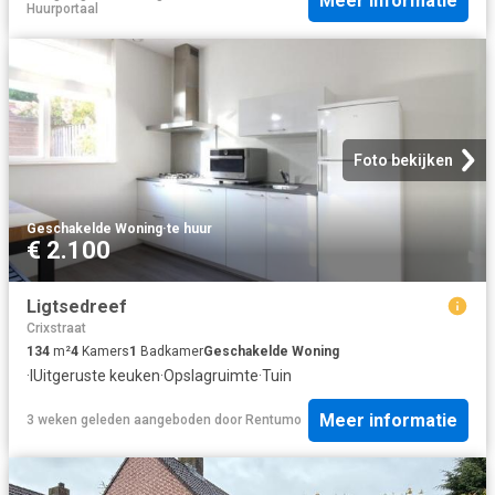
Meer informatie
Huurportaal
Foto bekijken
Geschakelde Woning
·
te huur
€ 2.100
Ligtsedreef
Crixstraat
134
m²
4
Kamers
1
Badkamer
Geschakelde Woning
·
IUitgeruste keuken
·
Opslagruimte
·
Tuin
Meer informatie
3 weken geleden
aangeboden door
Rentumo