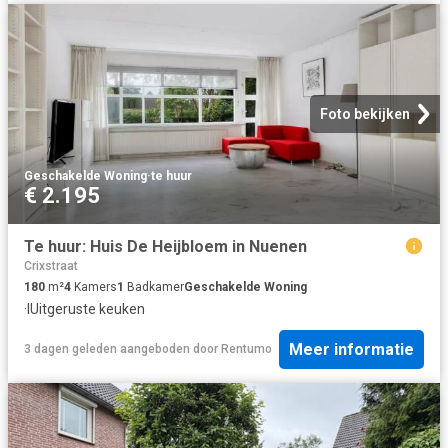
Foto bekijken
Geschakelde Woning
·
te huur
€ 2.195
Te huur: Huis De Heijbloem in Nuenen
Crixstraat
180
m²
4
Kamers
1
Badkamer
Geschakelde Woning
·
IUitgeruste keuken
Meer informatie
3 dagen geleden
aangeboden door
Rentumo