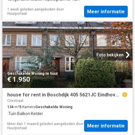
1 week geleden
aangeboden door
Meer informatie
Huurportaal
Foto bekijken
Geschakelde Woning
·
te huur
€ 1.950
house for rent in Boschdijk 405 5621JC Eindhoven Woensel West Eindhoven
Crixstraat
134
m²
5
Kamers
Geschakelde Woning
·
Tuin
·
Balkon
·
Kelder
Meer dan 1 maand geleden
aangeboden door
Meer informatie
Huurportaal