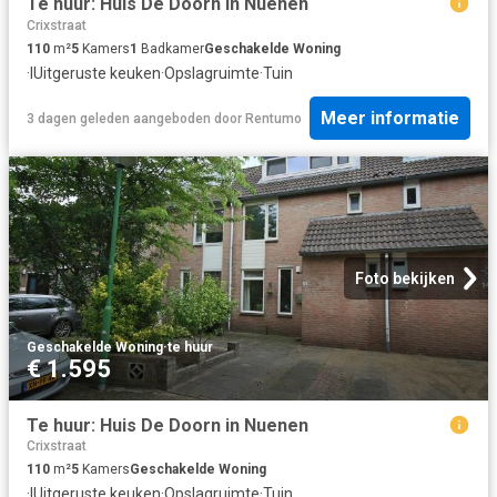
Te huur: Huis De Doorn in Nuenen
Crixstraat
110
m²
5
Kamers
1
Badkamer
Geschakelde Woning
·
IUitgeruste keuken
·
Opslagruimte
·
Tuin
Meer informatie
3 dagen geleden
aangeboden door
Rentumo
Foto bekijken
Geschakelde Woning
·
te huur
€ 1.595
Te huur: Huis De Doorn in Nuenen
Crixstraat
110
m²
5
Kamers
Geschakelde Woning
·
IUitgeruste keuken
·
Opslagruimte
·
Tuin