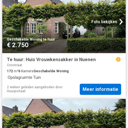
Foto bekijken
Geschakelde Woning
·
te huur
€ 2.750
Te huur: Huis Vrouwkensakker in Nuenen
Crixstraat
172
m²
6
Kamers
Geschakelde Woning
·
Opslagruimte
·
Tuin
2 weken geleden
aangeboden door
Meer informatie
Huurportaal