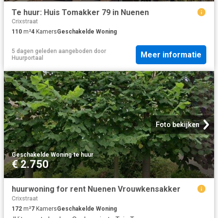
Te huur: Huis Tomakker 79 in Nuenen
Crixstraat
110
m²
4
Kamers
Geschakelde Woning
5 dagen geleden
aangeboden door
Meer informatie
Huurportaal
Foto bekijken
Geschakelde Woning
·
te huur
€ 2.750
huurwoning for rent Nuenen Vrouwkensakker
Crixstraat
172
m²
7
Kamers
Geschakelde Woning