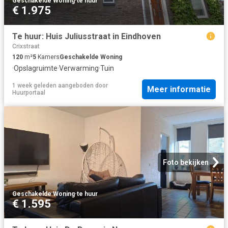
Geschakelde Woning
·
te huur
€ 1.975
Te huur: Huis Juliusstraat in Eindhoven
Crixstraat
120
m²
5
Kamers
Geschakelde Woning
·
Opslagruimte
·
Verwarming
·
Tuin
1 week geleden
aangeboden door
Meer informatie
Huurportaal
Foto bekijken
Geschakelde Woning
·
te huur
€ 1.595