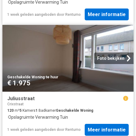
·
Opslagruimte
·
Verwarming
·
Tuin
Meer informatie
1 week geleden
aangeboden door
Rentumo
Foto bekijken
Geschakelde Woning
·
te huur
€ 1.975
Juliusstraat
Crixstraat
120
m²
5
Kamers
1
Badkamer
Geschakelde Woning
·
Opslagruimte
·
Verwarming
·
Tuin
Meer informatie
1 week geleden
aangeboden door
Rentumo