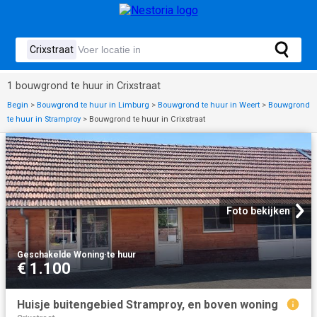
1 bouwgrond te huur in Crixstraat
Begin
>
Bouwgrond te huur in Limburg
>
Bouwgrond te huur in Weert
>
Bouwgrond
te huur in Stramproy
>
Bouwgrond te huur in Crixstraat
Foto bekijken
Geschakelde Woning
·
te huur
€ 1.100
Huisje buitengebied Stramproy, en boven woning