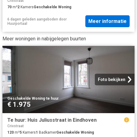
Crixstraat
70
m²
2
Kamers
Geschakelde Woning
6 dagen geleden
aangeboden door
Meer informatie
Huurportaal
Meer woningen in nabijgelegen buurten
Foto bekijken
Geschakelde Woning
·
te huur
€ 1.975
Te huur: Huis Juliusstraat in Eindhoven
Crixstraat
120
m²
5
Kamers
1
Badkamer
Geschakelde Woning