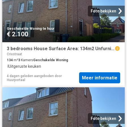
Foto bekijken
Geschakelde Woning
·
te huur
€ 2.100
3 bedrooms House Surface Area: 134m2 Unfurnished Available from: 2026 10 01
Crixstraat
134
m²
3
Kamers
Geschakelde Woning
·
IUitgeruste keuken
4 dagen geleden
aangeboden door
Meer informatie
Huurportaal
Foto bekijken