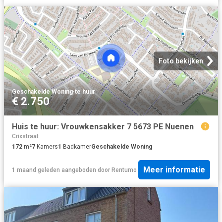
Foto bekijken
Geschakelde Woning
·
te huur
€ 2.750
Huis te huur: Vrouwkensakker 7 5673 PE Nuenen
Crixstraat
172
m²
7
Kamers
1
Badkamer
Geschakelde Woning
Meer informatie
1 maand geleden
aangeboden door
Rentumo