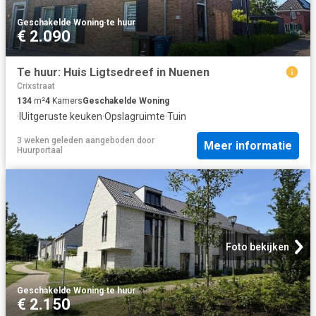
Geschakelde Woning
·
te huur
€ 2.090
Te huur: Huis Ligtsedreef in Nuenen
Crixstraat
134
m²
4
Kamers
Geschakelde Woning
·
IUitgeruste keuken
·
Opslagruimte
·
Tuin
3 weken geleden
aangeboden door
Meer informatie
Huurportaal
Foto bekijken
Geschakelde Woning
·
te huur
€ 2.150