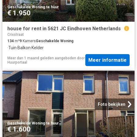
Geschakelde Woning
·
te huur
€ 1.950
house for rent in 5621 JC Eindhoven Netherlands
Crixstraat
134
m²
9
Kamers
Geschakelde Woning
·
Tuin
·
Balkon
·
Kelder
Meer dan 1 maand geleden
aangeboden door
Meer informatie
Huurportaal
Foto bekijken
Geschakelde Woning
·
te huur
€ 1.600