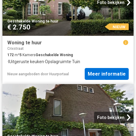
Foto bekijken
Geschakelde Woning
·
te huur
€ 2.750
NIEUW
Woning te huur
Crixstraat
172
m²
5
Kamers
Geschakelde Woning
·
IUitgeruste keuken
·
Opslagruimte
·
Tuin
Meer informatie
Nieuw
aangeboden door
Huurportaal
Foto bekijken