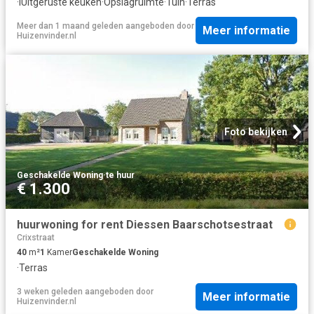
·
IUitgeruste keuken
·
Opslagruimte
·
Tuin
·
Terras
Meer dan 1 maand geleden
aangeboden door
Meer informatie
Huizenvinder.nl
Foto bekijken
Geschakelde Woning
·
te huur
€ 1.300
huurwoning for rent Diessen Baarschotsestraat
Crixstraat
40
m²
1
Kamer
Geschakelde Woning
·
Terras
3 weken geleden
aangeboden door
Meer informatie
Huizenvinder.nl